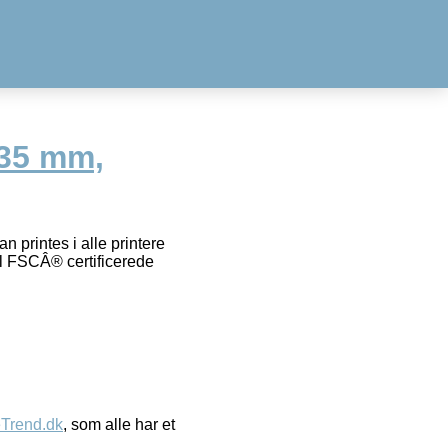
×35 mm,
n printes i alle printere
ål FSCÂ® certificerede
eTrend.dk
, som alle har et