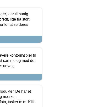
, klar til hurtig
edt, lige fra stort
er for at se deres
evere kontormøbler til
 det samme og med den
es udvalg.
rodukter. De har et
og mærker,
foto, tasker m.m. Klik