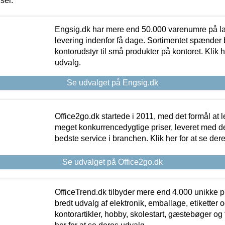
iser.
Engsig.dk har mere end 50.000 varenumre på lager
levering indenfor få dage. Sortimentet spænder br
kontorudstyr til små produkter på kontoret. Klik h
udvalg.
Se udvalget på Engsig.dk
Office2go.dk startede i 2011, med det formål at l
meget konkurrencedygtige priser, leveret med
bedste service i branchen. Klik her for at se der
Se udvalget på Office2go.dk
OfficeTrend.dk tilbyder mere end 4.000 unikke p
bredt udvalg af elektronik, emballage, etiketter 
kontorartikler, hobby, skolestart, gæstebøger og 