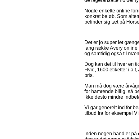
de lageransatte holder fy
Nogle enkelte online forr
konkret beløb. Som alter
befinder sig tæt på Horse
Det er jo super let gænge
lang række Avery online 
og samtidig også til mæn
Dog kan det til hver en ti
Hvid, 1600 etiketter i al
pris.
Man må dog være årvågen 
for hamrende billig, så b
ikke desto mindre indbefa
Vi går generelt ind for b
tilbud fra for eksempel Vi
Inden nogen handler på e