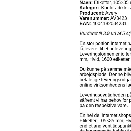
Navn:
Etiketter, 105×35 m
Kategori:
Kontorartikler 
Producent:
Avery
Varenummer:
AV3423
EAN:
4004182034231
Vurderet til
3.9
ud af 5 st
En stor portion internet 
få leveret til et udlever
Leveringsformen er jo tem
mm, Hvid, 1600 etiketter i
Du kunne på samme måde ud
arbejdsplads. Denne bli
betalelige leveringsudgave
online virksomhedens la
Leveringsdygtigheden på 
såfremt vi har behov for 
på den respektive vare.
En hel del internet shop
Etiketter, 105×35 mm, Hvi
end et angivent tidspunkt