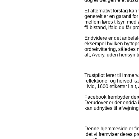
dog er det gerne et tids
Et alternativt forslag ka
generelt er en garanti fo
mellem føres tilsyn med a
få bistand, ifald du får p
Endvidere er det anbefale
eksempel hvilken byttepol
ordrekvittering, således 
alt, Avery, uden hensyn t
Trustpilot fører til imm
reflektioner og herved ka
Hvid, 1600 etiketter i alt
Facebook frembyder derud
Derudover er der endda i
kan udnyttes til afvejnin
Denne hjemmeside er fina
idet vi fremviser deres 