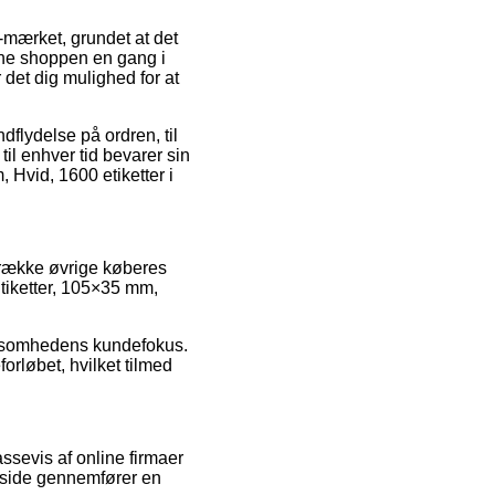
e-mærket, grundet at det
line shoppen en gang i
 det dig mulighed for at
dflydelse på ordren, til
il enhver tid bevarer sin
 Hvid, 1600 etiketter i
 række øvrige køberes
 Etiketter, 105×35 mm,
irksomhedens kundefokus.
rløbet, hvilket tilmed
sevis af online firmaer
meside gennemfører en