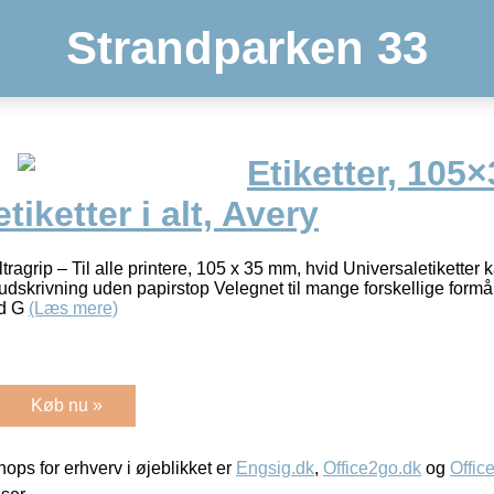
Strandparken 33
Etiketter, 105
tiketter i alt, Avery
ragrip – Til alle printere, 105 x 35 mm, hvid Universaletiketter ka
 udskrivning uden papirstop Velegnet til mange forskellige form
ed G
(Læs mere)
Køb nu »
ps for erhverv i øjeblikket er
Engsig.dk
,
Office2go.dk
og
Offic