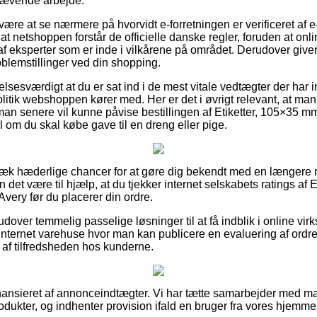
krævende arbejde.
n være at se nærmere på hvorvidt e-forretningen er verificeret af 
r at netshoppen forstår de officielle danske regler, foruden at on
f eksperter som er inde i vilkårene på området. Derudover giver
roblemstillinger ved din shopping.
lsesværdigt at du er sat ind i de mest vitale vedtægter der har in
itik webshoppen kører med. Her er det i øvrigt relevant, at man t
man senere vil kunne påvise bestillingen af Etiketter, 105×35 mm,
il om du skal købe gave til en dreng eller pige.
ervæk hæderlige chancer for at gøre dig bekendt med en længere
n det være til hjælp, at du tjekker internet selskabets ratings af
, Avery før du placerer din ordre.
over temmelig passelige løsninger til at få indblik i online v
nternet varehuse hvor man kan publicere en evaluering af ordrefo
g af tilfredsheden hos kunderne.
nsieret af annonceindtægter. Vi har tætte samarbejder med mas
produkter, og indhenter provision ifald en bruger fra vores hjem