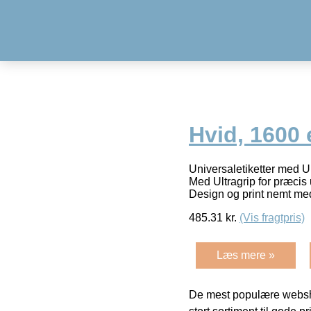
Hvid, 1600 e
Universaletiketter med Ult
Med Ultragrip for præcis
Design og print nemt m
485.31
kr.
(Vis fragtpris)
Læs mere »
De mest populære websho