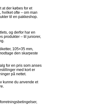
 at der købes for et
, hvilket ofte – om man
dukter til en pakkeshop.
lets, og derfor har en
produkter – til juniorer,
ng.
 Etiketter, 105×35 mm,
at modtage den skarpeste
alg for en pris som anses
stillinger med kort er
ninger på nettet.
ativ kunne du anvende et
re.
orretningsbetingelser,