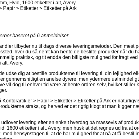
m, Hvid, 1600 etiketter i alt, Avery
> Papir > Etiketter > Etiketter på Ark
jerner baseret på
6
anmeldelser
handler tilbyder nu til dags diverse leveringsmetoder. Den mest p
ingssted, hvor du så nemt kan hente de bestilte produkter når du h
melig praktisk, og tit endda den billigste mulighed for fragt ved
 alt, Avery.
se dig at bestille produkterne til levering til din lejlighed eller
ver gennemsnitligt en anelse dyrere, men ydermere ualmindelig
 vil dog til enhver tid være at hente ordren selv, hvilket stiller 
ger.
Kontorartikler > Papir > Etiketter > Etiketter på Ark er naturli
produkterne straks, og herved er det rigtig klogt at man kigger 
s udlover levering efter en enkelt hverdag på massevis af produk
d, 1600 etiketter i alt, Avery, men husk at det regnes ud fra at o
, med hensynstagen til at de har mulighed for at nå at få bestil