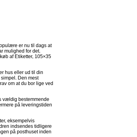
opulære er nu til dags at
ar mulighed for det.
 køb af Etiketter, 105×35
 hus eller ud til din
t simpel. Den mest
krav om at du bor lige ved
gvis vældig bestemmende
nærmere på leveringstiden
ter, eksempelvis
rdren indsendes tidligere
lingen på posthuset inden