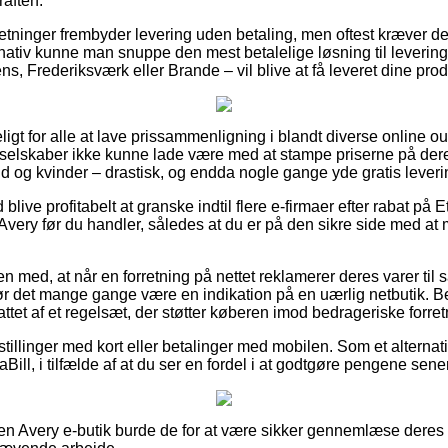
raften.
etninger frembyder levering uden betaling, men oftest kræver det
nativ kunne man snuppe den mest betalelige løsning til levering
ns, Frederiksværk eller Brande – vil blive at få leveret dine pro
ligt for alle at lave prissammenligning i blandt diverse online out
selskaber ikke kunne lade være med at stampe priserne på deres 
d og kvinder – drastisk, og endda nogle gange yde gratis leveri
d blive profitabelt at granske indtil flere e-firmaer efter rabat på
t, Avery før du handler, således at du er på den sikre side med 
med, at når en forretning på nettet reklamerer deres varer til s
ør det mange gange være en indikation på en uærlig netbutik. Be
ttet af et regelsæt, der støtter køberen imod bedrageriske forret
estillinger med kort eller betalinger med mobilen. Som et altern
aBill, i tilfælde af at du ser en fordel i at godtgøre pengene sene
n Avery e-butik burde de for at være sikker gennemlæse deres f