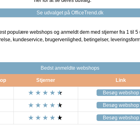
her for at se deres udvalg.
Se udvalget på OfficeTrend.dk
t populære webshops og anmeldt dem med stjerner fra 1 til 5 ud
rrelse, kundeservice, brugervenlighed, betingelser, leveringsfor
Bedst anmeldte webshops
op
Stjerner
Link
Besøg webshop
Besøg webshop
Besøg webshop