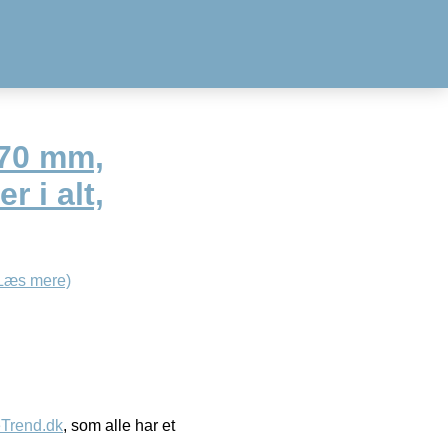
×70 mm,
 i alt,
Læs mere)
eTrend.dk
, som alle har et