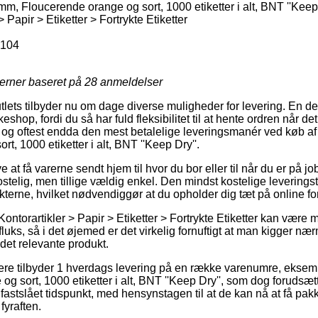
mm, Floucerende orange og sort, 1000 etiketter i alt, BNT ''Keep
 Papir > Etiketter > Fortrykte Etiketter
104
jerner baseret på
28
anmeldelser
tlets tilbyder nu om dage diverse muligheder for levering. En de
eshop, fordi du så har fuld fleksibilitet til at hente ordren når d
og oftest endda den mest betalelige leveringsmanér ved køb af
t, 1000 etiketter i alt, BNT ''Keep Dry''.
at få varerne sendt hjem til hvor du bor eller til når du er på jo
telig, men tillige vældig enkel. Den mindst kostelige leveringsty
kterne, hvilket nødvendiggør at du opholder dig tæt på online f
ontorartikler > Papir > Etiketter > Fortrykte Etiketter kan være
 fluks, så i det øjemed er det virkelig fornuftigt at man kigger næ
det relevante produkt.
lere tilbyder 1 hverdags levering på en række varenumre, eksemp
 sort, 1000 etiketter i alt, BNT ''Keep Dry'', som dog forudsætt
fastslået tidspunkt, med hensynstagen til at de kan nå at få pak
fyraften.