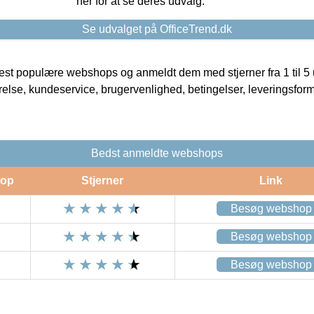
her for at se deres udvalg.
Se udvalget på OfficeTrend.dk
t populære webshops og anmeldt dem med stjerner fra 1 til 5 ud
rrelse, kundeservice, brugervenlighed, betingelser, leveringsfor
Bedst anmeldte webshops
op
Stjerner
Link
Besøg webshop
Besøg webshop
Besøg webshop