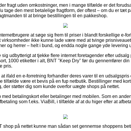
der fragt uden omkostninger, men i mange tilfælde er det forudsa
du tage den mest betalelige fragtform, der oftest – om du er tæt p
ragtmanden til at bringe bestillingen til en pakkeshop.
 internetbrugere at søge sig frem til priser i blandt forskellige e-
 virksomheder ikke kunne lade være med at tvinge prisniveauet p
amer og herrer – helt i bund, og endda nogle gange yde levering 
 sig udbytterigt at tjekke flere internet foretagender efter udsal
t, 1000 etiketter i alt, BNT ''Keep Dry'' før du gennemfører din 
e pris.
t ifald en e-forretning forhandler deres varer til en udsalgspris 
gle tilfælde være et bevis på en fup netbutik. Bestillinger med ko
, der støtter dig som kunde overfor uægte shops på nettet.
b med betalingskort eller betalinger med mobilen. Som en ande
etaling som f.eks. ViaBill, i tilfælde af at du higer efter at afb
NT shop på nettet kunne man sådan set gennemse shoppens beti