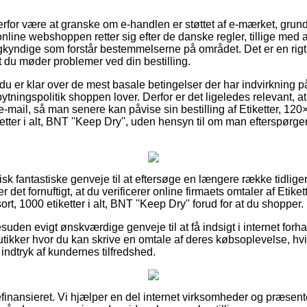
erfor være at granske om e-handlen er støttet af e-mærket, grund
online webshoppen retter sig efter de danske regler, tillige med a
kyndige som forstår bestemmelserne på området. Det er en rigt
t du møder problemer ved din bestilling.
 du er klar over de mest basale betingelser der har indvirkning 
ningspolitik shoppen lover. Derfor er det ligeledes relevant, at 
 e-mail, så man senere kan påvise sin bestilling af Etiketter, 
etter i alt, BNT ''Keep Dry'', uden hensyn til om man efterspørger
ktisk fantastiske genveje til at eftersøge en længere række tidli
 det fornuftigt, at du verificerer online firmaets omtaler af Etik
t, 1000 etiketter i alt, BNT ''Keep Dry'' forud for at du shopper.
den evigt ønskværdige genveje til at få indsigt i internet forha
tikker hvor du kan skrive en omtale af deres købsoplevelse, hvil
 indtryk af kundernes tilfredshed.
nansieret. Vi hjælper en del internet virksomheder og præsente