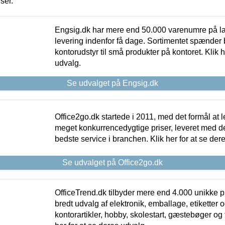
iser.
Engsig.dk har mere end 50.000 varenumre på lager
levering indenfor få dage. Sortimentet spænder br
kontorudstyr til små produkter på kontoret. Klik h
udvalg.
Se udvalget på Engsig.dk
Office2go.dk startede i 2011, med det formål at l
meget konkurrencedygtige priser, leveret med
bedste service i branchen. Klik her for at se der
Se udvalget på Office2go.dk
OfficeTrend.dk tilbyder mere end 4.000 unikke p
bredt udvalg af elektronik, emballage, etiketter 
kontorartikler, hobby, skolestart, gæstebøger og 