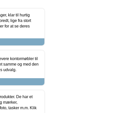
, klar til hurtig
edt, lige fra stort
er for at se deres
evere kontormøbler til
 det samme og med den
es udvalg.
rodukter. De har et
og mærker,
foto, tasker m.m. Klik