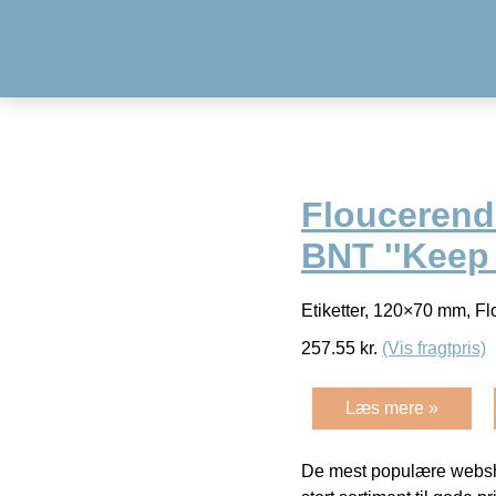
Floucerende
BNT ''Keep 
Etiketter, 120×70 mm, Flo
257.55
kr.
(Vis fragtpris)
Læs mere »
De mest populære websho