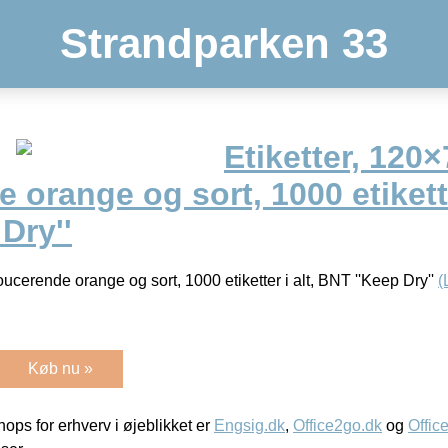
Strandparken 33
Etiketter, 120
 orange og sort, 1000 etiketter
Dry''
ucerende orange og sort, 1000 etiketter i alt, BNT ''Keep Dry''
(
Køb nu »
ps for erhverv i øjeblikket er
Engsig.dk
,
Office2go.dk
og
Offic