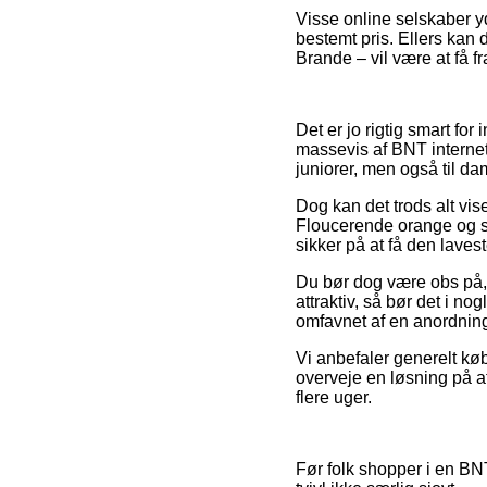
Visse online selskaber y
bestemt pris. Ellers kan 
Brande – vil være at få f
Det er jo rigtig smart for
massevis af BNT internet
juniorer, men også til d
Dog kan det trods alt vise
Floucerende orange og sor
sikker på at få den lavest
Du bør dog være obs på, a
attraktiv, så bør det i no
omfavnet af en anordning
Vi anbefaler generelt kø
overveje en løsning på afb
flere uger.
Før folk shopper i en B