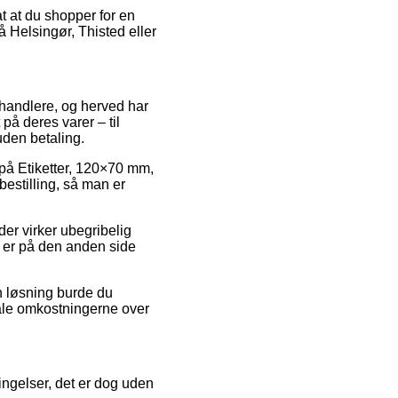
t at du shopper for en
å Helsingør, Thisted eller
forhandlere, og herved har
å deres varer – til
uden betaling.
g på Etiketter, 120×70 mm,
bestilling, så man er
der virker ubegribelig
rt er på den anden side
n løsning burde du
etale omkostningerne over
ngelser, det er dog uden