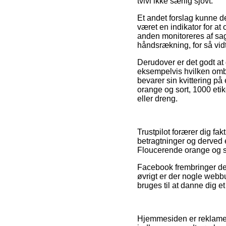
tvivl ikke særlig sjovt.
Et andet forslag kunne d
været en indikator for at 
anden monitoreres af sag
håndsrækning, for så vid
Derudover er det godt at
eksempelvis hvilken ombyt
bevarer sin kvittering på
orange og sort, 1000 etik
eller dreng.
Trustpilot forærer dig fa
betragtninger og derved er
Floucerende orange og sor
Facebook frembringer desu
øvrigt er der nogle webbu
bruges til at danne dig et
Hjemmesiden er reklamefi