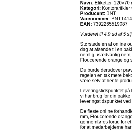
Navn:
Etiketter, 120×70 
Kategori:
Kontorartikler >
Producent:
BNT
Varenummer:
BNTT414
EAN:
7392265519087
Vurderet til
4.9
ud af 5 st
Størstedelen af online ou
dag at afsende til en pakk
nemlig usædvanlig nem, 
Floucerende orange og sor
Du burde derudover prøve 
regelen en tak mere bekos
være selv at hente produ
Leveringstidspunktet på K
vi har brug for din pakke
leveringstidspunktet ved 
De fleste online forhand
mm, Floucerende orange og
gennemføres forud for et 
for at medarbejderne har 