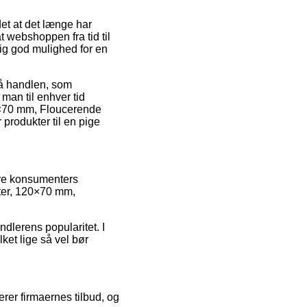
et at det længe har
t webshoppen fra tid til
ig god mulighed for en
på handlen, som
man til enhver tid
120×70 mm, Floucerende
 produkter til en pige
gere konsumenters
etter, 120×70 mm,
ndlerens popularitet. I
ket lige så vel bør
rer firmaernes tilbud, og