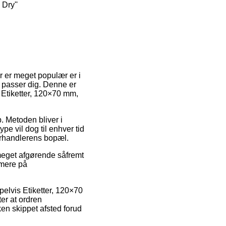
 Dry''
r er meget populær er i
et passer dig. Denne er
 Etiketter, 120×70 mm,
b. Metoden bliver i
pe vil dog til enhver tid
orhandlerens bopæl.
 meget afgørende såfremt
rmere på
elvis Etiketter, 120×70
er at ordren
ken skippet afsted forud