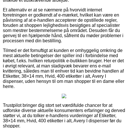
tilfælde et tidskrævende arbejde.
Et alternativ er at se nærmere på hvorvidt internet
forretningen er godkendt af e-mærket, hvilket kan være en
påvisning af at e-handlen accepterer de opstillede regler,
foruden at shoppen lejlighedsvis besigtiges af specialister
som mestrer bestemmelserne på området. Desuden får du
genvej til en hjælpende hånd, såfremt du møder problemer i
processen med din bestilling.
Tilmed er det fornuftigt at kunden er omhyggelig omkring de
mest aktuelle betingelser der spiller ind i forbindelse med
købet, f.eks. hvilken returpolitik e-butikken bruger. Her er det
i øvrigt relevant, at man stadigvæk bevarer ens e-mail
kvittering, således man til enhver tid kan bevidne handlen af
Etiketter, 38×14 mm, Hvid, 400 etiketter i alt, Avery I
dispenser, uden hensyn til om man shopper til en dame eller
herre.
Trustpilot bringer dig stort set værdifulde chancer for at
udforske diverse aktuelle konsumenters erfaringer og derved
støtter vi, at du tolker e-handlens vurderinger af Etiketter,
38×14 mm, Hvid, 400 etiketter i alt, Avery I dispenser før du
shopper.