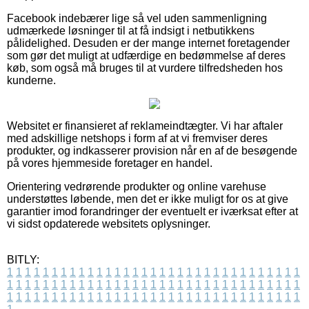
Facebook indebærer lige så vel uden sammenligning
udmærkede løsninger til at få indsigt i netbutikkens
pålidelighed. Desuden er der mange internet foretagender
som gør det muligt at udfærdige en bedømmelse af deres
køb, som også må bruges til at vurdere tilfredsheden hos
kunderne.
Websitet er finansieret af reklameindtægter. Vi har aftaler
med adskillige netshops i form af at vi fremviser deres
produkter, og indkasserer provision når en af de besøgende
på vores hjemmeside foretager en handel.
Orientering vedrørende produkter og online varehuse
understøttes løbende, men det er ikke muligt for os at give
garantier imod forandringer der eventuelt er iværksat efter at
vi sidst opdaterede websitets oplysninger.
BITLY:
1
1
1
1
1
1
1
1
1
1
1
1
1
1
1
1
1
1
1
1
1
1
1
1
1
1
1
1
1
1
1
1
1
1
1
1
1
1
1
1
1
1
1
1
1
1
1
1
1
1
1
1
1
1
1
1
1
1
1
1
1
1
1
1
1
1
1
1
1
1
1
1
1
1
1
1
1
1
1
1
1
1
1
1
1
1
1
1
1
1
1
1
1
1
1
1
1
1
1