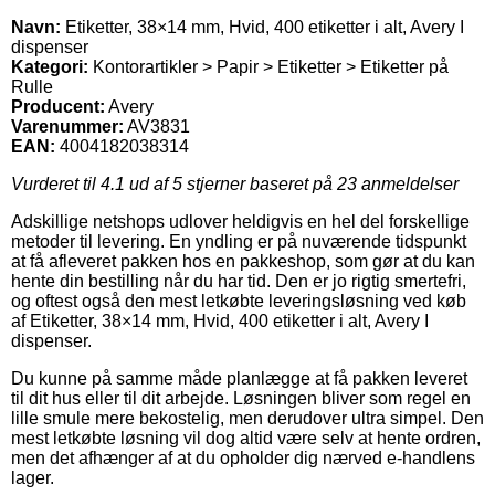
Navn:
Etiketter, 38×14 mm, Hvid, 400 etiketter i alt, Avery I
dispenser
Kategori:
Kontorartikler > Papir > Etiketter > Etiketter på
Rulle
Producent:
Avery
Varenummer:
AV3831
EAN:
4004182038314
Vurderet til
4.1
ud af 5 stjerner baseret på
23
anmeldelser
Adskillige netshops udlover heldigvis en hel del forskellige
metoder til levering. En yndling er på nuværende tidspunkt
at få afleveret pakken hos en pakkeshop, som gør at du kan
hente din bestilling når du har tid. Den er jo rigtig smertefri,
og oftest også den mest letkøbte leveringsløsning ved køb
af Etiketter, 38×14 mm, Hvid, 400 etiketter i alt, Avery I
dispenser.
Du kunne på samme måde planlægge at få pakken leveret
til dit hus eller til dit arbejde. Løsningen bliver som regel en
lille smule mere bekostelig, men derudover ultra simpel. Den
mest letkøbte løsning vil dog altid være selv at hente ordren,
men det afhænger af at du opholder dig nærved e-handlens
lager.