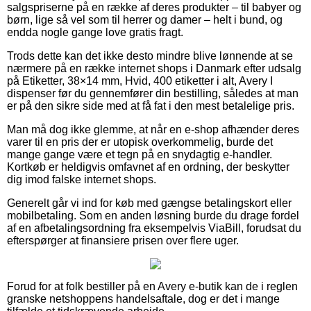
salgspriserne på en række af deres produkter – til babyer og
børn, lige så vel som til herrer og damer – helt i bund, og
endda nogle gange love gratis fragt.
Trods dette kan det ikke desto mindre blive lønnende at se
nærmere på en række internet shops i Danmark efter udsalg
på Etiketter, 38×14 mm, Hvid, 400 etiketter i alt, Avery I
dispenser før du gennemfører din bestilling, således at man
er på den sikre side med at få fat i den mest betalelige pris.
Man må dog ikke glemme, at når en e-shop afhænder deres
varer til en pris der er utopisk overkommelig, burde det
mange gange være et tegn på en snydagtig e-handler.
Kortkøb er heldigvis omfavnet af en ordning, der beskytter
dig imod falske internet shops.
Generelt går vi ind for køb med gængse betalingskort eller
mobilbetaling. Som en anden løsning burde du drage fordel
af en afbetalingsordning fra eksempelvis ViaBill, forudsat du
efterspørger at finansiere prisen over flere uger.
Forud for at folk bestiller på en Avery e-butik kan de i reglen
granske netshoppens handelsaftale, dog er det i mange