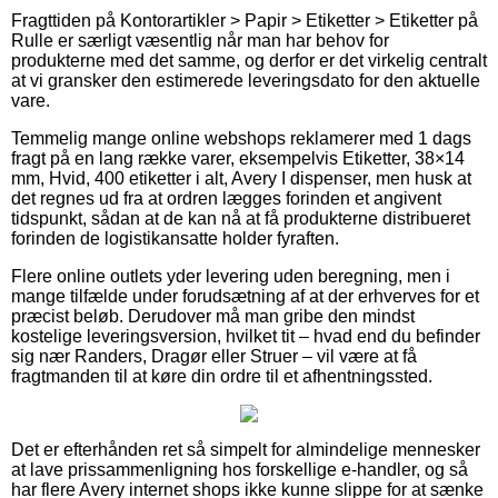
Fragttiden på Kontorartikler > Papir > Etiketter > Etiketter på
Rulle er særligt væsentlig når man har behov for
produkterne med det samme, og derfor er det virkelig centralt
at vi gransker den estimerede leveringsdato for den aktuelle
vare.
Temmelig mange online webshops reklamerer med 1 dags
fragt på en lang række varer, eksempelvis Etiketter, 38×14
mm, Hvid, 400 etiketter i alt, Avery I dispenser, men husk at
det regnes ud fra at ordren lægges forinden et angivent
tidspunkt, sådan at de kan nå at få produkterne distribueret
forinden de logistikansatte holder fyraften.
Flere online outlets yder levering uden beregning, men i
mange tilfælde under forudsætning af at der erhverves for et
præcist beløb. Derudover må man gribe den mindst
kostelige leveringsversion, hvilket tit – hvad end du befinder
sig nær Randers, Dragør eller Struer – vil være at få
fragtmanden til at køre din ordre til et afhentningssted.
Det er efterhånden ret så simpelt for almindelige mennesker
at lave prissammenligning hos forskellige e-handler, og så
har flere Avery internet shops ikke kunne slippe for at sænke