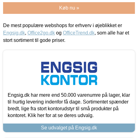
Køb nu »
De mest populære webshops for erhverv i øjeblikket er
Engsig.dk
,
Office2go.dk
og
OfficeTrend.dk
, som alle har et
stort sortiment til gode priser.
Engsig.dk har mere end 50.000 varenumre på lager, klar
til hurtig levering indenfor få dage. Sortimentet spænder
bredt, lige fra stort kontorudstyr til små produkter på
kontoret. Klik her for at se deres udvalg.
Se udvalget på Engsig.dk