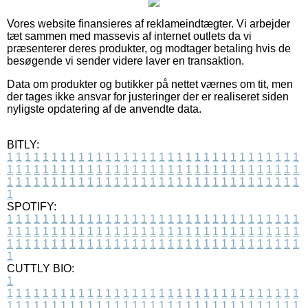
Vores website finansieres af reklameindtægter. Vi arbejder
tæt sammen med massevis af internet outlets da vi
præsenterer deres produkter, og modtager betaling hvis de
besøgende vi sender videre laver en transaktion.
Data om produkter og butikker på nettet værnes om tit, men
der tages ikke ansvar for justeringer der er realiseret siden
nyligste opdatering af de anvendte data.
BITLY:
1
1
1
1
1
1
1
1
1
1
1
1
1
1
1
1
1
1
1
1
1
1
1
1
1
1
1
1
1
1
1
1
1
1
1
1
1
1
1
1
1
1
1
1
1
1
1
1
1
1
1
1
1
1
1
1
1
1
1
1
1
1
1
1
1
1
1
1
1
1
1
1
1
1
1
1
1
1
1
1
1
1
1
1
1
1
1
1
1
1
1
1
1
1
1
1
1
1
1
1
SPOTIFY:
1
1
1
1
1
1
1
1
1
1
1
1
1
1
1
1
1
1
1
1
1
1
1
1
1
1
1
1
1
1
1
1
1
1
1
1
1
1
1
1
1
1
1
1
1
1
1
1
1
1
1
1
1
1
1
1
1
1
1
1
1
1
1
1
1
1
1
1
1
1
1
1
1
1
1
1
1
1
1
1
1
1
1
1
1
1
1
1
1
1
1
1
1
1
1
1
1
1
1
1
CUTTLY BIO:
1
1
1
1
1
1
1
1
1
1
1
1
1
1
1
1
1
1
1
1
1
1
1
1
1
1
1
1
1
1
1
1
1
1
1
1
1
1
1
1
1
1
1
1
1
1
1
1
1
1
1
1
1
1
1
1
1
1
1
1
1
1
1
1
1
1
1