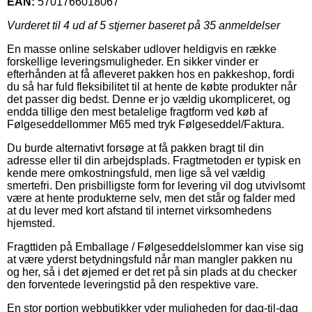
EAN:
5701766018067
Vurderet til
4
ud af 5 stjerner baseret på
35
anmeldelser
En masse online selskaber udlover heldigvis en række
forskellige leveringsmuligheder. En sikker vinder er
efterhånden at få afleveret pakken hos en pakkeshop, fordi
du så har fuld fleksibilitet til at hente de købte produkter når
det passer dig bedst. Denne er jo vældig ukompliceret, og
endda tillige den mest betalelige fragtform ved køb af
Følgeseddellommer M65 med tryk Følgeseddel/Faktura.
Du burde alternativt forsøge at få pakken bragt til din
adresse eller til din arbejdsplads. Fragtmetoden er typisk en
kende mere omkostningsfuld, men lige så vel vældig
smertefri. Den prisbilligste form for levering vil dog utvivlsomt
være at hente produkterne selv, men det står og falder med
at du lever med kort afstand til internet virksomhedens
hjemsted.
Fragttiden på Emballage / Følgeseddelslommer kan vise sig
at være yderst betydningsfuld når man mangler pakken nu
og her, så i det øjemed er det ret på sin plads at du checker
den forventede leveringstid på den respektive vare.
En stor portion webbutikker yder muligheden for dag-til-dag