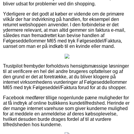
bliver udsat for problemer ved din shopping.
Yderligere er det godt at køber er vidende om de primære
vilkår der har indvirkning på handlen, for eksempel den
returret webshoppen anvender. I den forbindelse er det
ydermere relevant, at man altid gemmer sin faktura e-mail,
således man fremadrettet kan bevise handlen af
Følgeseddellommer M65 med tryk Følgeseddel/Faktura,
uanset om man er på indkøb til en kvinde eller mand.
Trustpilot frembyder forholdsvis hensigtsmæssige løsninger
til at verificere en hel del andre brugeres opfattelser og af
den grund er det at foretrække, at du bliver klogere på
internet virksomhedens vurderinger af Følgeseddellommer
M65 med tryk Følgeseddel/Faktura forud for at du shopper.
Facebook medfører tillige nogenlunde pæne muligheder for
at få indtryk af online butikkens kundetilfredshed. Herinde er
der mange internet varehuse som giver kunderne mulighed
for at meddele en anmeldelse af deres købsoplevelse,
hvilket desuden burde drages fordel af til at vurdere
tilfredsheden hos kunderne.