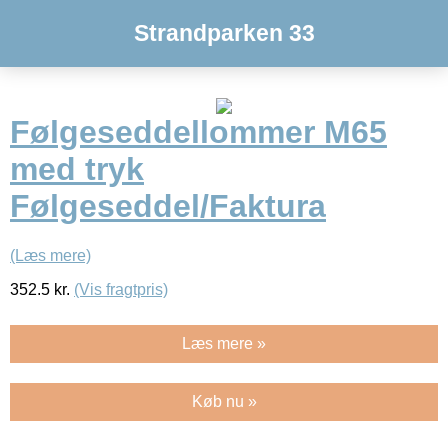
Strandparken 33
Følgeseddellommer M65
med tryk
Følgeseddel/Faktura
(Læs mere)
352.5
kr.
(Vis fragtpris)
Læs mere »
Køb nu »