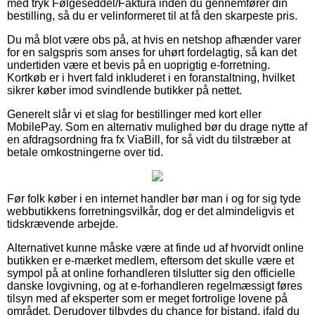
med tryk Følgeseddel/Faktura inden du gennemfører din
bestilling, så du er velinformeret til at få den skarpeste pris.
Du må blot være obs på, at hvis en netshop afhænder varer
for en salgspris som anses for uhørt fordelagtig, så kan det
undertiden være et bevis på en uoprigtig e-forretning.
Kortkøb er i hvert fald inkluderet i en foranstaltning, hvilket
sikrer køber imod svindlende butikker på nettet.
Generelt slår vi et slag for bestillinger med kort eller
MobilePay. Som en alternativ mulighed bør du drage nytte af
en afdragsordning fra fx ViaBill, for så vidt du tilstræber at
betale omkostningerne over tid.
Før folk køber i en internet handler bør man i og for sig tyde
webbutikkens forretningsvilkår, dog er det almindeligvis et
tidskrævende arbejde.
Alternativet kunne måske være at finde ud af hvorvidt online
butikken er e-mærket medlem, eftersom det skulle være et
sympol på at online forhandleren tilslutter sig den officielle
danske lovgivning, og at e-forhandleren regelmæssigt føres
tilsyn med af eksperter som er meget fortrolige lovene på
området. Derudover tilbydes du chance for bistand, ifald du