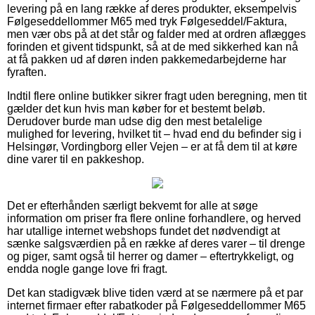
levering på en lang række af deres produkter, eksempelvis
Følgeseddellommer M65 med tryk Følgeseddel/Faktura,
men vær obs på at det står og falder med at ordren aflægges
forinden et givent tidspunkt, så at de med sikkerhed kan nå
at få pakken ud af døren inden pakkemedarbejderne har
fyraften.
Indtil flere online butikker sikrer fragt uden beregning, men tit
gælder det kun hvis man køber for et bestemt beløb.
Derudover burde man udse dig den mest betalelige
mulighed for levering, hvilket tit – hvad end du befinder sig i
Helsingør, Vordingborg eller Vejen – er at få dem til at køre
dine varer til en pakkeshop.
Det er efterhånden særligt bekvemt for alle at søge
information om priser fra flere online forhandlere, og herved
har utallige internet webshops fundet det nødvendigt at
sænke salgsværdien på en række af deres varer – til drenge
og piger, samt også til herrer og damer – eftertrykkeligt, og
endda nogle gange love fri fragt.
Det kan stadigvæk blive tiden værd at se nærmere på et par
internet firmaer efter rabatkoder på Følgeseddellommer M65