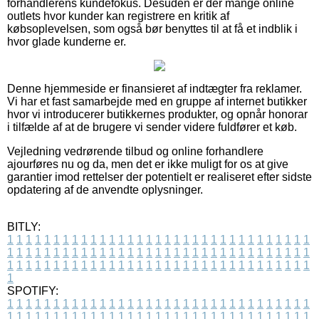
forhandlerens kundefokus. Desuden er der mange online
outlets hvor kunder kan registrere en kritik af
købsoplevelsen, som også bør benyttes til at få et indblik i
hvor glade kunderne er.
Denne hjemmeside er finansieret af indtægter fra reklamer.
Vi har et fast samarbejde med en gruppe af internet butikker
hvor vi introducerer butikkernes produkter, og opnår honorar
i tilfælde af at de brugere vi sender videre fuldfører et køb.
Vejledning vedrørende tilbud og online forhandlere
ajourføres nu og da, men det er ikke muligt for os at give
garantier imod rettelser der potentielt er realiseret efter sidste
opdatering af de anvendte oplysninger.
BITLY:
1
1
1
1
1
1
1
1
1
1
1
1
1
1
1
1
1
1
1
1
1
1
1
1
1
1
1
1
1
1
1
1
1
1
1
1
1
1
1
1
1
1
1
1
1
1
1
1
1
1
1
1
1
1
1
1
1
1
1
1
1
1
1
1
1
1
1
1
1
1
1
1
1
1
1
1
1
1
1
1
1
1
1
1
1
1
1
1
1
1
1
1
1
1
1
1
1
1
1
1
SPOTIFY:
1
1
1
1
1
1
1
1
1
1
1
1
1
1
1
1
1
1
1
1
1
1
1
1
1
1
1
1
1
1
1
1
1
1
1
1
1
1
1
1
1
1
1
1
1
1
1
1
1
1
1
1
1
1
1
1
1
1
1
1
1
1
1
1
1
1