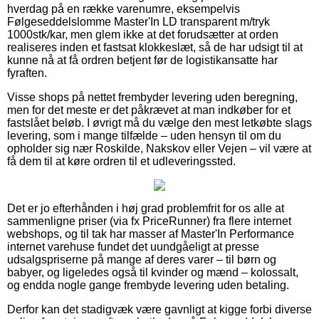
hverdag på en række varenumre, eksempelvis
Følgeseddelslomme Master'In LD transparent m/tryk
1000stk/kar, men glem ikke at det forudsætter at orden
realiseres inden et fastsat klokkeslæt, så de har udsigt til at
kunne nå at få ordren betjent før de logistikansatte har
fyraften.
Visse shops på nettet frembyder levering uden beregning,
men for det meste er det påkrævet at man indkøber for et
fastslået beløb. I øvrigt må du vælge den mest letkøbte slags
levering, som i mange tilfælde – uden hensyn til om du
opholder sig nær Roskilde, Nakskov eller Vejen – vil være at
få dem til at køre ordren til et udleveringssted.
Det er jo efterhånden i høj grad problemfrit for os alle at
sammenligne priser (via fx PriceRunner) fra flere internet
webshops, og til tak har masser af Master'In Performance
internet varehuse fundet det uundgåeligt at presse
udsalgspriserne på mange af deres varer – til børn og
babyer, og ligeledes også til kvinder og mænd – kolossalt,
og endda nogle gange frembyde levering uden betaling.
Derfor kan det stadigvæk være gavnligt at kigge forbi diverse