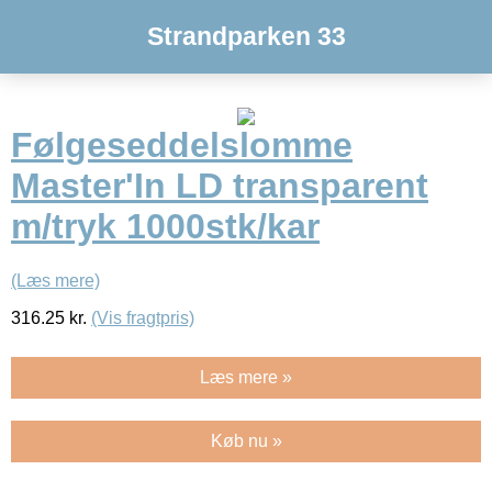
Strandparken 33
Følgeseddelslomme
Master'In LD transparent
m/tryk 1000stk/kar
(Læs mere)
316.25
kr.
(Vis fragtpris)
Læs mere »
Køb nu »