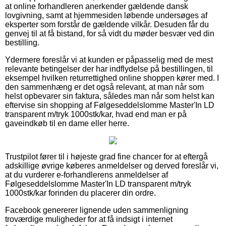
at online forhandleren anerkender gældende dansk
lovgivning, samt at hjemmesiden løbende undersøges af
eksperter som forstår de gældende vilkår. Desuden får du
genvej til at få bistand, for så vidt du møder besvær ved din
bestilling.
Ydermere foreslår vi at kunden er påpasselig med de mest
relevante betingelser der har indflydelse på bestillingen, til
eksempel hvilken returrettighed online shoppen kører med. I
den sammenhæng er det også relevant, at man når som
helst opbevarer sin faktura, således man når som helst kan
eftervise sin shopping af Følgeseddelslomme Master'In LD
transparent m/tryk 1000stk/kar, hvad end man er på
gaveindkøb til en dame eller herre.
Trustpilot fører til i højeste grad fine chancer for at eftergå
adskillige øvrige køberes anmeldelser og derved foreslår vi,
at du vurderer e-forhandlerens anmeldelser af
Følgeseddelslomme Master'In LD transparent m/tryk
1000stk/kar forinden du placerer din ordre.
Facebook genererer lignende uden sammenligning
troværdige muligheder for at få indsigt i internet