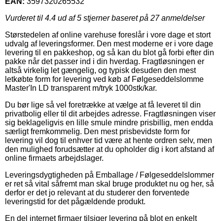
EAN:
3597320265532
Vurderet til
4.4
ud af 5 stjerner baseret på
27
anmeldelser
Størstedelen af online varehuse foreslår i vore dage et stort
udvalg af leveringsformer. Den mest moderne er i vore dage
levering til en pakkeshop, og så kan du blot gå forbi efter din
pakke når det passer ind i din hverdag. Fragtløsningen er
altså virkelig let gængelig, og typisk desuden den mest
letkøbte form for levering ved køb af Følgeseddelslomme
Master'In LD transparent m/tryk 1000stk/kar.
Du bør lige så vel foretrække at vælge at få leveret til din
privatbolig eller til dit arbejdes adresse. Fragtløsningen viser
sig beklageligvis en lille smule mindre prisbillig, men endda
særligt fremkommelig. Den mest prisbevidste form for
levering vil dog til enhver tid være at hente ordren selv, men
den mulighed forudsætter at du opholder dig i kort afstand af
online firmaets arbejdslager.
Leveringsdygtigheden på Emballage / Følgeseddelslommer
er ret så vital såfremt man skal bruge produktet nu og her, så
derfor er det jo relevant at du studerer den forventede
leveringstid for det pågældende produkt.
En del internet firmaer tilsiger levering på blot en enkelt