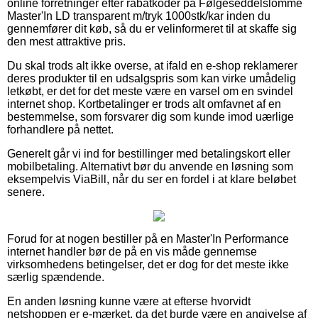
online forretninger efter rabatkoder på Følgeseddelslomme
Master'In LD transparent m/tryk 1000stk/kar inden du
gennemfører dit køb, så du er velinformeret til at skaffe sig
den mest attraktive pris.
Du skal trods alt ikke overse, at ifald en e-shop reklamerer
deres produkter til en udsalgspris som kan virke umådelig
letkøbt, er det for det meste være en varsel om en svindel
internet shop. Kortbetalinger er trods alt omfavnet af en
bestemmelse, som forsvarer dig som kunde imod uærlige
forhandlere på nettet.
Generelt går vi ind for bestillinger med betalingskort eller
mobilbetaling. Alternativt bør du anvende en løsning som
eksempelvis ViaBill, når du ser en fordel i at klare beløbet
senere.
Forud for at nogen bestiller på en Master'In Performance
internet handler bør de på en vis måde gennemse
virksomhedens betingelser, det er dog for det meste ikke
særlig spændende.
En anden løsning kunne være at efterse hvorvidt
netshoppen er e-mærket, da det burde være en angivelse af