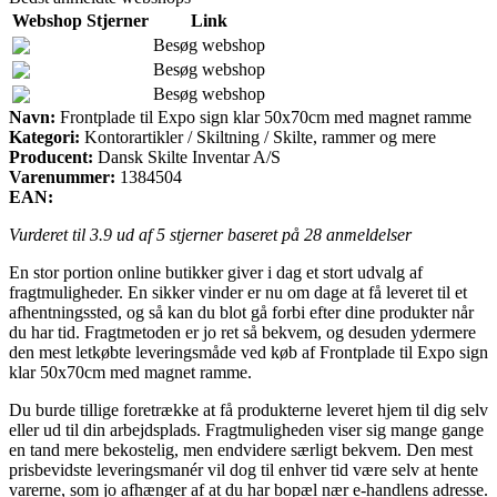
Webshop
Stjerner
Link
Besøg webshop
Besøg webshop
Besøg webshop
Navn:
Frontplade til Expo sign klar 50x70cm med magnet ramme
Kategori:
Kontorartikler / Skiltning / Skilte, rammer og mere
Producent:
Dansk Skilte Inventar A/S
Varenummer:
1384504
EAN:
Vurderet til
3.9
ud af 5 stjerner baseret på
28
anmeldelser
En stor portion online butikker giver i dag et stort udvalg af
fragtmuligheder. En sikker vinder er nu om dage at få leveret til et
afhentningssted, og så kan du blot gå forbi efter dine produkter når
du har tid. Fragtmetoden er jo ret så bekvem, og desuden ydermere
den mest letkøbte leveringsmåde ved køb af Frontplade til Expo sign
klar 50x70cm med magnet ramme.
Du burde tillige foretrække at få produkterne leveret hjem til dig selv
eller ud til din arbejdsplads. Fragtmuligheden viser sig mange gange
en tand mere bekostelig, men endvidere særligt bekvem. Den mest
prisbevidste leveringsmanér vil dog til enhver tid være selv at hente
varerne, som jo afhænger af at du har bopæl nær e-handlens adresse.