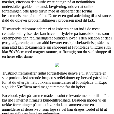
mærket, eftersom det burde være et tegn på at netbutikken
understøtter gældende dansk lovgivning, udover at online
forretningen ofte føres tilsyn med af eksperter der forstår
bestemmelserne på området. Dette er en god anledning til assistance,
ifald du oplever problemstillinger i processen med dit køb.
Tilsvarende rekommanderer vi at køberen er sat ind i de mest
centrale betingelser der kan have indflydelse på transaktionen, som
eksempelvis den returneringsret butikken lover. I den relation er det i
øvrigt afgørende, at man altid bevarer ens købsbekræftelse, således
man altid kan dokumentere sin shopping af Frontplade til Expo sign
klar 50x70cm med magnet ramme, uafhængig om du skal shoppe til
en herre eller dame.
Trustpilot fremskaffer rigtig fortræffelige genveje til at vurdere en
stor portion eksisterende brugeres reflektioner og herved går vi ind
for, at du eftergår netbutikkens anmeldelser af Frontplade til Expo
sign klar 50x70cm med magnet ramme før du køber.
Facebook yder på samme måde absolut relevante metoder til at få et
kig ind i internet firmaets kundetilfredshed. Desuden møder vi en
række forretninger på nettet hvor du kan sammensætte en
anmeldelse af deres køb, som lige så vel kan drages fordel af til at
vurdere tidligere kunders oplevelser.