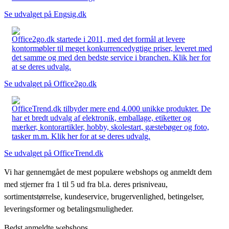
Se udvalget på Engsig.dk
Office2go.dk startede i 2011, med det formål at levere
kontormøbler til meget konkurrencedygtige priser, leveret med
det samme og med den bedste service i branchen. Klik her for
at se deres udvalg.
Se udvalget på Office2go.dk
OfficeTrend.dk tilbyder mere end 4.000 unikke produkter. De
har et bredt udvalg af elektronik, emballage, etiketter og
mærker, kontorartikler, hobby, skolestart, gæstebøger og foto,
tasker m.m. Klik her for at se deres udvalg.
Se udvalget på OfficeTrend.dk
Vi har gennemgået de mest populære webshops og anmeldt dem
med stjerner fra 1 til 5 ud fra bl.a. deres prisniveau,
sortimentstørrelse, kundeservice, brugervenlighed, betingelser,
leveringsformer og betalingsmuligheder.
Bedst anmeldte webshops