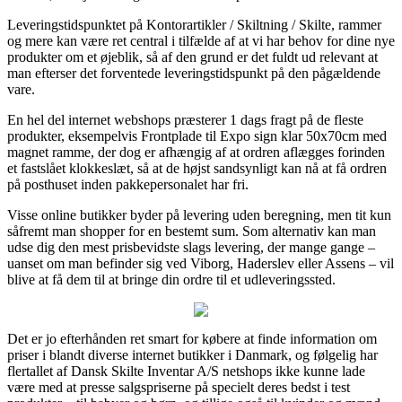
Leveringstidspunktet på Kontorartikler / Skiltning / Skilte, rammer
og mere kan være ret central i tilfælde af at vi har behov for dine nye
produkter om et øjeblik, så af den grund er det fuldt ud relevant at
man efterser det forventede leveringstidspunkt på den pågældende
vare.
En hel del internet webshops præsterer 1 dags fragt på de fleste
produkter, eksempelvis Frontplade til Expo sign klar 50x70cm med
magnet ramme, der dog er afhængig af at ordren aflægges forinden
et fastslået klokkeslæt, så at de højst sandsynligt kan nå at få ordren
på posthuset inden pakkepersonalet har fri.
Visse online butikker byder på levering uden beregning, men tit kun
såfremt man shopper for en bestemt sum. Som alternativ kan man
udse dig den mest prisbevidste slags levering, der mange gange –
uanset om man befinder sig ved Viborg, Haderslev eller Assens – vil
blive at få dem til at bringe din ordre til et udleveringssted.
Det er jo efterhånden ret smart for købere at finde information om
priser i blandt diverse internet butikker i Danmark, og følgelig har
flertallet af Dansk Skilte Inventar A/S netshops ikke kunne lade
være med at presse salgspriserne på specielt deres bedst i test