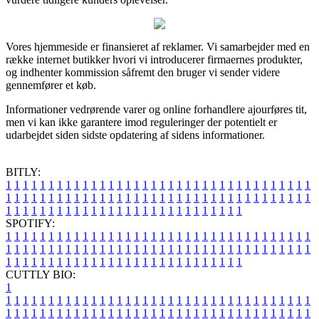
Vores hjemmeside er finansieret af reklamer. Vi samarbejder med en
række internet butikker hvori vi introducerer firmaernes produkter,
og indhenter kommission såfremt den bruger vi sender videre
gennemfører et køb.
Informationer vedrørende varer og online forhandlere ajourføres tit,
men vi kan ikke garantere imod reguleringer der potentielt er
udarbejdet siden sidste opdatering af sidens informationer.
BITLY:
1
1
1
1
1
1
1
1
1
1
1
1
1
1
1
1
1
1
1
1
1
1
1
1
1
1
1
1
1
1
1
1
1
1
1
1
1
1
1
1
1
1
1
1
1
1
1
1
1
1
1
1
1
1
1
1
1
1
1
1
1
1
1
1
1
1
1
1
1
1
1
1
1
1
1
1
1
1
1
1
1
1
1
1
1
1
1
1
1
1
1
1
1
1
1
1
1
1
1
1
SPOTIFY:
1
1
1
1
1
1
1
1
1
1
1
1
1
1
1
1
1
1
1
1
1
1
1
1
1
1
1
1
1
1
1
1
1
1
1
1
1
1
1
1
1
1
1
1
1
1
1
1
1
1
1
1
1
1
1
1
1
1
1
1
1
1
1
1
1
1
1
1
1
1
1
1
1
1
1
1
1
1
1
1
1
1
1
1
1
1
1
1
1
1
1
1
1
1
1
1
1
1
1
1
CUTTLY BIO:
1
1
1
1
1
1
1
1
1
1
1
1
1
1
1
1
1
1
1
1
1
1
1
1
1
1
1
1
1
1
1
1
1
1
1
1
1
1
1
1
1
1
1
1
1
1
1
1
1
1
1
1
1
1
1
1
1
1
1
1
1
1
1
1
1
1
1
1
1
1
1
1
1