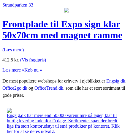
Strandparken 33
Frontplade til Expo sign klar
50x70cm med magnet ramme
(Læs mere)
412.5
kr.
(Vis fragtpris)
Læs mere »
Køb nu »
De mest populære webshops for erhverv i øjeblikket er
Engsig.dk
,
Office2go.dk
og
OfficeTrend.dk
, som alle har et stort sortiment til
gode priser.
Engsig.dk har mere end 50.000 varenumre på lager, klar til
hurtig levering indenfor få dage. Sortimentet spænder bredt,
lige fra stort kontorudstyr til små produkter på kontoret. Klik
her for at se deres udvalg.