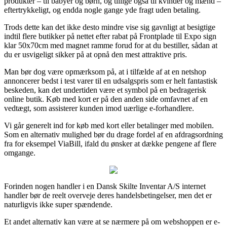
produkter – til babyer og børn, og tillige også til kvinder og mænd –
eftertrykkeligt, og endda nogle gange yde fragt uden betaling.
Trods dette kan det ikke desto mindre vise sig gavnligt at besigtige
indtil flere butikker på nettet efter rabat på Frontplade til Expo sign
klar 50x70cm med magnet ramme forud for at du bestiller, sådan at
du er usvigeligt sikker på at opnå den mest attraktive pris.
Man bør dog være opmærksom på, at i tilfælde af at en netshop
annoncerer bedst i test varer til en udsalgspris som er helt fantastisk
beskeden, kan det undertiden være et symbol på en bedragerisk
online butik. Køb med kort er på den anden side omfavnet af en
vedtægt, som assisterer kunden imod uærlige e-forhandlere.
Vi går generelt ind for køb med kort eller betalinger med mobilen.
Som en alternativ mulighed bør du drage fordel af en afdragsordning
fra for eksempel ViaBill, ifald du ønsker at dække pengene af flere
omgange.
Forinden nogen handler i en Dansk Skilte Inventar A/S internet
handler bør de reelt overveje deres handelsbetingelser, men det er
naturligvis ikke super spændende.
Et andet alternativ kan være at se nærmere på om webshoppen er e-