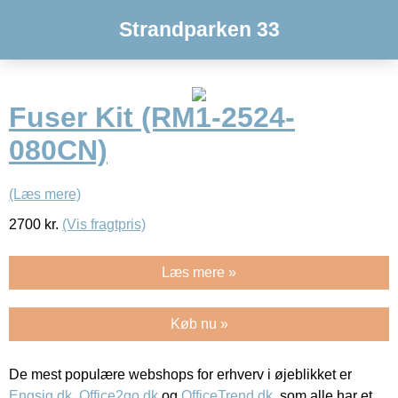
Strandparken 33
Fuser Kit (RM1-2524-
080CN)
(Læs mere)
2700
kr.
(Vis fragtpris)
Læs mere »
Køb nu »
De mest populære webshops for erhverv i øjeblikket er
Engsig.dk
,
Office2go.dk
og
OfficeTrend.dk
, som alle har et