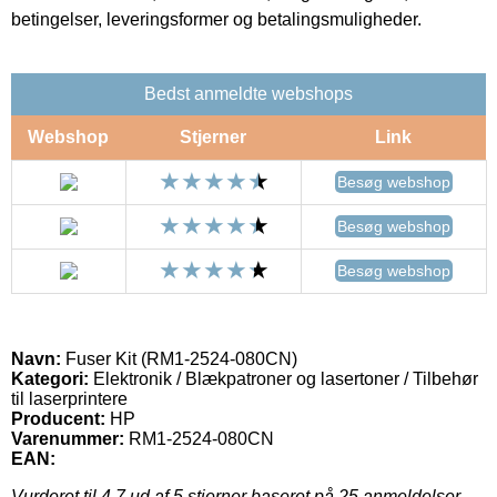
betingelser, leveringsformer og betalingsmuligheder.
Bedst anmeldte webshops
Webshop
Stjerner
Link
Besøg webshop
Besøg webshop
Besøg webshop
Navn:
Fuser Kit (RM1-2524-080CN)
Kategori:
Elektronik / Blækpatroner og lasertoner / Tilbehør
til laserprintere
Producent:
HP
Varenummer:
RM1-2524-080CN
EAN:
Vurderet til
4.7
ud af 5 stjerner baseret på
25
anmeldelser