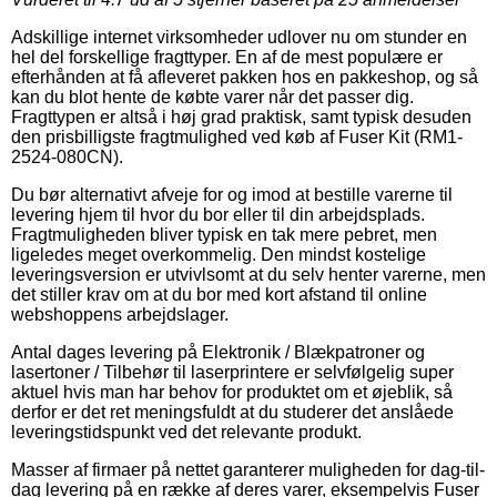
Adskillige internet virksomheder udlover nu om stunder en
hel del forskellige fragttyper. En af de mest populære er
efterhånden at få afleveret pakken hos en pakkeshop, og så
kan du blot hente de købte varer når det passer dig.
Fragttypen er altså i høj grad praktisk, samt typisk desuden
den prisbilligste fragtmulighed ved køb af Fuser Kit (RM1-
2524-080CN).
Du bør alternativt afveje for og imod at bestille varerne til
levering hjem til hvor du bor eller til din arbejdsplads.
Fragtmuligheden bliver typisk en tak mere pebret, men
ligeledes meget overkommelig. Den mindst kostelige
leveringsversion er utvivlsomt at du selv henter varerne, men
det stiller krav om at du bor med kort afstand til online
webshoppens arbejdslager.
Antal dages levering på Elektronik / Blækpatroner og
lasertoner / Tilbehør til laserprintere er selvfølgelig super
aktuel hvis man har behov for produktet om et øjeblik, så
derfor er det ret meningsfuldt at du studerer det anslåede
leveringstidspunkt ved det relevante produkt.
Masser af firmaer på nettet garanterer muligheden for dag-til-
dag levering på en række af deres varer, eksempelvis Fuser