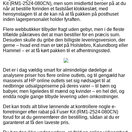
Kit (RM1-2524-080CN), men som imidlertid beroer på at du
når at bestille forinden et fastslået klokkeslæt, med
hensynstagen til at de kan nå at få pakken på posthuset
inden lagerpersonalet holder fyraften.
Flere webbutikker tilbyder fragt uden gebyr, men i de fleste
tilfælde påkræves det at man bestiller for en præcis sum.
Desuden skulle du gribe den billigste leveringsversion, der
gerne – hvad end man er tæt på Holstebro, Kalundborg eller
Hammel – er at få kørt pakken til et afhentningssted.
Det er i dag vældig smart for almindelige dødelige at
analysere priser hos flere online outlets, og til gengæld har
massevis af HP online outlets set sig nødsaget til at
nedbringe udsalgspriserne på deres varer – til børn og
babyer, men ligeledes til mænd og kvinder – en hel del, og
endda nogle gange tilbyde levering uden omkostninger.
Det kan trods alt blive lønnende at kontrollere nogle e-
forretninger efter rabat på Fuser Kit (RM1-2524-080CN)
forud for at du gennemfører din bestilling, sådan at du er
garanteret at få den laveste pris.