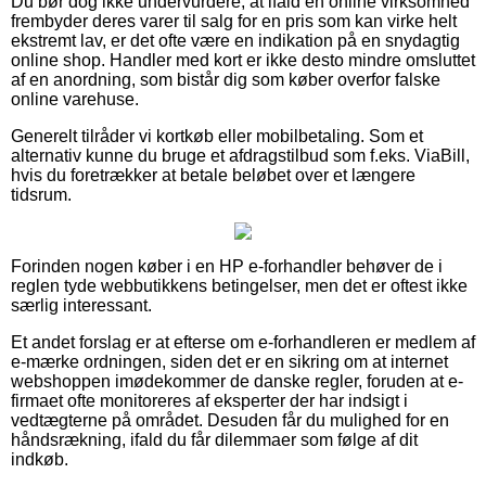
Du bør dog ikke undervurdere, at ifald en online virksomhed
frembyder deres varer til salg for en pris som kan virke helt
ekstremt lav, er det ofte være en indikation på en snydagtig
online shop. Handler med kort er ikke desto mindre omsluttet
af en anordning, som bistår dig som køber overfor falske
online varehuse.
Generelt tilråder vi kortkøb eller mobilbetaling. Som et
alternativ kunne du bruge et afdragstilbud som f.eks. ViaBill,
hvis du foretrækker at betale beløbet over et længere
tidsrum.
Forinden nogen køber i en HP e-forhandler behøver de i
reglen tyde webbutikkens betingelser, men det er oftest ikke
særlig interessant.
Et andet forslag er at efterse om e-forhandleren er medlem af
e-mærke ordningen, siden det er en sikring om at internet
webshoppen imødekommer de danske regler, foruden at e-
firmaet ofte monitoreres af eksperter der har indsigt i
vedtægterne på området. Desuden får du mulighed for en
håndsrækning, ifald du får dilemmaer som følge af dit
indkøb.