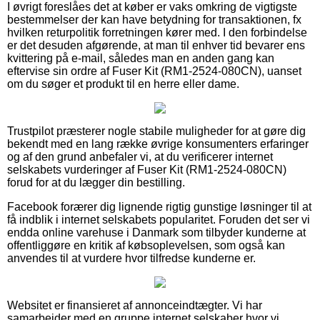
I øvrigt foreslåes det at køber er vaks omkring de vigtigste
bestemmelser der kan have betydning for transaktionen, fx
hvilken returpolitik forretningen kører med. I den forbindelse
er det desuden afgørende, at man til enhver tid bevarer ens
kvittering på e-mail, således man en anden gang kan
eftervise sin ordre af Fuser Kit (RM1-2524-080CN), uanset
om du søger et produkt til en herre eller dame.
Trustpilot præsterer nogle stabile muligheder for at gøre dig
bekendt med en lang række øvrige konsumenters erfaringer
og af den grund anbefaler vi, at du verificerer internet
selskabets vurderinger af Fuser Kit (RM1-2524-080CN)
forud for at du lægger din bestilling.
Facebook forærer dig lignende rigtig gunstige løsninger til at
få indblik i internet selskabets popularitet. Foruden det ser vi
endda online varehuse i Danmark som tilbyder kunderne at
offentliggøre en kritik af købsoplevelsen, som også kan
anvendes til at vurdere hvor tilfredse kunderne er.
Websitet er finansieret af annonceindtægter. Vi har
samarbejder med en gruppe internet selskaber hvor vi