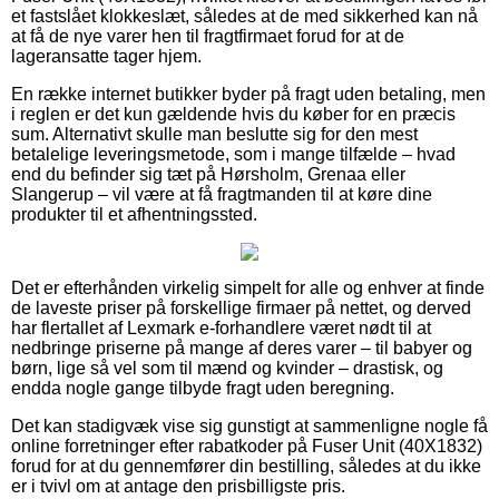
et fastslået klokkeslæt, således at de med sikkerhed kan nå
at få de nye varer hen til fragtfirmaet forud for at de
lageransatte tager hjem.
En række internet butikker byder på fragt uden betaling, men
i reglen er det kun gældende hvis du køber for en præcis
sum. Alternativt skulle man beslutte sig for den mest
betalelige leveringsmetode, som i mange tilfælde – hvad
end du befinder sig tæt på Hørsholm, Grenaa eller
Slangerup – vil være at få fragtmanden til at køre dine
produkter til et afhentningssted.
Det er efterhånden virkelig simpelt for alle og enhver at finde
de laveste priser på forskellige firmaer på nettet, og derved
har flertallet af Lexmark e-forhandlere været nødt til at
nedbringe priserne på mange af deres varer – til babyer og
børn, lige så vel som til mænd og kvinder – drastisk, og
endda nogle gange tilbyde fragt uden beregning.
Det kan stadigvæk vise sig gunstigt at sammenligne nogle få
online forretninger efter rabatkoder på Fuser Unit (40X1832)
forud for at du gennemfører din bestilling, således at du ikke
er i tvivl om at antage den prisbilligste pris.