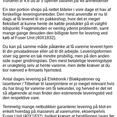
Vurderet til
4.6
ud af 5 stjerner baseret på
48
anmeldelser
En stor portion shops på nettet tildeler i vore dage et hav af
forskellige leveringsmetoder. Den mest anvendte er nu til
dags at få leveret til en pakkeshop, hvor det er meget
fleksibelt at kunne hente de købte produkter på et valgfrit
tidspunkt. Fragtmetoden er nemlig yderst problemfri, samt
mange gange desuden den billigste form for levering ved
køb af Fuser Unit (40X1832).
Du kan på samme måde påtænke at få varerne leveret hjem
til din privatadresse eller ud til dit arbejde. Leveringsformen
viser sig gerne en tak mindre prisbillig, men på den anden
side super gnidningsløs. Den mest betalelige leveringstype
er unægtelig selv at hente varerne, men dette kræver at du
bor nærved e-firmaets hjemsted.
Antal dages levering på Elektronik / Blækpatroner og
lasertoner / Tilbehør til laserprintere er jo meget relevant hvis
du har brug for varerne om få sekunder, og herved er det ret
så afgørende at man finder den estimerede leveringstid ved
den respektive vare.
Temmelig mange netbutikker garanterer levering på blot en
enkelt hverdag på massevis af varenumre, eksempelvis
Fuser Unit (40X1832), hvilket kræver at bestillingen laves før