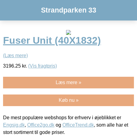
Strandparken 33
Fuser Unit (40X1832)
(Læs mere)
3196.25
kr.
(Vis fragtpris)
Læs mere »
Køb nu »
De mest populære webshops for erhverv i øjeblikket er
Engsig.dk
,
Office2go.dk
og
OfficeTrend.dk
, som alle har et
stort sortiment til gode priser.