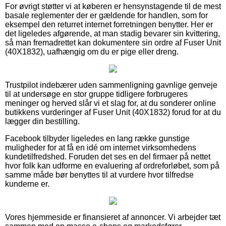
For øvrigt støtter vi at køberen er hensynstagende til de mest
basale reglementer der er gældende for handlen, som for
eksempel den returret internet forretningen benytter. Her er
det ligeledes afgørende, at man stadig bevarer sin kvittering,
så man fremadrettet kan dokumentere sin ordre af Fuser Unit
(40X1832), uafhængig om du er pige eller dreng.
Trustpilot indebærer uden sammenligning gavnlige genveje
til at undersøge en stor gruppe tidligere forbrugeres
meninger og herved slår vi et slag for, at du sonderer online
butikkens vurderinger af Fuser Unit (40X1832) forud for at du
lægger din bestilling.
Facebook tilbyder ligeledes en lang række gunstige
muligheder for at få en idé om internet virksomhedens
kundetilfredshed. Foruden det ses en del firmaer på nettet
hvor folk kan udforme en evaluering af ordreforløbet, som på
samme måde bør benyttes til at vurdere hvor tilfredse
kunderne er.
Vores hjemmeside er finansieret af annoncer. Vi arbejder tæt