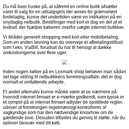
Du må bare huske på, at såfremt en online butik afsætter
varer til salg for en udsalgspris der anses for grænseløst
fordelagtig, kunne det undertiden være en indikation på en
snydagtig netbutik. Bestillinger med kort er dog en del af et
lovbud, der hjælper køberen overfor uægte internet butikker.
Vi tilråder generelt shopping med kort eller mobilbetaling.
Som en anden løsning kan du overveje et afbetalingstilbud
som f.eks. ViaBill, forudsat du har til hensigt at dække
omkostningerne over flere uger.
Inden nogen køber på en Lexmark shop behøver man sådan
set tage stilling til netbutikkens forretningsaftale, det er dog
normalt et omfattende arbejde.
Et andet alternativ kunne måske være at se nærmere på
hvorvidt internet firmaet er e-mærke godkendt, som typisk er
et sympol på at internet firmaet adlyder de opstillede regler,
udover at forretningen regelmæssigt kontrolleres af
sagkyndige som har den nødvendige knowhow om de
gældende love. Desuden tilbydes du genvej til støtte, når du
oplever besvær med dit køb.