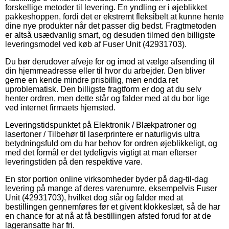
forskellige metoder til levering. En yndling er i øjeblikket
pakkeshoppen, fordi det er ekstremt fleksibelt at kunne hente
dine nye produkter når det passer dig bedst. Fragtmetoden
er altså usædvanlig smart, og desuden tilmed den billigste
leveringsmodel ved køb af Fuser Unit (42931703).
Du bør derudover afveje for og imod at vælge afsending til
din hjemmeadresse eller til hvor du arbejder. Den bliver
gerne en kende mindre prisbillig, men endda ret
uproblematisk. Den billigste fragtform er dog at du selv
henter ordren, men dette står og falder med at du bor lige
ved internet firmaets hjemsted.
Leveringstidspunktet på Elektronik / Blækpatroner og
lasertoner / Tilbehør til laserprintere er naturligvis ultra
betydningsfuld om du har behov for ordren øjeblikkeligt, og
med det formål er det tydeligvis vigtigt at man efterser
leveringstiden på den respektive vare.
En stor portion online virksomheder byder på dag-til-dag
levering på mange af deres varenumre, eksempelvis Fuser
Unit (42931703), hvilket dog står og falder med at
bestillingen gennemføres før et givent klokkeslæt, så de har
en chance for at nå at få bestillingen afsted forud for at de
lageransatte har fri.