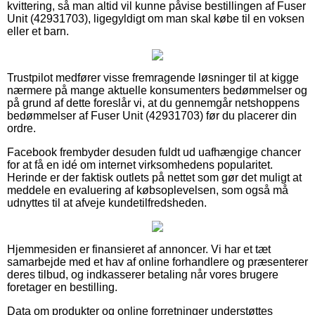
kvittering, så man altid vil kunne påvise bestillingen af Fuser
Unit (42931703), ligegyldigt om man skal købe til en voksen
eller et barn.
Trustpilot medfører visse fremragende løsninger til at kigge
nærmere på mange aktuelle konsumenters bedømmelser og
på grund af dette foreslår vi, at du gennemgår netshoppens
bedømmelser af Fuser Unit (42931703) før du placerer din
ordre.
Facebook frembyder desuden fuldt ud uafhængige chancer
for at få en idé om internet virksomhedens popularitet.
Herinde er der faktisk outlets på nettet som gør det muligt at
meddele en evaluering af købsoplevelsen, som også må
udnyttes til at afveje kundetilfredsheden.
Hjemmesiden er finansieret af annoncer. Vi har et tæt
samarbejde med et hav af online forhandlere og præsenterer
deres tilbud, og indkasserer betaling når vores brugere
foretager en bestilling.
Data om produkter og online forretninger understøttes