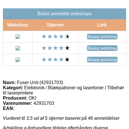
Bedst anmeldte webshops
Webshop
Stjerner
Link
Besøg webshop
Besøg webshop
Besøg webshop
Navn:
Fuser Unit (42931703)
Kategori:
Elektronik / Blækpatroner og lasertoner / Tilbehør
til laserprintere
Producent:
OKI
Varenummer:
42931703
EAN:
Vurderet til
3.5
ud af 5 stjerner baseret på
46
anmeldelser
Adskillige e-forhandlere tildeler efterhånden diverse