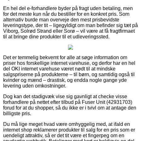
En hel del e-forhandlere byder på fragt uden betaling, men
for det meste kun når du bestiller for en konkret pris. Som
alternativ burde man overveje den mest prisbevidste
leveringstype, der tit – ligegyldigt om man befinder sig tæt på
Viborg, Solrød Strand eller Sorø – vil være at få fragtfirmaet
til at bringe dine produkter til et udleveringssted.
Det er temmelig bekvemt for alle at søge information om
priser hos forskellige internet varehuse, og derfor har en hel
del OKI internet varehuse været nødt til at mindske
salgspriserne på produkterne – til børn, og samtidig også til
kvinder og mænd – drastisk, og endda nogle gange yde
levering uden omkostninger.
Dog kan det stadigvæk vise sig gavnligt at checke visse
forhandlere på nettet efter tilbud på Fuser Unit (42931703)
forud for at du shopper, så du ikke er i tvivl om at antage den
billigste pris.
Du må lige meget hvad være omhyggelig med, at ifald en
internet shop reklamerer produkter til salg for en pris som er
uendeligt attraktiv, så er det tit være et fingerpeg om en