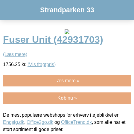
Strandparken 33
Fuser Unit (42931703)
(Læs mere)
1756.25
kr.
(Vis fragtpris)
Læs mere »
Køb nu »
De mest populære webshops for erhverv i øjeblikket er
Engsig.dk
,
Office2go.dk
og
OfficeTrend.dk
, som alle har et
stort sortiment til gode priser.