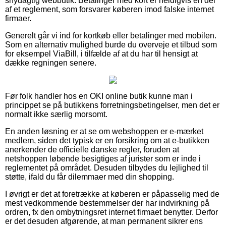
snydagtig webbutik. Betalinger med kort er heldigvis en del
af et reglement, som forsvarer køberen imod falske internet
firmaer.
Generelt går vi ind for kortkøb eller betalinger med mobilen.
Som en alternativ mulighed burde du overveje et tilbud som
for eksempel ViaBill, i tilfælde af at du har til hensigt at
dække regningen senere.
Før folk handler hos en OKI online butik kunne man i
princippet se på butikkens forretningsbetingelser, men det er
normalt ikke særlig morsomt.
En anden løsning er at se om webshoppen er e-mærket
medlem, siden det typisk er en forsikring om at e-butikken
anerkender de officielle danske regler, foruden at
netshoppen løbende besigtiges af jurister som er inde i
reglementet på området. Desuden tilbydes du lejlighed til
støtte, ifald du får dilemmaer med din shopping.
I øvrigt er det at foretrække at køberen er påpasselig med de
mest vedkommende bestemmelser der har indvirkning på
ordren, fx den ombytningsret internet firmaet benytter. Derfor
er det desuden afgørende, at man permanent sikrer ens