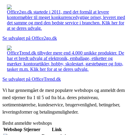
Office2go.dk startede i 2011, med det formål at levere
kontormøbler til meget konkurrencedygtige priser, leveret med
det samme og med den bedste service i branchen. Klik her for
at se deres udvalg.
Se udvalget på Office2go.dk
OfficeTrend.dk tilbyder mere end 4.000 unikke produkter. De
har et bredt udvalg af elektronik, emballage, etiketter og
mærker, kontorartikler, hobby, skolestart, gæstebøger og foto,
tasker m.m. Klik her for at se deres udvalg.
Se udvalget på OfficeTrend.dk
Vi har gennemgået de mest populære webshops og anmeldt dem
med stjerner fra 1 til 5 ud fra bl.a. deres prisniveau,
sortimentstørrelse, kundeservice, brugervenlighed, betingelser,
leveringsformer og betalingsmuligheder.
Bedst anmeldte webshops
Webshop
Stjerner
Link