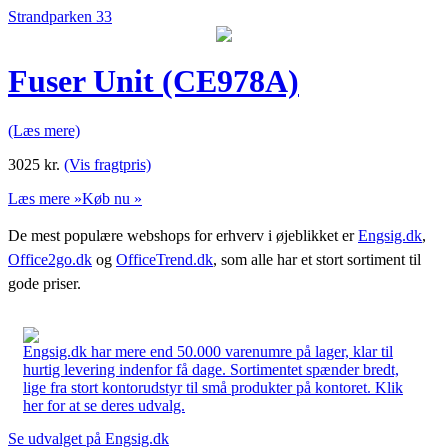
Strandparken 33
Fuser Unit (CE978A)
(Læs mere)
3025
kr.
(Vis fragtpris)
Læs mere »
Køb nu »
De mest populære webshops for erhverv i øjeblikket er
Engsig.dk
,
Office2go.dk
og
OfficeTrend.dk
, som alle har et stort sortiment til
gode priser.
Engsig.dk har mere end 50.000 varenumre på lager, klar til
hurtig levering indenfor få dage. Sortimentet spænder bredt,
lige fra stort kontorudstyr til små produkter på kontoret. Klik
her for at se deres udvalg.
Se udvalget på Engsig.dk