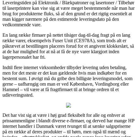
Leveringstiden på Elektronik / Blækpatroner og lasertoner / Tilbehør
til laserprintere kan vise sig at være meget bestemmende når man har
brug for produkterne fluks, så af den grund er det rigtig essentielt at
man kigger nærmere på den estimerede leveringsdato på den
vedkommende vare.
En lang række firmaer på nettet tilsiger dag-til-dag fragt på en lang
række varer, eksempelvis Fuser Unit (CE978A), som trods alt er
påkrævet at bestillingen placeres forud for et angivent klokkeslæt, så
at de har mulighed for at nå at få de nye varer klargjort inden
lagerpersonalet har fri.
Indtil flere internet virksomheder tilbyder levering uden betaling,
men for det meste er det kun gældende hvis man indkøber for en
bestemt sum. I øvrigt må du gribe den billigste leveringsmodel, som
gerne – uafhængig om man er ved København, Vordingborg eller
Hammel – vil være at få fragtfirmaet til at bringe ordren til et
udleveringssted.
Det har vist sig at være i høj grad fleksibelt for alle og enhver at
prissammenligne i blandt diverse e-firmaer, og derved har mange HP
internet handler i Danmark været tvunget til at sænke salgspriserne
på en række af deres produkter – til børn, men også til mænd og