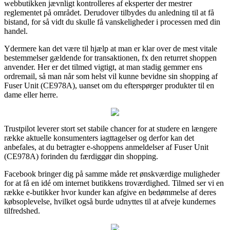
webbutikken jævnligt kontrolleres af eksperter der mestrer
reglementet på området. Derudover tilbydes du anledning til at få
bistand, for så vidt du skulle få vanskeligheder i processen med din
handel.
Ydermere kan det være til hjælp at man er klar over de mest vitale
bestemmelser gældende for transaktionen, fx den returret shoppen
anvender. Her er det tilmed vigtigt, at man stadig gemmer ens
ordremail, så man når som helst vil kunne bevidne sin shopping af
Fuser Unit (CE978A), uanset om du efterspørger produkter til en
dame eller herre.
Trustpilot leverer stort set stabile chancer for at studere en længere
række aktuelle konsumenters iagttagelser og derfor kan det
anbefales, at du betragter e-shoppens anmeldelser af Fuser Unit
(CE978A) forinden du færdiggør din shopping.
Facebook bringer dig på samme måde ret ønskværdige muligheder
for at få en idé om internet butikkens troværdighed. Tilmed ser vi en
række e-butikker hvor kunder kan afgive en bedømmelse af deres
købsoplevelse, hvilket også burde udnyttes til at afveje kundernes
tilfredshed.