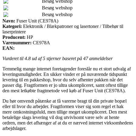
Besøg webshop
Besøg webshop
Besøg webshop
Navn:
Fuser Unit (CE978A)
Kategori:
Elektronik / Blækpatroner og lasertoner / Tilbehør til
laserprintere
Producent:
HP
Varenummer:
CE978A
EAN:
Vurderet til
4.8
ud af 5 stjerner baseret på
47
anmeldelser
Temmelig mange internet foretagender foreslår nu et stort udvalg af
leveringsmuligheder. En sikker vinder er på nuværende tidspunkt
levering til en pakkeshop, hvor du selv afhenter pakken når det
passer dig. Fragtformen er jo ultra ukompliceret, samt oftest tillige
den mest letkøbte fragtmetode ved køb af Fuser Unit (CE978A).
Du bør omvendt påtænke at få varerne bragt til din private bopæl
eller til hvor du arbejder. Fragtformen viser sig som regel et hak
mere omkostningsfuld, men tillige meget ukompliceret. Den mest
betalelige slags levering vil dog utvivlsomt være selv at hente
ordren, men det afhænger af at du er nærved internet virksomhedens
arbejdslager.