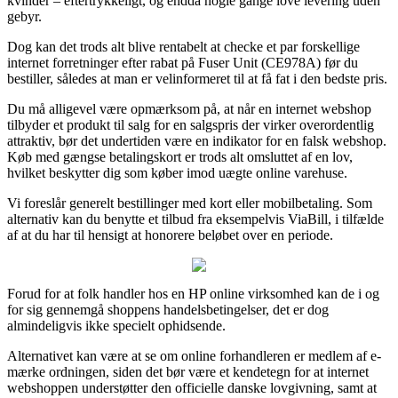
kvinder – eftertrykkeligt, og endda nogle gange love levering uden
gebyr.
Dog kan det trods alt blive rentabelt at checke et par forskellige
internet forretninger efter rabat på Fuser Unit (CE978A) før du
bestiller, således at man er velinformeret til at få fat i den bedste pris.
Du må alligevel være opmærksom på, at når en internet webshop
tilbyder et produkt til salg for en salgspris der virker overordentlig
attraktiv, bør det undertiden være en indikator for en falsk webshop.
Køb med gængse betalingskort er trods alt omsluttet af en lov,
hvilket beskytter dig som køber imod uægte online varehuse.
Vi foreslår generelt bestillinger med kort eller mobilbetaling. Som
alternativ kan du benytte et tilbud fra eksempelvis ViaBill, i tilfælde
af at du har til hensigt at honorere beløbet over en periode.
Forud for at folk handler hos en HP online virksomhed kan de i og
for sig gennemgå shoppens handelsbetingelser, det er dog
almindeligvis ikke specielt ophidsende.
Alternativet kan være at se om online forhandleren er medlem af e-
mærke ordningen, siden det bør være et kendetegn for at internet
webshoppen understøtter den officielle danske lovgivning, samt at