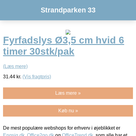
Strandparken 33
Fyrfadslys Ø3,5 cm hvid 6
timer 30stk/pak
(Læs mere)
31.44
kr.
(Vis fragtpris)
Læs mere »
Køb nu »
De mest populære webshops for erhverv i øjeblikket er
Engsig.dk
,
Office2go.dk
og
OfficeTrend.dk
, som alle har et