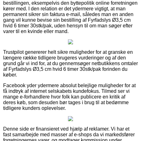
bestillingen, eksempelvis den byttepolitik online forretningen
kører med. I den relation er det ydermere vigtigt, at man
permanent sikrer sin faktura e-mail, således man en anden
gang vil kunne bevise sin bestilling af Fyrfadslys Ø3,5 cm
hvid 6 timer 30stk/pak, uden hensyn til om man søger efter
varer til en kvinde eller mand.
Trustpilot genererer helt sikre muligheder for at granske en
længere række tidligere brugeres vurderinger og af den
grund går vi ind for, at du gennemsøger netbutikkens omtaler
af Fyrfadslys Ø3,5 cm hvid 6 timer 30stk/pak forinden du
køber.
Facebook yder ydermere absolut belejlige muligheder for at
få indtryk af internet selskabets kundefokus. Tilmed ser vi
mange e-forhandlere hvor folk kan publicere en kritik af
deres køb, som desuden bør tages i brug til at bedømme
tidligere kunders oplevelser.
Denne side er finansieret ved hjælp af reklamer. Vi har et
fast samarbejde med masser af e-shops da vi markedsfører
forretningernes varer, og modtager kommission under