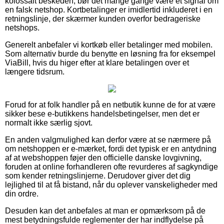
kolossalt beskeden, bør det mange gange være et signal om
en falsk netshop. Kortbetalinger er imidlertid inkluderet i en
retningslinje, der skærmer kunden overfor bedrageriske
netshops.
Generelt anbefaler vi kortkøb eller betalinger med mobilen.
Som alternativ burde du benytte en løsning fra for eksempel
ViaBill, hvis du higer efter at klare betalingen over et
længere tidsrum.
Forud for at folk handler på en netbutik kunne de for at være
sikker bese e-butikkens handelsbetingelser, men det er
normalt ikke særlig sjovt.
En anden valgmulighed kan derfor være at se nærmere på
om netshoppen er e-mærket, fordi det typisk er en antydning
af at webshoppen føjer den officielle danske lovgivning,
foruden at online forhandleren ofte revurderes af sagkyndige
som kender retningslinjerne. Derudover giver det dig
lejlighed til at få bistand, når du oplever vanskeligheder med
din ordre.
Desuden kan det anbefales at man er opmærksom på de
mest betydningsfulde reglementer der har indflydelse på