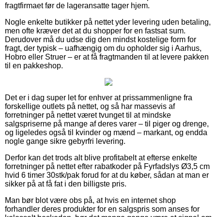
fragtfirmaet før de lageransatte tager hjem.
Nogle enkelte butikker på nettet yder levering uden betaling,
men ofte kræver det at du shopper for en fastsat sum.
Derudover må du udse dig den mindst kostelige form for
fragt, der typisk – uafhængig om du opholder sig i Aarhus,
Hobro eller Struer – er at få fragtmanden til at levere pakken
til en pakkeshop.
Det er i dag super let for enhver at prissammenligne fra
forskellige outlets på nettet, og så har massevis af
forretninger på nettet været tvunget til at mindske
salgspriserne på mange af deres varer – til piger og drenge,
og ligeledes også til kvinder og mænd – markant, og endda
nogle gange sikre gebyrfri levering.
Derfor kan det trods alt blive profitabelt at efterse enkelte
forretninger på nettet efter rabatkoder på Fyrfadslys Ø3,5 cm
hvid 6 timer 30stk/pak forud for at du køber, sådan at man er
sikker på at få fat i den billigste pris.
Man bør blot være obs på, at hvis en internet shop
forhandler deres produkter for en salgspris som anses for