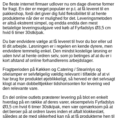
De fleste internet firmaer udlover nu om dage diverse former
for fragt. En der er meget populær er p.t. at få leveret til en
pakkeshop, fordi det giver dig fuld fleksibilitet til at hente
produkterne når der er mulighed for det. Leveringsmetoden
er altså ekstremt simpel, og endda endda den mest
betalelige leveringsudgave ved køb af Fyrfadslys Ø3,5 cm
hvid 6 timer 30stk/pak.
Du bør endvidere vælge at få leveret til hvor du bor eller ud
til dit arbejde. Løsningen er i regelen en kende dyrere, men
endvidere temmelig enkel. Den mindst kostelige løsning er
uden tvivl at hente ordren selv, som jo betinges af at du er i
kort afstand af online forhandlerens arbejdslager.
Fragtperioden på Køkken og Catering / Stearinlys og
olielamper er selvfølgelig vældig relevant i tilfælde af at vi
har brug for produktet øjeblikkeligt, så herved er det selvsagt
klogt at man dobbelttjekker tidshorisonten for levering ved
den relevante vare.
En del online outlets præsterer levering på blot en enkelt
hverdag på en række af deres varer, eksempelvis Fyrfadslys
Ø3,5 cm hvid 6 timer 30stk/pak, men vær opmærksom på at
det beroer på at ordren laves inden et aftalt klokkeslæt,
således at de med sikkerhed kan nå at få produkterne hen til