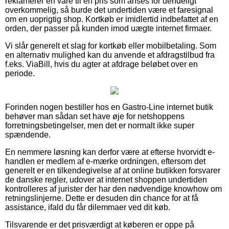
reklamerer en vare til en pris som anses for uendeligt
overkommelig, så burde det undertiden være et faresignal
om en uoprigtig shop. Kortkøb er imidlertid indbefattet af en
orden, der passer på kunden imod uægte internet firmaer.
Vi slår generelt et slag for kortkøb eller mobilbetaling. Som
en alternativ mulighed kan du anvende et afdragstilbud fra
f.eks. ViaBill, hvis du agter at afdrage beløbet over en
periode.
Forinden nogen bestiller hos en Gastro-Line internet butik
behøver man sådan set have øje for netshoppens
forretningsbetingelser, men det er normalt ikke super
spændende.
En nemmere løsning kan derfor være at efterse hvorvidt e-
handlen er medlem af e-mærke ordningen, eftersom det
generelt er en tilkendegivelse af at online butikken forsvarer
de danske regler, udover at internet shoppen undertiden
kontrolleres af jurister der har den nødvendige knowhow om
retningslinjerne. Dette er desuden din chance for at få
assistance, ifald du får dilemmaer ved dit køb.
Tilsvarende er det prisværdigt at køberen er oppe på