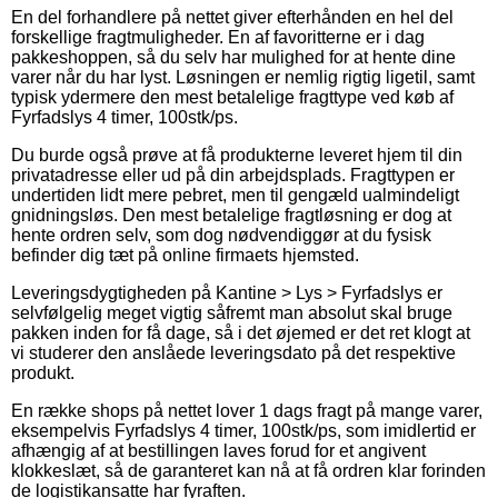
En del forhandlere på nettet giver efterhånden en hel del
forskellige fragtmuligheder. En af favoritterne er i dag
pakkeshoppen, så du selv har mulighed for at hente dine
varer når du har lyst. Løsningen er nemlig rigtig ligetil, samt
typisk ydermere den mest betalelige fragttype ved køb af
Fyrfadslys 4 timer, 100stk/ps.
Du burde også prøve at få produkterne leveret hjem til din
privatadresse eller ud på din arbejdsplads. Fragttypen er
undertiden lidt mere pebret, men til gengæld ualmindeligt
gnidningsløs. Den mest betalelige fragtløsning er dog at
hente ordren selv, som dog nødvendiggør at du fysisk
befinder dig tæt på online firmaets hjemsted.
Leveringsdygtigheden på Kantine > Lys > Fyrfadslys er
selvfølgelig meget vigtig såfremt man absolut skal bruge
pakken inden for få dage, så i det øjemed er det ret klogt at
vi studerer den anslåede leveringsdato på det respektive
produkt.
En række shops på nettet lover 1 dags fragt på mange varer,
eksempelvis Fyrfadslys 4 timer, 100stk/ps, som imidlertid er
afhængig af at bestillingen laves forud for et angivent
klokkeslæt, så de garanteret kan nå at få ordren klar forinden
de logistikansatte har fyraften.