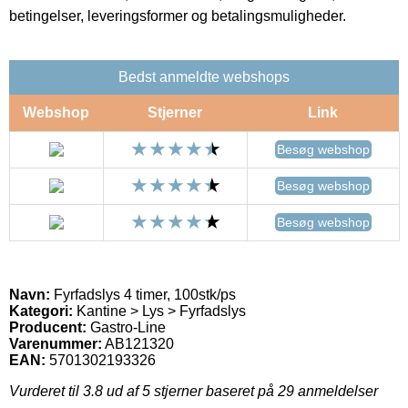
betingelser, leveringsformer og betalingsmuligheder.
Bedst anmeldte webshops
Webshop
Stjerner
Link
Besøg webshop
Besøg webshop
Besøg webshop
Navn:
Fyrfadslys 4 timer, 100stk/ps
Kategori:
Kantine > Lys > Fyrfadslys
Producent:
Gastro-Line
Varenummer:
AB121320
EAN:
5701302193326
Vurderet til
3.8
ud af 5 stjerner baseret på
29
anmeldelser