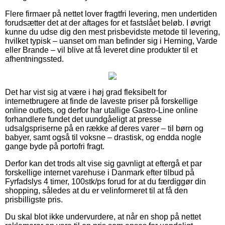
Flere firmaer på nettet lover fragtfri levering, men undertiden
forudsætter det at der aftages for et fastslået beløb. I øvrigt
kunne du udse dig den mest prisbevidste metode til levering,
hvilket typisk – uanset om man befinder sig i Herning, Varde
eller Brande – vil blive at få leveret dine produkter til et
afhentningssted.
Det har vist sig at være i høj grad fleksibelt for
internetbrugere at finde de laveste priser på forskellige
online outlets, og derfor har utallige Gastro-Line online
forhandlere fundet det uundgåeligt at presse
udsalgspriserne på en række af deres varer – til børn og
babyer, samt også til voksne – drastisk, og endda nogle
gange byde på portofri fragt.
Derfor kan det trods alt vise sig gavnligt at eftergå et par
forskellige internet varehuse i Danmark efter tilbud på
Fyrfadslys 4 timer, 100stk/ps forud for at du færdiggør din
shopping, således at du er velinformeret til at få den
prisbilligste pris.
Du skal blot ikke undervurdere, at når en shop på nettet