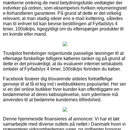
mærkerne omkring de mest betydningsfulde vedtægter der
indvirker på ordren, som eksempelvis hvilken returneringsret
e-forhandleren garanterer. På grund af dette er det virkelig
relevant, at man stadig sikrer ens e-mail kvittering, således
man til enhver tid kan bevise bestillingen af Fyrfadslys 4
timer, 100stk/ps, ligegyldigt om du efterspørger produkter til
en kvinde eller mand.
Trustpilot frembringer nogenlunde passelige løsninger til at
eftersøge forskellige tidligere køberes tanker og på grund af
dette er det prisværdigt, at du evaluerer internet selskabets
omtaler af Fyrfadslys 4 timer, 100stk/ps forinden du køber.
Facebook forærer dig tilsvarende aldeles fortræffelige
genveje til at få et kig ind i webbutikkens popularitet. Her ser
vi en del online butikker hvor kunder kan offentliggøre en
bedømmelse af deres købsoplevelse, som ydermere må
anvendes til at bedømme kundernes tilfredshed.
Denne hjemmeside finansieres af annoncer. Vi har et tæt
samarbejde med diverse outlets på nettet i Danmark hvori vi
præsenterer virksomhedernes varer, og indhenter honorar