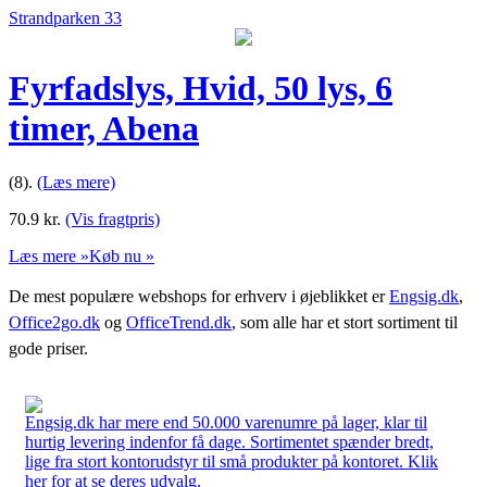
Strandparken 33
Fyrfadslys, Hvid, 50 lys, 6
timer, Abena
(8).
(Læs mere)
70.9
kr.
(Vis fragtpris)
Læs mere »
Køb nu »
De mest populære webshops for erhverv i øjeblikket er
Engsig.dk
,
Office2go.dk
og
OfficeTrend.dk
, som alle har et stort sortiment til
gode priser.
Engsig.dk har mere end 50.000 varenumre på lager, klar til
hurtig levering indenfor få dage. Sortimentet spænder bredt,
lige fra stort kontorudstyr til små produkter på kontoret. Klik
her for at se deres udvalg.