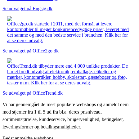
Se udvalget på Engsig.dk
Office2go.dk startede i 2011, med det formål at levere
kontormøbler til meget konkurrencedygtige priser, leveret med
det samme og med den bedste service i branchen. Klik her for
at se deres udvalg.
Se udvalget på Office2go.dk
OfficeTrend.dk tilbyder mere end 4.000 unikke produkter. De
har et bredt udvalg af elektronik, emballage, etiketter og
mærker, kontorartikler, hobby, skolestart, gæstebøger og foto,
tasker m.m. Klik her for at se deres udvalg.
Se udvalget på OfficeTrend.dk
Vi har gennemgået de mest populære webshops og anmeldt dem
med stjerner fra 1 til 5 ud fra bl.a. deres prisniveau,
sortimentstørrelse, kundeservice, brugervenlighed, betingelser,
leveringsformer og betalingsmuligheder.
Bedst anmeldte webshops