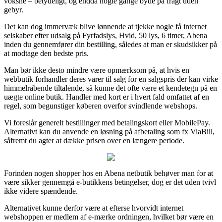
voksne – betydeligt, og endda nogle gange byde på fragt uden
gebyr.
Det kan dog immervæk blive lønnende at tjekke nogle få internet
selskaber efter udsalg på Fyrfadslys, Hvid, 50 lys, 6 timer, Abena
inden du gennemfører din bestilling, således at man er skudsikker på
at modtage den bedste pris.
Man bør ikke desto mindre være opmærksom på, at hvis en
webbutik forhandler deres varer til salg for en salgspris der kan virke
himmelråbende tiltalende, så kunne det ofte være et kendetegn på en
uægte online butik. Handler med kort er i hvert fald omfattet af en
regel, som begunstiger køberen overfor svindlende webshops.
Vi foreslår generelt bestillinger med betalingskort eller MobilePay.
Alternativt kan du anvende en løsning på afbetaling som fx ViaBill,
såfremt du agter at dække prisen over en længere periode.
Forinden nogen shopper hos en Abena netbutik behøver man for at
være sikker gennemgå e-butikkens betingelser, dog er det uden tvivl
ikke videre spændende.
Alternativet kunne derfor være at efterse hvorvidt internet
webshoppen er medlem af e-mærke ordningen, hvilket bør være en