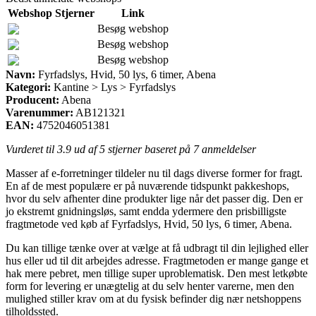
Webshop
Stjerner
Link
Besøg webshop
Besøg webshop
Besøg webshop
Navn:
Fyrfadslys, Hvid, 50 lys, 6 timer, Abena
Kategori:
Kantine > Lys > Fyrfadslys
Producent:
Abena
Varenummer:
AB121321
EAN:
4752046051381
Vurderet til
3.9
ud af 5 stjerner baseret på
7
anmeldelser
Masser af e-forretninger tildeler nu til dags diverse former for fragt.
En af de mest populære er på nuværende tidspunkt pakkeshops,
hvor du selv afhenter dine produkter lige når det passer dig. Den er
jo ekstremt gnidningsløs, samt endda ydermere den prisbilligste
fragtmetode ved køb af Fyrfadslys, Hvid, 50 lys, 6 timer, Abena.
Du kan tillige tænke over at vælge at få udbragt til din lejlighed eller
hus eller ud til dit arbejdes adresse. Fragtmetoden er mange gange et
hak mere pebret, men tillige super uproblematisk. Den mest letkøbte
form for levering er unægtelig at du selv henter varerne, men den
mulighed stiller krav om at du fysisk befinder dig nær netshoppens
tilholdssted.