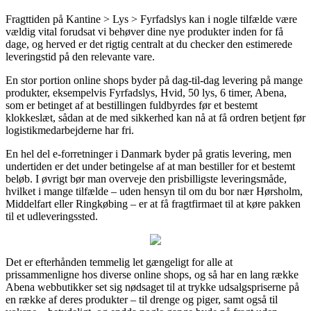
Fragttiden på Kantine > Lys > Fyrfadslys kan i nogle tilfælde være
vældig vital forudsat vi behøver dine nye produkter inden for få
dage, og herved er det rigtig centralt at du checker den estimerede
leveringstid på den relevante vare.
En stor portion online shops byder på dag-til-dag levering på mange
produkter, eksempelvis Fyrfadslys, Hvid, 50 lys, 6 timer, Abena,
som er betinget af at bestillingen fuldbyrdes før et bestemt
klokkeslæt, sådan at de med sikkerhed kan nå at få ordren betjent før
logistikmedarbejderne har fri.
En hel del e-forretninger i Danmark byder på gratis levering, men
undertiden er det under betingelse af at man bestiller for et bestemt
beløb. I øvrigt bør man overveje den prisbilligste leveringsmåde,
hvilket i mange tilfælde – uden hensyn til om du bor nær Hørsholm,
Middelfart eller Ringkøbing – er at få fragtfirmaet til at køre pakken
til et udleveringssted.
Det er efterhånden temmelig let gængeligt for alle at
prissammenligne hos diverse online shops, og så har en lang række
Abena webbutikker set sig nødsaget til at trykke udsalgspriserne på
en række af deres produkter – til drenge og piger, samt også til