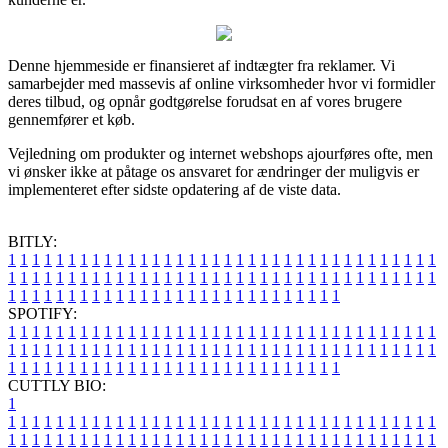
Denne hjemmeside er finansieret af indtægter fra reklamer. Vi
samarbejder med massevis af online virksomheder hvor vi formidler
deres tilbud, og opnår godtgørelse forudsat en af vores brugere
gennemfører et køb.
Vejledning om produkter og internet webshops ajourføres ofte, men
vi ønsker ikke at påtage os ansvaret for ændringer der muligvis er
implementeret efter sidste opdatering af de viste data.
BITLY:
1
1
1
1
1
1
1
1
1
1
1
1
1
1
1
1
1
1
1
1
1
1
1
1
1
1
1
1
1
1
1
1
1
1
1
1
1
1
1
1
1
1
1
1
1
1
1
1
1
1
1
1
1
1
1
1
1
1
1
1
1
1
1
1
1
1
1
1
1
1
1
1
1
1
1
1
1
1
1
1
1
1
1
1
1
1
1
1
1
1
1
1
1
1
1
1
1
1
1
1
SPOTIFY:
1
1
1
1
1
1
1
1
1
1
1
1
1
1
1
1
1
1
1
1
1
1
1
1
1
1
1
1
1
1
1
1
1
1
1
1
1
1
1
1
1
1
1
1
1
1
1
1
1
1
1
1
1
1
1
1
1
1
1
1
1
1
1
1
1
1
1
1
1
1
1
1
1
1
1
1
1
1
1
1
1
1
1
1
1
1
1
1
1
1
1
1
1
1
1
1
1
1
1
1
CUTTLY BIO:
1
1
1
1
1
1
1
1
1
1
1
1
1
1
1
1
1
1
1
1
1
1
1
1
1
1
1
1
1
1
1
1
1
1
1
1
1
1
1
1
1
1
1
1
1
1
1
1
1
1
1
1
1
1
1
1
1
1
1
1
1
1
1
1
1
1
1
1
1
1
1
1
1