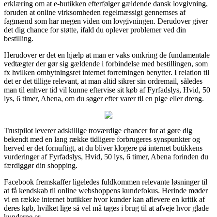
erklæring om at e-butikken efterfølger gældende dansk lovgivning,
foruden at online virksomheden regelmæssigt gennemses af
fagmænd som har megen viden om lovgivningen. Derudover giver
det dig chance for støtte, ifald du oplever problemer ved din
bestilling.
Herudover er det en hjælp at man er vaks omkring de fundamentale
vedtægter der gør sig gældende i forbindelse med bestillingen, som
fx hvilken ombytningsret internet forretningen benytter. I relation til
det er det tillige relevant, at man altid sikrer sin ordremail, således
man til enhver tid vil kunne eftervise sit køb af Fyrfadslys, Hvid, 50
lys, 6 timer, Abena, om du søger efter varer til en pige eller dreng.
Trustpilot leverer adskillige troværdige chancer for at gøre dig
bekendt med en lang række tidligere forbrugeres synspunkter og
herved er det fornuftigt, at du bliver klogere på internet butikkens
vurderinger af Fyrfadslys, Hvid, 50 lys, 6 timer, Abena forinden du
færdiggør din shopping.
Facebook fremskaffer ligeledes fuldkommen relevante løsninger til
at få kendskab til online webshoppens kundefokus. Herinde møder
vi en række internet butikker hvor kunder kan aflevere en kritik af
deres køb, hvilket lige så vel må tages i brug til at afveje hvor glade
kunderne er.