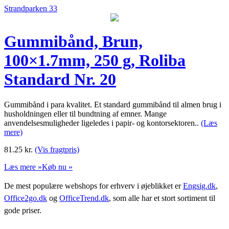
Strandparken 33
Gummibånd, Brun,
100×1.7mm, 250 g, Roliba
Standard Nr. 20
Gummibånd i para kvalitet. Et standard gummibånd til almen brug i
husholdningen eller til bundtning af emner. Mange
anvendelsesmuligheder ligeledes i papir- og kontorsektoren..
(Læs
mere)
81.25
kr.
(Vis fragtpris)
Læs mere »
Køb nu »
De mest populære webshops for erhverv i øjeblikket er
Engsig.dk
,
Office2go.dk
og
OfficeTrend.dk
, som alle har et stort sortiment til
gode priser.