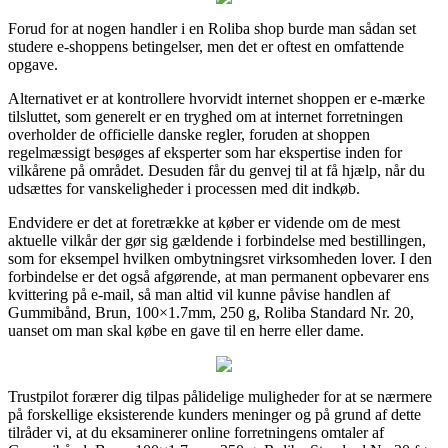
Forud for at nogen handler i en Roliba shop burde man sådan set
studere e-shoppens betingelser, men det er oftest en omfattende
opgave.
Alternativet er at kontrollere hvorvidt internet shoppen er e-mærke
tilsluttet, som generelt er en tryghed om at internet forretningen
overholder de officielle danske regler, foruden at shoppen
regelmæssigt besøges af eksperter som har ekspertise inden for
vilkårene på området. Desuden får du genvej til at få hjælp, når du
udsættes for vanskeligheder i processen med dit indkøb.
Endvidere er det at foretrække at køber er vidende om de mest
aktuelle vilkår der gør sig gældende i forbindelse med bestillingen,
som for eksempel hvilken ombytningsret virksomheden lover. I den
forbindelse er det også afgørende, at man permanent opbevarer ens
kvittering på e-mail, så man altid vil kunne påvise handlen af
Gummibånd, Brun, 100×1.7mm, 250 g, Roliba Standard Nr. 20,
uanset om man skal købe en gave til en herre eller dame.
Trustpilot forærer dig tilpas pålidelige muligheder for at se nærmere
på forskellige eksisterende kunders meninger og på grund af dette
tilråder vi, at du eksaminerer online forretningens omtaler af