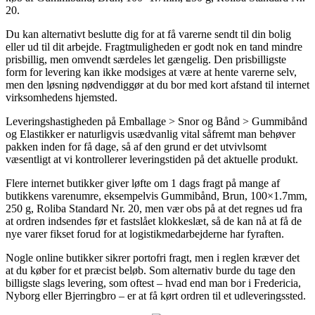
20.
Du kan alternativt beslutte dig for at få varerne sendt til din bolig
eller ud til dit arbejde. Fragtmuligheden er godt nok en tand mindre
prisbillig, men omvendt særdeles let gængelig. Den prisbilligste
form for levering kan ikke modsiges at være at hente varerne selv,
men den løsning nødvendiggør at du bor med kort afstand til internet
virksomhedens hjemsted.
Leveringshastigheden på Emballage > Snor og Bånd > Gummibånd
og Elastikker er naturligvis usædvanlig vital såfremt man behøver
pakken inden for få dage, så af den grund er det utvivlsomt
væsentligt at vi kontrollerer leveringstiden på det aktuelle produkt.
Flere internet butikker giver løfte om 1 dags fragt på mange af
butikkens varenumre, eksempelvis Gummibånd, Brun, 100×1.7mm,
250 g, Roliba Standard Nr. 20, men vær obs på at det regnes ud fra
at ordren indsendes før et fastslået klokkeslæt, så de kan nå at få de
nye varer fikset forud for at logistikmedarbejderne har fyraften.
Nogle online butikker sikrer portofri fragt, men i reglen kræver det
at du køber for et præcist beløb. Som alternativ burde du tage den
billigste slags levering, som oftest – hvad end man bor i Fredericia,
Nyborg eller Bjerringbro – er at få kørt ordren til et udleveringssted.