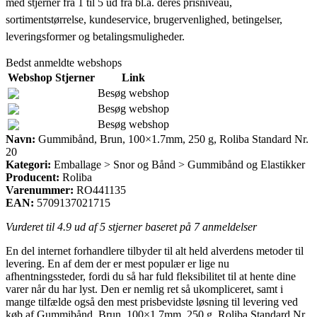
med stjerner fra 1 til 5 ud fra bl.a. deres prisniveau,
sortimentstørrelse, kundeservice, brugervenlighed, betingelser,
leveringsformer og betalingsmuligheder.
Bedst anmeldte webshops
Webshop
Stjerner
Link
Besøg webshop
Besøg webshop
Besøg webshop
Navn:
Gummibånd, Brun, 100×1.7mm, 250 g, Roliba Standard Nr.
20
Kategori:
Emballage > Snor og Bånd > Gummibånd og Elastikker
Producent:
Roliba
Varenummer:
RO441135
EAN:
5709137021715
Vurderet til
4.9
ud af 5 stjerner baseret på
7
anmeldelser
En del internet forhandlere tilbyder til alt held alverdens metoder til
levering. En af dem der er mest populær er lige nu
afhentningssteder, fordi du så har fuld fleksibilitet til at hente dine
varer når du har lyst. Den er nemlig ret så ukompliceret, samt i
mange tilfælde også den mest prisbevidste løsning til levering ved
køb af Gummibånd, Brun, 100×1.7mm, 250 g, Roliba Standard Nr.