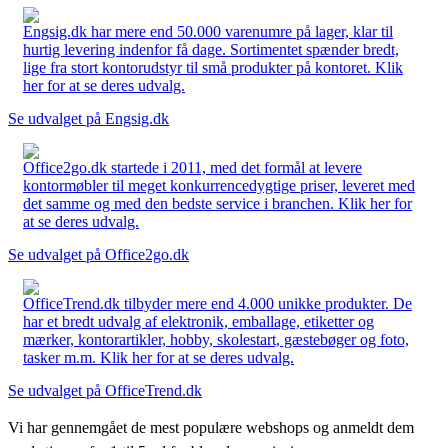
Engsig.dk har mere end 50.000 varenumre på lager, klar til
hurtig levering indenfor få dage. Sortimentet spænder bredt,
lige fra stort kontorudstyr til små produkter på kontoret. Klik
her for at se deres udvalg.
Se udvalget på Engsig.dk
Office2go.dk startede i 2011, med det formål at levere
kontormøbler til meget konkurrencedygtige priser, leveret med
det samme og med den bedste service i branchen. Klik her for
at se deres udvalg.
Se udvalget på Office2go.dk
OfficeTrend.dk tilbyder mere end 4.000 unikke produkter. De
har et bredt udvalg af elektronik, emballage, etiketter og
mærker, kontorartikler, hobby, skolestart, gæstebøger og foto,
tasker m.m. Klik her for at se deres udvalg.
Se udvalget på OfficeTrend.dk
Vi har gennemgået de mest populære webshops og anmeldt dem