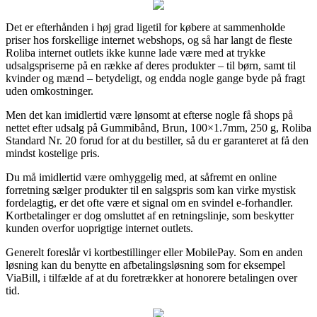
Det er efterhånden i høj grad ligetil for købere at sammenholde
priser hos forskellige internet webshops, og så har langt de fleste
Roliba internet outlets ikke kunne lade være med at trykke
udsalgspriserne på en række af deres produkter – til børn, samt til
kvinder og mænd – betydeligt, og endda nogle gange byde på fragt
uden omkostninger.
Men det kan imidlertid være lønsomt at efterse nogle få shops på
nettet efter udsalg på Gummibånd, Brun, 100×1.7mm, 250 g, Roliba
Standard Nr. 20 forud for at du bestiller, så du er garanteret at få den
mindst kostelige pris.
Du må imidlertid være omhyggelig med, at såfremt en online
forretning sælger produkter til en salgspris som kan virke mystisk
fordelagtig, er det ofte være et signal om en svindel e-forhandler.
Kortbetalinger er dog omsluttet af en retningslinje, som beskytter
kunden overfor uoprigtige internet outlets.
Generelt foreslår vi kortbestillinger eller MobilePay. Som en anden
løsning kan du benytte en afbetalingsløsning som for eksempel
ViaBill, i tilfælde af at du foretrækker at honorere betalingen over
tid.