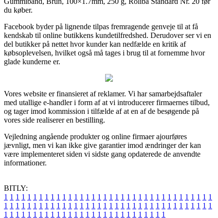
Gummibånd, Brun, 100×1.7mm, 250 g, Roliba Standard Nr. 20 før
du køber.
Facebook byder på lignende tilpas fremragende genveje til at få
kendskab til online butikkens kundetilfredshed. Derudover ser vi en
del butikker på nettet hvor kunder kan nedfælde en kritik af
købsoplevelsen, hvilket også må tages i brug til at fornemme hvor
glade kunderne er.
Vores website er finansieret af reklamer. Vi har samarbejdsaftaler
med utallige e-handler i form af at vi introducerer firmaernes tilbud,
og tager imod kommission i tilfælde af at en af de besøgende på
vores side realiserer en bestilling.
Vejledning angående produkter og online firmaer ajourføres
jævnligt, men vi kan ikke give garantier imod ændringer der kan
være implementeret siden vi sidste gang opdaterede de anvendte
informationer.
BITLY:
1
1
1
1
1
1
1
1
1
1
1
1
1
1
1
1
1
1
1
1
1
1
1
1
1
1
1
1
1
1
1
1
1
1
1
1
1
1
1
1
1
1
1
1
1
1
1
1
1
1
1
1
1
1
1
1
1
1
1
1
1
1
1
1
1
1
1
1
1
1
1
1
1
1
1
1
1
1
1
1
1
1
1
1
1
1
1
1
1
1
1
1
1
1
1
1
1
1
1
1