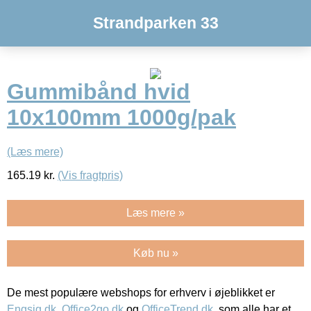
Strandparken 33
Gummibånd hvid
10x100mm 1000g/pak
(Læs mere)
165.19
kr.
(Vis fragtpris)
Læs mere »
Køb nu »
De mest populære webshops for erhverv i øjeblikket er
Engsig.dk
,
Office2go.dk
og
OfficeTrend.dk
, som alle har et