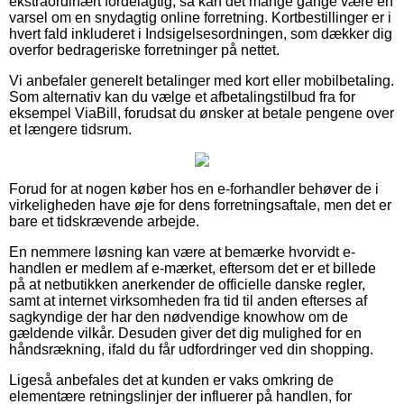
ekstraordinært fordelagtig, så kan det mange gange være en
varsel om en snydagtig online forretning. Kortbestillinger er i
hvert fald inkluderet i Indsigelsesordningen, som dækker dig
overfor bedrageriske forretninger på nettet.
Vi anbefaler generelt betalinger med kort eller mobilbetaling.
Som alternativ kan du vælge et afbetalingstilbud fra for
eksempel ViaBill, forudsat du ønsker at betale pengene over
et længere tidsrum.
Forud for at nogen køber hos en e-forhandler behøver de i
virkeligheden have øje for dens forretningsaftale, men det er
bare et tidskrævende arbejde.
En nemmere løsning kan være at bemærke hvorvidt e-
handlen er medlem af e-mærket, eftersom det er et billede
på at netbutikken anerkender de officielle danske regler,
samt at internet virksomheden fra tid til anden efterses af
sagkyndige der har den nødvendige knowhow om de
gældende vilkår. Desuden giver det dig mulighed for en
håndsrækning, ifald du får udfordringer ved din shopping.
Ligeså anbefales det at kunden er vaks omkring de
elementære retningslinjer der influerer på handlen, for