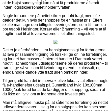
at de højst sandsynligt kan nå at få produkterne afsendt
inden logistikpersonalet holder fyraften.
Nogle forhandlere på nettet sikrer portofri fragt, men ofte
gælder det kun hvis der shoppes for en fastsat pris. Ellers
skulle man tage den billigste leveringsform, som tit – om du
bor tæt på Helsingør, Korsør eller Bramming – vil være at få
fragtfirmaet til at levere varerne til et afhentningssted.
Det er jo efterhånden ultra hensigtsmæssigt for forbrugerne
at lave prissammenligning på forskellige online forretninger,
og for det har masser af internet handler i Danmark været
nødt til at nedbringe udsalgspriserne på deres produkter – til
børn, lige så vel som til kvinder og mænd – kolossalt, og
endda nogle gange yde fragt uden omkostninger.
Til gengæld kan det immervæk blive lukrativt at efterse nogle
få e-handler efter udsalg på Gummibånd hvid 10x100mm
1000g/pak forud for at du færdiggør din shopping, sådan at
du ikke er i tvivl om at indhente den laveste pris.
Man må alligevel huske på, at såfremt en forretning på nettet
udlover deres varer til salg for en salgspris der kan ses som