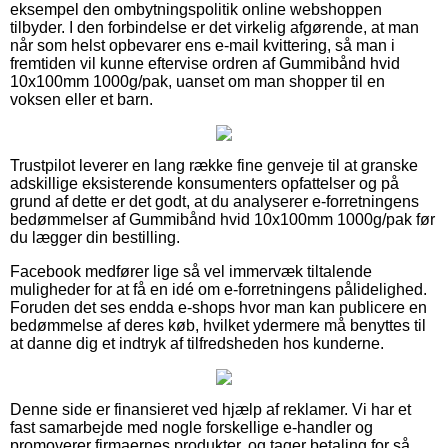
eksempel den ombytningspolitik online webshoppen
tilbyder. I den forbindelse er det virkelig afgørende, at man
når som helst opbevarer ens e-mail kvittering, så man i
fremtiden vil kunne eftervise ordren af Gummibånd hvid
10x100mm 1000g/pak, uanset om man shopper til en
voksen eller et barn.
Trustpilot leverer en lang række fine genveje til at granske
adskillige eksisterende konsumenters opfattelser og på
grund af dette er det godt, at du analyserer e-forretningens
bedømmelser af Gummibånd hvid 10x100mm 1000g/pak før
du lægger din bestilling.
Facebook medfører lige så vel immervæk tiltalende
muligheder for at få en idé om e-forretningens pålidelighed.
Foruden det ses endda e-shops hvor man kan publicere en
bedømmelse af deres køb, hvilket ydermere må benyttes til
at danne dig et indtryk af tilfredsheden hos kunderne.
Denne side er finansieret ved hjælp af reklamer. Vi har et
fast samarbejde med nogle forskellige e-handler og
promoverer firmaernes produkter, og tager betaling for så