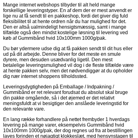
Mange internet webshops tilbyder til alt held mange
forskellige leveringstyper. En af dem der er mest anvendt er
lige nu at få sendt til en pakkeshop, fordi det giver dig fuld
fleksibilitet til at hente ordren når du har mulighed for det.
Den er altså ualmindeligt hensigtsmæssig, samt i mange
tilfælde også den mindst kostelige løsning til levering ved
køb af Gummibånd hvid 10x100mm 1000g/pak.
Du bør ydermere udse dig at få pakken sendt til dit hus eller
ud på dit arbejde. Denne bliver for det meste en smule
dyrere, men desuden usædvanlig ligetil. Den mest
betalelige leveringsmulighed vil dog i de fleste tilfælde være
at hente pakken selv, men det nødvendiggør at du opholder
dig nær internet shoppens tilholdssted.
Leveringsdygtigheden på Emballage / Indpakning /
Gummibånd er ret relevant forudsat du absolut skal bruge
din pakke omgående, så i det øjemed er det relativt
meningsfuldt at vi besigtiger den anslåede leveringstid for
den relevante vare.
En lang række forhandlere på nettet frembyder 1 hverdags
levering på mange varer, eksempelvis Gummibånd hvid
10x100mm 1000g/pak, der dog regnes ud fra at bestillingen
laves forinden et nøjagtigt klokkeslæt, med hensynstagen til