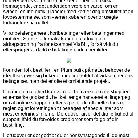
udlover deres varer til en pris der er helt fantastisk
fremragende, er det undertiden være en varsel om en
svindel online butik. Handler med kort er dog omsluttet af en
lovbestemmelse, som værner køberen overfor uægte
forhandlere på nettet.
Vi anbefaler generelt kortbetalinger eller betalinger med
mobilen. Som et alternativ kunne du udnytte en
afdragsordning fra for eksempel ViaBill, for så vidt du
efterspørger at dække betalingen ude i fremtiden.
Forinden folk bestiller i en Plum butik på nettet behøver de
ideelt set gøre sig bekendt med indholdet af virksomhedens
betingelser, men det er ofte et omfattende projekt.
En anden mulighed kan være at bemærke om netshoppen
er e-mærke godkendt, hvilket længe har været et fingerpeg
om at online shoppen retter sig efter de officielle danske
regler, og at forretningen tit besøges af specialister som
mestrer retningslinjerne. Derudover giver det dig lejlighed til
support, ifald du forvoldes problemer som følge af din
bestilling.
Herudover er det godt at du er hensynstagende til de mest