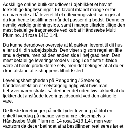
Adskillige online butikker udlover i øjeblikket et hav af
forskellige fragtløsninger. En favorit iblandt mange er for
nærværende at få leveret til et udleveringssted, som gør at
du kan hente bestillingen når det passer dig bedst. Denne er
nemlig vældig gnidningsløs, samt i mange tilfælde tillige den
mest betalelige fragtmetode ved køb af Håndsæbe Multi
Plum no. 14 rosa 1413 1,4l.
Du kunne derudover overveje at få pakken leveret til dit hus
eller ud til din arbejdsplads. Den viser sig som regel en lille
smule dyrere, men på den anden side i høj grad nem. Den
mest betalelige leveringsmodel vil dog i de fleste tilfælde
være at hente produkterne selv, men det betinges af at du er
i kort afstand af e-shoppens tilholdssted.
Leveringshastigheden på Rengøring / Sæber og
hånddesinfektion er selvfølgelig rigtig vital hvis man
behøver varen straks, så derfor er det uden tvivl aktuelt at du
tjekker det anslåede leveringstidspunkt ved den aktuelle
vare.
De fleste forretninger på nettet yder levering på blot en
enkelt hverdag på mange varenumre, eksempelvis
Håndsæbe Multi Plum no. 14 rosa 1413 1,4l, men vær
vagtsom da det er betinget af at bestillingen realiseres før et