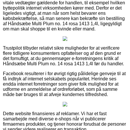
vitale vedtægter gældende for handlen, til eksempel hvilken
byttepolitik internet virksomheden kører med. Derfor er det
ligeledes vigtigt, at man når som helst bevarer ens
købsbekræftelse, så man senere kan bekræfte sin bestilling
af Håndsæbe Multi Plum no. 14 rosa 1413 1,4l, ligegyldigt
om man skal shoppe til en kvinde eller mand.
Trustpilot tilbyder relativt sikre muligheder for at verificere
flere tidligere konsumenters opfattelser og af den grund er
det fornuftigt, at du gennemsøger e-forretningens kritik af
Håndsæbe Multi Plum no. 14 rosa 1413 1,4l før du handler.
Facebook resulterer i for øvrigt rigtig pålidelige genveje til at
få indtryk af internet selskabets popularitet. Herinde ses
endda internet forretninger som giver folk mulighed for at
udforme en anmeldelse af ordreforløbet, som på samme
måde bør bruges til at afveje kundernes tilfredshed.
Dette website finansieres af reklamer. Vi har et fast
samarbejde med diverse e-shops når vi publicerer
firmaernes produkter, og tjener honorar forudsat de personer
vi sender videre realiserer en transaktion.