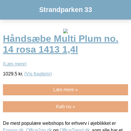
Strandparken 33
Håndsæbe Multi Plum no.
14 rosa 1413 1,4l
(Læs mere)
1029.5
kr.
(Vis fragtpris)
Læs mere »
Køb nu »
De mest populære webshops for erhverv i øjeblikket er
Engsig.dk
,
Office2go.dk
og
OfficeTrend.dk
, som alle har et