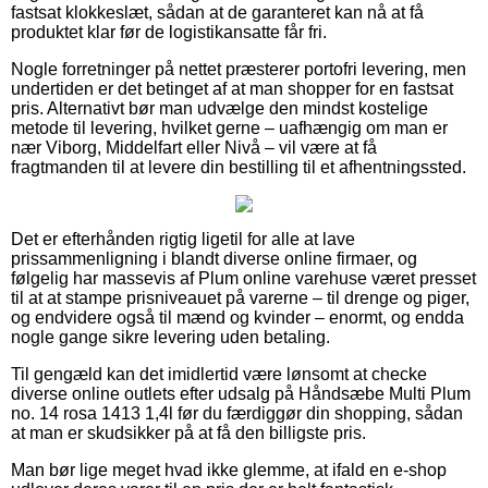
fastsat klokkeslæt, sådan at de garanteret kan nå at få
produktet klar før de logistikansatte får fri.
Nogle forretninger på nettet præsterer portofri levering, men
undertiden er det betinget af at man shopper for en fastsat
pris. Alternativt bør man udvælge den mindst kostelige
metode til levering, hvilket gerne – uafhængig om man er
nær Viborg, Middelfart eller Nivå – vil være at få
fragtmanden til at levere din bestilling til et afhentningssted.
Det er efterhånden rigtig ligetil for alle at lave
prissammenligning i blandt diverse online firmaer, og
følgelig har massevis af Plum online varehuse været presset
til at at stampe prisniveauet på varerne – til drenge og piger,
og endvidere også til mænd og kvinder – enormt, og endda
nogle gange sikre levering uden betaling.
Til gengæld kan det imidlertid være lønsomt at checke
diverse online outlets efter udsalg på Håndsæbe Multi Plum
no. 14 rosa 1413 1,4l før du færdiggør din shopping, sådan
at man er skudsikker på at få den billigste pris.
Man bør lige meget hvad ikke glemme, at ifald en e-shop