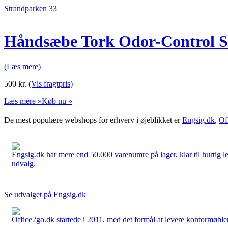
Strandparken 33
Håndsæbe Tork Odor-Control S
(Læs mere)
500
kr.
(Vis fragtpris)
Læs mere »
Køb nu »
De mest populære webshops for erhverv i øjeblikket er
Engsig.dk
,
Of
Engsig.dk har mere end 50.000 varenumre på lager, klar til hurtig lev
udvalg.
Se udvalget på Engsig.dk
Office2go.dk startede i 2011, med det formål at levere kontormøbler