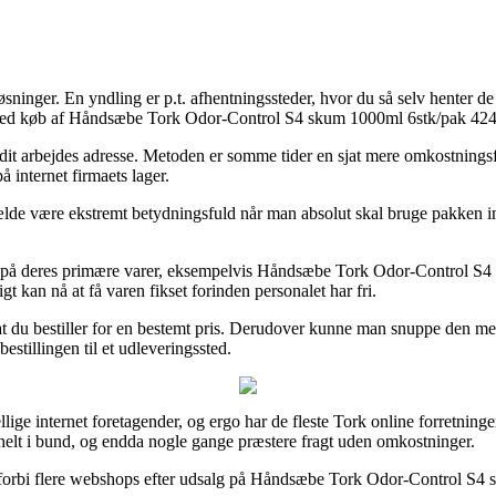
løsninger. En yndling er p.t. afhentningssteder, hvor du så selv henter d
ed ved køb af Håndsæbe Tork Odor-Control S4 skum 1000ml 6stk/pak 42
il dit arbejdes adresse. Metoden er somme tider en sjat mere omkostning
 internet firmaets lager.
de være ekstremt betydningsfuld når man absolut skal bruge pakken inden
 på deres primære varer, eksempelvis Håndsæbe Tork Odor-Control S4 
igt kan nå at få varen fikset forinden personalet har fri.
 at du bestiller for en bestemt pris. Derudover kunne man snuppe den me
estillingen til et udleveringssted.
ellige internet foretagender, og ergo har de fleste Tork online forretnin
 helt i bund, og endda nogle gange præstere fragt uden omkostninger.
e forbi flere webshops efter udsalg på Håndsæbe Tork Odor-Control S4 