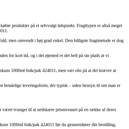
e købte produkter på et selvvalgt tidspunkt. Fragttypen er altså meget
4011.
sfuld, men omvendt i høj grad enkel. Den billigste fragtmetode er dog
 for kort tid, og i det øjemed er det helt på sin plads at vi
skum 1000ml 6stk/pak 424011, men vær obs på at det kræver at
st betalelige leveringsform, der typisk – uden hensyn til om man er
ger været tvunget til at nedskære prisniveauet på en række af deres
skum 1000ml 6stk/pak 424011 før du gennemfører din bestilling,