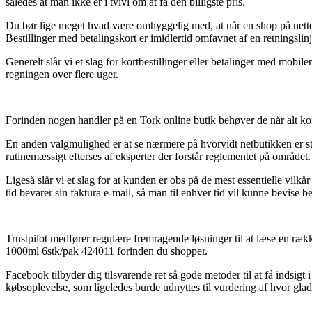
således at man ikke er i tvivl om at få den billigste pris.
Du bør lige meget hvad være omhyggelig med, at når en shop på nettet 
Bestillinger med betalingskort er imidlertid omfavnet af en retningslin
Generelt slår vi et slag for kortbestillinger eller betalinger med mobil
regningen over flere uger.
Forinden nogen handler på en Tork online butik behøver de når alt kom
En anden valgmulighed er at se nærmere på hvorvidt netbutikken er støtt
rutinemæssigt efterses af eksperter der forstår reglementet på område
Ligeså slår vi et slag for at kunden er obs på de mest essentielle vilk
tid bevarer sin faktura e-mail, så man til enhver tid vil kunne bevi
Trustpilot medfører regulære fremragende løsninger til at læse en ræ
1000ml 6stk/pak 424011 forinden du shopper.
Facebook tilbyder dig tilsvarende ret så gode metoder til at få indsig
købsoplevelse, som ligeledes burde udnyttes til vurdering af hvor gla