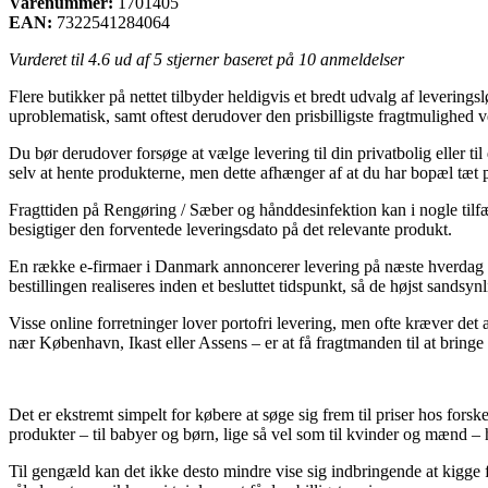
Varenummer:
1701405
EAN:
7322541284064
Vurderet til
4.6
ud af 5 stjerner baseret på
10
anmeldelser
Flere butikker på nettet tilbyder heldigvis et bredt udvalg af leverings
uproblematisk, samt oftest derudover den prisbilligste fragtmuligh
Du bør derudover forsøge at vælge levering til din privatbolig eller t
selv at hente produkterne, men dette afhænger af at du har bopæl tæt på
Fragttiden på Rengøring / Sæber og hånddesinfektion kan i nogle tilfæl
besigtiger den forventede leveringsdato på det relevante produkt.
En række e-firmaer i Danmark annoncerer levering på næste hverdag
bestillingen realiseres inden et besluttet tidspunkt, så de højst sandsynl
Visse online forretninger lover portofri levering, men ofte kræver det
nær København, Ikast eller Assens – er at få fragtmanden til at bringe b
Det er ekstremt simpelt for købere at søge sig frem til priser hos forsk
produkter – til babyer og børn, lige så vel som til kvinder og mænd –
Til gengæld kan det ikke desto mindre vise sig indbringende at kigg