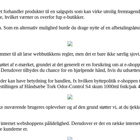
forhandler produkter til en salgspris som kan virke utrolig fremragende
je, hvilket værner os overfor fup e-butikker.
en. Som en alternativ mulighed burde du drage nytte af en afbetalingsløsni
mer til alt læse webbutikkens regler, men det er bare ikke særlig sjovt
et af e-mærket, grundet at det generelt er en forsikring om at e-shoppen
t. Derudover tilbydes du chance for en hjælpende hånd, hvis du udsættes
år der kan have betydning for handlen, fx hvilken byttepolitik e-shoppen 
se bestillingen af Håndsæbe Tork Odor-Control S4 skum 1000ml 6stk/pak 
kke nuværende brugeres oplevelser og af den grund støtter vi, at du t
t i internet webshoppens pålidelighed. Derudover er der en række internet
de kunderne er.