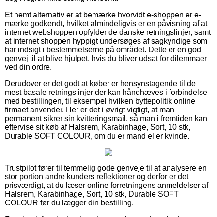
Et nemt alternativ er at bemærke hvorvidt e-shoppen er e-
mærke godkendt, hvilket almindeligvis er en påvisning af at
internet webshoppen opfylder de danske retningslinjer, samt
at internet shoppen hyppigt undersøges af sagkyndige som
har indsigt i bestemmelserne på området. Dette er en god
genvej til at blive hjulpet, hvis du bliver udsat for dilemmaer
ved din ordre.
Derudover er det godt at køber er hensynstagende til de
mest basale retningslinjer der kan håndhæves i forbindelse
med bestillingen, til eksempel hvilken byttepolitik online
firmaet anvender. Her er det i øvrigt vigtigt, at man
permanent sikrer sin kvitteringsmail, så man i fremtiden kan
eftervise sit køb af Halsrem, Karabinhage, Sort, 10 stk,
Durable SOFT COLOUR, om du er mand eller kvinde.
Trustpilot fører til temmelig gode genveje til at analysere en
stor portion andre kunders reflektioner og derfor er det
prisværdigt, at du læser online forretningens anmeldelser af
Halsrem, Karabinhage, Sort, 10 stk, Durable SOFT
COLOUR før du lægger din bestilling.