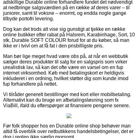
adskillige Durable online forhandlere fundet det nødvendigt
at nedbringe salgsværdien på en række af deres varer – til
juniorer, samt til voksne – enormt, og endda nogle gange
tilbyde portofri levering.
Dog kan det trods alt vise sig gunstigt at tjekke en række
online butikker efter rabat på Halsrem, Karabinhage, Sort, 10
stk, Durable SOFT COLOUR forud for at du køber, så man
ikke er i tvivl om at få fat i den prisbilligste pris.
Man bør lige meget hvad være obs på, at når en webbutik
sælger deres produkter til salg for en salgspris som virker
urealistisk lav, så kan det ofte være en varsel om en fup
internet virksomhed. Køb med betalingskort er heldigvis
inkluderet i en ordning, hvilket støtter dig som kunde imod
fup forhandlere på nettet.
Vi tilråder generelt bestillinger med kort eller mobilbetaling.
Alternativt kan du bruge en afbetalingsløsning som fx
ViaBill, ifald du efterspørger at finansiere pengene senere.
Før folk shopper hos en Durable online shop behøver man
altid få overblik over netbutikkens handelsbetingelser, det er
dog i reglen ikke særlig morsomt.