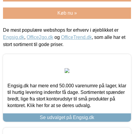
Køb nu »
De mest populære webshops for erhverv i øjeblikket er
Engsig.dk
,
Office2go.dk
og
OfficeTrend.dk
, som alle har et
stort sortiment til gode priser.
Engsig.dk har mere end 50.000 varenumre på lager, klar
til hurtig levering indenfor få dage. Sortimentet spænder
bredt, lige fra stort kontorudstyr til små produkter på
kontoret. Klik her for at se deres udvalg.
Se udvalget på Engsig.dk