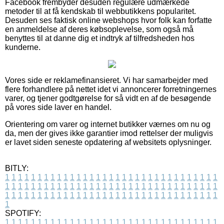
Facebook frembyder desuden regulære udmærkede
metoder til at få kendskab til webbutikkens popularitet.
Desuden ses faktisk online webshops hvor folk kan forfatte
en anmeldelse af deres købsoplevelse, som også må
benyttes til at danne dig et indtryk af tilfredsheden hos
kunderne.
Vores side er reklamefinansieret. Vi har samarbejder med
flere forhandlere på nettet idet vi annoncerer forretningernes
varer, og tjener godtgørelse for så vidt en af de besøgende
på vores side laver en handel.
Orientering om varer og internet butikker værnes om nu og
da, men der gives ikke garantier imod rettelser der muligvis
er lavet siden seneste opdatering af websitets oplysninger.
BITLY:
1
1
1
1
1
1
1
1
1
1
1
1
1
1
1
1
1
1
1
1
1
1
1
1
1
1
1
1
1
1
1
1
1
1
1
1
1
1
1
1
1
1
1
1
1
1
1
1
1
1
1
1
1
1
1
1
1
1
1
1
1
1
1
1
1
1
1
1
1
1
1
1
1
1
1
1
1
1
1
1
1
1
1
1
1
1
1
1
1
1
1
1
1
1
1
1
1
1
1
1
SPOTIFY:
1
1
1
1
1
1
1
1
1
1
1
1
1
1
1
1
1
1
1
1
1
1
1
1
1
1
1
1
1
1
1
1
1