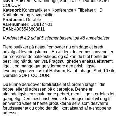
Navn:
Halsrem, Karabinhage, Sort, 10 stk, Durable SOFT
COLOUR
Kategori:
Kontorartikler > Konference > Tilbehør til ID
Kortholdere og Navneskilte
Producent:
Durable
Varenummer:
DU8127-01
EAN:
4005546808611
Vurderet til
4.2
ud af 5 stjerner baseret på
48
anmeldelser
Flere butikker på nettet frembyder nu om dage et bredt
udvalg af leveringsformer. En af dem der er mest anvendt er
for nærværende pakkeshops, og så kan du blot hente din
bestilling når du har lyst. Fragtmuligheden er altså ekstremt
ligetil, og mange gange ydermere den prisbilligste
leveringstype ved køb af Halsrem, Karabinhage, Sort, 10 stk,
Durable SOFT COLOUR.
Du kunne derudover foretrække at få ordren bragt til din
bopæl eller til adressen på dit arbejde. Denne er
almindeligvis en smule mere pebret, men tillige særdeles let
gængelig. Den mest prisbevidste leveringsmodel vil dog til
enhver tid være at hente produkterne selv, som desværre
forudsætter at du opholder dig i kort afstand af e-shoppens
adresse.