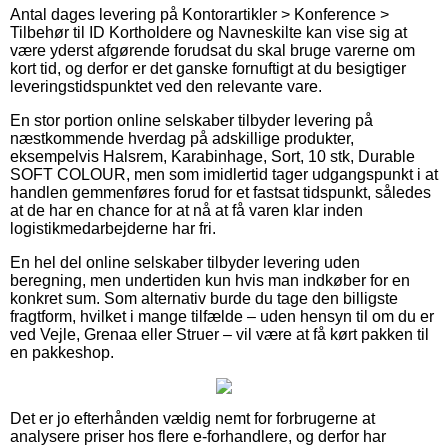
Antal dages levering på Kontorartikler > Konference >
Tilbehør til ID Kortholdere og Navneskilte kan vise sig at
være yderst afgørende forudsat du skal bruge varerne om
kort tid, og derfor er det ganske fornuftigt at du besigtiger
leveringstidspunktet ved den relevante vare.
En stor portion online selskaber tilbyder levering på
næstkommende hverdag på adskillige produkter,
eksempelvis Halsrem, Karabinhage, Sort, 10 stk, Durable
SOFT COLOUR, men som imidlertid tager udgangspunkt i at
handlen gemmenføres forud for et fastsat tidspunkt, således
at de har en chance for at nå at få varen klar inden
logistikmedarbejderne har fri.
En hel del online selskaber tilbyder levering uden
beregning, men undertiden kun hvis man indkøber for en
konkret sum. Som alternativ burde du tage den billigste
fragtform, hvilket i mange tilfælde – uden hensyn til om du er
ved Vejle, Grenaa eller Struer – vil være at få kørt pakken til
en pakkeshop.
Det er jo efterhånden vældig nemt for forbrugerne at
analysere priser hos flere e-forhandlere, og derfor har