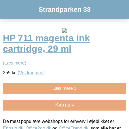
Strandparken 33
HP 711 magenta ink
cartridge, 29 ml
(Læs mere)
255
kr.
(Vis fragtpris)
Læs mere »
Køb nu »
De mest populære webshops for erhverv i øjeblikket er
Engsig.dk
,
Office2go.dk
og
OfficeTrend.dk
, som alle har et