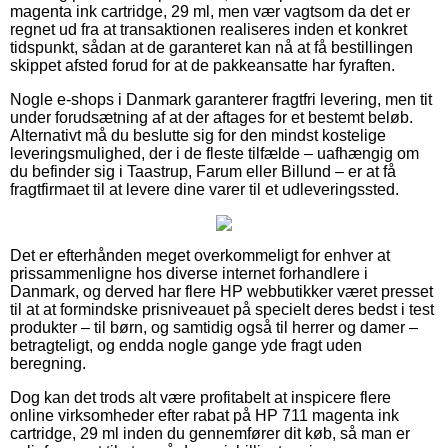
magenta ink cartridge, 29 ml, men vær vagtsom da det er
regnet ud fra at transaktionen realiseres inden et konkret
tidspunkt, sådan at de garanteret kan nå at få bestillingen
skippet afsted forud for at de pakkeansatte har fyraften.
Nogle e-shops i Danmark garanterer fragtfri levering, men tit
under forudsætning af at der aftages for et bestemt beløb.
Alternativt må du beslutte sig for den mindst kostelige
leveringsmulighed, der i de fleste tilfælde – uafhængig om
du befinder sig i Taastrup, Farum eller Billund – er at få
fragtfirmaet til at levere dine varer til et udleveringssted.
Det er efterhånden meget overkommeligt for enhver at
prissammenligne hos diverse internet forhandlere i
Danmark, og derved har flere HP webbutikker været presset
til at at formindske prisniveauet på specielt deres bedst i test
produkter – til børn, og samtidig også til herrer og damer –
betragteligt, og endda nogle gange yde fragt uden
beregning.
Dog kan det trods alt være profitabelt at inspicere flere
online virksomheder efter rabat på HP 711 magenta ink
cartridge, 29 ml inden du gennemfører dit køb, så man er