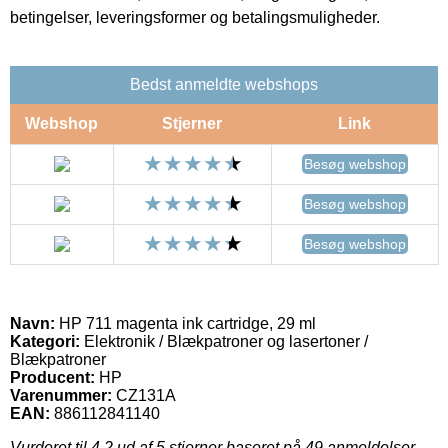
betingelser, leveringsformer og betalingsmuligheder.
Bedst anmeldte webshops
Webshop
Stjerner
Link
Besøg webshop
Besøg webshop
Besøg webshop
Navn:
HP 711 magenta ink cartridge, 29 ml
Kategori:
Elektronik / Blækpatroner og lasertoner /
Blækpatroner
Producent:
HP
Varenummer:
CZ131A
EAN:
886112841140
Vurderet til
4.2
ud af 5 stjerner baseret på
49
anmeldelser