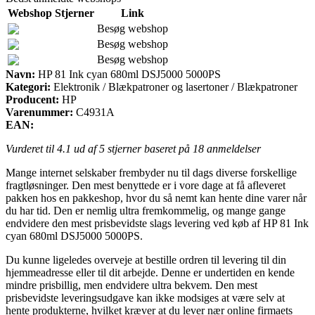
Webshop
Stjerner
Link
Besøg webshop
Besøg webshop
Besøg webshop
Navn:
HP 81 Ink cyan 680ml DSJ5000 5000PS
Kategori:
Elektronik / Blækpatroner og lasertoner / Blækpatroner
Producent:
HP
Varenummer:
C4931A
EAN:
Vurderet til
4.1
ud af 5 stjerner baseret på
18
anmeldelser
Mange internet selskaber frembyder nu til dags diverse forskellige
fragtløsninger. Den mest benyttede er i vore dage at få afleveret
pakken hos en pakkeshop, hvor du så nemt kan hente dine varer når
du har tid. Den er nemlig ultra fremkommelig, og mange gange
endvidere den mest prisbevidste slags levering ved køb af HP 81 Ink
cyan 680ml DSJ5000 5000PS.
Du kunne ligeledes overveje at bestille ordren til levering til din
hjemmeadresse eller til dit arbejde. Denne er undertiden en kende
mindre prisbillig, men endvidere ultra bekvem. Den mest
prisbevidste leveringsudgave kan ikke modsiges at være selv at
hente produkterne, hvilket kræver at du lever nær online firmaets