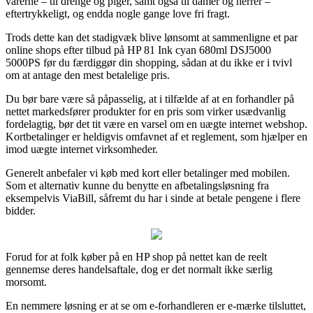
varerne – til drenge og piger, samt også til damer og herrer –
eftertrykkeligt, og endda nogle gange love fri fragt.
Trods dette kan det stadigvæk blive lønsomt at sammenligne et par
online shops efter tilbud på HP 81 Ink cyan 680ml DSJ5000
5000PS før du færdiggør din shopping, sådan at du ikke er i tvivl
om at antage den mest betalelige pris.
Du bør bare være så påpasselig, at i tilfælde af at en forhandler på
nettet markedsfører produkter for en pris som virker usædvanlig
fordelagtig, bør det tit være en varsel om en uægte internet webshop.
Kortbetalinger er heldigvis omfavnet af et reglement, som hjælper en
imod uægte internet virksomheder.
Generelt anbefaler vi køb med kort eller betalinger med mobilen.
Som et alternativ kunne du benytte en afbetalingsløsning fra
eksempelvis ViaBill, såfremt du har i sinde at betale pengene i flere
bidder.
Forud for at folk køber på en HP shop på nettet kan de reelt
gennemse deres handelsaftale, dog er det normalt ikke særlig
morsomt.
En nemmere løsning er at se om e-forhandleren er e-mærke tilsluttet,