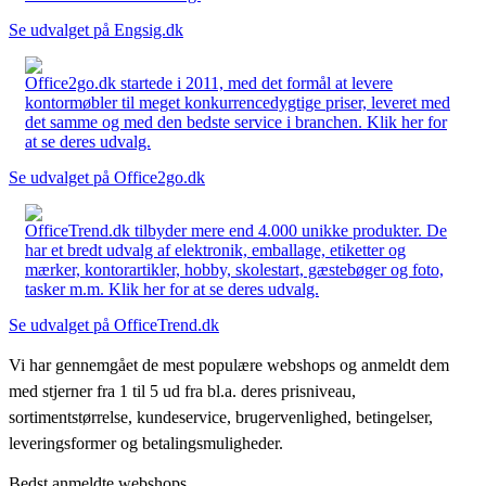
Se udvalget på Engsig.dk
Office2go.dk startede i 2011, med det formål at levere
kontormøbler til meget konkurrencedygtige priser, leveret med
det samme og med den bedste service i branchen. Klik her for
at se deres udvalg.
Se udvalget på Office2go.dk
OfficeTrend.dk tilbyder mere end 4.000 unikke produkter. De
har et bredt udvalg af elektronik, emballage, etiketter og
mærker, kontorartikler, hobby, skolestart, gæstebøger og foto,
tasker m.m. Klik her for at se deres udvalg.
Se udvalget på OfficeTrend.dk
Vi har gennemgået de mest populære webshops og anmeldt dem
med stjerner fra 1 til 5 ud fra bl.a. deres prisniveau,
sortimentstørrelse, kundeservice, brugervenlighed, betingelser,
leveringsformer og betalingsmuligheder.
Bedst anmeldte webshops