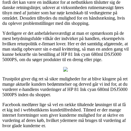
fordi det kan være en indikator for at netbutikken tilslutter sig de
danske retningslinjer, udover at virksomheden rutinemæssigt føres
tilsyn med af jurister som har nøje kendskab til vedtægterne på
området. Desuden tilbydes du mulighed for en håndsrækning, hvis
du oplever problemstillinger med din shopping.
Yderligere er det anbefalelsesværdigt at man er opmærksom på de
mest betydningsfulde vilkår der indvirker på handlen, eksempelvis
hvilken returpolitik e-firmaet lover. Her er det samtidig afgørende, at
man stadig opbevarer sin e-mail kvittering, så man en anden gang vil
kunne bekræfte sin bestilling af HP 81 Ink cyan 680ml DSJ5000
5000PS, om du søger produkter til en dreng eller pige.
Trustpilot giver dig ret så sikre muligheder for at blive klogere på ret
mange aktuelle kunders bedømmelser og derved går vi ind for, at du
vurderer e-handlens vurderinger af HP 81 Ink cyan 680ml DSJ5000
5000PS inden du shopper.
Facebook medfører lige så vel en række tiltalende løsninger til at få
et kig ind i webbutikkens kundetilfredshed. Tilmed er der mange
internet forretninger som giver kunderne mulighed for at skrive en
vurdering af deres køb, hvilket ydermere må bruges til vurdering af
hvor glade kunderne er.