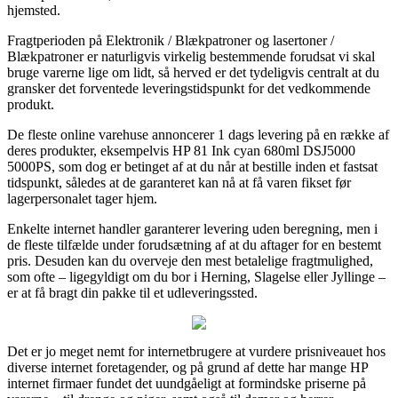
hjemsted.
Fragtperioden på Elektronik / Blækpatroner og lasertoner /
Blækpatroner er naturligvis virkelig bestemmende forudsat vi skal
bruge varerne lige om lidt, så herved er det tydeligvis centralt at du
gransker det forventede leveringstidspunkt for det vedkommende
produkt.
De fleste online varehuse annoncerer 1 dags levering på en række af
deres produkter, eksempelvis HP 81 Ink cyan 680ml DSJ5000
5000PS, som dog er betinget af at du når at bestille inden et fastsat
tidspunkt, således at de garanteret kan nå at få varen fikset før
lagerpersonalet tager hjem.
Enkelte internet handler garanterer levering uden beregning, men i
de fleste tilfælde under forudsætning af at du aftager for en bestemt
pris. Desuden kan du overveje den mest betalelige fragtmulighed,
som ofte – ligegyldigt om du bor i Herning, Slagelse eller Jyllinge –
er at få bragt din pakke til et udleveringssted.
Det er jo meget nemt for internetbrugere at vurdere prisniveauet hos
diverse internet foretagender, og på grund af dette har mange HP
internet firmaer fundet det uundgåeligt at formindske priserne på