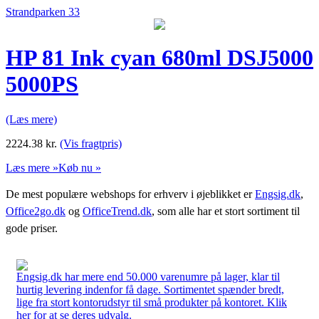
Strandparken 33
HP 81 Ink cyan 680ml DSJ5000
5000PS
(Læs mere)
2224.38
kr.
(Vis fragtpris)
Læs mere »
Køb nu »
De mest populære webshops for erhverv i øjeblikket er
Engsig.dk
,
Office2go.dk
og
OfficeTrend.dk
, som alle har et stort sortiment til
gode priser.
Engsig.dk har mere end 50.000 varenumre på lager, klar til
hurtig levering indenfor få dage. Sortimentet spænder bredt,
lige fra stort kontorudstyr til små produkter på kontoret. Klik
her for at se deres udvalg.