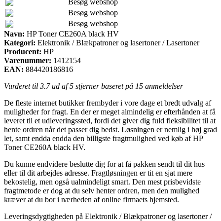
Besøg webshop
Besøg webshop
Besøg webshop
Navn:
HP Toner CE260A black HV
Kategori:
Elektronik / Blækpatroner og lasertoner / Lasertoner
Producent:
HP
Varenummer:
1412154
EAN:
884420186816
Vurderet til
3.7
ud af 5 stjerner baseret på
15
anmeldelser
De fleste internet butikker frembyder i vore dage et bredt udvalg af
muligheder for fragt. En der er meget almindelig er efterhånden at få
leveret til et udleveringssted, fordi det giver dig fuld fleksibilitet til at
hente ordren når det passer dig bedst. Løsningen er nemlig i høj grad
let, samt endda endda den billigste fragtmulighed ved køb af HP
Toner CE260A black HV.
Du kunne endvidere beslutte dig for at få pakken sendt til dit hus
eller til dit arbejdes adresse. Fragtløsningen er tit en sjat mere
bekostelig, men også ualmindeligt smart. Den mest prisbevidste
fragtmetode er dog at du selv henter ordren, men den mulighed
kræver at du bor i nærheden af online firmaets hjemsted.
Leveringsdygtigheden på Elektronik / Blækpatroner og lasertoner /