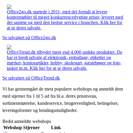
Office2go.dk startede i 2011, med det formål at levere
kontormøbler til meget konkurrencedygtige priser, leveret med
det samme og med den bedste service i branchen. Klik her for
at se deres udvalg.
Se udvalget på Office2go.dk
OfficeTrend.dk tilbyder mere end 4.000 unikke produkter. De
har et bredt udvalg af elektronik, emballage, etiketter og
mærker, kontorartikler, hobby, skolestart, gæstebøger og foto,
tasker m.m. Klik her for at se deres udvalg.
Se udvalget på OfficeTrend.dk
Vi har gennemgået de mest populære webshops og anmeldt dem
med stjerner fra 1 til 5 ud fra bl.a. deres prisniveau,
sortimentstørrelse, kundeservice, brugervenlighed, betingelser,
leveringsformer og betalingsmuligheder.
Bedst anmeldte webshops
Webshop
Stjerner
Link