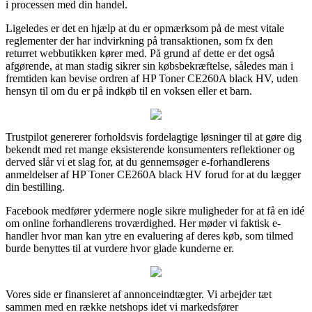
i processen med din handel.
Ligeledes er det en hjælp at du er opmærksom på de mest vitale
reglementer der har indvirkning på transaktionen, som fx den
returret webbutikken kører med. På grund af dette er det også
afgørende, at man stadig sikrer sin købsbekræftelse, således man i
fremtiden kan bevise ordren af HP Toner CE260A black HV, uden
hensyn til om du er på indkøb til en voksen eller et barn.
Trustpilot genererer forholdsvis fordelagtige løsninger til at gøre dig
bekendt med ret mange eksisterende konsumenters reflektioner og
derved slår vi et slag for, at du gennemsøger e-forhandlerens
anmeldelser af HP Toner CE260A black HV forud for at du lægger
din bestilling.
Facebook medfører ydermere nogle sikre muligheder for at få en idé
om online forhandlerens troværdighed. Her møder vi faktisk e-
handler hvor man kan ytre en evaluering af deres køb, som tilmed
burde benyttes til at vurdere hvor glade kunderne er.
Vores side er finansieret af annonceindtægter. Vi arbejder tæt
sammen med en række netshops idet vi markedsfører