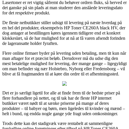
Lasertoner er ret vigtig såfremt du behøver ordren fluks, så herved er
det ganske på sin plads at man studerer den anslåede leveringsdato
for det respektive produkt.
De fleste netbutikker stiller udsigt til levering på næste hverdag på
en hel del produkter, eksempelvis HP Toner CE260A black HV, der
dog antager at bestillingen køres igennem tidligere end et konkret
klokkeslæt, så de har mulighed for at nå at få varen afsendt forinden
de lageransatte holder fyraften.
Flere online firmaer byder på levering uden betaling, men tit kun når
man aftager for et præcist beløb. Derudover må du udse dig den
mest betalelige mulighed for levering, der mange gange – ligegyldigt
om man befinder sig nær Holstebro, Nyborg eller Fredensborg – vil
blive at få fragtmanden til at køre din ordre til et afhentningssted.
Det er jo særligt ligetil for alle at finde frem til de bedste priser på
flere forhandlere på nettet, og til tak har de fleste HP internet
butikker været nødt til at sænke priserne på mange af deres
produkter – til babyer og børn, men ligeledes til kvinder og mænd –
helt i bund, og endda nogle gange yde fragt uden omkostninger.
Trods dette kan det stadigvæk være rentabelt at sammenligne
forskellige online forretninger efter tilbud på HP Toner CE260A