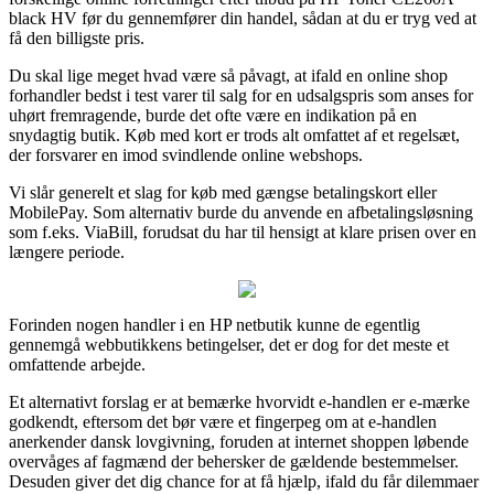
black HV før du gennemfører din handel, sådan at du er tryg ved at
få den billigste pris.
Du skal lige meget hvad være så påvagt, at ifald en online shop
forhandler bedst i test varer til salg for en udsalgspris som anses for
uhørt fremragende, burde det ofte være en indikation på en
snydagtig butik. Køb med kort er trods alt omfattet af et regelsæt,
der forsvarer en imod svindlende online webshops.
Vi slår generelt et slag for køb med gængse betalingskort eller
MobilePay. Som alternativ burde du anvende en afbetalingsløsning
som f.eks. ViaBill, forudsat du har til hensigt at klare prisen over en
længere periode.
Forinden nogen handler i en HP netbutik kunne de egentlig
gennemgå webbutikkens betingelser, det er dog for det meste et
omfattende arbejde.
Et alternativt forslag er at bemærke hvorvidt e-handlen er e-mærke
godkendt, eftersom det bør være et fingerpeg om at e-handlen
anerkender dansk lovgivning, foruden at internet shoppen løbende
overvåges af fagmænd der behersker de gældende bestemmelser.
Desuden giver det dig chance for at få hjælp, ifald du får dilemmaer