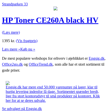
Strandparken 33
HP Toner CE260A black HV
(Læs mere)
1395
kr.
(Vis fragtpris)
Læs mere »
Køb nu »
De mest populære webshops for erhverv i øjeblikket er
Engsig.dk
,
Office2go.dk
og
OfficeTrend.dk
, som alle har et stort sortiment til
gode priser.
Engsig.dk har mere end 50.000 varenumre på lager, klar til
hurtig levering indenfor få dage. Sortimentet spænder bredt,
lige fra stort kontorudstyr til små produkter på kontoret. Klik
her for at se deres udvalg.
Se udvalget på Engsig.dk