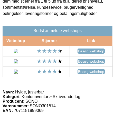
dem med stjerner fra 1 til 5 ud fra bl.a. deres prisniveau,
sortimentstørrelse, kundeservice, brugervenlighed,
betingelser, leveringsformer og betalingsmuligheder.
Bedst anmeldte webshops
Webshop
Stjerner
Link
Besøg webshop
Besøg webshop
Besøg webshop
Navn:
Hylde, justerbar
Kategori:
Kontorinventar > Skriveunderlag
Producent:
SONO
Varenummer:
SONO301514
EAN:
7071181899069