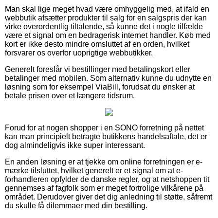
Man skal lige meget hvad være omhyggelig med, at ifald en
webbutik afsætter produkter til salg for en salgspris der kan
virke overordentlig tiltalende, så kunne det i nogle tilfælde
være et signal om en bedragerisk internet handler. Køb med
kort er ikke desto mindre omsluttet af en orden, hvilket
forsvarer os overfor uoprigtige webbutikker.
Generelt foreslår vi bestillinger med betalingskort eller
betalinger med mobilen. Som alternativ kunne du udnytte en
løsning som for eksempel ViaBill, forudsat du ønsker at
betale prisen over et længere tidsrum.
Forud for at nogen shopper i en SONO forretning på nettet
kan man principielt betragte butikkens handelsaftale, det er
dog almindeligvis ikke super interessant.
En anden løsning er at tjekke om online forretningen er e-
mærke tilsluttet, hvilket generelt er et signal om at e-
forhandleren opfylder de danske regler, og at netshoppen tit
gennemses af fagfolk som er meget fortrolige vilkårene på
området. Derudover giver det dig anledning til støtte, såfremt
du skulle få dilemmaer med din bestilling.