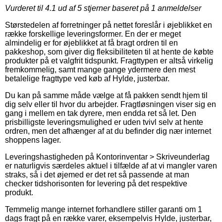
Vurderet til
4.1
ud af 5 stjerner baseret på
1
anmeldelser
Størstedelen af forretninger på nettet foreslår i øjeblikket en
række forskellige leveringsformer. En der er meget
almindelig er for øjeblikket at få bragt ordren til en
pakkeshop, som giver dig fleksibiliteten til at hente de købte
produkter på et valgfrit tidspunkt. Fragttypen er altså virkelig
fremkommelig, samt mange gange ydermere den mest
betalelige fragttype ved køb af Hylde, justerbar.
Du kan på samme måde vælge at få pakken sendt hjem til
dig selv eller til hvor du arbejder. Fragtløsningen viser sig en
gang i mellem en tak dyrere, men endda ret så let. Den
prisbilligste leveringsmulighed er uden tvivl selv at hente
ordren, men det afhænger af at du befinder dig nær internet
shoppens lager.
Leveringshastigheden på Kontorinventar > Skriveunderlag
er naturligvis særdeles aktuel i tilfælde af at vi mangler varen
straks, så i det øjemed er det ret så passende at man
checker tidshorisonten for levering på det respektive
produkt.
Temmelig mange internet forhandlere stiller garanti om 1
dags fragt på en række varer, eksempelvis Hylde, justerbar,