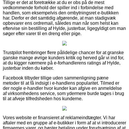
Tillige er det at foretrække at du er obs på de mest
vedkommende forhold der spiller ind i forbindelse med
handlen, som eksempelvis den ombytningsret e-butikken
har. Derfor er det samtidig afgørende, at man stadigvæk
opbevarer ens ordremail, således man når som helst kan
eftervise sin bestilling af Hylde, justerbar, ligegyldigt om man
søger efter varer til en dreng eller pige.
Trustpilot frembringer flere pålidelige chancer for at granske
ganske mange øvrige kunders kritik og herved går vi ind for,
at du kigger nærmere på e-forhandlerens ratings af Hylde,
justerbar inden du køber.
Facebook tilbyder tillige uden sammenligning pæne
metoder til at få indsigt i e-handlens popularitet. Tilmed er
der nogle e-handler hvor kunder kan afgive en anmeldelse
af virksomhedens service, som ydermere burde tages i brug
til at afveje tilfredsheden hos kunderne.
Vores website er finansieret af reklameindtægter. Vi har
aftaler med en gruppe af e-butikker i form af at vi introducerer
firmaernes varer, og høster betaling under forudsætning af at