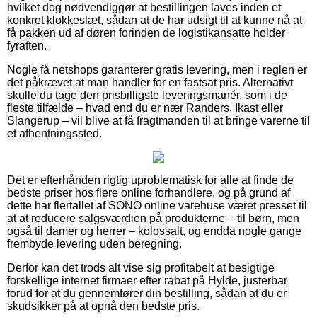
hvilket dog nødvendiggør at bestillingen laves inden et
konkret klokkeslæt, sådan at de har udsigt til at kunne nå at
få pakken ud af døren forinden de logistikansatte holder
fyraften.
Nogle få netshops garanterer gratis levering, men i reglen er
det påkrævet at man handler for en fastsat pris. Alternativt
skulle du tage den prisbilligste leveringsmanér, som i de
fleste tilfælde – hvad end du er nær Randers, Ikast eller
Slangerup – vil blive at få fragtmanden til at bringe varerne til
et afhentningssted.
Det er efterhånden rigtig uproblematisk for alle at finde de
bedste priser hos flere online forhandlere, og på grund af
dette har flertallet af SONO online varehuse været presset til
at at reducere salgsværdien på produkterne – til børn, men
også til damer og herrer – kolossalt, og endda nogle gange
frembyde levering uden beregning.
Derfor kan det trods alt vise sig profitabelt at besigtige
forskellige internet firmaer efter rabat på Hylde, justerbar
forud for at du gennemfører din bestilling, sådan at du er
skudsikker på at opnå den bedste pris.