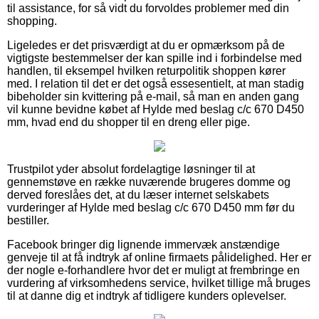
til assistance, for så vidt du forvoldes problemer med din
shopping.
Ligeledes er det prisværdigt at du er opmærksom på de
vigtigste bestemmelser der kan spille ind i forbindelse med
handlen, til eksempel hvilken returpolitik shoppen kører
med. I relation til det er det også essesentielt, at man stadig
bibeholder sin kvittering på e-mail, så man en anden gang
vil kunne bevidne købet af Hylde med beslag c/c 670 D450
mm, hvad end du shopper til en dreng eller pige.
Trustpilot yder absolut fordelagtige løsninger til at
gennemstøve en række nuværende brugeres domme og
derved foreslåes det, at du læser internet selskabets
vurderinger af Hylde med beslag c/c 670 D450 mm før du
bestiller.
Facebook bringer dig lignende immervæk anstændige
genveje til at få indtryk af online firmaets pålidelighed. Her er
der nogle e-forhandlere hvor det er muligt at frembringe en
vurdering af virksomhedens service, hvilket tillige må bruges
til at danne dig et indtryk af tidligere kunders oplevelser.