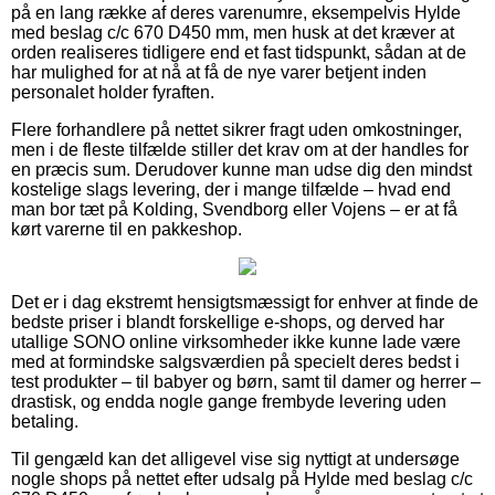
på en lang række af deres varenumre, eksempelvis Hylde
med beslag c/c 670 D450 mm, men husk at det kræver at
orden realiseres tidligere end et fast tidspunkt, sådan at de
har mulighed for at nå at få de nye varer betjent inden
personalet holder fyraften.
Flere forhandlere på nettet sikrer fragt uden omkostninger,
men i de fleste tilfælde stiller det krav om at der handles for
en præcis sum. Derudover kunne man udse dig den mindst
kostelige slags levering, der i mange tilfælde – hvad end
man bor tæt på Kolding, Svendborg eller Vojens – er at få
kørt varerne til en pakkeshop.
Det er i dag ekstremt hensigtsmæssigt for enhver at finde de
bedste priser i blandt forskellige e-shops, og derved har
utallige SONO online virksomheder ikke kunne lade være
med at formindske salgsværdien på specielt deres bedst i
test produkter – til babyer og børn, samt til damer og herrer –
drastisk, og endda nogle gange frembyde levering uden
betaling.
Til gengæld kan det alligevel vise sig nyttigt at undersøge
nogle shops på nettet efter udsalg på Hylde med beslag c/c