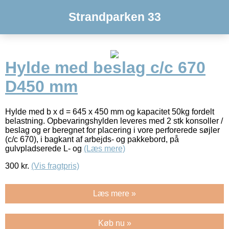
Strandparken 33
Hylde med beslag c/c 670
D450 mm
Hylde med b x d = 645 x 450 mm og kapacitet 50kg fordelt
belastning. Opbevaringshylden leveres med 2 stk konsoller /
beslag og er beregnet for placering i vore perforerede søjler
(c/c 670), i bagkant af arbejds- og pakkebord, på
gulvpladserede L- og
(Læs mere)
300
kr.
(Vis fragtpris)
Læs mere »
Køb nu »