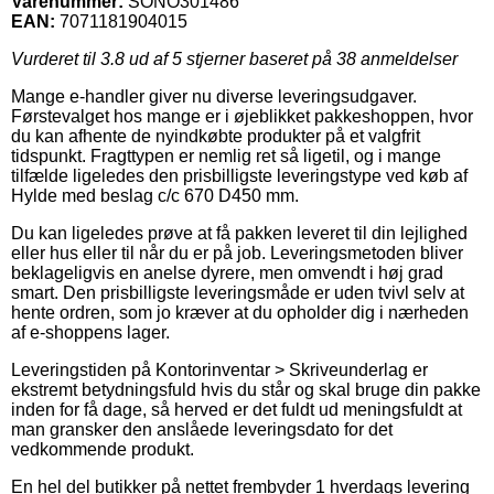
Varenummer:
SONO301486
EAN:
7071181904015
Vurderet til
3.8
ud af 5 stjerner baseret på
38
anmeldelser
Mange e-handler giver nu diverse leveringsudgaver.
Førstevalget hos mange er i øjeblikket pakkeshoppen, hvor
du kan afhente de nyindkøbte produkter på et valgfrit
tidspunkt. Fragttypen er nemlig ret så ligetil, og i mange
tilfælde ligeledes den prisbilligste leveringstype ved køb af
Hylde med beslag c/c 670 D450 mm.
Du kan ligeledes prøve at få pakken leveret til din lejlighed
eller hus eller til når du er på job. Leveringsmetoden bliver
beklageligvis en anelse dyrere, men omvendt i høj grad
smart. Den prisbilligste leveringsmåde er uden tvivl selv at
hente ordren, som jo kræver at du opholder dig i nærheden
af e-shoppens lager.
Leveringstiden på Kontorinventar > Skriveunderlag er
ekstremt betydningsfuld hvis du står og skal bruge din pakke
inden for få dage, så herved er det fuldt ud meningsfuldt at
man gransker den anslåede leveringsdato for det
vedkommende produkt.
En hel del butikker på nettet frembyder 1 hverdags levering