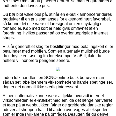
670 D450 mm før du placerer ordren, så man er garanteret at
indhente den laveste pris.
Du bør blot være obs på, at når en e-butik annoncerer deres
produkter til en pris som anses for ekstraordinært favorabel,
så kunne det ofte være et faresignal om en snydagtig e-
forhandler. Køb med kort er heldigvis omfavnet af en
forordning, hvilket passer på os overfor uoprigtige internet
shops.
Vi slår generelt et slag for bestillinger med betalingskort eller
betalinger med mobilen. Som en alternativ mulighed burde
du udnytte en løsning fra for eksempel ViaBill, ifald du
hellere vil honorere pengene senere.
Inden folk handler i en SONO online butik behøver man
sådan set løbe igennem virksomhedens handelsbetingelser,
dog er det normalt ikke særlig interessant.
Et nemt alternativ kunne være at tjekke hvorvidt internet
virksomheden er e-mærket medlem, da det længe har været
et tegn på at webbutikken følger de gældende danske regler,
udover at shoppen fra tid til anden overvåges af eksperter
som er inde i vilkårene på området. Desuden får du genvej