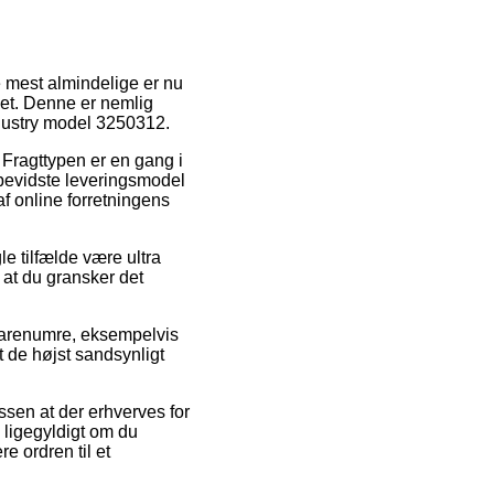
e mest almindelige er nu
det. Denne er nemlig
ndustry model 3250312.
e. Fragttypen er en gang i
bevidste leveringsmodel
 af online forretningens
le tilfælde være ultra
 at du gransker det
varenumre, eksempelvis
t de højst sandsynligt
ssen at der erhverves for
 ligegyldigt om du
e ordren til et