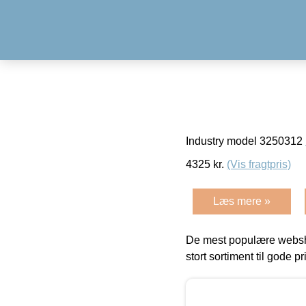
Industry model 3250312
4325
kr.
(Vis fragtpris)
Læs mere »
De mest populære websho
stort sortiment til gode pr