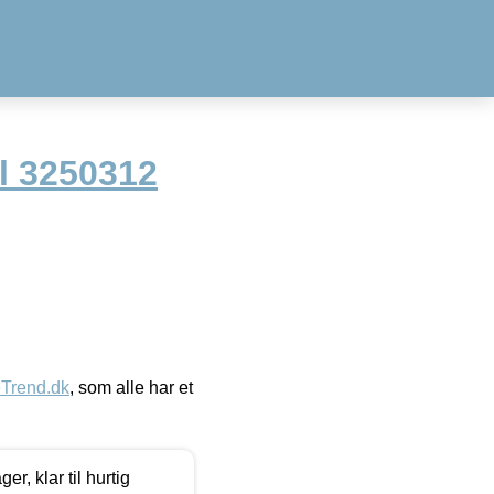
l 3250312
eTrend.dk
, som alle har et
, klar til hurtig