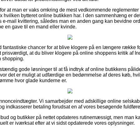
ag for at man er vaks omkring de mest vedkommende reglemente
x hvilken bytteret online butikken har. I den sammenhæng er det
 e-mail kvittering, således man en anden gang kan bevidne ord
 en gave til en mand eller kvinde.
ltid fantastiske chancer for at blive klogere på en længere rækk
et prisværdigt, at du bliver klogere på online shoppens kritik af
n shopping.
ændig gode løsninger til at få indtryk af online butikkens pålid
t hvor det er muligt at udfærdige en bedømmelse af deres køb, 
bedømme hvor glade kunderne er.
nnonceindtægter. Vi samarbejder med adskillige online selskaber 
g indkasserer betaling forudsat en af vores besøgende fuldfører
bud og butikker på nettet opdateres rutinemæssigt, men man kan 
uelt er iværksat efter at vi sidst opdaterede vores oplysninger.