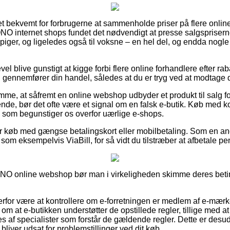
ret bekvemt for forbrugerne at sammenholde priser på flere onli
NO internet shops fundet det nødvendigt at presse salgspriser
 piger, og ligeledes også til voksne – en hel del, og endda nogl
vel blive gunstigt at kigge forbi flere online forhandlere efter ra
ennemfører din handel, således at du er tryg ved at modtage d
emme, at såfremt en online webshop udbyder et produkt til salg 
lende, bør det ofte være et signal om en falsk e-butik. Køb med kor
iv, som begunstiger os overfor uærlige e-shops.
 for køb med gængse betalingskort eller mobilbetaling. Som en a
som eksempelvis ViaBill, for så vidt du tilstræber at afbetale p
NO online webshop bør man i virkeligheden skimme deres beting
erfor være at kontrollere om e-forretningen er medlem af e-mærk
om at e-butikken understøtter de opstillede regler, tillige med at
s af specialister som forstår de gældende regler. Dette er desud
liver udsat for problemstillinger ved dit køb.