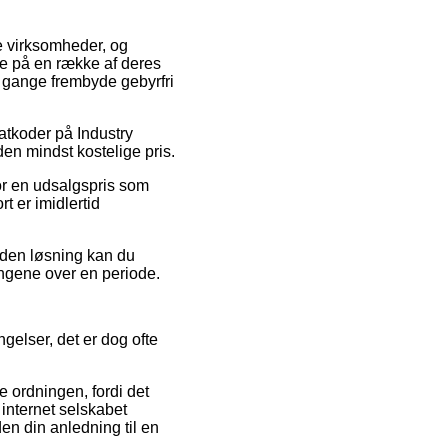
ne virksomheder, og
ne på en række af deres
e gange frembyde gebyrfri
batkoder på Industry
en mindst kostelige pris.
for en udsalgspris som
t er imidlertid
nden løsning kan du
engene over en periode.
elser, det er dog ofte
e ordningen, fordi det
 internet selskabet
en din anledning til en