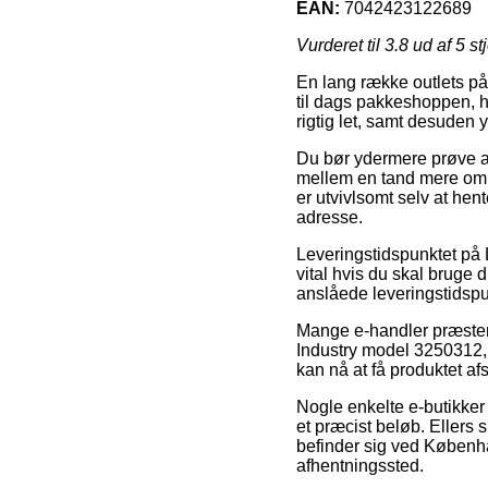
EAN:
7042423122689
Vurderet til
3.8
ud af 5 st
En lang række outlets på
til dags pakkeshoppen, h
rigtig let, samt desuden
Du bør ydermere prøve at b
mellem en tand mere omk
er utvivlsomt selv at hent
adresse.
Leveringstidspunktet på L
vital hvis du skal bruge 
anslåede leveringstidspu
Mange e-handler præste
Industry model 3250312, 
kan nå at få produktet a
Nogle enkelte e-butikker
et præcist beløb. Ellers 
befinder sig ved København
afhentningssted.