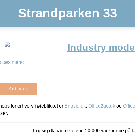
Strandparken 33
Industry mode
(Læs mere)
Køb nu »
ps for erhverv i øjeblikket er
Engsig.dk
,
Office2go.dk
og
Offic
iser.
Engsig.dk har mere end 50.000 varenumre på lager