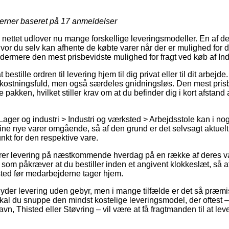
jerner baseret på
17
anmeldelser
 nettet udlover nu mange forskellige leveringsmodeller. En af d
vor du selv kan afhente de købte varer når der er mulighed for 
 ydermere den mest prisbevidste mulighed for fragt ved køb af I
estille ordren til levering hjem til dig privat eller til dit arbejd
ostningsfuld, men også særdeles gnidningsløs. Den mest pris
e pakken, hvilket stiller krav om at du befinder dig i kort afstand
ager og industri > Industri og værksted > Arbejdsstole kan i nog
dine nye varer omgående, så af den grund er det selvsagt aktuelt
nkt for den respektive vare.
rer levering på næstkommende hverdag på en række af deres 
som påkræver at du bestiller inden et angivent klokkeslæt, så a
fsted før medarbejderne tager hjem.
 yder levering uden gebyr, men i mange tilfælde er det så præmi
skal du snuppe den mindst kostelige leveringsmodel, der oftest –
, Thisted eller Støvring – vil være at få fragtmanden til at lever