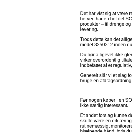
Det har vist sig at være 
herved har en hel del SO
produkter – til drenge og
levering.
Trods dette kan det allige
model 3250312 inden du g
Du bør alligevel ikke gl
virker overordentlig tilta
indbefattet af et regulat
Generelt slår vi et slag
bruge en afdragsordning 
Før nogen køber i en SO
ikke særlig interessant.
Et andet forslag kunne d
skulle være en erklæring 
rutinemæssigt monitorere
hjælpende hånd, hvis du b