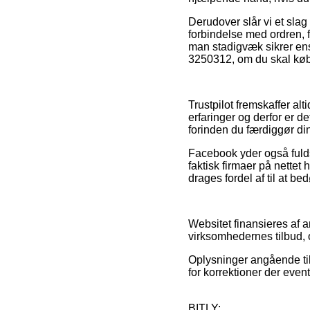
Derudover slår vi et sl
forbindelse med ordren, f
man stadigvæk sikrer ens
3250312, om du skal købe
Trustpilot fremskaffer a
erfaringer og derfor er d
forinden du færdiggør di
Facebook yder også fuldst
faktisk firmaer på nette
drages fordel af til at 
Websitet finansieres af a
virksomhedernes tilbud, o
Oplysninger angående til
for korrektioner der event
BITLY: