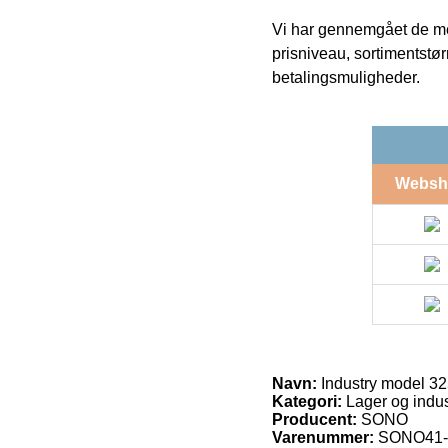
Vi har gennemgået de mes
prisniveau, sortimentstø
betalingsmuligheder.
Websh
Navn:
Industry model 3
Kategori:
Lager og indust
Producent:
SONO
Varenummer:
SONO41-