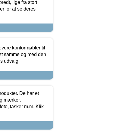
edt, lige fra stort
er for at se deres
evere kontormøbler til
 det samme og med den
es udvalg.
rodukter. De har et
og mærker,
foto, tasker m.m. Klik