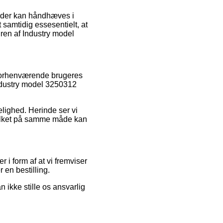
r der kan håndhæves i
 samtidig essesentielt, at
ren af Industry model
e forhenværende brugeres
 Industry model 3250312
elighed. Herinde ser vi
hvilket på samme måde kan
i form af at vi fremviser
 en bestilling.
ikke stille os ansvarlig