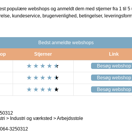
t populære webshops og anmeldt dem med stjerner fra 1 til 5 ud
rrelse, kundeservice, brugervenlighed, betingelser, leveringsfor
Bedst anmeldte webshops
op
Stjerner
Link
Besøg webshop
Besøg webshop
Besøg webshop
250312
ri > Industri og værksted > Arbejdsstole
064-3250312