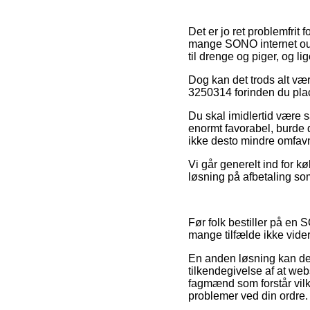
Det er jo ret problemfrit 
mange SONO internet out
til drenge og piger, og l
Dog kan det trods alt vær
3250314 forinden du plac
Du skal imidlertid være s
enormt favorabel, burde
ikke desto mindre omfavn
Vi går generelt ind for 
løsning på afbetaling som
Før folk bestiller på en 
mange tilfælde ikke vider
En anden løsning kan der
tilkendegivelse af at web
fagmænd som forstår vilk
problemer ved din ordre.