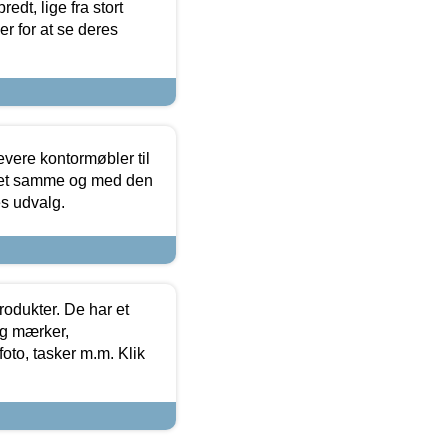
edt, lige fra stort
er for at se deres
evere kontormøbler til
 det samme og med den
es udvalg.
rodukter. De har et
og mærker,
foto, tasker m.m. Klik