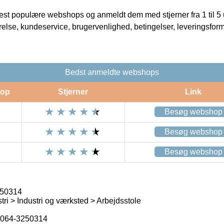
t populære webshops og anmeldt dem med stjerner fra 1 til 5 ud
rrelse, kundeservice, brugervenlighed, betingelser, leveringsfor
Bedst anmeldte webshops
op
Stjerner
Link
Besøg webshop
Besøg webshop
Besøg webshop
250314
ri > Industri og værksted > Arbejdsstole
064-3250314