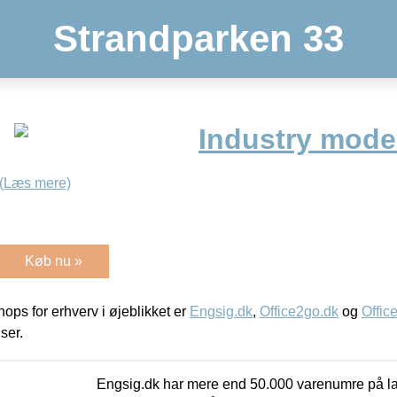
Strandparken 33
Industry mode
(Læs mere)
Køb nu »
ps for erhverv i øjeblikket er
Engsig.dk
,
Office2go.dk
og
Offic
iser.
Engsig.dk har mere end 50.000 varenumre på lager