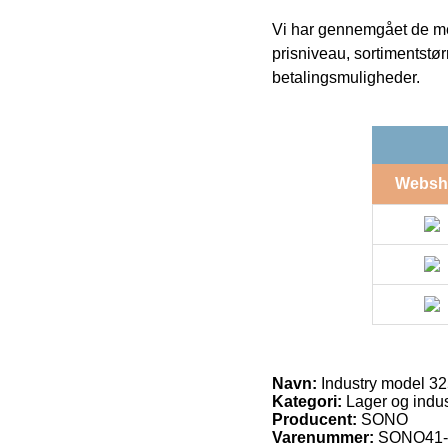
Vi har gennemgået de mes
prisniveau, sortimentstø
betalingsmuligheder.
Websh
Navn:
Industry model 3
Kategori:
Lager og indust
Producent:
SONO
Varenummer:
SONO41-