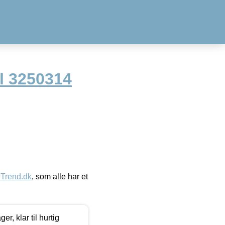
l 3250314
eTrend.dk
, som alle har et
, klar til hurtig