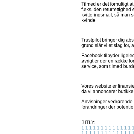
Tilmed er det fornuftigt 
f.eks. den returrettighed
kvitteringsmail, så man
kvinde.
Trustpilot bringer dig ab
grund slår vi et slag for,
Facebook tilbyder ligeled
øvrigt er der en række f
service, som tilmed burde 
Vores website er finans
da vi annoncerer butikker
Anvisninger vedrørende v
forandringer der potentiel
BITLY:
1
1
1
1
1
1
1
1
1
1
1
1
1
1
1
1
1
1
1
1
1
1
1
1
1
1