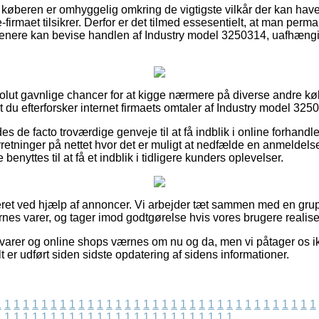
at køberen er omhyggelig omkring de vigtigste vilkår der kan hav
 e-firmaet tilsikrer. Derfor er det tilmed essesentielt, at man pe
 senere kan bevise handlen af Industry model 3250314, uafhæng
solut gavnlige chancer for at kigge nærmere på diverse andre køb
 at du efterforsker internet firmaets omtaler af Industry model 32
es de facto troværdige genveje til at få indblik i online forhandl
orretninger på nettet hvor det er muligt at nedfælde en anmeldel
benyttes til at få et indblik i tidligere kunders oplevelser.
ieret ved hjælp af annoncer. Vi arbejder tæt sammen med en gr
nes varer, og tager imod godtgørelse hvis vores brugere realise
arer og online shops værnes om nu og da, men vi påtager os ik
t er udført siden sidste opdatering af sidens informationer.
1
1
1
1
1
1
1
1
1
1
1
1
1
1
1
1
1
1
1
1
1
1
1
1
1
1
1
1
1
1
1
1
1
1
1
1
1
1
1
1
1
1
1
1
1
1
1
1
1
1
1
1
1
1
1
1
1
1
1
1
1