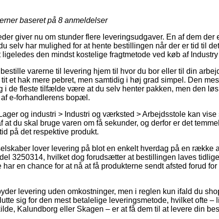
jerner baseret på
8
anmeldelser
der giver nu om stunder flere leveringsudgaver. En af dem der e
selv har mulighed for at hente bestillingen når der er tid til de
tit ligeledes den mindst kostelige fragtmetode ved køb af Indust
bestille varerne til levering hjem til hvor du bor eller til din arbe
tit et hak mere pebret, men samtidig i høj grad simpel. Den mes
g i de fleste tilfælde være at du selv henter pakken, men den lø
 af e-forhandlerens bopæl.
Lager og industri > Industri og værksted > Arbejdsstole kan vise
f at du skal bruge varen om få sekunder, og derfor er det temmel
id på det respektive produkt.
selskaber lover levering på blot en enkelt hverdag på en række a
l 3250314, hvilket dog forudsætter at bestillingen laves tidlige
 har en chance for at nå at få produkterne sendt afsted forud fo
byder levering uden omkostninger, men i reglen kun ifald du shop
te sig for den mest betalelige leveringsmetode, hvilket ofte – 
lde, Kalundborg eller Skagen – er at få dem til at levere din best