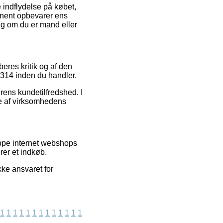
e indflydelse på købet,
rmanent opbevarer ens
ig om du er mand eller
eres kritik og af den
50314 inden du handler.
erens kundetilfredshed. I
se af virksomhedens
uppe internet webshops
rer et indkøb.
ke ansvaret for
1
1
1
1
1
1
1
1
1
1
1
1
1