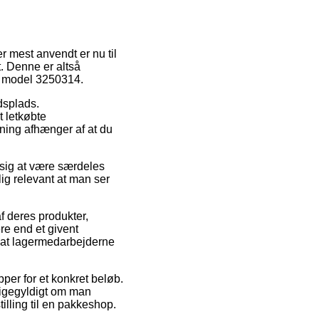
r mest anvendt er nu til
t. Denne er altså
ry model 3250314.
jdsplads.
t letkøbte
sning afhænger af at du
 sig at være særdeles
ig relevant at man ser
f deres produkter,
re end et givent
r at lagermedarbejderne
per for et konkret beløb.
ligegyldigt om man
illing til en pakkeshop.