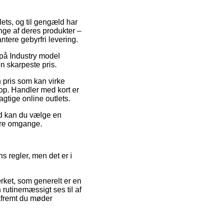
tlets, og til gengæld har
ge af deres produkter –
ntere gebyrfri levering.
 på Industry model
n skarpeste pris.
n pris som kan virke
op. Handler med kort er
tige online outlets.
ed kan du vælge en
lere omgange.
s regler, men det er i
rket, som generelt er en
rutinemæssigt ses til af
åfremt du møder