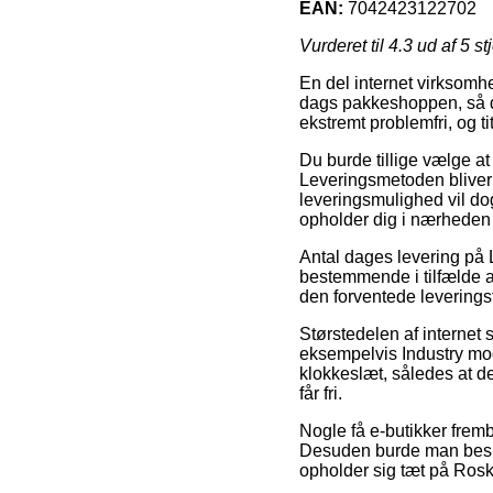
EAN:
7042423122702
Vurderet til
4.3
ud af 5 st
En del internet virksomhe
dags pakkeshoppen, så du 
ekstremt problemfri, og 
Du burde tillige vælge at 
Leveringsmetoden bliver 
leveringsmulighed vil do
opholder dig i nærheden
Antal dages levering på 
bestemmende i tilfælde a
den forventede leveringst
Størstedelen af internet 
eksempelvis Industry mode
klokkeslæt, således at de
får fri.
Nogle få e-butikker frem
Desuden burde man beslut
opholder sig tæt på Roski