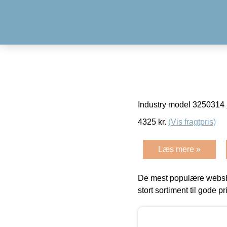
Industry model 3250314
4325
kr.
(Vis fragtpris)
Læs mere »
De mest populære websho
stort sortiment til gode pr