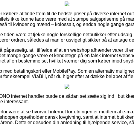
for købere at finde frem til de bedste priser på diverse internet ou
lets ikke kunne lade være med at stampe salgspriserne på man
igeså til kvinder og mænd – kolossalt, og endda nogle gange gara
e tiden værd at tjekke nogle forskellige netbutikker efter udsalg
erer ordren, således at man er usvigeligt sikker på at antage de
å påpasselig, at i tilfælde af at en webshop afhænder varer til e
 det mange gange være et kendetegn på en falsk internet websh
et af en bestemmelse, hvilket værner dig som køber imod snydag
køb med betalingskort eller MobilePay. Som en alternativ muligh
 for eksempel ViaBill, når du higer efter at dække beløbet af f
SONO internet handler burde de sådan set sætte sig ind i butikken
e interessant.
for være at se hvorvidt internet forretningen er medlem af e-mæ
shoppen opretholder dansk lovgivning, samt at internet butikken 
årene. Dette er desuden din anledning til hjælpende service, s