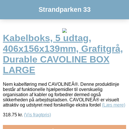
Strandparken 33
Kabelboks, 5 udtag,
406x156x139mm, Grafitgrå,
Durable CAVOLINE BOX
LARGE
Nem kabelføring med CAVOLINEÂ®. Denne produktlinje
består af funktionelle hjælpemidler til overskuelig
organisation af kabler og forbedrer dermed også
sikkerheden på arbejdspladsen. CAVOLINEÂ® er visuelt
attraktiv og udstyret med forskellige ekstra fordel
(Læs mere)
318.75
kr.
(Vis fragtpris)