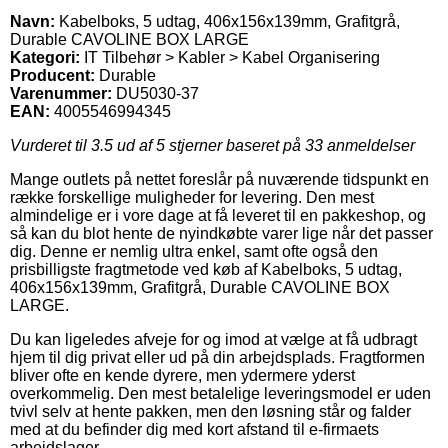
Navn:
Kabelboks, 5 udtag, 406x156x139mm, Grafitgrå,
Durable CAVOLINE BOX LARGE
Kategori:
IT Tilbehør > Kabler > Kabel Organisering
Producent:
Durable
Varenummer:
DU5030-37
EAN:
4005546994345
Vurderet til
3.5
ud af 5 stjerner baseret på
33
anmeldelser
Mange outlets på nettet foreslår på nuværende tidspunkt en
række forskellige muligheder for levering. Den mest
almindelige er i vore dage at få leveret til en pakkeshop, og
så kan du blot hente de nyindkøbte varer lige når det passer
dig. Denne er nemlig ultra enkel, samt ofte også den
prisbilligste fragtmetode ved køb af Kabelboks, 5 udtag,
406x156x139mm, Grafitgrå, Durable CAVOLINE BOX
LARGE.
Du kan ligeledes afveje for og imod at vælge at få udbragt
hjem til dig privat eller ud på din arbejdsplads. Fragtformen
bliver ofte en kende dyrere, men ydermere yderst
overkommelig. Den mest betalelige leveringsmodel er uden
tvivl selv at hente pakken, men den løsning står og falder
med at du befinder dig med kort afstand til e-firmaets
arbejdslager.