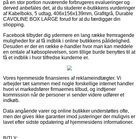
på en stor portion nuværende forbrugeres evalueringer og
derved anbefales det, at du studerer e-butikkens vurderinger
af Kabelboks, 5 udtag, 406x156x139mm, Grafitgrå, Durable
CAVOLINE BOX LARGE forud for at du færdiggør din
shopping.
Facebook tilbyder dig ydermere en lang række fremragende
muligheder for at få indblik i online butikkens pålidelighed.
Desuden er der en række e-handler hvor man kan meddele
en omtale af købsoplevelsen, som tillige burde benyttes til at
få et indblik i hvor tilfredse kunderne er.
Vores hjemmeside finansieres af reklameindtægter. Vi
arbejder tæt sammen med nogle forskellige internet handler
hvori vi markedsfører firmaernes tilbud, og indtjener
kommission når de personer vi sender videre udfører et
indkøb.
Data angående varer og online butikker understøttes ofte,
men der gives ikke garantier imod justeringer der muligvis er
lavet efter sidste opdatering af hjemmesidens informationer.
BITLY: