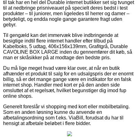
til tak har en hel del Durable internet butikker set sig tvunget
til at nedbringe prisniveauet på specielt deres bedst i test
produkter – til juniorer, men ligeledes til herrer og damer –
betydeligt, og endda nogle gange garantere fragt uden
gebyr.
Til gengæld kan det immervæk blive indbringende at
besigtige indtil flere internet handler efter tilbud på
Kabelboks, 5 udtag, 406x156x139mm, Grafitgrå, Durable
CAVOLINE BOX LARGE inden du gennemfører dit køb, så
man er skråsikker på at modtage den bedste pris.
Du må lige meget hvad være klar over, at når en butik
afhænder et produkt til salg for en udsalgspris der er enormt
billig, så er det mange gange være en indikator for en falsk
internet shop. Handler med kort er på den anden side
omsluttet af et regelsæt, hvilket begunstiger dig imod fup
online shops.
Generelt foreslår vi shopping med kort eller mobilbetaling.
Som en anden løsning kunne du anvende en
afbetalingsordning som f.eks. ViaBill, forudsat du har til
hensigt at afbetale beløbet i flere bidder.