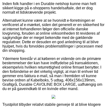
Inden folk handler i en Durable netshop kunne man helt
sikkert kigge på e-shoppens handelsaftale, det er dog
normalt et tidskrævende projekt.
Alternativet kunne være at se hvorvidt e-forretningen er
verificeret af e-mærket, siden det generelt er en sikkerhed for
at internet forhandleren følger den officielle danske
lovgivning, foruden at online virksomheden tit revideres af
sagkyndige der er meget bekendte med de gældende
regulativer. Dette er desuden en god anledning til at blive
hjulpet, hvis du forvoldes problemstillinger i processen med
din shopping.
Ydermere foreslår vi at køberen er vidende om de primære
bestemmelser der kan have indflydelse på transaktionen,
eksempelvis hvilken returrettighed online firmaet benytter. I
den forbindelse er det virkelig vigtigt, at man til enhver tid
gemmer ens faktura e-mail, så man i fremtiden vil kunne
bevise ordren af Kabelboks, 5 udtag, 406x156x139mm,
Grafitgrå, Durable CAVOLINE BOX LARGE, uafhængig om
du er på gaveindkøb til en kvinde eller mand.
Trustpilot tilbyder relativt stabile genveje til at blive klogere