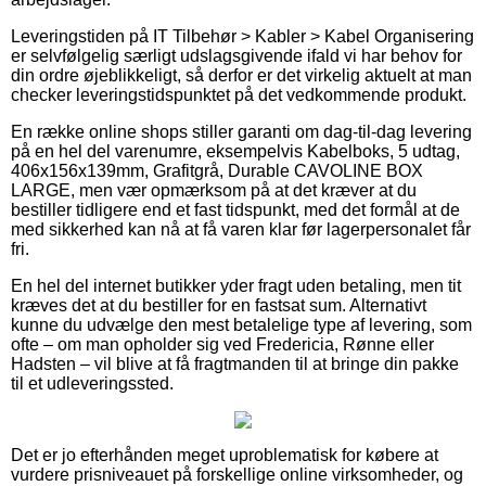
Leveringstiden på IT Tilbehør > Kabler > Kabel Organisering
er selvfølgelig særligt udslagsgivende ifald vi har behov for
din ordre øjeblikkeligt, så derfor er det virkelig aktuelt at man
checker leveringstidspunktet på det vedkommende produkt.
En række online shops stiller garanti om dag-til-dag levering
på en hel del varenumre, eksempelvis Kabelboks, 5 udtag,
406x156x139mm, Grafitgrå, Durable CAVOLINE BOX
LARGE, men vær opmærksom på at det kræver at du
bestiller tidligere end et fast tidspunkt, med det formål at de
med sikkerhed kan nå at få varen klar før lagerpersonalet får
fri.
En hel del internet butikker yder fragt uden betaling, men tit
kræves det at du bestiller for en fastsat sum. Alternativt
kunne du udvælge den mest betalelige type af levering, som
ofte – om man opholder sig ved Fredericia, Rønne eller
Hadsten – vil blive at få fragtmanden til at bringe din pakke
til et udleveringssted.
Det er jo efterhånden meget uproblematisk for købere at
vurdere prisniveauet på forskellige online virksomheder, og