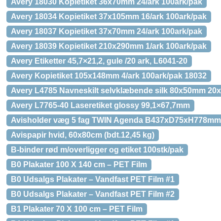
Avery 18030 Kopietiket 36x70mm 24/ark 100ark/pak
Avery 18034 Kopietiket 37x105mm 16/ark 100ark/pak
Avery 18037 Kopietiket 37x70mm 24/ark 100ark/pak
Avery 18039 Kopietiket 210x290mm 1/ark 100ark/pak
Avery Etiketter 45,7×21,2, gule /20 ark, L6041-20
Avery Kopietiket 105x148mm 4/ark 100ark/pak 18032
Avery L4785 Navneskilt selvklæbende silk 80x50mm 20x
Avery L7765-40 Laseretiket glossy 99,1×67,7mm
Avisholder væg 5 fag TWIN Agenda B437xD75xH778mm
Avispapir hvid, 60x80cm (bdt.12,45 kg)
B-binder rød m/overligger og etiket 100stk/pak
B0 Plakater 100 X 140 cm – PET Film
B0 Udsalgs Plakater – Vandfast PET Film #1
B0 Udsalgs Plakater – Vandfast PET Film #2
B1 Plakater 70 X 100 cm – PET Film