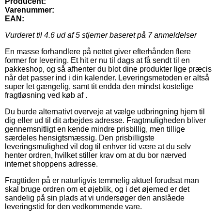
Producent:
Varenummer:
EAN:
Vurderet til
4.6
ud af 5 stjerner baseret på
7
anmeldelser
En masse forhandlere på nettet giver efterhånden flere
former for levering. Et hit er nu til dags at få sendt til en
pakkeshop, og så afhenter du blot dine produkter lige præcis
når det passer ind i din kalender. Leveringsmetoden er altså
super let gængelig, samt tit endda den mindst kostelige
fragtløsning ved køb af .
Du burde alternativt overveje at vælge udbringning hjem til
dig eller ud til dit arbejdes adresse. Fragtmuligheden bliver
gennemsnitligt en kende mindre prisbillig, men tillige
særdeles hensigtsmæssig. Den prisbilligste
leveringsmulighed vil dog til enhver tid være at du selv
henter ordren, hvilket stiller krav om at du bor nærved
internet shoppens adresse.
Fragttiden på er naturligvis temmelig aktuel forudsat man
skal bruge ordren om et øjeblik, og i det øjemed er det
sandelig på sin plads at vi undersøger den anslåede
leveringstid for den vedkommende vare.