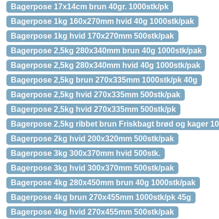
Bagerpose 17x14cm brun 40gr. 1000stk/pk
Bagerpose 1kg 160x270mm hvid 40g 1000stk/pak
Bagerpose 1kg hvid 170x270mm 500stk/pak
Bagerpose 2,5kg 280x340mm brun 40g 1000stk/pak
Bagerpose 2,5kg 280x340mm hvid 40g 1000stk/pak
Bagerpose 2,5kg brun 270x335mm 1000stk/pk 40g
Bagerpose 2,5kg hvid 270x335mm 500stk/pak
Bagerpose 2,5kg hvid 270x335mm 500stk/pk
Bagerpose 2,5kg ribbet brun Friskbagt brød og kager 1
Bagerpose 2kg hvid 200x320mm 500stk/pak
Bagerpose 3kg 300x370mm hvid 500stk.
Bagerpose 3kg hvid 300x370mm 500stk/pak
Bagerpose 4kg 280x450mm brun 40g 1000stk/pak
Bagerpose 4kg brun 270x455mm 1000stk/pk 45g
Bagerpose 4kg hvid 270x455mm 500stk/pak