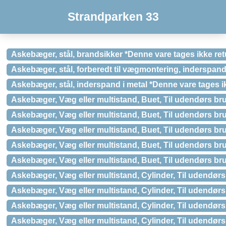
Strandparken 33
Askebæger, stål, brandsikker *Denne vare tages ikke ret
Askebæger, stål, forberedt til vægmontering, inderspand 
Askebæger, stål, inderspand i metal *Denne vare tages ik
Askebæger, Væg eller multistand, Buet, Til udendørs br
Askebæger, Væg eller multistand, Buet, Til udendørs br
Askebæger, Væg eller multistand, Buet, Til udendørs br
Askebæger, Væg eller multistand, Buet, Til udendørs bru
Askebæger, Væg eller multistand, Buet, Til udendørs bru
Askebæger, Væg eller multistand, Cylinder, Til udendørs
Askebæger, Væg eller multistand, Cylinder, Til udendørs
Askebæger, Væg eller multistand, Cylinder, Til udendørs
Askebæger, Væg eller multistand, Cylinder, Til udendørs