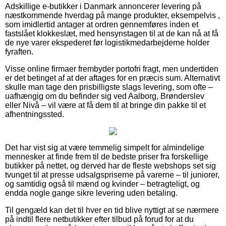
Adskillige e-butikker i Danmark annoncerer levering på
næstkommende hverdag på mange produkter, eksempelvis ,
som imidlertid antager at ordren gennemføres inden et
fastslået klokkeslæt, med hensynstagen til at de kan nå at få
de nye varer ekspederet før logistikmedarbejderne holder
fyraften.
Visse online firmaer frembyder portofri fragt, men undertiden
er det betinget af at der aftages for en præcis sum. Alternativt
skulle man tage den prisbilligste slags levering, som ofte –
uafhængig om du befinder sig ved Aalborg, Brønderslev
eller Nivå – vil være at få dem til at bringe din pakke til et
afhentningssted.
Det har vist sig at være temmelig simpelt for almindelige
mennesker at finde frem til de bedste priser fra forskellige
butikker på nettet, og derved har de fleste webshops set sig
tvunget til at presse udsalgspriserne på varerne – til juniorer,
og samtidig også til mænd og kvinder – betragteligt, og
endda nogle gange sikre levering uden betaling.
Til gengæld kan det til hver en tid blive nyttigt at se nærmere
på indtil flere netbutikker efter tilbud på forud for at du