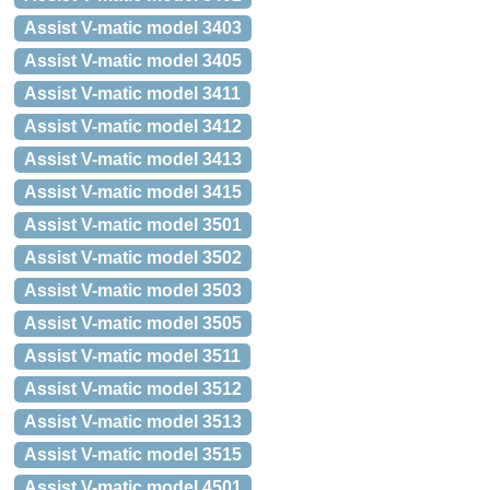
Assist V-matic model 3403
Assist V-matic model 3405
Assist V-matic model 3411
Assist V-matic model 3412
Assist V-matic model 3413
Assist V-matic model 3415
Assist V-matic model 3501
Assist V-matic model 3502
Assist V-matic model 3503
Assist V-matic model 3505
Assist V-matic model 3511
Assist V-matic model 3512
Assist V-matic model 3513
Assist V-matic model 3515
Assist V-matic model 4501