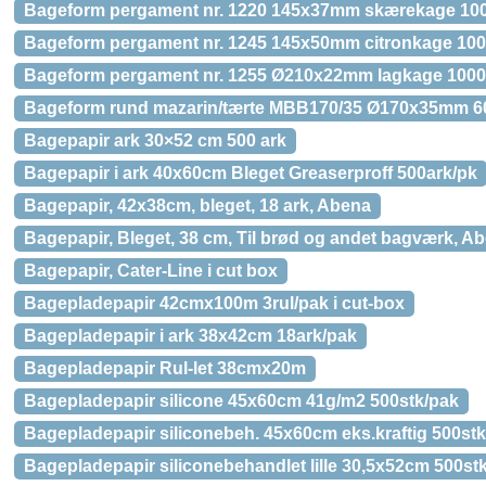
Bageform pergament nr. 1220 145x37mm skærekage 100
Bageform pergament nr. 1245 145x50mm citronkage 100
Bageform pergament nr. 1255 Ø210x22mm lagkage 1000
Bageform rund mazarin/tærte MBB170/35 Ø170x35mm 6
Bagepapir ark 30×52 cm 500 ark
Bagepapir i ark 40x60cm Bleget Greaserproff 500ark/pk
Bagepapir, 42x38cm, bleget, 18 ark, Abena
Bagepapir, Bleget, 38 cm, Til brød og andet bagværk, A
Bagepapir, Cater-Line i cut box
Bagepladepapir 42cmx100m 3rul/pak i cut-box
Bagepladepapir i ark 38x42cm 18ark/pak
Bagepladepapir Rul-let 38cmx20m
Bagepladepapir silicone 45x60cm 41g/m2 500stk/pak
Bagepladepapir siliconebeh. 45x60cm eks.kraftig 500st
Bagepladepapir siliconebehandlet lille 30,5x52cm 500st