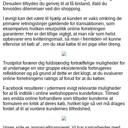
Desuden tilbydes du genvej til at få bistand, ifald du
forvoldes dilemmaer ved din shopping.
I øvrigt kan det være til hjælp at kunden er vaks omkring de
primære retningslinjer gældende for transaktionen, som
eksempelvis hvilken returpolitik online forretningen
garanterer. Her er det tillige vigtigt, at man når som helst
opbevarer ens kvitteringsmail, så man i fremtiden vil kunne
eftervise sit køb af , om du skal købe til en pige eller dreng.
Trustpilot forærer dig fuldstændig fortræffelige muligheder for
at undersøge en stor gruppe eksisterende forbrugeres
reflektioner og på grund af dette er det klogt, at du evaluerer
online forretningens ratings af forud for at du køber.
Facebook resulterer i ydermere evigt relevante muligheder
for at få indblik i online webshoppens kundefokus. Tilmed
ses endda online forhandlere som tilbyder kunderne at
formulere en kritik af deres køb, hvilket lige så vel må drages
fordel af til at vurdere kundernes tilfredshed.
Vores side er annoncefinansieret. Vi har samarbejder med