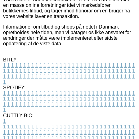
en masse online forretninger idet vi markedsfører
butikkernes tilbud, og tager imod honorar om en bruger fra
vores website laver en transaktion.
Informationer om tilbud og shops på nettet i Danmark
opretholdes hele tiden, men vi påtager os ikke ansvaret for
ændringer der måtte være implementeret efter sidste
opdatering af de viste data.
BITLY:
1
1
1
1
1
1
1
1
1
1
1
1
1
1
1
1
1
1
1
1
1
1
1
1
1
1
1
1
1
1
1
1
1
1
1
1
1
1
1
1
1
1
1
1
1
1
1
1
1
1
1
1
1
1
1
1
1
1
1
1
1
1
1
1
1
1
1
1
1
1
1
1
1
1
1
1
1
1
1
1
1
1
1
1
1
1
1
1
1
1
1
1
1
1
1
1
1
1
1
1
SPOTIFY:
1
1
1
1
1
1
1
1
1
1
1
1
1
1
1
1
1
1
1
1
1
1
1
1
1
1
1
1
1
1
1
1
1
1
1
1
1
1
1
1
1
1
1
1
1
1
1
1
1
1
1
1
1
1
1
1
1
1
1
1
1
1
1
1
1
1
1
1
1
1
1
1
1
1
1
1
1
1
1
1
1
1
1
1
1
1
1
1
1
1
1
1
1
1
1
1
1
1
1
1
CUTTLY BIO:
1
1
1
1
1
1
1
1
1
1
1
1
1
1
1
1
1
1
1
1
1
1
1
1
1
1
1
1
1
1
1
1
1
1
1
1
1
1
1
1
1
1
1
1
1
1
1
1
1
1
1
1
1
1
1
1
1
1
1
1
1
1
1
1
1
1
1
1
1
1
1
1
1
1
1
1
1
1
1
1
1
1
1
1
1
1
1
1
1
1
1
1
1
1
1
1
1
1
1
1