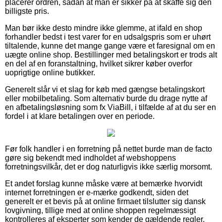
placerer ordren, sådan at man er sikker på at skaffe sig den
billigste pris.
Man bør ikke desto mindre ikke glemme, at ifald en shop
forhandler bedst i test varer for en udsalgspris som er uhørt
tiltalende, kunne det mange gange være et faresignal om en
uægte online shop. Bestillinger med betalingskort er trods alt
en del af en foranstaltning, hvilket sikrer køber overfor
uoprigtige online butikker.
Generelt slår vi et slag for køb med gængse betalingskort
eller mobilbetaling. Som alternativ burde du drage nytte af
en afbetalingsløsning som fx ViaBill, i tilfælde af at du ser en
fordel i at klare betalingen over en periode.
Før folk handler i en forretning på nettet burde man de facto
gøre sig bekendt med indholdet af webshoppens
forretningsvilkår, det er dog naturligvis ikke særlig morsomt.
Et andet forslag kunne måske være at bemærke hvorvidt
internet forretningen er e-mærke godkendt, siden det
generelt er et bevis på at online firmaet tilslutter sig dansk
lovgivning, tillige med at online shoppen regelmæssigt
kontrolleres af eksperter som kender de gældende regler.