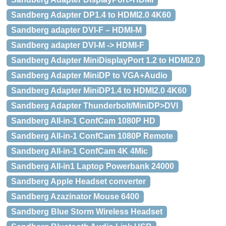
Sandberg Adapter DP1.4 to HDMI2.0 4K60
Sandberg adapter DVI-F – HDMI-M
Sandberg adapter DVI-M -> HDMI-F
Sandberg Adapter MiniDisplayPort 1.2 to HDMI2.0
Sandberg Adapter MiniDP to VGA+Audio
Sandberg Adapter MiniDP1.4 to HDMI2.0 4K60
Sandberg Adapter Thunderbolt/MiniDP>DVI
Sandberg All-in-1 ConfCam 1080P HD
Sandberg All-in-1 ConfCam 1080P Remote
Sandberg All-in-1 ConfCam 4K 4Mic
Sandberg All-in1 Laptop Powerbank 24000
Sandberg Apple Headset converter
Sandberg Azazinator Mouse 6400
Sandberg Blue Storm Wireless Headset