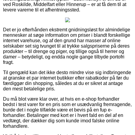
ved Roskilde, Middelfart eller Hinnerup – er at få dem til at
levere varerne til et afhentningssted.
Det er jo efterhånden ekstremt gnidningsløst for almindelige
mennesker at søge information om priser i blandt forskellige
internet varehuse, og af den grund har masser af online
selskaber set sig tvunget til at trykke salgspriserne på deres
produkter – til drenge og piger, og tillige også til herrer og
damer – betydeligt, og endda nogle gange tilbyde portofri
fragt.
Til gengæld kan det ikke desto mindre vise sig indbringende
at granske et par internet butikker efter rabatkoder på før du
færdiggør din shopping, således at du er sikret at antage
den mest betalelige pris.
Du må blot være klar over, at hvis en e-shop forhandler
bedst i test varer for en pris som er usædvanlig fremragende,
burde det i nogle tilfælde være et bevis på en fup e-
forhandler. Betalinger med kort er i hvert fald en del af en
vedtægt, der dækker dig som kunde imod falske online
forhandlere.