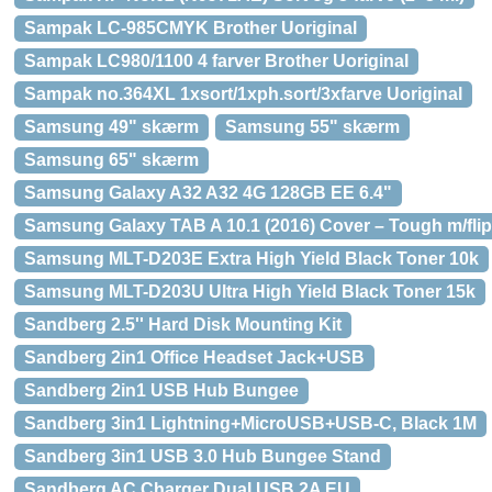
Sampak LC-985CMYK Brother Uoriginal
Sampak LC980/1100 4 farver Brother Uoriginal
Sampak no.364XL 1xsort/1xph.sort/3xfarve Uoriginal
Samsung 49" skærm
Samsung 55" skærm
Samsung 65" skærm
Samsung Galaxy A32 A32 4G 128GB EE 6.4"
Samsung Galaxy TAB A 10.1 (2016) Cover – Tough m/flip
Samsung MLT-D203E Extra High Yield Black Toner 10k
Samsung MLT-D203U Ultra High Yield Black Toner 15k
Sandberg 2.5'' Hard Disk Mounting Kit
Sandberg 2in1 Office Headset Jack+USB
Sandberg 2in1 USB Hub Bungee
Sandberg 3in1 Lightning+MicroUSB+USB-C, Black 1M
Sandberg 3in1 USB 3.0 Hub Bungee Stand
Sandberg AC Charger Dual USB 2A EU