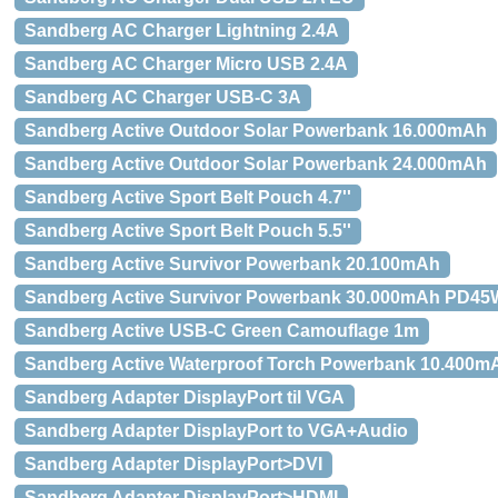
Sandberg AC Charger Lightning 2.4A
Sandberg AC Charger Micro USB 2.4A
Sandberg AC Charger USB-C 3A
Sandberg Active Outdoor Solar Powerbank 16.000mAh
Sandberg Active Outdoor Solar Powerbank 24.000mAh
Sandberg Active Sport Belt Pouch 4.7''
Sandberg Active Sport Belt Pouch 5.5''
Sandberg Active Survivor Powerbank 20.100mAh
Sandberg Active Survivor Powerbank 30.000mAh PD45
Sandberg Active USB-C Green Camouflage 1m
Sandberg Active Waterproof Torch Powerbank 10.400m
Sandberg Adapter DisplayPort til VGA
Sandberg Adapter DisplayPort to VGA+Audio
Sandberg Adapter DisplayPort>DVI
Sandberg Adapter DisplayPort>HDMI