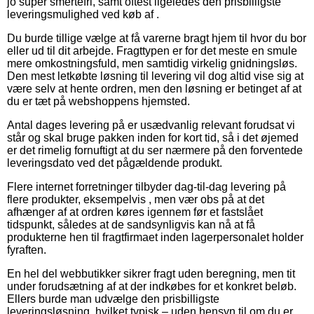
jo super smertefri, samt oftest ligeledes den prisbilligste
leveringsmulighed ved køb af .
Du burde tillige vælge at få varerne bragt hjem til hvor du bor
eller ud til dit arbejde. Fragttypen er for det meste en smule
mere omkostningsfuld, men samtidig virkelig gnidningsløs.
Den mest letkøbte løsning til levering vil dog altid vise sig at
være selv at hente ordren, men den løsning er betinget af at
du er tæt på webshoppens hjemsted.
Antal dages levering på er usædvanlig relevant forudsat vi
står og skal bruge pakken inden for kort tid, så i det øjemed
er det rimelig fornuftigt at du ser nærmere på den forventede
leveringsdato ved det pågældende produkt.
Flere internet forretninger tilbyder dag-til-dag levering på
flere produkter, eksempelvis , men vær obs på at det
afhænger af at ordren køres igennem før et fastslået
tidspunkt, således at de sandsynligvis kan nå at få
produkterne hen til fragtfirmaet inden lagerpersonalet holder
fyraften.
En hel del webbutikker sikrer fragt uden beregning, men tit
under forudsætning af at der indkøbes for et konkret beløb.
Ellers burde man udvælge den prisbilligste
leveringsløsning, hvilket typisk – uden hensyn til om du er