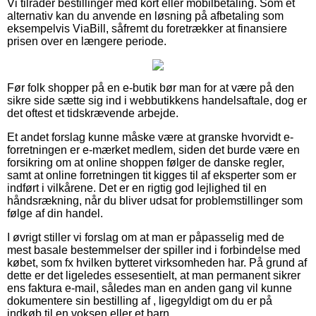
Vi tilråder bestillinger med kort eller mobilbetaling. Som et
alternativ kan du anvende en løsning på afbetaling som
eksempelvis ViaBill, såfremt du foretrækker at finansiere
prisen over en længere periode.
Før folk shopper på en e-butik bør man for at være på den
sikre side sætte sig ind i webbutikkens handelsaftale, dog er
det oftest et tidskrævende arbejde.
Et andet forslag kunne måske være at granske hvorvidt e-
forretningen er e-mærket medlem, siden det burde være en
forsikring om at online shoppen følger de danske regler,
samt at online forretningen tit kigges til af eksperter som er
indført i vilkårene. Det er en rigtig god lejlighed til en
håndsrækning, når du bliver udsat for problemstillinger som
følge af din handel.
I øvrigt stiller vi forslag om at man er påpasselig med de
mest basale bestemmelser der spiller ind i forbindelse med
købet, som fx hvilken bytteret virksomheden har. På grund af
dette er det ligeledes essesentielt, at man permanent sikrer
ens faktura e-mail, således man en anden gang vil kunne
dokumentere sin bestilling af , ligegyldigt om du er på
indkøb til en voksen eller et barn.