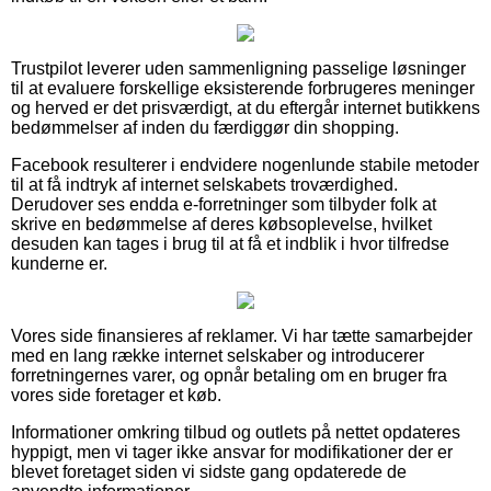
Trustpilot leverer uden sammenligning passelige løsninger
til at evaluere forskellige eksisterende forbrugeres meninger
og herved er det prisværdigt, at du eftergår internet butikkens
bedømmelser af inden du færdiggør din shopping.
Facebook resulterer i endvidere nogenlunde stabile metoder
til at få indtryk af internet selskabets troværdighed.
Derudover ses endda e-forretninger som tilbyder folk at
skrive en bedømmelse af deres købsoplevelse, hvilket
desuden kan tages i brug til at få et indblik i hvor tilfredse
kunderne er.
Vores side finansieres af reklamer. Vi har tætte samarbejder
med en lang række internet selskaber og introducerer
forretningernes varer, og opnår betaling om en bruger fra
vores side foretager et køb.
Informationer omkring tilbud og outlets på nettet opdateres
hyppigt, men vi tager ikke ansvar for modifikationer der er
blevet foretaget siden vi sidste gang opdaterede de