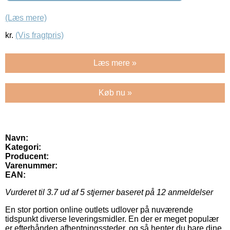
(Læs mere)
kr.
(Vis fragtpris)
Læs mere »
Køb nu »
Navn:
Kategori:
Producent:
Varenummer:
EAN:
Vurderet til
3.7
ud af 5 stjerner baseret på
12
anmeldelser
En stor portion online outlets udlover på nuværende
tidspunkt diverse leveringsmidler. En der er meget populær
er efterhånden afhentningssteder, og så henter du bare dine