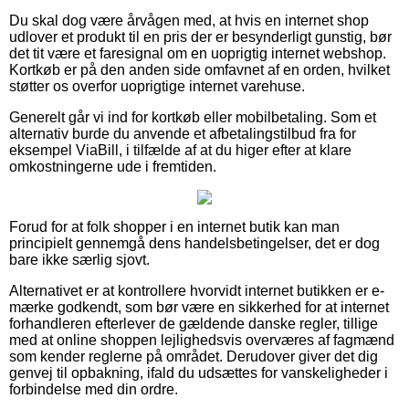
Du skal dog være årvågen med, at hvis en internet shop
udlover et produkt til en pris der er besynderligt gunstig, bør
det tit være et faresignal om en uoprigtig internet webshop.
Kortkøb er på den anden side omfavnet af en orden, hvilket
støtter os overfor uoprigtige internet varehuse.
Generelt går vi ind for kortkøb eller mobilbetaling. Som et
alternativ burde du anvende et afbetalingstilbud fra for
eksempel ViaBill, i tilfælde af at du higer efter at klare
omkostningerne ude i fremtiden.
Forud for at folk shopper i en internet butik kan man
principielt gennemgå dens handelsbetingelser, det er dog
bare ikke særlig sjovt.
Alternativet er at kontrollere hvorvidt internet butikken er e-
mærke godkendt, som bør være en sikkerhed for at internet
forhandleren efterlever de gældende danske regler, tillige
med at online shoppen lejlighedsvis overværes af fagmænd
som kender reglerne på området. Derudover giver det dig
genvej til opbakning, ifald du udsættes for vanskeligheder i
forbindelse med din ordre.