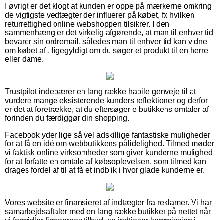
I øvrigt er det klogt at kunden er oppe på mærkerne omkring
de vigtigste vedtægter der influerer på købet, fx hvilken
returrettighed online webshoppen tilsikrer. I den
sammenhæng er det virkelig afgørende, at man til enhver tid
bevarer sin ordremail, således man til enhver tid kan vidne
om købet af , ligegyldigt om du søger et produkt til en herre
eller dame.
Trustpilot indebærer en lang række habile genveje til at
vurdere mange eksisterende kunders reflektioner og derfor
er det at foretrække, at du eftersøger e-butikkens omtaler af
forinden du færdiggør din shopping.
Facebook yder lige så vel adskillige fantastiske muligheder
for at få en idé om webbutikkens pålidelighed. Tilmed møder
vi faktisk online virksomheder som giver kunderne mulighed
for at forfatte en omtale af købsoplevelsen, som tilmed kan
drages fordel af til at få et indblik i hvor glade kunderne er.
Vores website er finansieret af indtægter fra reklamer. Vi har
samarbejdsaftaler med en lang række butikker på nettet når