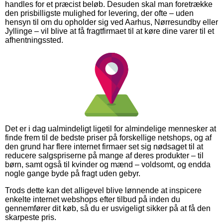
handles for et præcist beløb. Desuden skal man foretrække
den prisbilligste mulighed for levering, der ofte – uden
hensyn til om du opholder sig ved Aarhus, Nørresundby eller
Jyllinge – vil blive at få fragtfirmaet til at køre dine varer til et
afhentningssted.
Det er i dag ualmindeligt ligetil for almindelige mennesker at
finde frem til de bedste priser på forskellige netshops, og af
den grund har flere internet firmaer set sig nødsaget til at
reducere salgspriserne på mange af deres produkter – til
børn, samt også til kvinder og mænd – voldsomt, og endda
nogle gange byde på fragt uden gebyr.
Trods dette kan det alligevel blive lønnende at inspicere
enkelte internet webshops efter tilbud på inden du
gennemfører dit køb, så du er usvigeligt sikker på at få den
skarpeste pris.