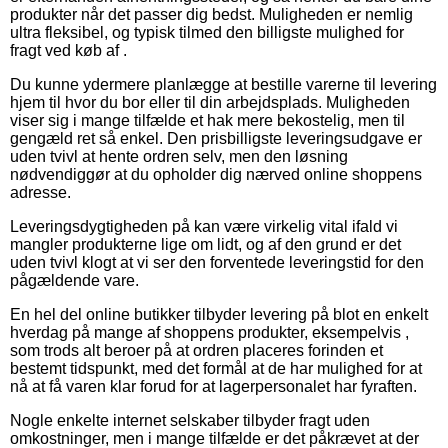
produkter når det passer dig bedst. Muligheden er nemlig
ultra fleksibel, og typisk tilmed den billigste mulighed for
fragt ved køb af .
Du kunne ydermere planlægge at bestille varerne til levering
hjem til hvor du bor eller til din arbejdsplads. Muligheden
viser sig i mange tilfælde et hak mere bekostelig, men til
gengæld ret så enkel. Den prisbilligste leveringsudgave er
uden tvivl at hente ordren selv, men den løsning
nødvendiggør at du opholder dig nærved online shoppens
adresse.
Leveringsdygtigheden på kan være virkelig vital ifald vi
mangler produkterne lige om lidt, og af den grund er det
uden tvivl klogt at vi ser den forventede leveringstid for den
pågældende vare.
En hel del online butikker tilbyder levering på blot en enkelt
hverdag på mange af shoppens produkter, eksempelvis ,
som trods alt beroer på at ordren placeres forinden et
bestemt tidspunkt, med det formål at de har mulighed for at
nå at få varen klar forud for at lagerpersonalet har fyraften.
Nogle enkelte internet selskaber tilbyder fragt uden
omkostninger, men i mange tilfælde er det påkrævet at der