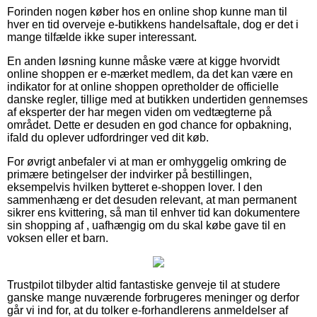
Forinden nogen køber hos en online shop kunne man til
hver en tid overveje e-butikkens handelsaftale, dog er det i
mange tilfælde ikke super interessant.
En anden løsning kunne måske være at kigge hvorvidt
online shoppen er e-mærket medlem, da det kan være en
indikator for at online shoppen opretholder de officielle
danske regler, tillige med at butikken undertiden gennemses
af eksperter der har megen viden om vedtægterne på
området. Dette er desuden en god chance for opbakning,
ifald du oplever udfordringer ved dit køb.
For øvrigt anbefaler vi at man er omhyggelig omkring de
primære betingelser der indvirker på bestillingen,
eksempelvis hvilken bytteret e-shoppen lover. I den
sammenhæng er det desuden relevant, at man permanent
sikrer ens kvittering, så man til enhver tid kan dokumentere
sin shopping af , uafhængig om du skal købe gave til en
voksen eller et barn.
Trustpilot tilbyder altid fantastiske genveje til at studere
ganske mange nuværende forbrugeres meninger og derfor
går vi ind for, at du tolker e-forhandlerens anmeldelser af