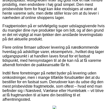
arbejdsplads. Muligheden viser sig godt nok et hak mindre
prisbillig, men endvidere i høj grad simpel. Den mest
prisbevidste form for fragt kan ikke modsiges at være at
hente varerne selv, men dette stiller krav om at du lever i
nærheden af online shoppens lager.
Fragtperioden på er selvfølgelig super udslagsgivende hvis
du mangler dine nye produkter lige om lidt, og af den grund
er det ret vigtigt at man tjekker den anslåede leveringsdato
på det aktuelle produkt.
Flere online firmaer udlover levering på næstkommende
hverdag på adskillige varer, eksempelvis , hvilket dog tager
udgangspunkt i at handlen laves forud for et fastsat
tidspunkt, med hensynstagen til at de kan nå at få varerne
afsendt forinden de pakkeansatte får fri.
Indtil flere forretninger på nettet byder på levering uden
omkostninger, men i mange tilfælde forudsætter det at du
bestiller for en fastsat sum. Derudover kan du udse dig den
mest prisbevidste fragtmetode, som oftest – hvad end man
befinder sig i Næstved, Værløse eller Humlebæk – vil blive
at få fragtmanden til at køre din bestilling til et
afhentningssted.