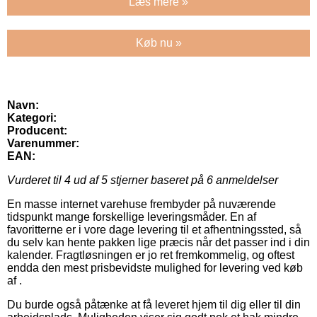
Læs mere »
Køb nu »
Navn:
Kategori:
Producent:
Varenummer:
EAN:
Vurderet til
4
ud af 5 stjerner baseret på
6
anmeldelser
En masse internet varehuse frembyder på nuværende
tidspunkt mange forskellige leveringsmåder. En af
favoritterne er i vore dage levering til et afhentningssted, så
du selv kan hente pakken lige præcis når det passer ind i din
kalender. Fragtløsningen er jo ret fremkommelig, og oftest
endda den mest prisbevidste mulighed for levering ved køb
af .
Du burde også påtænke at få leveret hjem til dig eller til din