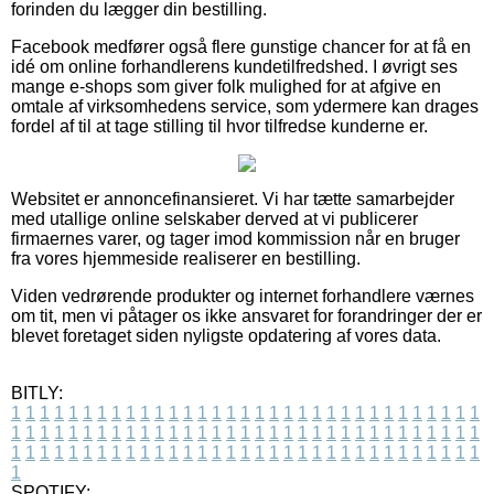
forinden du lægger din bestilling.
Facebook medfører også flere gunstige chancer for at få en
idé om online forhandlerens kundetilfredshed. I øvrigt ses
mange e-shops som giver folk mulighed for at afgive en
omtale af virksomhedens service, som ydermere kan drages
fordel af til at tage stilling til hvor tilfredse kunderne er.
Websitet er annoncefinansieret. Vi har tætte samarbejder
med utallige online selskaber derved at vi publicerer
firmaernes varer, og tager imod kommission når en bruger
fra vores hjemmeside realiserer en bestilling.
Viden vedrørende produkter og internet forhandlere værnes
om tit, men vi påtager os ikke ansvaret for forandringer der er
blevet foretaget siden nyligste opdatering af vores data.
BITLY:
1
1
1
1
1
1
1
1
1
1
1
1
1
1
1
1
1
1
1
1
1
1
1
1
1
1
1
1
1
1
1
1
1
1
1
1
1
1
1
1
1
1
1
1
1
1
1
1
1
1
1
1
1
1
1
1
1
1
1
1
1
1
1
1
1
1
1
1
1
1
1
1
1
1
1
1
1
1
1
1
1
1
1
1
1
1
1
1
1
1
1
1
1
1
1
1
1
1
1
1
SPOTIFY: