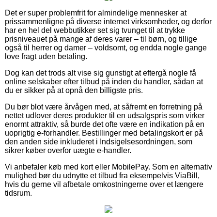
Det er super problemfrit for almindelige mennesker at
prissammenligne på diverse internet virksomheder, og derfor
har en hel del webbutikker set sig tvunget til at trykke
prisniveauet på mange af deres varer – til børn, og tillige
også til herrer og damer – voldsomt, og endda nogle gange
love fragt uden betaling.
Dog kan det trods alt vise sig gunstigt at eftergå nogle få
online selskaber efter tilbud på inden du handler, sådan at
du er sikker på at opnå den billigste pris.
Du bør blot være årvågen med, at såfremt en forretning på
nettet udlover deres produkter til en udsalgspris som virker
enormt attraktiv, så burde det ofte være en indikation på en
uoprigtig e-forhandler. Bestillinger med betalingskort er på
den anden side inkluderet i Indsigelsesordningen, som
sikrer køber overfor uægte e-handler.
Vi anbefaler køb med kort eller MobilePay. Som en alternativ
mulighed bør du udnytte et tilbud fra eksempelvis ViaBill,
hvis du gerne vil afbetale omkostningerne over et længere
tidsrum.