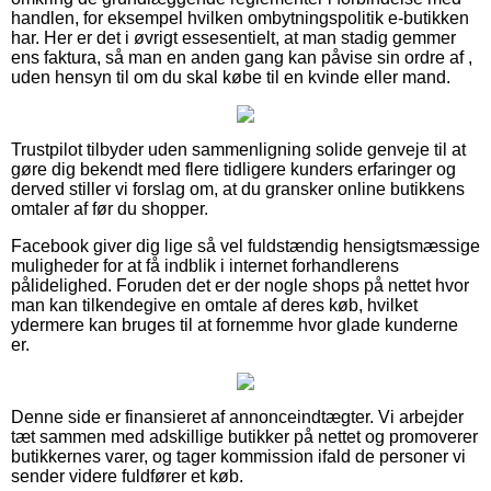
handlen, for eksempel hvilken ombytningspolitik e-butikken
har. Her er det i øvrigt essesentielt, at man stadig gemmer
ens faktura, så man en anden gang kan påvise sin ordre af ,
uden hensyn til om du skal købe til en kvinde eller mand.
Trustpilot tilbyder uden sammenligning solide genveje til at
gøre dig bekendt med flere tidligere kunders erfaringer og
derved stiller vi forslag om, at du gransker online butikkens
omtaler af før du shopper.
Facebook giver dig lige så vel fuldstændig hensigtsmæssige
muligheder for at få indblik i internet forhandlerens
pålidelighed. Foruden det er der nogle shops på nettet hvor
man kan tilkendegive en omtale af deres køb, hvilket
ydermere kan bruges til at fornemme hvor glade kunderne
er.
Denne side er finansieret af annonceindtægter. Vi arbejder
tæt sammen med adskillige butikker på nettet og promoverer
butikkernes varer, og tager kommission ifald de personer vi
sender videre fuldfører et køb.