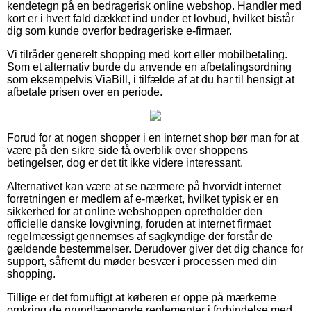
kendetegn på en bedragerisk online webshop. Handler med
kort er i hvert fald dækket ind under et lovbud, hvilket bistår
dig som kunde overfor bedrageriske e-firmaer.
Vi tilråder generelt shopping med kort eller mobilbetaling.
Som et alternativ burde du anvende en afbetalingsordning
som eksempelvis ViaBill, i tilfælde af at du har til hensigt at
afbetale prisen over en periode.
Forud for at nogen shopper i en internet shop bør man for at
være på den sikre side få overblik over shoppens
betingelser, dog er det tit ikke videre interessant.
Alternativet kan være at se nærmere på hvorvidt internet
forretningen er medlem af e-mærket, hvilket typisk er en
sikkerhed for at online webshoppen opretholder den
officielle danske lovgivning, foruden at internet firmaet
regelmæssigt gennemses af sagkyndige der forstår de
gældende bestemmelser. Derudover giver det dig chance for
support, såfremt du møder besvær i processen med din
shopping.
Tillige er det fornuftigt at køberen er oppe på mærkerne
omkring de grundlæggende reglementer i forbindelse med