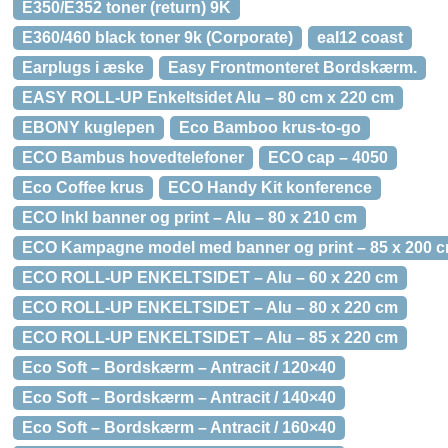
E350/E352 toner (return) 9K
E360/460 black toner 9k (Corporate)
eal12 coast
Earplugs i æske
Easy Frontmonteret Bordskærm.
EASY ROLL-UP Enkeltsidet Alu – 80 cm x 220 cm
EBONY kuglepen
Eco Bamboo krus-to-go
ECO Bambus hovedtelefoner
ECO cap – 4050
Eco Coffee krus
ECO Handy Kit konference
ECO Inkl banner og print – Alu – 80 x 210 cm
ECO Kampagne model med banner og print – 85 x 200 
ECO ROLL-UP ENKELTSIDET – Alu – 60 x 220 cm
ECO ROLL-UP ENKELTSIDET – Alu – 80 x 220 cm
ECO ROLL-UP ENKELTSIDET – Alu – 85 x 220 cm
Eco Soft – Bordskærm – Antracit / 120×40
Eco Soft – Bordskærm – Antracit / 140×40
Eco Soft – Bordskærm – Antracit / 160×40