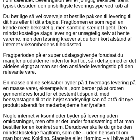
i din kalender. Leveringsformen er jo rigtig fleksibel, samt
typisk desuden den prisbilligste leveringstype ved køb af .
Du bør lige så vel overveje at bestille pakken til levering til
dit hus eller til dit arbejde. Fragtformen er som regel en
kende mere bekostelig, men samtidig særligt ligetil. Den
mindst kostelige slags levering er unægtelig selv at hente
varerne, men den løsning kræver at du bor i kort afstand af
internet virksomhedens tilholdssted.
Fragtperioden på er super udslagsgivende forudsat du
mangler produkterne inden for kort tid, så i det øjemed er det
aldeles vigtigt at man ser den anslåede leveringstid på den
relevante vare.
En masse online selskaber byder på 1 hverdags levering på
en masse varer, eksempelvis , som beroer på at ordren
gennemføres forud for et bestemt tidspunkt, med
hensynstagen til at de højst sandsynligt kan nå at få dit nye
produkt afsendt før medarbejderne har fyraften.
Nogle internet virksomheder byder på levering uden
omkostninger, men ofte er det under forudsætning af at man
bestiller for en konkret sum. Derudover skulle du gribe den
mindst kostelige fragtform, som ofte – uden hensyn til om
man bor ved Kolding, Slagelse eller Hørning – vil blive at få