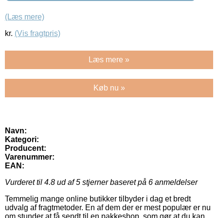
(Læs mere)
kr.
(Vis fragtpris)
Læs mere »
Køb nu »
Navn:
Kategori:
Producent:
Varenummer:
EAN:
Vurderet til
4.8
ud af 5 stjerner baseret på
6
anmeldelser
Temmelig mange online butikker tilbyder i dag et bredt
udvalg af fragtmetoder. En af dem der er mest populær er nu
om stunder at få sendt til en pakkeshop, som gør at du kan