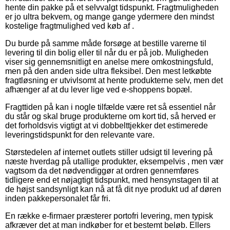
hente din pakke på et selvvalgt tidspunkt. Fragtmuligheden
er jo ultra bekvem, og mange gange ydermere den mindst
kostelige fragtmulighed ved køb af .
Du burde på samme måde forsøge at bestille varerne til
levering til din bolig eller til når du er på job. Muligheden
viser sig gennemsnitligt en anelse mere omkostningsfuld,
men på den anden side ultra fleksibel. Den mest letkøbte
fragtløsning er utvivlsomt at hente produkterne selv, men det
afhænger af at du lever lige ved e-shoppens bopæl.
Fragttiden på kan i nogle tilfælde være ret så essentiel når
du står og skal bruge produkterne om kort tid, så herved er
det forholdsvis vigtigt at vi dobbelttjekker det estimerede
leveringstidspunkt for den relevante vare.
Størstedelen af internet outlets stiller udsigt til levering på
næste hverdag på utallige produkter, eksempelvis , men vær
vagtsom da det nødvendiggør at ordren gennemføres
tidligere end et nøjagtigt tidspunkt, med hensynstagen til at
de højst sandsynligt kan nå at få dit nye produkt ud af døren
inden pakkepersonalet får fri.
En række e-firmaer præsterer portofri levering, men typisk
afkræver det at man indkøber for et bestemt beløb. Ellers