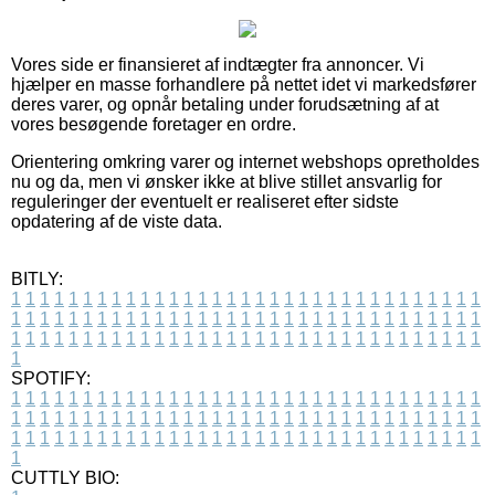
Vores side er finansieret af indtægter fra annoncer. Vi
hjælper en masse forhandlere på nettet idet vi markedsfører
deres varer, og opnår betaling under forudsætning af at
vores besøgende foretager en ordre.
Orientering omkring varer og internet webshops opretholdes
nu og da, men vi ønsker ikke at blive stillet ansvarlig for
reguleringer der eventuelt er realiseret efter sidste
opdatering af de viste data.
BITLY:
1
1
1
1
1
1
1
1
1
1
1
1
1
1
1
1
1
1
1
1
1
1
1
1
1
1
1
1
1
1
1
1
1
1
1
1
1
1
1
1
1
1
1
1
1
1
1
1
1
1
1
1
1
1
1
1
1
1
1
1
1
1
1
1
1
1
1
1
1
1
1
1
1
1
1
1
1
1
1
1
1
1
1
1
1
1
1
1
1
1
1
1
1
1
1
1
1
1
1
1
SPOTIFY:
1
1
1
1
1
1
1
1
1
1
1
1
1
1
1
1
1
1
1
1
1
1
1
1
1
1
1
1
1
1
1
1
1
1
1
1
1
1
1
1
1
1
1
1
1
1
1
1
1
1
1
1
1
1
1
1
1
1
1
1
1
1
1
1
1
1
1
1
1
1
1
1
1
1
1
1
1
1
1
1
1
1
1
1
1
1
1
1
1
1
1
1
1
1
1
1
1
1
1
1
CUTTLY BIO: