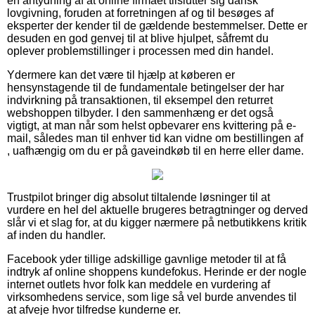
en antydning af at online firmaet tilslutter sig dansk
lovgivning, foruden at forretningen af og til besøges af
eksperter der kender til de gældende bestemmelser. Dette er
desuden en god genvej til at blive hjulpet, såfremt du
oplever problemstillinger i processen med din handel.
Ydermere kan det være til hjælp at køberen er
hensynstagende til de fundamentale betingelser der har
indvirkning på transaktionen, til eksempel den returret
webshoppen tilbyder. I den sammenhæng er det også
vigtigt, at man når som helst opbevarer ens kvittering på e-
mail, således man til enhver tid kan vidne om bestillingen af
, uafhængig om du er på gaveindkøb til en herre eller dame.
Trustpilot bringer dig absolut tiltalende løsninger til at
vurdere en hel del aktuelle brugeres betragtninger og derved
slår vi et slag for, at du kigger nærmere på netbutikkens kritik
af inden du handler.
Facebook yder tillige adskillige gavnlige metoder til at få
indtryk af online shoppens kundefokus. Herinde er der nogle
internet outlets hvor folk kan meddele en vurdering af
virksomhedens service, som lige så vel burde anvendes til
at afveje hvor tilfredse kunderne er.