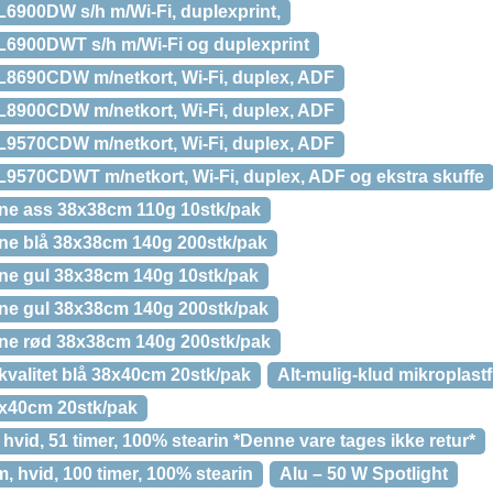
L6900DW s/h m/Wi-Fi, duplexprint,
-L6900DWT s/h m/Wi-Fi og duplexprint
-L8690CDW m/netkort, Wi-Fi, duplex, ADF
-L8900CDW m/netkort, Wi-Fi, duplex, ADF
-L9570CDW m/netkort, Wi-Fi, duplex, ADF
-L9570CDWT m/netkort, Wi-Fi, duplex, ADF og ekstra skuffe
line ass 38x38cm 110g 10stk/pak
line blå 38x38cm 140g 200stk/pak
line gul 38x38cm 140g 10stk/pak
line gul 38x38cm 140g 200stk/pak
line rød 38x38cm 140g 200stk/pak
 kvalitet blå 38x40cm 20stk/pak
Alt-mulig-klud mikroplast
38x40cm 20stk/pak
hvid, 51 timer, 100% stearin *Denne vare tages ikke retur*
, hvid, 100 timer, 100% stearin
Alu – 50 W Spotlight