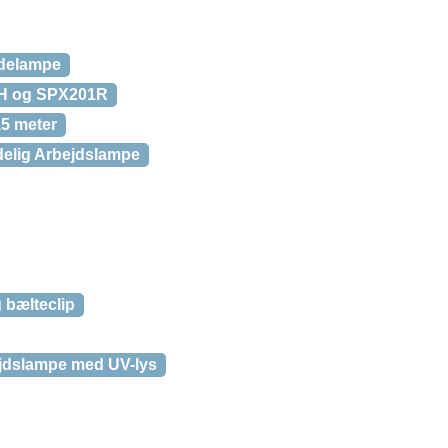
delampe
2H og SPX201R
,5 meter
lig Arbejdslampe
bælteclip
dslampe med UV-lys