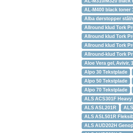
AL-M310/M320 black t
AL-M400 black toner
Alba dørstopper stål
Allround klud Tork P
Allround klud Tork 
Allround klud Tork P
Allround-klud Tork 
Aloe Vera gel, Avivir,
Alpo 30 Tekstplade
Alpo 50 Tekstplade
Alpo 70 Tekstplade
ALS ACS301F Heavy D
ALS ASL201R
ALS
ALS ASL501R Fleksib
ALS AUD202H Genopla