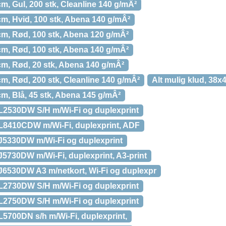
cm, Gul, 200 stk, Cleanline 140 g/mÂ²
cm, Hvid, 100 stk, Abena 140 g/mÂ²
cm, Rød, 100 stk, Abena 120 g/mÂ²
cm, Rød, 100 stk, Abena 140 g/mÂ²
cm, Rød, 20 stk, Abena 140 g/mÂ²
cm, Rød, 200 stk, Cleanline 140 g/mÂ²
Alt mulig klud, 38x4
cm, Blå, 45 stk, Abena 145 g/mÂ²
-L2530DW S/H m/Wi-Fi og duplexprint
-L8410CDW m/Wi-Fi, duplexprint, ADF
-J5330DW m/Wi-Fi og duplexprint
J5730DW m/Wi-Fi, duplexprint, A3-print
-J6530DW A3 m/netkort, Wi-Fi og duplexpr
-L2730DW S/H m/Wi-Fi og duplexprint
-L2750DW S/H m/Wi-Fi og duplexprint
L5700DN s/h m/Wi-Fi, duplexprint,