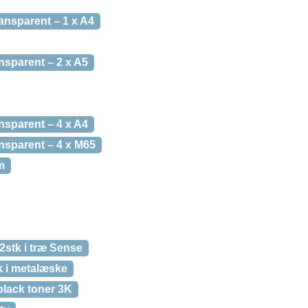
ansparent – 1 x A4
nsparent – 2 x A5
nsparent – 4 x A4
nsparent – 4 x M65
m
stk i træ Sense
k i metalæske
black toner 3K