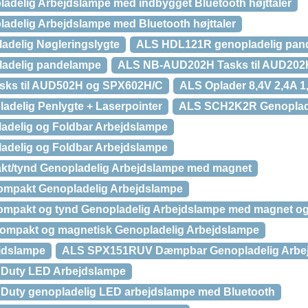
delig Arbejdslampe med indbygget Bluetooth højttaler
delig Arbejdslampe med Bluetooth højttaler
delig Nøgleringslygte
ALS HDL121R genopladelig pan
adelig pandelampe
ALS NB-AUD202H Tasks til AUD20
ks til AUD502H og SPX602H/C
ALS Oplader 8,4V 2,4A 1
delig Penlygte + Laserpointer
ALS SCH2K2R Genoplade
delig og Foldbar Arbejdslampe
delig og Foldbar Arbejdslampe
t/tynd Genopladelig Arbejdslampe med magnet
mpakt Genopladelig Arbejdslampe
mpakt og tynd Genopladelig Arbejdslampe med magnet og 
ompakt og magnetisk Genopladelig Arbejdslampe
jdslampe
ALS SPX151RUV Dæmpbar Genopladelig Arbej
Duty LED Arbejdslampe
uty genopladelig LED arbejdslampe med Bluetooth