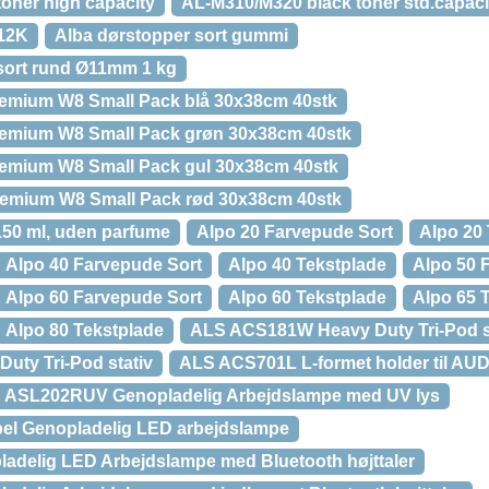
oner high capacity
AL-M310/M320 black toner std.capaci
 12K
Alba dørstopper sort gummi
/sort rund Ø11mm 1 kg
remium W8 Small Pack blå 30x38cm 40stk
Premium W8 Small Pack grøn 30x38cm 40stk
remium W8 Small Pack gul 30x38cm 40stk
Premium W8 Small Pack rød 30x38cm 40stk
 150 ml, uden parfume
Alpo 20 Farvepude Sort
Alpo 20
Alpo 40 Farvepude Sort
Alpo 40 Tekstplade
Alpo 50 
Alpo 60 Farvepude Sort
Alpo 60 Tekstplade
Alpo 65 
Alpo 80 Tekstplade
ALS ACS181W Heavy Duty Tri-Pod st
uty Tri-Pod stativ
ALS ACS701L L-formet holder til A
 ASL202RUV Genopladelig Arbejdslampe med UV lys
el Genopladelig LED arbejdslampe
delig LED Arbejdslampe med Bluetooth højttaler