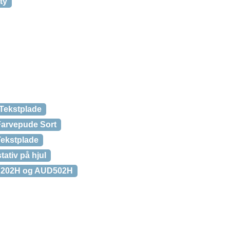
ty
 Tekstplade
Farvepude Sort
Tekstplade
ativ på hjul
UD202H og AUD502H