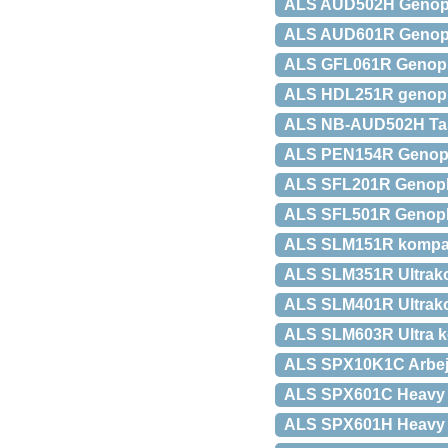
ALS AUD502H Genopla
ALS AUD601R Genopla
ALS GFL061R Genopla
ALS HDL251R genopl
ALS NB-AUD502H Tas
ALS PEN154R Genopla
ALS SFL201R Genopla
ALS SFL501R Genopla
ALS SLM151R kompak
ALS SLM351R Ultrako
ALS SLM401R Ultrako
ALS SLM603R Ultra k
ALS SPX10K1C Arbe
ALS SPX601C Heavy 
ALS SPX601H Heavy D