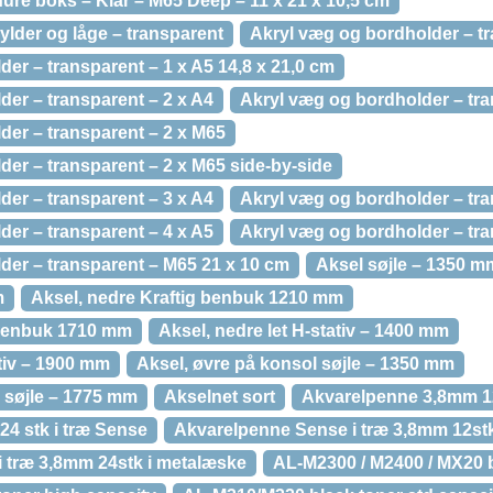
ure boks – Klar – M65 Deep – 11 x 21 x 10,5 cm
hylder og låge – transparent
Akryl væg og bordholder – tr
er – transparent – 1 x A5 14,8 x 21,0 cm
er – transparent – 2 x A4
Akryl væg og bordholder – tra
der – transparent – 2 x M65
er – transparent – 2 x M65 side-by-side
er – transparent – 3 x A4
Akryl væg og bordholder – tra
er – transparent – 4 x A5
Akryl væg og bordholder – tra
der – transparent – M65 21 x 10 cm
Aksel søjle – 1350 m
m
Aksel, nedre Kraftig benbuk 1210 mm
 benbuk 1710 mm
Aksel, nedre let H-stativ – 1400 mm
ativ – 1900 mm
Aksel, øvre på konsol søjle – 1350 mm
l søjle – 1775 mm
Akselnet sort
Akvarelpenne 3,8mm 12
4 stk i træ Sense
Akvarelpenne Sense i træ 3,8mm 12st
 træ 3,8mm 24stk i metalæske
AL-M2300 / M2400 / MX20 