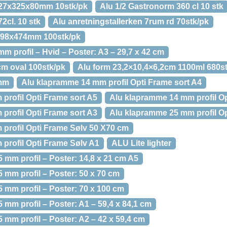
527x325x80mm 10stk/pk
Alu 1/2 Gastronorm 360 cl 10 stk
2cl. 10 stk
Alu anretningstallerken 7rum rd 70stk/pk
x98x474mm 100stk/pk
mm profil – Hvid – Poster: A3 – 29,7 x 42 cm
cm oval 100stk/pk
Alu form 23,2×10,4×6,2cm 1100ml 680s
mm
Alu klapramme 14 mm profil Opti Frame sort A4
profil Opti Frame sort A5
Alu klapramme 14 mm profil Op
profil Opti Frame sort A3
Alu klapramme 25 mm profil Op
profil Opti Frame Sølv 50 X70 cm
profil Opti Frame Sølv A1
ALU Lite lighter
mm profil – Poster: 14,8 x 21 cm A5
 mm profil – Poster: 50 x 70 cm
 mm profil – Poster: 70 x 100 cm
mm profil – Poster: A1 – 59,4 x 84,1 cm
mm profil – Poster: A2 – 42 x 59,4 cm