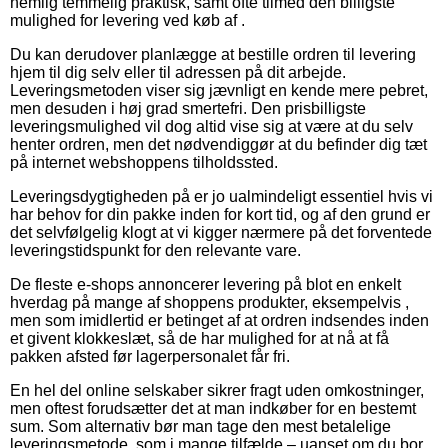
nemlig temmelig praktisk, samt ofte tilmed den billigste
mulighed for levering ved køb af .
Du kan derudover planlægge at bestille ordren til levering
hjem til dig selv eller til adressen på dit arbejde.
Leveringsmetoden viser sig jævnligt en kende mere pebret,
men desuden i høj grad smertefri. Den prisbilligste
leveringsmulighed vil dog altid vise sig at være at du selv
henter ordren, men det nødvendiggør at du befinder dig tæt
på internet webshoppens tilholdssted.
Leveringsdygtigheden på er jo ualmindeligt essentiel hvis vi
har behov for din pakke inden for kort tid, og af den grund er
det selvfølgelig klogt at vi kigger nærmere på det forventede
leveringstidspunkt for den relevante vare.
De fleste e-shops annoncerer levering på blot en enkelt
hverdag på mange af shoppens produkter, eksempelvis ,
men som imidlertid er betinget af at ordren indsendes inden
et givent klokkeslæt, så de har mulighed for at nå at få
pakken afsted før lagerpersonalet får fri.
En hel del online selskaber sikrer fragt uden omkostninger,
men oftest forudsætter det at man indkøber for en bestemt
sum. Som alternativ bør man tage den mest betalelige
leveringsmetode, som i mange tilfælde – uanset om du bor