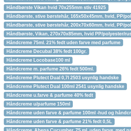
Håndbørste Vikan hvid 70x255mm stiv 41925
Håndbørste, stive børstehår, 165x50x45mm, hvid, PP/polye
Håndbørste, stive børstehår, 200x70x60mm, hvid, PP/polye
Håndbørste, Vikan, 270x70x85mm, hvid PP/polyester/rustfr
Håndcreme 75ml. 21% fedt uden farve med parfume
Håndcreme Decubal 38% fedt 100gr.
Håndcreme Locobase100 ml
Håndcreme m. parfume 26% fedt 500ml.
Håndcreme Plutect Dual 0,7l 2503 usynlig handske
Håndcreme Plutect Dual 100ml 2541 usynlig handske
Håndcreme u.farve & parfume 40% fedt
Håndcreme u/parfume 150ml
Håndcreme uden farve & parfume 100ml -hud og håndc
Håndcreme uden farve & parfume 21% fedt 0,5L
Håndcreme, Abena Cucumber, 75 ml, uden farve, med p