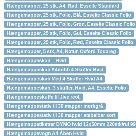
Hængemapper, 25 stk, A4, Rød, Esselte Standard
Hængemapper, 25 stk, Folio, Blå, Esselte Classic Folio
Hængemapper, 25 stk, Folio, Grøn, Esselte Classic Folio
Hængemapper, 25 stk, Folio, Gul, Esselte Classic Folio
Hængemapper, 25 stk, Folio, Rød, Esselte Classic Folio
Hængemapper, 5 stk, A4, Natur, Oxford Touareg
Hængemappeskab – Hvid
Hængemappeskab A4dobb 4 Skuffer Hvid
Hængemappeskab Med 4 Skuffer Hvid A4
Hængemappeskab, 3 skuffer, Hvid, A4, Esselte Folio
Hængemappeskuffe til Jive reol.
Hængemappestativ til 30 mapper mørkgrå
Hængemappestativ til 30 mapper stabelbar sort
Hængemappetiketter DYMO hvid 12x50mm 220stk/rul 9
Hængemappevogn A4 Åben Hvid