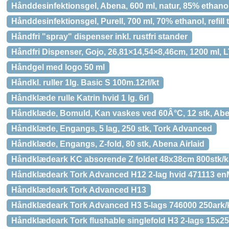
Hånddesinfektionsgel, Abena, 600 ml, natur, 85% ethan
Hånddesinfektionsgel, Purell, 700 ml, 70% ethanol, refill 
Håndfri "spray" dispenser inkl. rustfri stander
Håndfri Dispenser, Gojo, 26,81×14,54×8,46cm, 1200 ml, L
Håndgel med logo 50 ml
Håndkl. ruller 1lg. Basic S 100m.12rl/kt
Håndklæde rulle Katrin hvid 1 lg. 6rl
Håndklæde, Bomuld, Kan vaskes ved 60Â°C, 12 stk, Ab
Håndklæde, Engangs, 5 lag, 250 stk, Tork Advanced
Håndklæde, Engangs, Z-fold, 80 stk, Abena Airlaid
Håndklædeark KC absorende Z foldet 48x38cm 800stk/k
Håndklædeark Tork Advanced H12 2-lag hvid 471113 enM
Håndklædeark Tork Advanced H13
Håndklædeark Tork Advanced H3 5-lags 746000 250ark/
Håndklædeark Tork flushable singlefold H3 2-lags 15x2