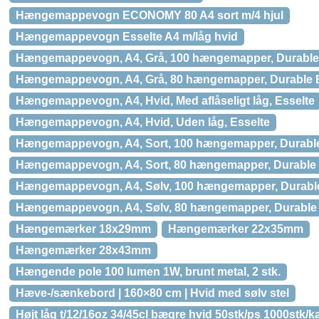
Hængemappevogn ECONOMY 80 A4 sort m/4 hjul
Hængemappevogn Esselte A4 m/låg hvid
Hængemappevogn, A4, Grå, 100 hængemapper, Durab
Hængemappevogn, A4, Grå, 80 hængemapper, Durabl
Hængemappevogn, A4, Hvid, Med aflåseligt låg, Esselte
Hængemappevogn, A4, Hvid, Uden låg, Esselte
Hængemappevogn, A4, Sort, 100 hængemapper, Dura
Hængemappevogn, A4, Sort, 80 hængemapper, Durabl
Hængemappevogn, A4, Sølv, 100 hængemapper, Dura
Hængemappevogn, A4, Sølv, 80 hængemapper, Durabl
Hængemærker 18x29mm
Hængemærker 22x35mm
Hængemærker 28x43mm
Hængende pole 100 lumen 1W, brunt metal, 2 stk.
Hæve-/sænkebord | 160×80 cm | Hvid med sølv stel
Højt låg t/12/16oz 34/45cl bægre hvid 50stk/ps 1000stk/k