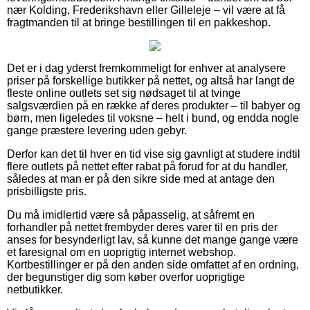
nær Kolding, Frederikshavn eller Gilleleje – vil være at få
fragtmanden til at bringe bestillingen til en pakkeshop.
Det er i dag yderst fremkommeligt for enhver at analysere
priser på forskellige butikker på nettet, og altså har langt de
fleste online outlets set sig nødsaget til at tvinge
salgsværdien på en række af deres produkter – til babyer og
børn, men ligeledes til voksne – helt i bund, og endda nogle
gange præstere levering uden gebyr.
Derfor kan det til hver en tid vise sig gavnligt at studere indtil
flere outlets på nettet efter rabat på forud for at du handler,
således at man er på den sikre side med at antage den
prisbilligste pris.
Du må imidlertid være så påpasselig, at såfremt en
forhandler på nettet frembyder deres varer til en pris der
anses for besynderligt lav, så kunne det mange gange være
et faresignal om en uoprigtig internet webshop.
Kortbestillinger er på den anden side omfattet af en ordning,
der begunstiger dig som køber overfor uoprigtige
netbutikker.