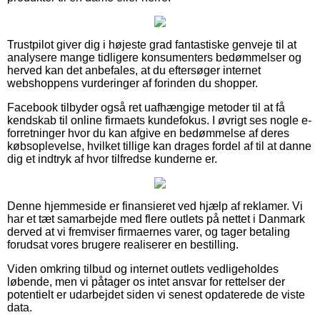
Trustpilot giver dig i højeste grad fantastiske genveje til at
analysere mange tidligere konsumenters bedømmelser og
herved kan det anbefales, at du eftersøger internet
webshoppens vurderinger af forinden du shopper.
Facebook tilbyder også ret uafhængige metoder til at få
kendskab til online firmaets kundefokus. I øvrigt ses nogle e-
forretninger hvor du kan afgive en bedømmelse af deres
købsoplevelse, hvilket tillige kan drages fordel af til at danne
dig et indtryk af hvor tilfredse kunderne er.
Denne hjemmeside er finansieret ved hjælp af reklamer. Vi
har et tæt samarbejde med flere outlets på nettet i Danmark
derved at vi fremviser firmaernes varer, og tager betaling
forudsat vores brugere realiserer en bestilling.
Viden omkring tilbud og internet outlets vedligeholdes
løbende, men vi påtager os intet ansvar for rettelser der
potentielt er udarbejdet siden vi senest opdaterede de viste
data.