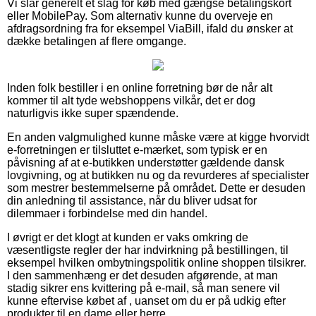
Vi slår generelt et slag for køb med gængse betalingskort
eller MobilePay. Som alternativ kunne du overveje en
afdragsordning fra for eksempel ViaBill, ifald du ønsker at
dække betalingen af flere omgange.
Inden folk bestiller i en online forretning bør de når alt
kommer til alt tyde webshoppens vilkår, det er dog
naturligvis ikke super spændende.
En anden valgmulighed kunne måske være at kigge hvorvidt
e-forretningen er tilsluttet e-mærket, som typisk er en
påvisning af at e-butikken understøtter gældende dansk
lovgivning, og at butikken nu og da revurderes af specialister
som mestrer bestemmelserne på området. Dette er desuden
din anledning til assistance, når du bliver udsat for
dilemmaer i forbindelse med din handel.
I øvrigt er det klogt at kunden er vaks omkring de
væsentligste regler der har indvirkning på bestillingen, til
eksempel hvilken ombytningspolitik online shoppen tilsikrer.
I den sammenhæng er det desuden afgørende, at man
stadig sikrer ens kvittering på e-mail, så man senere vil
kunne eftervise købet af , uanset om du er på udkig efter
produkter til en dame eller herre.