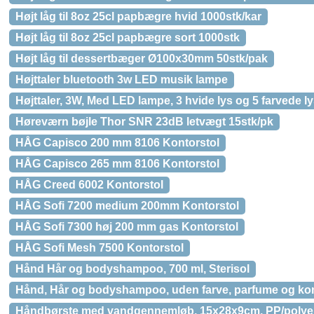
Højt låg til 8oz 25cl papbægre hvid 1000stk/kar
Højt låg til 8oz 25cl papbægre sort 1000stk
Højt låg til dessertbæger Ø100x30mm 50stk/pak
Højttaler bluetooth 3w LED musik lampe
Højttaler, 3W, Med LED lampe, 3 hvide lys og 5 farvede ly
Høreværn bøjle Thor SNR 23dB letvægt 15stk/pk
HÅG Capisco 200 mm 8106 Kontorstol
HÅG Capisco 265 mm 8106 Kontorstol
HÅG Creed 6002 Kontorstol
HÅG Sofi 7200 medium 200mm Kontorstol
HÅG Sofi 7300 høj 200 mm gas Kontorstol
HÅG Sofi Mesh 7500 Kontorstol
Hånd Hår og bodyshampoo, 700 ml, Sterisol
Hånd, Hår og bodyshampoo, uden farve, parfume og kons
Håndbørste med vandgennemløb, 15x28x9cm, PP/polyester