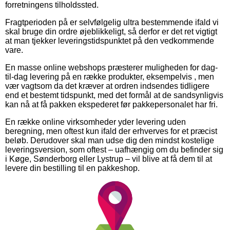
forretningens tilholdssted.
Fragtperioden på er selvfølgelig ultra bestemmende ifald vi
skal bruge din ordre øjeblikkeligt, så derfor er det ret vigtigt
at man tjekker leveringstidspunktet på den vedkommende
vare.
En masse online webshops præsterer muligheden for dag-
til-dag levering på en række produkter, eksempelvis , men
vær vagtsom da det kræver at ordren indsendes tidligere
end et bestemt tidspunkt, med det formål at de sandsynligvis
kan nå at få pakken ekspederet før pakkepersonalet har fri.
En række online virksomheder yder levering uden
beregning, men oftest kun ifald der erhverves for et præcist
beløb. Derudover skal man udse dig den mindst kostelige
leveringsversion, som oftest – uafhængig om du befinder sig
i Køge, Sønderborg eller Lystrup – vil blive at få dem til at
levere din bestilling til en pakkeshop.