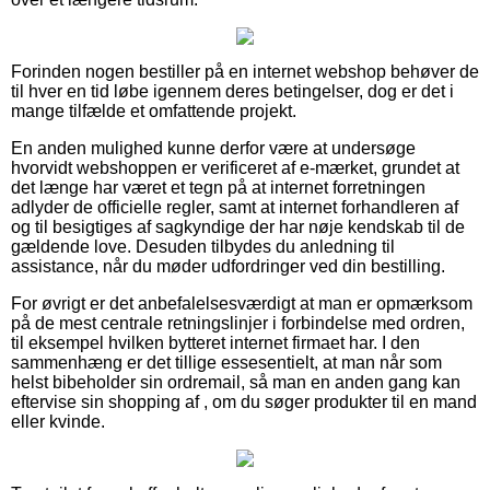
Forinden nogen bestiller på en internet webshop behøver de
til hver en tid løbe igennem deres betingelser, dog er det i
mange tilfælde et omfattende projekt.
En anden mulighed kunne derfor være at undersøge
hvorvidt webshoppen er verificeret af e-mærket, grundet at
det længe har været et tegn på at internet forretningen
adlyder de officielle regler, samt at internet forhandleren af
og til besigtiges af sagkyndige der har nøje kendskab til de
gældende love. Desuden tilbydes du anledning til
assistance, når du møder udfordringer ved din bestilling.
For øvrigt er det anbefalelsesværdigt at man er opmærksom
på de mest centrale retningslinjer i forbindelse med ordren,
til eksempel hvilken bytteret internet firmaet har. I den
sammenhæng er det tillige essesentielt, at man når som
helst bibeholder sin ordremail, så man en anden gang kan
eftervise sin shopping af , om du søger produkter til en mand
eller kvinde.