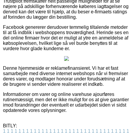
Trustpilot fremskaffer helt passelige muligheder for at se
nøjere på adskillige forhenværende køberes iagttagelser og
derved kan det være til hjælp, at du beser e-firmaets ratings
af forinden du lægger din bestilling.
Facebook genererer derudover temmelig tiltalende metoder
til at få indblik i webshoppens troværdighed. Herinde ses en
del online firmaer hvor det er muligt at ytre en anmeldelse af
købsoplevelsen, hvilket lige så vel burde benyttes til at
vurdere hvor glade kunderne er.
Denne hjemmeside er reklamefinansieret. Vi har et fast
samarbejde med diverse internet webshops når vi fremviser
deres varer, og modtager honorar under forudsætning af at
de brugere vi sender videre realiserer et indkøb.
Informationer om varer og online varehuse ajourføres
rutinemæssigt, men det er ikke muligt for os at give garantier
imod forandringer der eventuelt er udarbejdet siden vi sidst
opdaterede vores oplysninger.
BITLY:
1
1
1
1
1
1
1
1
1
1
1
1
1
1
1
1
1
1
1
1
1
1
1
1
1
1
1
1
1
1
1
1
1