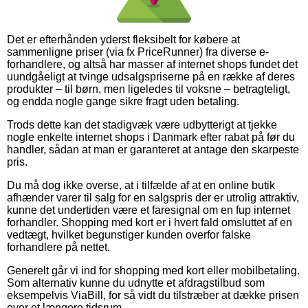
Det er efterhånden yderst fleksibelt for købere at
sammenligne priser (via fx PriceRunner) fra diverse e-
forhandlere, og altså har masser af internet shops fundet det
uundgåeligt at tvinge udsalgspriserne på en række af deres
produkter – til børn, men ligeledes til voksne – betragteligt,
og endda nogle gange sikre fragt uden betaling.
Trods dette kan det stadigvæk være udbytterigt at tjekke
nogle enkelte internet shops i Danmark efter rabat på før du
handler, sådan at man er garanteret at antage den skarpeste
pris.
Du må dog ikke overse, at i tilfælde af at en online butik
afhænder varer til salg for en salgspris der er utrolig attraktiv,
kunne det undertiden være et faresignal om en fup internet
forhandler. Shopping med kort er i hvert fald omsluttet af en
vedtægt, hvilket begunstiger kunden overfor falske
forhandlere på nettet.
Generelt går vi ind for shopping med kort eller mobilbetaling.
Som alternativ kunne du udnytte et afdragstilbud som
eksempelvis ViaBill, for så vidt du tilstræber at dække prisen
over et længere tidsrum.