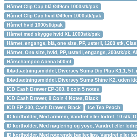
Hårnet Clip Cap blå Ø49cm 1000stk/pak
Hårnet Clip Cap hvid Ø49cm 1000stk/pak
Hårnet hvid 1000stk/pak
Hårnet med skygge hvid XL 1000stk/pak
Hårnet, engangs, blå, one size, PP, usteril, 1200 stk, Clas
Hårnet, One size, hvid, PP, usteril, engangs, 200stk/pk, 
Hårschampoo Abena 500ml
Iblødsætningsmiddel, Diversey Suma Dip Plus K1.1, 5 l,
Iblødsætningsmiddel, Diversey Suma Shine K2, uden klor
ICD Cash Drawer EP-300. 8 coin 5 notes
ICD Cash Drawer, 8 Coin 4 Notes, Black
ICD EP-300, Cash Drawer, Black
Ice Tea Peach
ID kortholder, Med armrem, Vandret eller lodret, 10 stk, 
ID kortholder, Med nøglering og yoyo, Vandret eller lod
ID kortholder, Med roterende bælteclips, Vandret eller lod