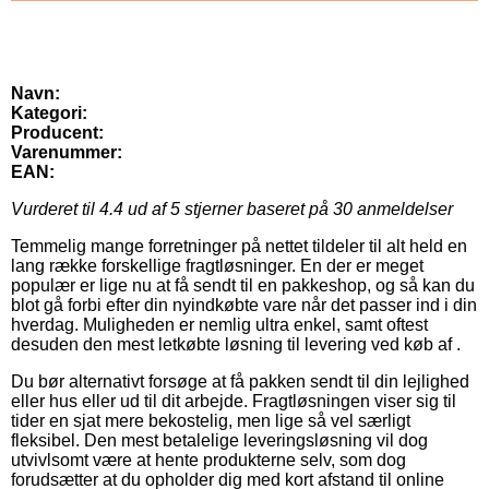
Navn:
Kategori:
Producent:
Varenummer:
EAN:
Vurderet til
4.4
ud af 5 stjerner baseret på
30
anmeldelser
Temmelig mange forretninger på nettet tildeler til alt held en
lang række forskellige fragtløsninger. En der er meget
populær er lige nu at få sendt til en pakkeshop, og så kan du
blot gå forbi efter din nyindkøbte vare når det passer ind i din
hverdag. Muligheden er nemlig ultra enkel, samt oftest
desuden den mest letkøbte løsning til levering ved køb af .
Du bør alternativt forsøge at få pakken sendt til din lejlighed
eller hus eller ud til dit arbejde. Fragtløsningen viser sig til
tider en sjat mere bekostelig, men lige så vel særligt
fleksibel. Den mest betalelige leveringsløsning vil dog
utvivlsomt være at hente produkterne selv, som dog
forudsætter at du opholder dig med kort afstand til online