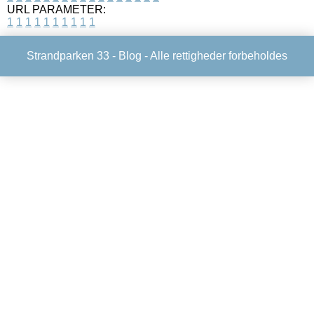
URL PARAMETER:
1
1
1
1
1
1
1
1
1
1
Strandparken 33 -
Blog
- Alle rettigheder forbeholdes