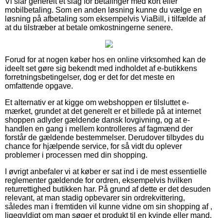
Vi slår generelt et slag for betalinger med kort eller
mobilbetaling. Som en anden løsning kunne du vælge en
løsning på afbetaling som eksempelvis ViaBill, i tilfælde af
at du tilstræber at betale omkostningerne senere.
Forud for at nogen køber hos en online virksomhed kan de
ideelt set gøre sig bekendt med indholdet af e-butikkens
forretningsbetingelser, dog er det for det meste en
omfattende opgave.
Et alternativ er at kigge om webshoppen er tilsluttet e-
mærket, grundet at det generelt er et billede på at internet
shoppen adlyder gældende dansk lovgivning, og at e-
handlen en gang i mellem kontrolleres af fagmænd der
forstår de gældende bestemmelser. Derudover tilbydes du
chance for hjælpende service, for så vidt du oplever
problemer i processen med din shopping.
I øvrigt anbefaler vi at køber er sat ind i de mest essentielle
reglementer gældende for ordren, eksempelvis hvilken
returrettighed butikken har. På grund af dette er det desuden
relevant, at man stadig opbevarer sin ordrekvittering,
således man i fremtiden vil kunne vidne om sin shopping af ,
ligegyldigt om man søger et produkt til en kvinde eller mand.