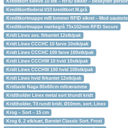
Kreditkort sleeve 10 stk – RFID sikker – beskytter person
Kreditkortfoderal t/10 kreditkort M.grå
Kreditkortmappe m/8 lommer RFID sikret – Mod uautoris
Kreditkortmappe mørkegrå 75x102mm RFID Secure
Kridt Linex ass. firkantet 12stk/pak
Kridt Linex CCCHC 10 farve 10stk/pak
Kridt Linex CCCHC 100 farve 100stk/pak
Kridt Linex CCCHW 10 hvid 10stk/pak
Kridt Linex CCCHW 100 hvid 100stk/pak
Kridt Linex hvid firkantet 12stk/pak
Kridtavle Naga 80x60cm m/træramme
Kridtholder Linex metal sort t/rundt kridt
Kridtholder, Til rundt kridt, Ø10mm, sort, Linex
Krog – Sort – 15 cm
Krog 6, 2 stk/sæt, Børstet Classic Sort, Frost