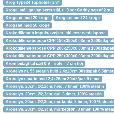
Krog Type24 Topholder 3/8"
Kroge, stål, galvaniseret stål, til Door Caddy sæt af 2 stk.
Krogsæt med 20 kroge
Krogsæt med 24 kroge
Krogsæt med 56 kroge
Krokodillenæb Impuls-svejser inkl. reservedelspose
Krokodillenæbspose CPP 150x350x0,03mm 3500stk/pa
Krokodillenæbspose CPP 200x250x0,03mm 1000stk/pa
Krokodillenæbspose CPP 250x300x0,03mm 2000stk/pa
Krom belagt tal sæt 0-9 – sølv – 7 cm høj
Kronelys nr. 55 stearin hvid 2,4x20cm 30stk/pak 6,5timer
Kronelys stearin hvid 2,4x25cm 30stk/pak 9 timer
Kronelys, 20cm, Ø2,2cm, hvid, 7 timer, 100% stearin
Kronelys, 20cm, Ø2,3cm, gul, 8 timer, 100% stearin
Kronelys, 20cm, Ø2,3cm, mørkeblå, 8 timer, 100 % steari
Kronelys, 20cm, Ø2,3cm, mørkegrøn, 8 timer, 100 % stea