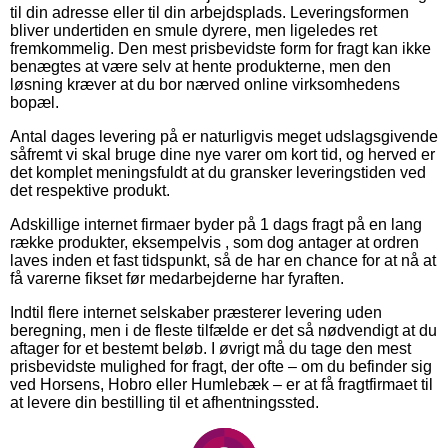
til din adresse eller til din arbejdsplads. Leveringsformen
bliver undertiden en smule dyrere, men ligeledes ret
fremkommelig. Den mest prisbevidste form for fragt kan ikke
benægtes at være selv at hente produkterne, men den
løsning kræver at du bor nærved online virksomhedens
bopæl.
Antal dages levering på er naturligvis meget udslagsgivende
såfremt vi skal bruge dine nye varer om kort tid, og herved er
det komplet meningsfuldt at du gransker leveringstiden ved
det respektive produkt.
Adskillige internet firmaer byder på 1 dags fragt på en lang
række produkter, eksempelvis , som dog antager at ordren
laves inden et fast tidspunkt, så de har en chance for at nå at
få varerne fikset før medarbejderne har fyraften.
Indtil flere internet selskaber præsterer levering uden
beregning, men i de fleste tilfælde er det så nødvendigt at du
aftager for et bestemt beløb. I øvrigt må du tage den mest
prisbevidste mulighed for fragt, der ofte – om du befinder sig
ved Horsens, Hobro eller Humlebæk – er at få fragtfirmaet til
at levere din bestilling til et afhentningssted.