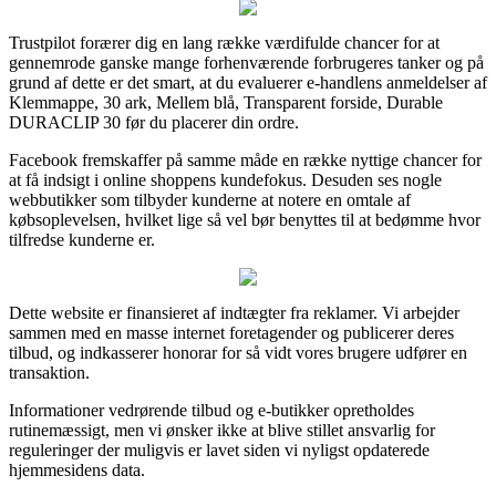
Trustpilot forærer dig en lang række værdifulde chancer for at
gennemrode ganske mange forhenværende forbrugeres tanker og på
grund af dette er det smart, at du evaluerer e-handlens anmeldelser af
Klemmappe, 30 ark, Mellem blå, Transparent forside, Durable
DURACLIP 30 før du placerer din ordre.
Facebook fremskaffer på samme måde en række nyttige chancer for
at få indsigt i online shoppens kundefokus. Desuden ses nogle
webbutikker som tilbyder kunderne at notere en omtale af
købsoplevelsen, hvilket lige så vel bør benyttes til at bedømme hvor
tilfredse kunderne er.
Dette website er finansieret af indtægter fra reklamer. Vi arbejder
sammen med en masse internet foretagender og publicerer deres
tilbud, og indkasserer honorar for så vidt vores brugere udfører en
transaktion.
Informationer vedrørende tilbud og e-butikker opretholdes
rutinemæssigt, men vi ønsker ikke at blive stillet ansvarlig for
reguleringer der muligvis er lavet siden vi nyligst opdaterede
hjemmesidens data.