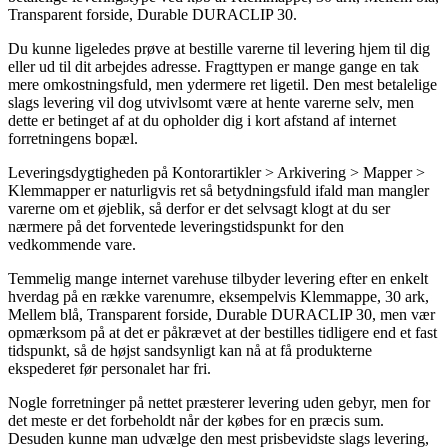
Transparent forside, Durable DURACLIP 30.
Du kunne ligeledes prøve at bestille varerne til levering hjem til dig
eller ud til dit arbejdes adresse. Fragttypen er mange gange en tak
mere omkostningsfuld, men ydermere ret ligetil. Den mest betalelige
slags levering vil dog utvivlsomt være at hente varerne selv, men
dette er betinget af at du opholder dig i kort afstand af internet
forretningens bopæl.
Leveringsdygtigheden på Kontorartikler > Arkivering > Mapper >
Klemmapper er naturligvis ret så betydningsfuld ifald man mangler
varerne om et øjeblik, så derfor er det selvsagt klogt at du ser
nærmere på det forventede leveringstidspunkt for den
vedkommende vare.
Temmelig mange internet varehuse tilbyder levering efter en enkelt
hverdag på en række varenumre, eksempelvis Klemmappe, 30 ark,
Mellem blå, Transparent forside, Durable DURACLIP 30, men vær
opmærksom på at det er påkrævet at der bestilles tidligere end et fast
tidspunkt, så de højst sandsynligt kan nå at få produkterne
ekspederet før personalet har fri.
Nogle forretninger på nettet præsterer levering uden gebyr, men for
det meste er det forbeholdt når der købes for en præcis sum.
Desuden kunne man udvælge den mest prisbevidste slags levering,