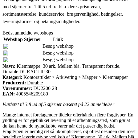
med stjerner fra 1 til 5 ud fra bl.a. deres prisniveau,
sortimentstørrelse, kundeservice, brugervenlighed, betingelser,
leveringsformer og betalingsmuligheder.
Bedst anmeldte webshops
Webshop
Stjerner
Link
Besøg webshop
Besøg webshop
Besøg webshop
Navn:
Klemmappe, 30 ark, Mellem blå, Transparent forside,
Durable DURACLIP 30
Kategori:
Kontorartikler > Arkivering > Mapper > Klemmapper
Producent:
Durable
Varenummer:
DU2200-28
EAN:
4005546209180
Vurderet til
3.8
ud af 5 stjerner baseret på
22
anmeldelser
Mange internet foretagender tildeler efterhånden flere fragttyper. En
yndling er for øjeblikket levering til et afhentningssted, som gør at
du kan hente de nyindkøbte varer når det passer dig bedst.
Fragttypen er nemlig ret så ukompliceret, og oftest desuden den mest
betalelige leveringstype ved køb af Klemmappe, 30 ark, Mellem blå,