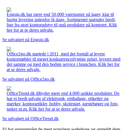
Engsig.dk har mere end 50.000 varenumre på lager, klar til
hurtig levering indenfor få dage. Sortimentet spænder bredt,
lige fra stort kontorudstyr til små produkter på kontoret. Klik
her for at se deres udvalg.
Se udvalget på Engsig.dk
Office2go.dk startede i 2011, med det formål at levere
kontormøbler til meget konkurrencedygtige priser, leveret med
det samme og med den bedste service i branchen. Klik her for
at se deres udvalg.
Se udvalget på Office2go.dk
OfficeTrend.dk tilbyder mere end 4.000 unikke produkter. De
har et bredt udvalg af elektronik, emballage, etiketter og
mærker, kontorartikler, hobby, skolestart, gæstebøger og foto,
tasker m.m. Klik her for at se deres udvalg.
Se udvalget på OfficeTrend.dk
Vi har gennemgået de mest populære webshops og anmeldt dem