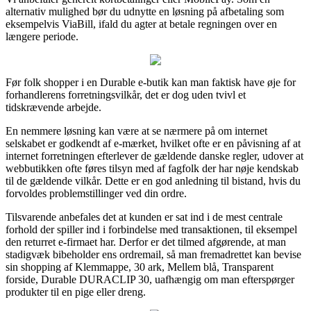
alternativ mulighed bør du udnytte en løsning på afbetaling som
eksempelvis ViaBill, ifald du agter at betale regningen over en
længere periode.
Før folk shopper i en Durable e-butik kan man faktisk have øje for
forhandlerens forretningsvilkår, det er dog uden tvivl et
tidskrævende arbejde.
En nemmere løsning kan være at se nærmere på om internet
selskabet er godkendt af e-mærket, hvilket ofte er en påvisning af at
internet forretningen efterlever de gældende danske regler, udover at
webbutikken ofte føres tilsyn med af fagfolk der har nøje kendskab
til de gældende vilkår. Dette er en god anledning til bistand, hvis du
forvoldes problemstillinger ved din ordre.
Tilsvarende anbefales det at kunden er sat ind i de mest centrale
forhold der spiller ind i forbindelse med transaktionen, til eksempel
den returret e-firmaet har. Derfor er det tilmed afgørende, at man
stadigvæk bibeholder ens ordremail, så man fremadrettet kan bevise
sin shopping af Klemmappe, 30 ark, Mellem blå, Transparent
forside, Durable DURACLIP 30, uafhængig om man efterspørger
produkter til en pige eller dreng.