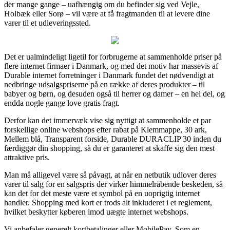
der mange gange – uafhængig om du befinder sig ved Vejle,
Holbæk eller Sorø – vil være at få fragtmanden til at levere dine
varer til et udleveringssted.
Det er ualmindeligt ligetil for forbrugerne at sammenholde priser på
flere internet firmaer i Danmark, og med det motiv har massevis af
Durable internet forretninger i Danmark fundet det nødvendigt at
nedbringe udsalgspriserne på en række af deres produkter – til
babyer og børn, og desuden også til herrer og damer – en hel del, og
endda nogle gange love gratis fragt.
Derfor kan det immervæk vise sig nyttigt at sammenholde et par
forskellige online webshops efter rabat på Klemmappe, 30 ark,
Mellem blå, Transparent forside, Durable DURACLIP 30 inden du
færdiggør din shopping, så du er garanteret at skaffe sig den mest
attraktive pris.
Man må alligevel være så påvagt, at når en netbutik udlover deres
varer til salg for en salgspris der virker himmelråbende beskeden, så
kan det for det meste være et symbol på en uoprigtig internet
handler. Shopping med kort er trods alt inkluderet i et reglement,
hvilket beskytter køberen imod uægte internet webshops.
Vi anbefaler generelt kortbetalinger eller MobilePay. Som en