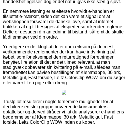
handelsbetingelser, dog er det naturligvis ikke særlig sjovt.
En nemmere løsning er at efterse hvorvidt e-handlen er
tilsluttet e-mærket, siden det kan være et signal om at
webshoppen forsvarer de danske love, samt at internet
butikken af og til besøges af eksperter som kender reglerne.
Dette er desuden din anledning til bistand, såfremt du skulle
få dilemmaer ved din ordre.
Yderligere er det klogt at du er opmærksom på de mest
vedkommende reglementer der kan have indvirkning på
købet, som for eksempel den returrettighed forretningen
benytter. I relation til det er det tilmed relevant, at man
stadigvæk opbevarer sin kvittering på e-mail, således man
fremadrettet kan påvise bestillingen af Klemmappe, 30 ark,
Metallic gul, Fast forside, Leitz ColorClip WOW, om du søger
efter varer til en pige eller dreng.
Trustpilot resulterer i nogle fornemme muligheder for at
dechifrere en stor gruppe nuværende konsumenters
opfattelser og derved tilråder vi, at du analyserer e-handlens
bedømmelser af Klemmappe, 30 ark, Metallic gul, Fast
forside, Leitz ColorClip WOW inden du køber.