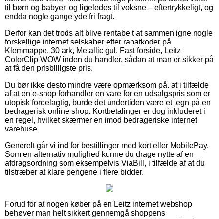
til børn og babyer, og ligeledes til voksne – eftertrykkeligt, og
endda nogle gange yde fri fragt.
Derfor kan det trods alt blive rentabelt at sammenligne nogle
forskellige internet selskaber efter rabatkoder på
Klemmappe, 30 ark, Metallic gul, Fast forside, Leitz
ColorClip WOW inden du handler, sådan at man er sikker på
at få den prisbilligste pris.
Du bør ikke desto mindre være opmærksom på, at i tilfælde
af at en e-shop forhandler en vare for en udsalgspris som er
utopisk fordelagtig, burde det undertiden være et tegn på en
bedragerisk online shop. Kortbetalinger er dog inkluderet i
en regel, hvilket skærmer en imod bedrageriske internet
varehuse.
Generelt går vi ind for bestillinger med kort eller MobilePay.
Som en alternativ mulighed kunne du drage nytte af en
afdragsordning som eksempelvis ViaBill, i tilfælde af at du
tilstræber at klare pengene i flere bidder.
Forud for at nogen køber på en Leitz internet webshop
behøver man helt sikkert gennemgå shoppens