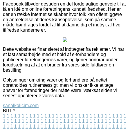
Facebook tilbyder desuden en del fordelagtige genveje til at
få en idé om online forretningens kundetilfredshed. Her er
der en række internet selskaber hvor folk kan offentliggøre
en anmeldelse af deres købsoplevelse, som på samme
måde bør drages fordel af til at danne dig et indtryk af hvor
tilfredse kunderne er.
Dette website er finansieret af indtægter fra reklamer. Vi har
et fast samarbejde med et hold af e-forhandlere og
publicerer forretningernes varer, og tjener honorar under
forudsætning af at en bruger fra vores side fuldfører en
bestilling.
Oplysninger omkring varer og forhandlere på nettet
opretholdes rutinemæssigt, men vi ønsker ikke at tage
ansvar for forandringer der måtte være iværksat siden vi
senest opdaterede vores data.
sanalkolicim.com
BITLY:
1
1
1
1
1
1
1
1
1
1
1
1
1
1
1
1
1
1
1
1
1
1
1
1
1
1
1
1
1
1
1
1
1
1
1
1
1
1
1
1
1
1
1
1
1
1
1
1
1
1
1
1
1
1
1
1
1
1
1
1
1
1
1
1
1
1
1
1
1
1
1
1
1
1
1
1
1
1
1
1
1
1
1
1
1
1
1
1
1
1
1
1
1
1
1
1
1
1
1