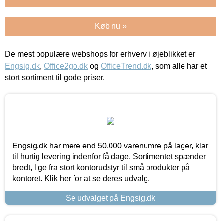
Køb nu »
De mest populære webshops for erhverv i øjeblikket er
Engsig.dk
,
Office2go.dk
og
OfficeTrend.dk
, som alle har et
stort sortiment til gode priser.
Engsig.dk har mere end 50.000 varenumre på lager, klar
til hurtig levering indenfor få dage. Sortimentet spænder
bredt, lige fra stort kontorudstyr til små produkter på
kontoret. Klik her for at se deres udvalg.
Se udvalget på Engsig.dk