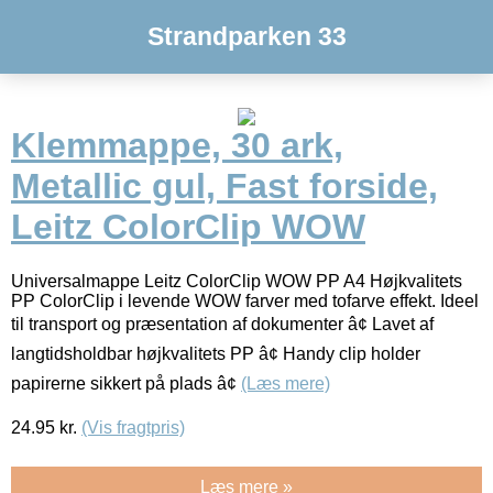
Strandparken 33
Klemmappe, 30 ark,
Metallic gul, Fast forside,
Leitz ColorClip WOW
Universalmappe Leitz ColorClip WOW PP A4 Højkvalitets
PP ColorClip i levende WOW farver med tofarve effekt. Ideel
til transport og præsentation af dokumenter â¢ Lavet af
langtidsholdbar højkvalitets PP â¢ Handy clip holder
papirerne sikkert på plads â¢
(Læs mere)
24.95
kr.
(Vis fragtpris)
Læs mere »