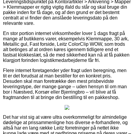
Leveringstidspunktet på Kontorartikler > Arkivering > Mapper
> Klemmapper er rigtig vigtig ifald du står og skal bruge din
pakke inden for få dage, og af den grund er det bestemt
centralt at vi finder den anslåede leveringsdato på den
relevante vare.
En stor portion internet virksomheder lover 1 dags fragt på
mange af butikkens varer, eksempelvis Klemmappe, 30 ark,
Metallic gul, Fast forside, Leitz ColorClip WOW, som trods
alt betinges af at ordren køres igennem tidligere end et
fastsat klokkeslæt, så de med sikkerhed kan nå at få pakken
klargjort forinden logistikmedarbejderne får fri.
Flere internet foretagender yder fragt uden beregning, men
tit er det forudsat at man bestiller for en konkret pris.
Desuden skal man foretrække den mest prisbevidste
leveringstype, der mange gange – uden hensyn til om man
bor i Næstved, Korsør eller Bjerringbro – vil blive at få
fragtmanden til at bringe din bestilling til en pakkeshop.
Det har vist sig at være ultra overkommeligt for almindelige
dødelige at prissammenligne hos diverse e-forhandlere, og
altså har en lang række Leitz forretninger på nettet ikke
kunne lade være med at nedbringe priserne på deres varer –