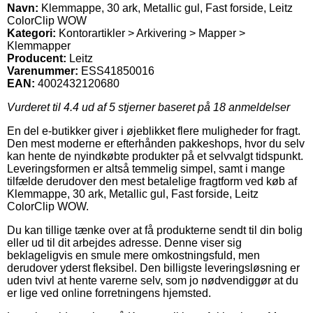
Navn:
Klemmappe, 30 ark, Metallic gul, Fast forside, Leitz
ColorClip WOW
Kategori:
Kontorartikler > Arkivering > Mapper >
Klemmapper
Producent:
Leitz
Varenummer:
ESS41850016
EAN:
4002432120680
Vurderet til
4.4
ud af 5 stjerner baseret på
18
anmeldelser
En del e-butikker giver i øjeblikket flere muligheder for fragt.
Den mest moderne er efterhånden pakkeshops, hvor du selv
kan hente de nyindkøbte produkter på et selvvalgt tidspunkt.
Leveringsformen er altså temmelig simpel, samt i mange
tilfælde derudover den mest betalelige fragtform ved køb af
Klemmappe, 30 ark, Metallic gul, Fast forside, Leitz
ColorClip WOW.
Du kan tillige tænke over at få produkterne sendt til din bolig
eller ud til dit arbejdes adresse. Denne viser sig
beklageligvis en smule mere omkostningsfuld, men
derudover yderst fleksibel. Den billigste leveringsløsning er
uden tvivl at hente varerne selv, som jo nødvendiggør at du
er lige ved online forretningens hjemsted.