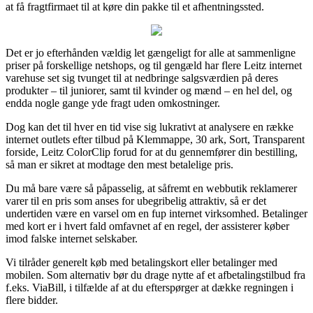
at få fragtfirmaet til at køre din pakke til et afhentningssted.
Det er jo efterhånden vældig let gængeligt for alle at sammenligne
priser på forskellige netshops, og til gengæld har flere Leitz internet
varehuse set sig tvunget til at nedbringe salgsværdien på deres
produkter – til juniorer, samt til kvinder og mænd – en hel del, og
endda nogle gange yde fragt uden omkostninger.
Dog kan det til hver en tid vise sig lukrativt at analysere en række
internet outlets efter tilbud på Klemmappe, 30 ark, Sort, Transparent
forside, Leitz ColorClip forud for at du gennemfører din bestilling,
så man er sikret at modtage den mest betalelige pris.
Du må bare være så påpasselig, at såfremt en webbutik reklamerer
varer til en pris som anses for ubegribelig attraktiv, så er det
undertiden være en varsel om en fup internet virksomhed. Betalinger
med kort er i hvert fald omfavnet af en regel, der assisterer køber
imod falske internet selskaber.
Vi tilråder generelt køb med betalingskort eller betalinger med
mobilen. Som alternativ bør du drage nytte af et afbetalingstilbud fra
f.eks. ViaBill, i tilfælde af at du efterspørger at dække regningen i
flere bidder.