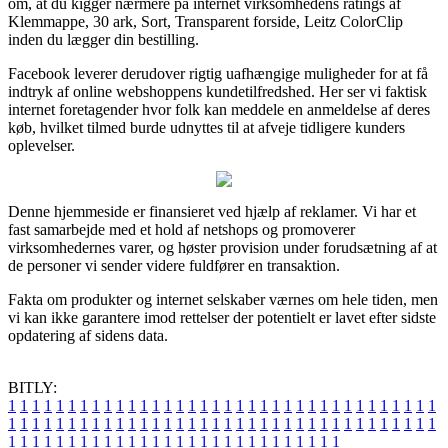
om, at du kigger nærmere på internet virksomhedens ratings af
Klemmappe, 30 ark, Sort, Transparent forside, Leitz ColorClip
inden du lægger din bestilling.
Facebook leverer derudover rigtig uafhængige muligheder for at få
indtryk af online webshoppens kundetilfredshed. Her ser vi faktisk
internet foretagender hvor folk kan meddele en anmeldelse af deres
køb, hvilket tilmed burde udnyttes til at afveje tidligere kunders
oplevelser.
Denne hjemmeside er finansieret ved hjælp af reklamer. Vi har et
fast samarbejde med et hold af netshops og promoverer
virksomhedernes varer, og høster provision under forudsætning af at
de personer vi sender videre fuldfører en transaktion.
Fakta om produkter og internet selskaber værnes om hele tiden, men
vi kan ikke garantere imod rettelser der potentielt er lavet efter sidste
opdatering af sidens data.
BITLY:
1
1
1
1
1
1
1
1
1
1
1
1
1
1
1
1
1
1
1
1
1
1
1
1
1
1
1
1
1
1
1
1
1
1
1
1
1
1
1
1
1
1
1
1
1
1
1
1
1
1
1
1
1
1
1
1
1
1
1
1
1
1
1
1
1
1
1
1
1
1
1
1
1
1
1
1
1
1
1
1
1
1
1
1
1
1
1
1
1
1
1
1
1
1
1
1
1
1
1
1