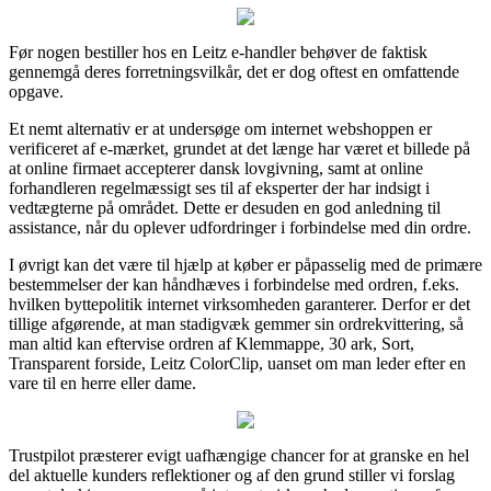
Før nogen bestiller hos en Leitz e-handler behøver de faktisk
gennemgå deres forretningsvilkår, det er dog oftest en omfattende
opgave.
Et nemt alternativ er at undersøge om internet webshoppen er
verificeret af e-mærket, grundet at det længe har været et billede på
at online firmaet accepterer dansk lovgivning, samt at online
forhandleren regelmæssigt ses til af eksperter der har indsigt i
vedtægterne på området. Dette er desuden en god anledning til
assistance, når du oplever udfordringer i forbindelse med din ordre.
I øvrigt kan det være til hjælp at køber er påpasselig med de primære
bestemmelser der kan håndhæves i forbindelse med ordren, f.eks.
hvilken byttepolitik internet virksomheden garanterer. Derfor er det
tillige afgørende, at man stadigvæk gemmer sin ordrekvittering, så
man altid kan eftervise ordren af Klemmappe, 30 ark, Sort,
Transparent forside, Leitz ColorClip, uanset om man leder efter en
vare til en herre eller dame.
Trustpilot præsterer evigt uafhængige chancer for at granske en hel
del aktuelle kunders reflektioner og af den grund stiller vi forslag