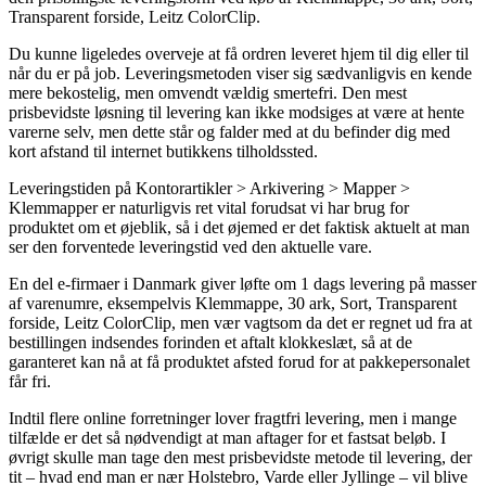
Transparent forside, Leitz ColorClip.
Du kunne ligeledes overveje at få ordren leveret hjem til dig eller til
når du er på job. Leveringsmetoden viser sig sædvanligvis en kende
mere bekostelig, men omvendt vældig smertefri. Den mest
prisbevidste løsning til levering kan ikke modsiges at være at hente
varerne selv, men dette står og falder med at du befinder dig med
kort afstand til internet butikkens tilholdssted.
Leveringstiden på Kontorartikler > Arkivering > Mapper >
Klemmapper er naturligvis ret vital forudsat vi har brug for
produktet om et øjeblik, så i det øjemed er det faktisk aktuelt at man
ser den forventede leveringstid ved den aktuelle vare.
En del e-firmaer i Danmark giver løfte om 1 dags levering på masser
af varenumre, eksempelvis Klemmappe, 30 ark, Sort, Transparent
forside, Leitz ColorClip, men vær vagtsom da det er regnet ud fra at
bestillingen indsendes forinden et aftalt klokkeslæt, så at de
garanteret kan nå at få produktet afsted forud for at pakkepersonalet
får fri.
Indtil flere online forretninger lover fragtfri levering, men i mange
tilfælde er det så nødvendigt at man aftager for et fastsat beløb. I
øvrigt skulle man tage den mest prisbevidste metode til levering, der
tit – hvad end man er nær Holstebro, Varde eller Jyllinge – vil blive