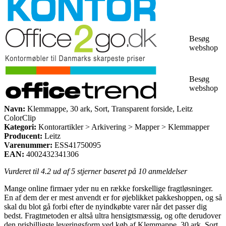
Besøg
webshop
Besøg
webshop
Navn:
Klemmappe, 30 ark, Sort, Transparent forside, Leitz
ColorClip
Kategori:
Kontorartikler > Arkivering > Mapper > Klemmapper
Producent:
Leitz
Varenummer:
ESS41750095
EAN:
4002432341306
Vurderet til
4.2
ud af 5 stjerner baseret på
10
anmeldelser
Mange online firmaer yder nu en række forskellige fragtløsninger.
En af dem der er mest anvendt er for øjeblikket pakkeshoppen, og så
skal du blot gå forbi efter de nyindkøbte varer når det passer dig
bedst. Fragtmetoden er altså ultra hensigtsmæssig, og ofte derudover
den prisbilligste leveringsform ved køb af Klemmappe, 30 ark, Sort,