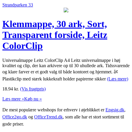
Strandparken 33
Klemmappe, 30 ark, Sort,
Transparent forside, Leitz
ColorClip
Universalmappe Leitz ColorClip A4 Leitz universalmappe i høj
kvalitet og clip, der kan arkivere op til 30 uhullede ark. Tidssvarende
og klare farver er et godt valg til både kontoret og hjemmet. â¢
Plastikclip med stærk lukkekraft holder papirerne sikker
(Læs mere)
18.94
kr.
(Vis fragtpris)
Læs mere »
Køb nu »
De mest populære webshops for erhverv i øjeblikket er
Engsig.dk
,
Office2go.dk
og
OfficeTrend.dk
, som alle har et stort sortiment til
gode priser.