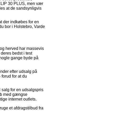
ACLIP 30 PLUS, men vær
des at de sandsynligvis
at der indkøbes for en
du bor i Holstebro, Varde
s, og herved har massevis
deres bedst i test
a nogle gange byde på
ender efter udsalg på
orud for at du
 salg for en udsalgspris
 Køb med gængse
ige internet outlets.
ruge et afdragstilbud fra