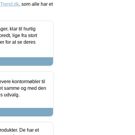
eTrend.dk
, som alle har et
, klar til hurtig
edt, lige fra stort
er for at se deres
evere kontormøbler til
 det samme og med den
es udvalg.
rodukter. De har et