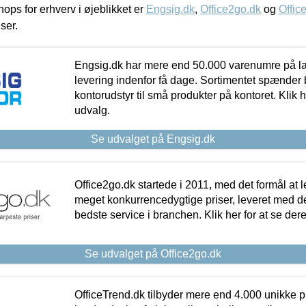
ps for erhverv i øjeblikket er
Engsig.dk
,
Office2go.dk
og
Offic
iser.
Engsig.dk har mere end 50.000 varenumre på lager
levering indenfor få dage. Sortimentet spænder br
kontorudstyr til små produkter på kontoret. Klik h
udvalg.
Se udvalget på Engsig.dk
Office2go.dk startede i 2011, med det formål at l
meget konkurrencedygtige priser, leveret med
bedste service i branchen. Klik her for at se der
Se udvalget på Office2go.dk
OfficeTrend.dk tilbyder mere end 4.000 unikke p