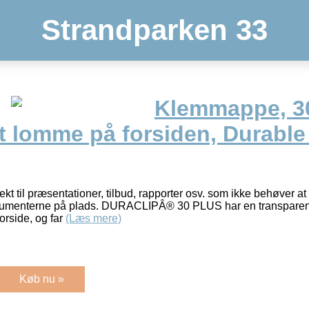
Strandparken 33
Klemmappe, 30
t lomme på forsiden, Durab
t til præsentationer, tilbud, rapporter osv. som ikke behøver at 
umenterne på plads. DURACLIPÂ® 30 PLUS har en transparent 
orside, og far
(Læs mere)
Køb nu »