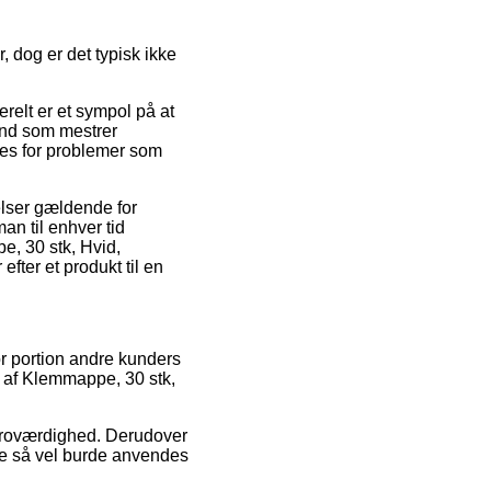
, dog er det typisk ikke
relt er et sympol på at
mænd som mestrer
ttes for problemer som
elser gældende for
an til enhver tid
, 30 stk, Hvid,
er et produkt til en
r portion andre kunders
 af Klemmappe, 30 stk,
s troværdighed. Derudover
ge så vel burde anvendes