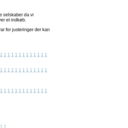
e selskaber da vi
er et indkøb.
 for justeringer der kan
1
1
1
1
1
1
1
1
1
1
1
1
1
1
1
1
1
1
1
1
1
1
1
1
1
1
1
1
1
1
1
1
1
1
1
1
1
1
1
1
1