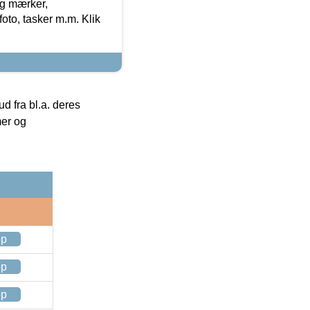
og mærker,
foto, tasker m.m. Klik
 fra bl.a. deres
mer og
op
op
op