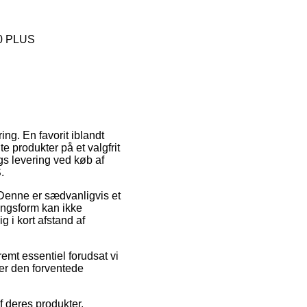
30 PLUS
ing. En favorit iblandt
e produkter på et valgfrit
gs levering ved køb af
.
e. Denne er sædvanligvis et
ingsform kan ikke
 i kort afstand af
emt essentiel forudsat vi
ker den forventede
f deres produkter,