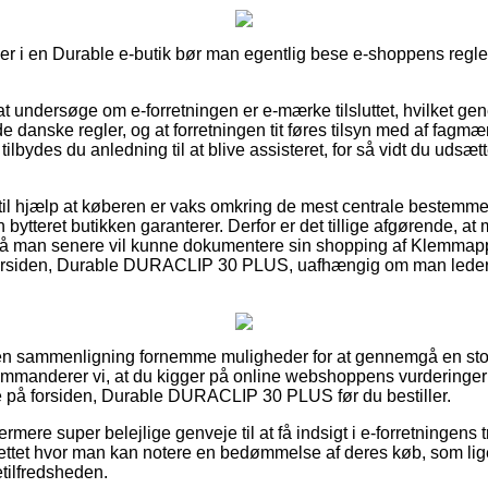
ler i en Durable e-butik bør man egentlig bese e-shoppens regler
t undersøge om e-forretningen er e-mærke tilsluttet, hvilket gene
 de danske regler, og at forretningen tit føres tilsyn med af fag
ilbydes du anledning til at blive assisteret, for så vidt du udsæ
til hjælp at køberen er vaks omkring de mest centrale bestemm
bytteret butikken garanterer. Derfor er det tillige afgørende, at m
 så man senere vil kunne dokumentere sin shopping af Klemmappe
rsiden, Durable DURACLIP 30 PLUS, uafhængig om man leder eft
uden sammenligning fornemme muligheder for at gennemgå en sto
ommanderer vi, at du kigger på online webshoppens vurderinger
 på forsiden, Durable DURACLIP 30 PLUS før du bestiller.
rmere super belejlige genveje til at få indsigt i e-forretningen
ettet hvor man kan notere en bedømmelse af deres køb, som li
detilfredsheden.