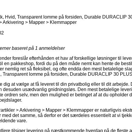
k, Hvid, Transparent lomme på forsiden, Durable DURACLIP 
 > Arkivering > Mapper > Klemmapper
02
jerner baseret på
1
anmeldelser
ender foreslår efterhånden et hav af forskellige løsninger til lever
til en pakkeshop, fordi du på den måde nemt kan hente de bestilt
r nemlig ret så fleksibel, og ofte endda den mest betalelige sla
d, Transparent lomme på forsiden, Durable DURACLIP 30 PLUS
dig at vælge at få leveret til din privatbolig eller til dit arbejd
en desuden usædvanlig gnidningsløs. Den mest betalelige lever
 ordren selv, men den mulighed er betinget af at du opholder dig
bejdslager.
artikler > Arkivering > Mapper > Klemmapper er naturligvis ekstr
 med det samme, så derfor er det særdeles essentielt at vi tjek
ældende vare.
ndlere tilsiger levering på næstkommende hverdag på de fleste a