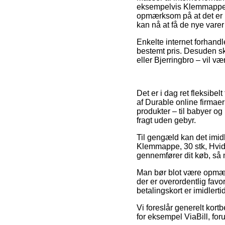
eksempelvis Klemmappe,
opmærksom på at det er p
kan nå at få de nye varer
Enkelte internet forhandl
bestemt pris. Desuden sk
eller Bjerringbro – vil væ
Det er i dag ret fleksibel
af Durable online firmaer
produkter – til babyer og
fragt uden gebyr.
Til gengæld kan det imidl
Klemmappe, 30 stk, Hvid
gennemfører dit køb, så m
Man bør blot være opmærks
der er overordentlig fav
betalingskort er imidlert
Vi foreslår generelt kort
for eksempel ViaBill, foru