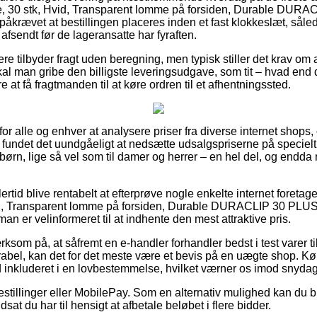
 30 stk, Hvid, Transparent lomme på forsiden, Durable DUR
åkrævet at bestillingen placeres inden et fast klokkeslæt, såle
 afsendt før de lageransatte har fyraften.
ere tilbyder fragt uden beregning, men typisk stiller det krav om 
al man gribe den billigste leveringsudgave, som tit – hvad end 
re at få fragtmanden til at køre ordren til et afhentningssted.
t for alle og enhver at analysere priser fra diverse internet shop
 fundet det uundgåeligt at nedsætte udsalgspriserne på specielt 
 børn, lige så vel som til damer og herrer – en hel del, og endd
ertid blive rentabelt at efterprøve nogle enkelte internet foretag
, Transparent lomme på forsiden, Durable DURACLIP 30 PLUS f
an er velinformeret til at indhente den mest attraktive pris.
om på, at såfremt en e-handler forhandler bedst i test varer til
orabel, kan det for det meste være et bevis på en uægte shop.
id inkluderet i en lovbestemmelse, hvilket værner os imod snydagt
bestillinger eller MobilePay. Som en alternativ mulighed kan du b
dsat du har til hensigt at afbetale beløbet i flere bidder.