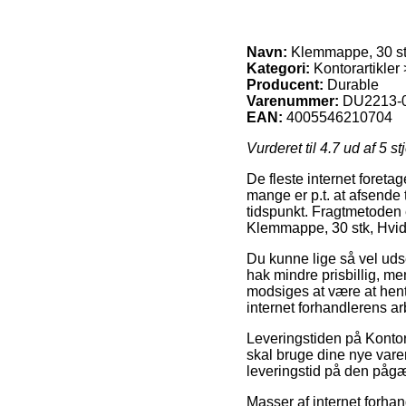
Navn:
Klemmappe, 30 st
Kategori:
Kontorartikler
Producent:
Durable
Varenummer:
DU2213-
EAN:
4005546210704
Vurderet til
4.7
ud af 5 st
De fleste internet foretag
mange er p.t. at afsende 
tidspunkt. Fragtmetoden e
Klemmappe, 30 stk, Hvi
Du kunne lige så vel udse 
hak mindre prisbillig, m
modsiges at være at hente
internet forhandlerens ar
Leveringstiden på Kontor
skal bruge dine nye varer
leveringstid på den påg
Masser af internet forha