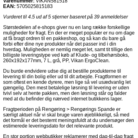
Varenummer:
VIKAN581518
EAN:
5705025815183
Vurderet til
4.5
ud af 5 stjerner baseret på
39
anmeldelser
Størstedelen af e-shops giver nu en lang række forskellige
muligheder for fragt. En der er meget populær er nu om dage
at få bragt ordren til en pakkeshop, og så kan du bare gå
forbi efter dine nye produkter når det passer ind i din
hverdag. Muligheden er nemlig meget let, samt tit tillige den
billigste leveringstype ved køb af Klude- og tilbehørsboks,
260x192x177mm, 7 L, grå, PP, Vikan ErgoClean.
Du burde endvidere udse dig at bestille produkterne til
levering til din bolig eller ud til dit arbejde. Fragtformen er
som oftest en kende dyrere, men lige så vel usædvanlig let
gængelig. Den mest betalelige løsning til levering er uden
tvivl selv at hente pakken, men den løsning står og falder
med at du befinder dig nærved internet butikkens lager.
Fragtperioden på Rengøring > Rengørings Spande er
særligt aktuel når vi skal bruge varen øjeblikkeligt, så med
det formål er det bestemt meningsfuldt at du undersøger den
estimerede leveringsdato for det relevante produkt.
En stor portion webbutikker reklamerer med dag-til-dag fragt