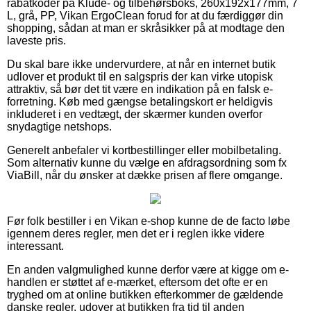
rabatkoder på Klude- og tilbehørsboks, 260x192x177mm, 7
L, grå, PP, Vikan ErgoClean forud for at du færdiggør din
shopping, sådan at man er skråsikker på at modtage den
laveste pris.
Du skal bare ikke undervurdere, at når en internet butik
udlover et produkt til en salgspris der kan virke utopisk
attraktiv, så bør det tit være en indikation på en falsk e-
forretning. Køb med gængse betalingskort er heldigvis
inkluderet i en vedtægt, der skærmer kunden overfor
snydagtige netshops.
Generelt anbefaler vi kortbestillinger eller mobilbetaling.
Som alternativ kunne du vælge en afdragsordning som fx
ViaBill, når du ønsker at dække prisen af flere omgange.
Før folk bestiller i en Vikan e-shop kunne de de facto løbe
igennem deres regler, men det er i reglen ikke videre
interessant.
En anden valgmulighed kunne derfor være at kigge om e-
handlen er støttet af e-mærket, eftersom det ofte er en
tryghed om at online butikken efterkommer de gældende
danske regler, udover at butikken fra tid til anden