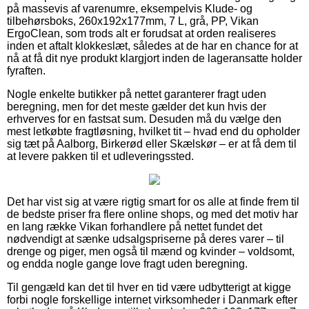
på massevis af varenumre, eksempelvis Klude- og
tilbehørsboks, 260x192x177mm, 7 L, grå, PP, Vikan
ErgoClean, som trods alt er forudsat at orden realiseres
inden et aftalt klokkeslæt, således at de har en chance for at
nå at få dit nye produkt klargjort inden de lageransatte holder
fyraften.
Nogle enkelte butikker på nettet garanterer fragt uden
beregning, men for det meste gælder det kun hvis der
erhverves for en fastsat sum. Desuden må du vælge den
mest letkøbte fragtløsning, hvilket tit – hvad end du opholder
sig tæt på Aalborg, Birkerød eller Skælskør – er at få dem til
at levere pakken til et udleveringssted.
Det har vist sig at være rigtig smart for os alle at finde frem til
de bedste priser fra flere online shops, og med det motiv har
en lang række Vikan forhandlere på nettet fundet det
nødvendigt at sænke udsalgspriserne på deres varer – til
drenge og piger, men også til mænd og kvinder – voldsomt,
og endda nogle gange love fragt uden beregning.
Til gengæld kan det til hver en tid være udbytterigt at kigge
forbi nogle forskellige internet virksomheder i Danmark efter