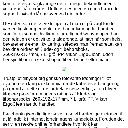
kontrolleres af sagkyndige der er meget bekendte med
vilkårene på området. Dette er desuden en god chance for
support, hvis du får besvær ved din ordre.
Desuden kan det være til hjælp at man er på vagt for de
væsentligste reglementer der har betydning for handlen,
som for eksempel hvilken returrettighed webshoppen har. I
den relation er det virkelig afgørende, at man når som helst
bevarer ens e-mail kvittering, således man fremadrettet kan
bevidne ordren af Klude- og tilbehørsboks,
260x192x177mm, 7 L, grå, PP, Vikan ErgoClean, uden
hensyn til om du skal shoppe til en kvinde eller mand.
Trustpilot tilbyder dig ganske relevante løsninger til at
evaluere en lang række nuværende køberes erfaringer og
på grund af dette er det anbefalelsesværdigt, at du bliver
klogere på e-forretningens ratings af Klude- og
tilbehørsboks, 260x192x177mm, 7 L, grå, PP, Vikan
ErgoClean før du handler.
Facebook giver dig lige så vel relativt hæderlige metoder til
at få indblik i internet forretningens kundefokus. Foruden det
ser vi en række online forhandlere hvor folk kan