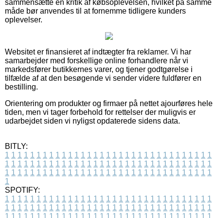
sammensætte en kritik af købsoplevelsen, hvilket på samme
måde bør anvendes til at fornemme tidligere kunders
oplevelser.
Websitet er finansieret af indtægter fra reklamer. Vi har
samarbejder med forskellige online forhandlere når vi
markedsfører butikkernes varer, og tjener godtgørelse i
tilfælde af at den besøgende vi sender videre fuldfører en
bestilling.
Orientering om produkter og firmaer på nettet ajourføres hele
tiden, men vi tager forbehold for rettelser der muligvis er
udarbejdet siden vi nyligst opdaterede sidens data.
BITLY:
1
1
1
1
1
1
1
1
1
1
1
1
1
1
1
1
1
1
1
1
1
1
1
1
1
1
1
1
1
1
1
1
1
1
1
1
1
1
1
1
1
1
1
1
1
1
1
1
1
1
1
1
1
1
1
1
1
1
1
1
1
1
1
1
1
1
1
1
1
1
1
1
1
1
1
1
1
1
1
1
1
1
1
1
1
1
1
1
1
1
1
1
1
1
1
1
1
1
1
1
SPOTIFY:
1
1
1
1
1
1
1
1
1
1
1
1
1
1
1
1
1
1
1
1
1
1
1
1
1
1
1
1
1
1
1
1
1
1
1
1
1
1
1
1
1
1
1
1
1
1
1
1
1
1
1
1
1
1
1
1
1
1
1
1
1
1
1
1
1
1
1
1
1
1
1
1
1
1
1
1
1
1
1
1
1
1
1
1
1
1
1
1
1
1
1
1
1
1
1
1
1
1
1