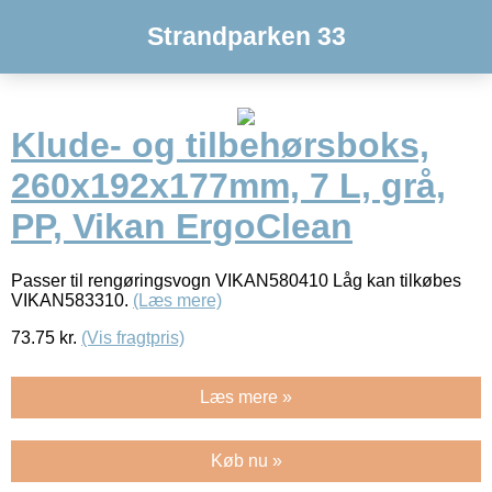
Strandparken 33
Klude- og tilbehørsboks,
260x192x177mm, 7 L, grå,
PP, Vikan ErgoClean
Passer til rengøringsvogn VIKAN580410 Låg kan tilkøbes
VIKAN583310.
(Læs mere)
73.75
kr.
(Vis fragtpris)
Læs mere »
Køb nu »