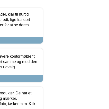
, klar til hurtig
edt, lige fra stort
er for at se deres
evere kontormøbler til
 det samme og med den
es udvalg.
rodukter. De har et
og mærker,
foto, tasker m.m. Klik