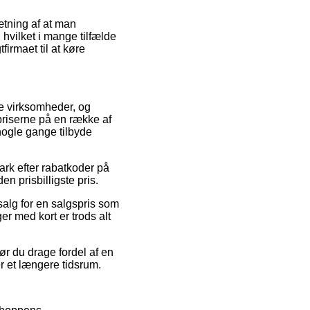
ætning af at man
 hvilket i mange tilfælde
firmaet til at køre
ine virksomheder, og
priserne på en række af
nogle gange tilbyde
mark efter rabatkoder på
n prisbilligste pris.
salg for en salgspris som
r med kort er trods alt
bør du drage fordel af en
r et længere tidsrum.