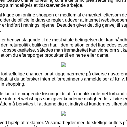
n Gastro online forretning kunne de principielt sætte sig ind i
 dog almindeligvis et tidskrævende arbejde.
 kigge om online shoppen er medlem af e-mærket, eftersom det 
lder de officielle danske regler, udover at internet webshoppen f
er indført i retningslinjerne. Desuden giver det dig genvej til su
.
 du er hensynstagende til de mest vitale betingelser der kan hån
 den returpolitik butikken har. I den relation er det ligeledes ess
købsbekræftelse, således man fremadrettet kan vidne om sit køb
et om du efterspørger produkter til en herre eller dame.
ig fortræffelige chancer for at kigge nærmere på diverse nuvære
klogt, at du udforsker internet forretningens anmeldelser af Kniv,
din shopping.
 facto fremragende løsninger til at få indblik i internet forhand
e internet webshops som giver kunderne mulighed for at ytre e
e må benyttes til at danne dig et indtryk af kundernes tilfreds
 ved hjælp af reklamer. Vi samarbejder med forskellige outlets p