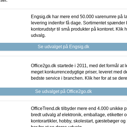
iser.
Engsig.dk har mere end 50.000 varenumre på lager
levering indenfor få dage. Sortimentet spænder br
kontorudstyr til små produkter på kontoret. Klik h
udvalg.
Se udvalget på Engsig.dk
Office2go.dk startede i 2011, med det formål at l
meget konkurrencedygtige priser, leveret med
bedste service i branchen. Klik her for at se der
Se udvalget på Office2go.dk
OfficeTrend.dk tilbyder mere end 4.000 unikke p
bredt udvalg af elektronik, emballage, etiketter 
kontorartikler, hobby, skolestart, gæstebøger og 