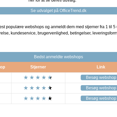
her for at se deres udvalg.
Se udvalget på OfficeTrend.dk
t populære webshops og anmeldt dem med stjerner fra 1 til 5 ud
rrelse, kundeservice, brugervenlighed, betingelser, leveringsfor
Bedst anmeldte webshops
op
Stjerner
Link
Besøg webshop
Besøg webshop
Besøg webshop