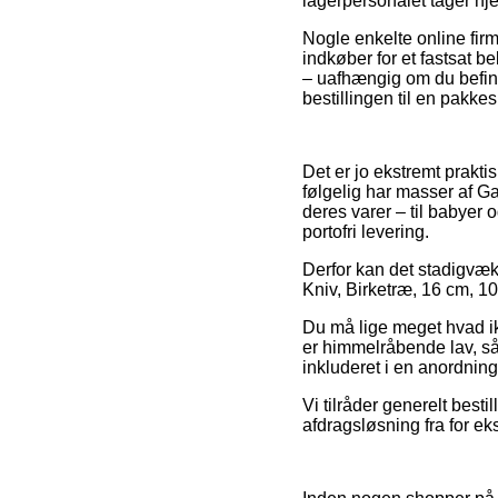
lagerpersonalet tager hj
Nogle enkelte online fir
indkøber for et fastsat be
– uafhængig om du befinder
bestillingen til en pakke
Det er jo ekstremt prakti
følgelig har masser af G
deres varer – til babyer
portofri levering.
Derfor kan det stadigvæk 
Kniv, Birketræ, 16 cm, 10
Du må lige meget hvad ikk
er himmelråbende lav, så 
inkluderet i en anordnin
Vi tilråder generelt best
afdragsløsning fra for e