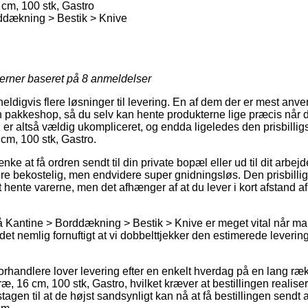
 cm, 100 stk, Gastro
ddækning > Bestik > Knive
jerner baseret på
8
anmeldelser
heldigvis flere løsninger til levering. En af dem der er mest an
 en pakkeshop, så du selv kan hente produkterne lige præcis når d
 er altså vældig ukompliceret, og endda ligeledes den prisbillig
 cm, 100 stk, Gastro.
nke at få ordren sendt til din private bopæl eller ud til dit arbe
re bekostelig, men endvidere super gnidningsløs. Den prisbillig
 hente varerne, men det afhænger af at du lever i kort afstand 
 Kantine > Borddækning > Bestik > Knive er meget vital når m
 det nemlig fornuftigt at vi dobbelttjekker den estimerede leverin
forhandlere lover levering efter en enkelt hverdag på en lang r
æ, 16 cm, 100 stk, Gastro, hvilket kræver at bestillingen realise
gen til at de højst sandsynligt kan nå at få bestillingen sendt 