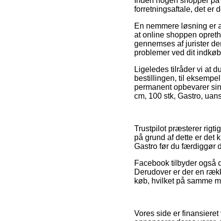
Inden nogen shopper på e
forretningsaftale, det er
En nemmere løsning er at
at online shoppen opretho
gennemses af jurister der 
problemer ved dit indkøb
Ligeledes tilråder vi at
bestillingen, til eksempel
permanent opbevarer sin 
cm, 100 stk, Gastro, uans
Trustpilot præsterer rigt
på grund af dette er det 
Gastro før du færdiggør 
Facebook tilbyder også de
Derudover er der en rækk
køb, hvilket på samme måd
Vores side er finansieret