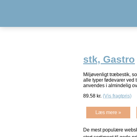
stk, Gastro
Miljøvenligt træbestik, s
alle typer fødevarer ved 
anvendes i almindelig o
89.58
kr.
(Vis fragtpris)
Læs mere »
De mest populære websho