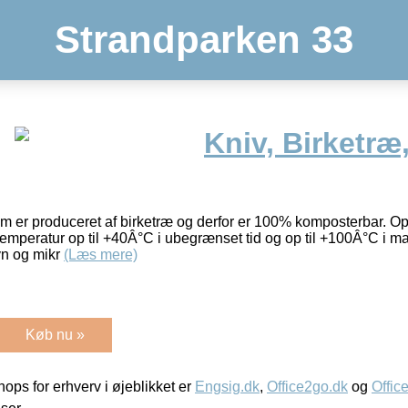
Strandparken 33
Kniv, Birketræ
om er produceret af birketræ og derfor er 100% komposterbar. Opb
temperatur op til +40Â°C i ubegrænset tid og op til +100Â°C i ma
vn og mikr
(Læs mere)
Køb nu »
ps for erhverv i øjeblikket er
Engsig.dk
,
Office2go.dk
og
Offic