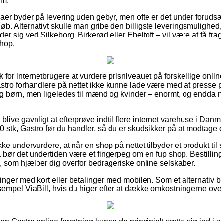
em.
maer byder på levering uden gebyr, men ofte er det under foruds
løb. Alternativt skulle man gribe den billigste leveringsmulighed,
 sig ved Silkeborg, Birkerød eller Ebeltoft – vil være at få fragt
shop.
sk for internetbrugere at vurdere prisniveauet på forskellige onl
astro forhandlere på nettet ikke kunne lade være med at presse 
 og børn, men ligeledes til mænd og kvinder – enormt, og endda 
blive gavnligt at efterprøve indtil flere internet varehuse i Dan
0 stk, Gastro før du handler, så du er skudsikker på at modtage de
e undervurdere, at når en shop på nettet tilbyder et produkt til 
bør det undertiden være et fingerpeg om en fup shop. Bestillinge
g, som hjælper dig overfor bedrageriske online selskaber.
illinger med kort eller betalinger med mobilen. Som et alternativ 
ksempel ViaBill, hvis du higer efter at dække omkostningerne ove