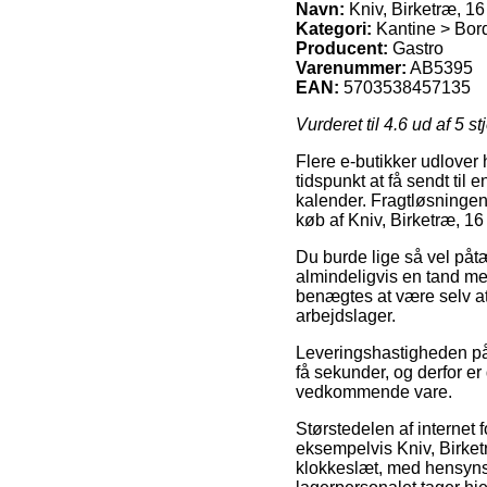
Navn:
Kniv, Birketræ, 16
Kategori:
Kantine > Bor
Producent:
Gastro
Varenummer:
AB5395
EAN:
5703538457135
Vurderet til
4.6
ud af 5 st
Flere e-butikker udlover 
tidspunkt at få sendt til
kalender. Fragtløsningen
køb af Kniv, Birketræ, 16
Du burde lige så vel påtæ
almindeligvis en tand me
benægtes at være selv at
arbejdslager.
Leveringshastigheden på
få sekunder, og derfor er
vedkommende vare.
Størstedelen af internet 
eksempelvis Kniv, Birketr
klokkeslæt, med hensynsta