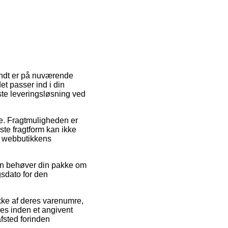
vendt er på nuværende
et passer ind i din
ste leveringsløsning ved
jde. Fragtmuligheden er
ste fragtform kan ikke
af webbutikkens
an behøver din pakke om
gsdato for den
ække af deres varenumre,
res inden et angivent
afsted forinden