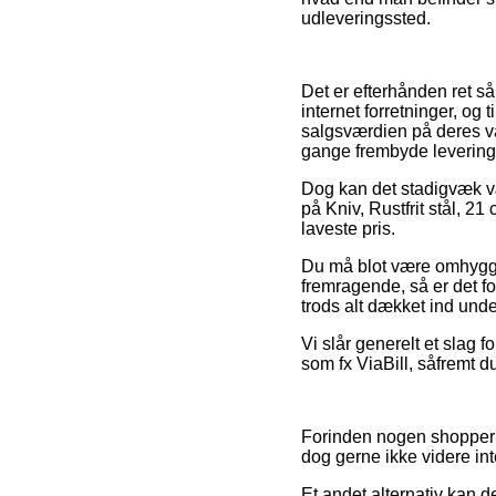
udleveringssted.
Det er efterhånden ret så 
internet forretninger, o
salgsværdien på deres va
gange frembyde levering
Dog kan det stadigvæk væ
på Kniv, Rustfrit stål, 21 
laveste pris.
Du må blot være omhyggeli
fremragende, så er det for
trods alt dækket ind und
Vi slår generelt et slag 
som fx ViaBill, såfremt d
Forinden nogen shopper 
dog gerne ikke videre int
Et andet alternativ kan d