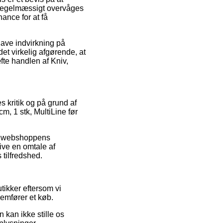
 regelmæssigt overvåges
nce for at få
have indvirkning på
det virkelig afgørende, at
te handlen af Kniv,
s kritik og på grund af
cm, 1 stk, MultiLine før
net webshoppens
ive en omtale af
 tilfredshed.
tikker eftersom vi
emfører et køb.
kan ikke stille os