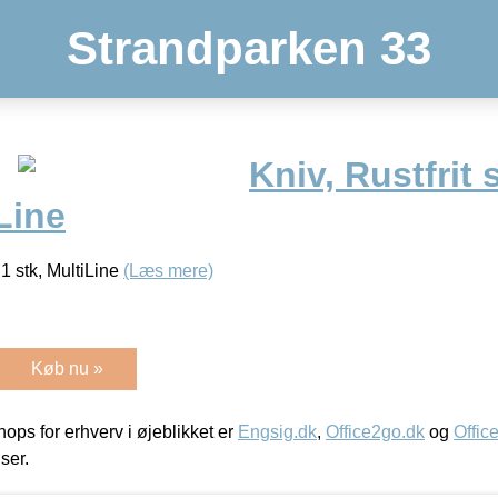
Strandparken 33
Kniv, Rustfrit 
iLine
, 1 stk, MultiLine
(Læs mere)
Køb nu »
ps for erhverv i øjeblikket er
Engsig.dk
,
Office2go.dk
og
Offic
iser.