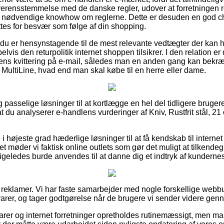
verensstemmelse med de danske regler, udover at forretningen
n nødvendige knowhow om reglerne. Dette er desuden en god cha
tes for besvær som følge af din shopping.
t du er hensynstagende til de mest relevante vedtægter der kan 
vis den returpolitik internet shoppen tilsikrer. I den relation er 
ns kvittering på e-mail, således man en anden gang kan bekræf
k, MultiLine, hvad end man skal købe til en herre eller dame.
g passelige løsninger til at kortlægge en hel del tidligere brugere
at du analyserer e-handlens vurderinger af Kniv, Rustfrit stål, 21 
 højeste grad hæderlige løsninger til at få kendskab til inter
 møder vi faktisk online outlets som gør det muligt at tilkendeg
igeledes burde anvendes til at danne dig et indtryk af kundernes
f reklamer. Vi har faste samarbejder med nogle forskellige webbu
arer, og tager godtgørelse når de brugere vi sender videre genn
er og internet forretninger opretholdes rutinemæssigt, men man 