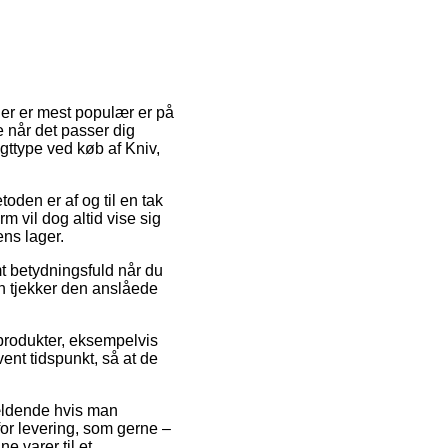
 der er mest populær er på
 når det passer dig
gttype ved køb af Kniv,
toden er af og til en tak
 vil dog altid vise sig
ens lager.
t betydningsfuld når du
an tjekker den anslåede
 produkter, eksempelvis
vent tidspunkt, så at de
ældende hvis man
or levering, som gerne –
 varer til et