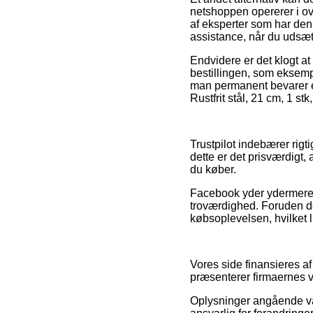
netshoppen opererer i o
af eksperter som har de
assistance, når du udsæt
Endvidere er det klogt a
bestillingen, som eksempel
man permanent bevarer e
Rustfrit stål, 21 cm, 1 st
Trustpilot indebærer rigti
dette er det prisværdigt, 
du køber.
Facebook yder ydermere i
troværdighed. Foruden det
købsoplevelsen, hvilket l
Vores side finansieres a
præsenterer firmaernes v
Oplysninger angående var