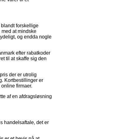
 blandt forskellige
re med at mindske
tydeligt, og endda nogle
anmark efter rabatkoder
et til at skaffe sig den
is der er utrolig
. Kortbestillinger er
online firmaer.
ytte af en afdragsløsning
 handelsaftale, det er
s er et bevis på at