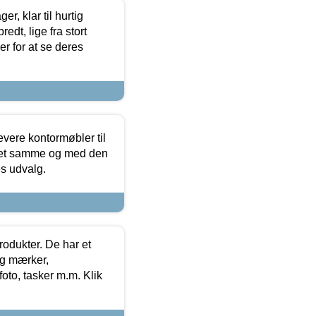
, klar til hurtig
edt, lige fra stort
er for at se deres
evere kontormøbler til
 det samme og med den
es udvalg.
rodukter. De har et
og mærker,
foto, tasker m.m. Klik