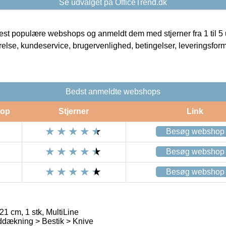
Se udvalget på OfficeTrend.dk
t populære webshops og anmeldt dem med stjerner fra 1 til 5 ud
rrelse, kundeservice, brugervenlighed, betingelser, leveringsfor
Bedst anmeldte webshops
op
Stjerner
Link
Besøg webshop
Besøg webshop
Besøg webshop
 21 cm, 1 stk, MultiLine
ddækning > Bestik > Knive