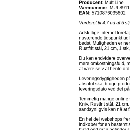
Producent:
MultiLine
Varenummer:
MUL8911
EAN:
5710876035802
Vurderet til
4.7
ud af 5 st
Adskillige internet foret
nuværende tidspunkt udle
bedst. Muligheden er nem
Rustfrit stål, 21 cm, 1 stk
Du kan endvidere overveje 
mere omkostningsfuld, men
at være selv at hente ord
Leveringsdygtigheden på 
absolut skal bruge produ
leveringsdato ved det p
Temmelig mange online va
Kniv, Rustfrit stål, 21 cm
sandsynligvis kan nå at f
En hel del webshops fre
indkøber for en bestemt 
hvad end man befinder si