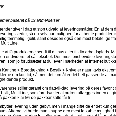
99
jerner baseret på
19
anmeldelser
agender giver i dag et stort udvalg af leveringsmåder. En af dem
veringssteder, så du selv har mulighed for at hente produkterne
lig temmelig ligetil, samt desuden også den mest betalelige fra
, MultiLine.
at få produkterne sendt til dit hus eller til din arbejdsplads. Me
 endvidere ret så fleksibel. Den mest prisbevidste leveringsform
ren, som jo forudsætter at du lever i nærheden af internet butikk
Kantine > Borddækning > Bestik > Knive er naturligvis ekstrem
kterne om kort tid, så med det formål er det helt passende at m
ågældende produkt.
rehuse stiller garanti om dag-til-dag levering på deres favorit
, 1 stk, MultiLine, som forudsætter at ordren aflægges inden et gi
å pakken klar før de pakkeansatte får fri.
mbyder levering uden gebyr, men i mange tilfælde er det kun g
sum. Alternativt burde man snuppe den mest letkøbte mulighed f
g nær Køge, Haderslev eller Humlebæk – vil være at få bragt dine