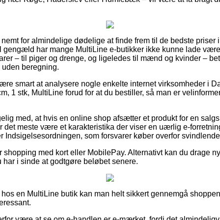
nemt for almindelige dødelige at finde frem til de bedste priser i
g til gengæld har mange MultiLine e-butikker ikke kunne lade væ
rer – til piger og drenge, og ligeledes til mænd og kvinder – be
 uden beregning.
re smart at analysere nogle enkelte internet virksomheder i D
cm, 1 stk, MultiLine forud for at du bestiller, så man er velinformer
g med, at hvis en online shop afsætter et produkt for en salgspr
 det meste være et karakteristika der viser en uærlig e-forretning
er Indsigelsesordningen, som forsvarer køber overfor svindlende 
for shopping med kort eller MobilePay. Alternativt kan du drage n
u har i sinde at godtgøre beløbet senere.
hos en MultiLine butik kan man helt sikkert gennemgå shoppens
eressant.
erfor være at se om e-handlen er e-mærket, fordi det almindeligvi