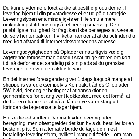
Du kunne ydermere foretrække at bestille produkterne til
levering hjem til din privatadresse eller ud på dit arbejde.
Leveringstypen er almindeligvis en lille smule mere
omkostningsfuld, men også ret hensigtsmæssig. Den
prisbilligste mulighed for fragt kan ikke benægtes at være at
du selv henter pakken, hvilket afhænger af at du befinder dig
med kort afstand til internet virksomhedens adresse.
Leveringsdygtigheden på Oplader er naturligvis vældig
afgørende forudsat man absolut skal bruge ordren om kort
tid, så derfor er det sandelig på sin plads at du gransker
leveringstiden ved den aktuelle vare.
En del internet foretagender giver 1 dags fragt på mange af
shoppens varer, eksempelvis Kompakt trådløs Qi oplader
5W, hvid, der dog er betinget af at transaktionen
gennemføres før et angivent klokkeslæt, med det formål at
de har en chance for at nå at få de nye varer klargjort
forinden de lageransatte tager hjem.
En række e-handler i Danmark yder levering uden
beregning, men oftest gælder det kun hvis du bestiller for en
bestemt pris. Som alternativ burde du tage den mest
betalelige leveringsform, hvilket i mange tilfælde – om man