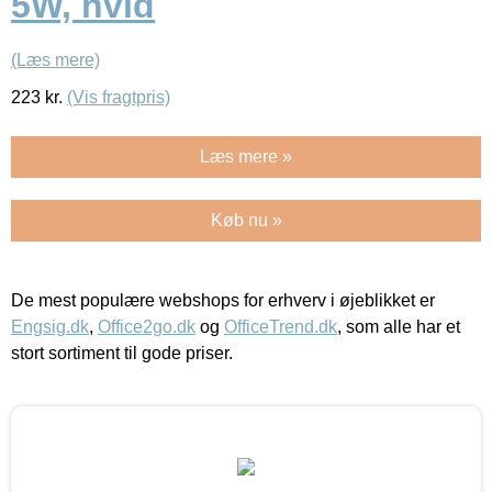
5W, hvid
(Læs mere)
223
kr.
(Vis fragtpris)
Læs mere »
Køb nu »
De mest populære webshops for erhverv i øjeblikket er
Engsig.dk
,
Office2go.dk
og
OfficeTrend.dk
, som alle har et
stort sortiment til gode priser.