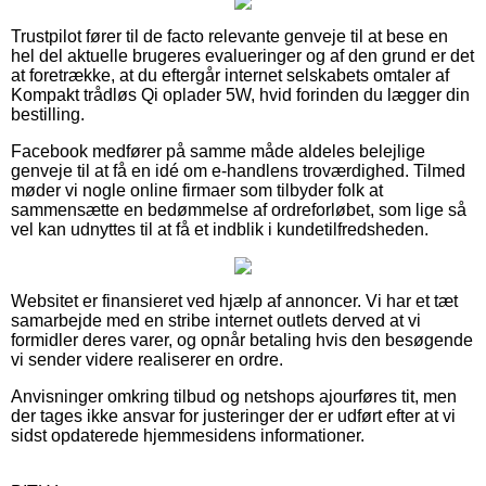
Trustpilot fører til de facto relevante genveje til at bese en
hel del aktuelle brugeres evalueringer og af den grund er det
at foretrække, at du eftergår internet selskabets omtaler af
Kompakt trådløs Qi oplader 5W, hvid forinden du lægger din
bestilling.
Facebook medfører på samme måde aldeles belejlige
genveje til at få en idé om e-handlens troværdighed. Tilmed
møder vi nogle online firmaer som tilbyder folk at
sammensætte en bedømmelse af ordreforløbet, som lige så
vel kan udnyttes til at få et indblik i kundetilfredsheden.
Websitet er finansieret ved hjælp af annoncer. Vi har et tæt
samarbejde med en stribe internet outlets derved at vi
formidler deres varer, og opnår betaling hvis den besøgende
vi sender videre realiserer en ordre.
Anvisninger omkring tilbud og netshops ajourføres tit, men
der tages ikke ansvar for justeringer der er udført efter at vi
sidst opdaterede hjemmesidens informationer.