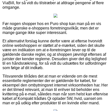
ViaBill, for så vidt du tilstræber at afdrage pengene af flere
omgange.
Før nogen shopper hos en Puro shop kan man på en vis
måde granske e-shoppens forretningsvilkår, men det er
mange gange ikke super interessant.
Et alternativt forslag kunne derfor være at efterse hvorvidt
online webshoppen er støttet af e-mærket, siden det skulle
være en indikation om at e-forretningen lever op til de
gældende danske regler, og at shoppen jævnligt efterses af
jurister der kender reglerne. Desuden giver det dig lejlighed
til en håndsrækning, for så vidt du udsættes for udfordringer
som følge af dit indkøb.
Tilsvarende tilrådes det at man er vidende om de mest
essentielle reglementer der er gældende for købet, for
eksempel den ombytningsret internet virksomheden har. Her
er det tilmed relevant, at man til enhver tid beholder ens
kvittering på e-mail, således man når som helst kan eftervise
købet af Kompakt trådløs Qi oplader 5W, hvid, uanset om
man er på udkig efter produkter til en kvinde eller mand.