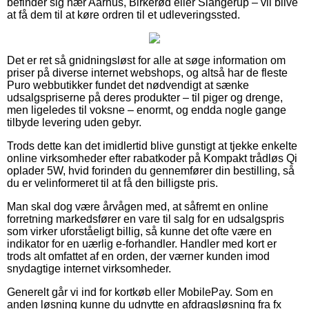
befinder sig nær Aarhus, Birkerød eller Slangerup – vil blive
at få dem til at køre ordren til et udleveringssted.
Det er ret så gnidningsløst for alle at søge information om
priser på diverse internet webshops, og altså har de fleste
Puro webbutikker fundet det nødvendigt at sænke
udsalgspriserne på deres produkter – til piger og drenge,
men ligeledes til voksne – enormt, og endda nogle gange
tilbyde levering uden gebyr.
Trods dette kan det imidlertid blive gunstigt at tjekke enkelte
online virksomheder efter rabatkoder på Kompakt trådløs Qi
oplader 5W, hvid forinden du gennemfører din bestilling, så
du er velinformeret til at få den billigste pris.
Man skal dog være årvågen med, at såfremt en online
forretning markedsfører en vare til salg for en udsalgspris
som virker uforståeligt billig, så kunne det ofte være en
indikator for en uærlig e-forhandler. Handler med kort er
trods alt omfattet af en orden, der værner kunden imod
snydagtige internet virksomheder.
Generelt går vi ind for kortkøb eller MobilePay. Som en
anden løsning kunne du udnytte en afdragsløsning fra fx