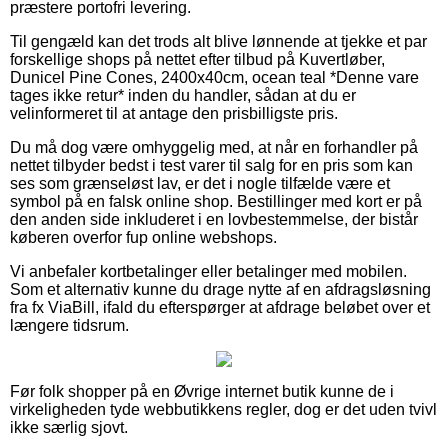
præstere portofri levering.
Til gengæld kan det trods alt blive lønnende at tjekke et par
forskellige shops på nettet efter tilbud på Kuvertløber,
Dunicel Pine Cones, 2400x40cm, ocean teal *Denne vare
tages ikke retur* inden du handler, sådan at du er
velinformeret til at antage den prisbilligste pris.
Du må dog være omhyggelig med, at når en forhandler på
nettet tilbyder bedst i test varer til salg for en pris som kan
ses som grænseløst lav, er det i nogle tilfælde være et
symbol på en falsk online shop. Bestillinger med kort er på
den anden side inkluderet i en lovbestemmelse, der bistår
køberen overfor fup online webshops.
Vi anbefaler kortbetalinger eller betalinger med mobilen.
Som et alternativ kunne du drage nytte af en afdragsløsning
fra fx ViaBill, ifald du efterspørger at afdrage beløbet over et
længere tidsrum.
Før folk shopper på en Øvrige internet butik kunne de i
virkeligheden tyde webbutikkens regler, dog er det uden tvivl
ikke særlig sjovt.