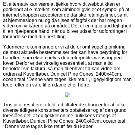
Et alternativ kan være at tjekke hvorvidt webbutikken er
godkendt af e-mærket, som almindeligvis er et sympol på at
internet shoppen accepterer de danske retningslinjer, samt
at hjemmesiden nu og da tilses af fagfolk der har megen
viden om vilkårene på området. Det er en rigtig god lejlighed
til en hjælpende hånd, når du bliver udsat for udfordringer i
forbindelse med din bestilling.
Ydermere rekommanderer vi at du er omhyggelig omkring
de mest aktuelle bestemmelser der kan have betydning for
handlen, som eksempelvis den returpolitik webshoppen
lover. Derfor er det virkelig essesentielt, at man altid
beholder sin faktura, så man til enhver tid kan vidne om
ordren af Kuvertløber, Dunicel Pine Cones, 2400x40cm,
ocean teal *Denne vare tages ikke retur*, ligegyldigt om man
leder efter en vare til en dame eller herre.
Trustpilot resulterer i fuldt ud tiltalende chancer for at tolke
diverse tidligere konsumenters opfattelser og af den grund
foreslåes det, at du tjekker online butikkens ratings af
Kuvertløber, Dunicel Pine Cones, 2400x40cm, ocean teal
*Denne vare tages ikke retur* før du køber.