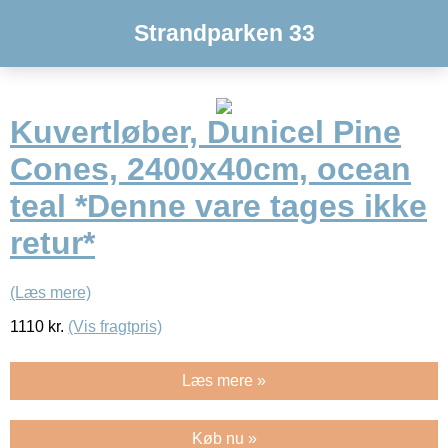
Strandparken 33
Kuvertløber, Dunicel Pine
Cones, 2400x40cm, ocean
teal *Denne vare tages ikke
retur*
(Læs mere)
1110
kr.
(Vis fragtpris)
Læs mere »
Køb nu »