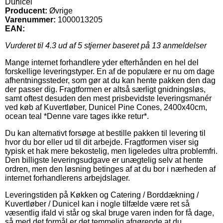
Dunicel
Producent:
Øvrige
Varenummer:
1000013205
EAN:
Vurderet til
4.3
ud af 5 stjerner baseret på
13
anmeldelser
Mange internet forhandlere yder efterhånden en hel del
forskellige leveringstyper. En af de populære er nu om dage
afhentningssteder, som gør at du kan hente pakken den dag
der passer dig. Fragtformen er altså særligt gnidningsløs,
samt oftest desuden den mest prisbevidste leveringsmanér
ved køb af Kuvertløber, Dunicel Pine Cones, 2400x40cm,
ocean teal *Denne vare tages ikke retur*.
Du kan alternativt forsøge at bestille pakken til levering til
hvor du bor eller ud til dit arbejde. Fragtformen viser sig
typisk et hak mere bekostelig, men ligeledes ultra problemfri.
Den billigste leveringsudgave er unægtelig selv at hente
ordren, men den løsning betinges af at du bor i nærheden af
internet forhandlerens arbejdslager.
Leveringstiden på Køkken og Catering / Borddækning /
Kuvertløber / Dunicel kan i nogle tilfælde være ret så
væsentlig ifald vi står og skal bruge varen inden for få dage,
så med det formål er det temmelig afgørende at du