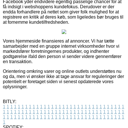
Facebook yder endvidere egentlig passelige chancer for at
få indsigt i webshoppens kundefokus. Derudover er der
endda forhandlere på nettet som giver folk mulighed for at
registrere en kritik af deres køb, som ligeledes bør bruges til
at fornemme kundetilfredsheden.
Vores hjemmeside finansieres af annoncer. Vi har tætte
samarbejder med en gruppe internet virksomheder hvor vi
markedsfører forretningernes produkter, og indhenter
godtgørelse ifald den person vi sender videre gennemfører
en transaktion.
Orientering omkring varer og online outlets understøttes nu
og da, men vi ønsker ikke at tage ansvar for reguleringer der
potentielt er foretaget siden vi senest opdaterede vores
oplysninger.
BITLY:
1
1
1
1
1
1
1
1
1
1
1
1
1
1
1
1
1
1
1
1
1
1
1
1
1
1
1
1
1
1
1
1
1
1
1
1
1
1
1
1
1
1
1
1
1
1
1
1
1
1
1
1
1
1
1
1
1
1
1
1
1
1
1
1
1
1
1
1
1
1
1
1
1
1
1
1
1
1
1
1
1
1
1
1
1
1
1
1
1
1
1
1
1
1
1
1
1
1
1
1
SPOTIFY: