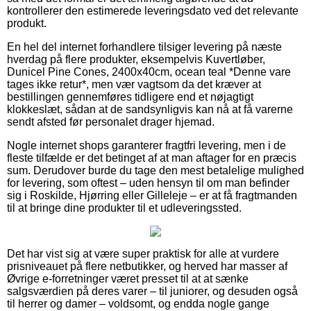
kontrollerer den estimerede leveringsdato ved det relevante
produkt.
En hel del internet forhandlere tilsiger levering på næste
hverdag på flere produkter, eksempelvis Kuvertløber,
Dunicel Pine Cones, 2400x40cm, ocean teal *Denne vare
tages ikke retur*, men vær vagtsom da det kræver at
bestillingen gennemføres tidligere end et nøjagtigt
klokkeslæt, sådan at de sandsynligvis kan nå at få varerne
sendt afsted før personalet drager hjemad.
Nogle internet shops garanterer fragtfri levering, men i de
fleste tilfælde er det betinget af at man aftager for en præcis
sum. Derudover burde du tage den mest betalelige mulighed
for levering, som oftest – uden hensyn til om man befinder
sig i Roskilde, Hjørring eller Gilleleje – er at få fragtmanden
til at bringe dine produkter til et udleveringssted.
Det har vist sig at være super praktisk for alle at vurdere
prisniveauet på flere netbutikker, og herved har masser af
Øvrige e-forretninger været presset til at at sænke
salgsværdien på deres varer – til juniorer, og desuden også
til herrer og damer – voldsomt, og endda nogle gange