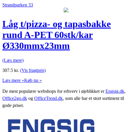
Strandparken 33
Låg t/pizza- og tapasbakke
rund A-PET 60stk/kar
Ø330mmx23mm
(Læs mere)
307.5
kr.
(Vis fragtpris)
Læs mere »
Køb nu »
De mest populære webshops for erhverv i øjeblikket er
Engsig.dk
,
Office2go.dk
og
OfficeTrend.dk
, som alle har et stort sortiment til
gode priser.