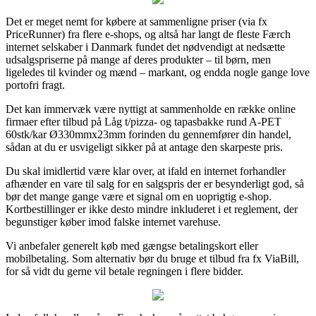
Det er meget nemt for købere at sammenligne priser (via fx
PriceRunner) fra flere e-shops, og altså har langt de fleste Færch
internet selskaber i Danmark fundet det nødvendigt at nedsætte
udsalgspriserne på mange af deres produkter – til børn, men
ligeledes til kvinder og mænd – markant, og endda nogle gange love
portofri fragt.
Det kan immervæk være nyttigt at sammenholde en række online
firmaer efter tilbud på Låg t/pizza- og tapasbakke rund A-PET
60stk/kar Ø330mmx23mm forinden du gennemfører din handel,
sådan at du er usvigeligt sikker på at antage den skarpeste pris.
Du skal imidlertid være klar over, at ifald en internet forhandler
afhænder en vare til salg for en salgspris der er besynderligt god, så
bør det mange gange være et signal om en uoprigtig e-shop.
Kortbestillinger er ikke desto mindre inkluderet i et reglement, der
begunstiger køber imod falske internet varehuse.
Vi anbefaler generelt køb med gængse betalingskort eller
mobilbetaling. Som alternativ bør du bruge et tilbud fra fx ViaBill,
for så vidt du gerne vil betale regningen i flere bidder.