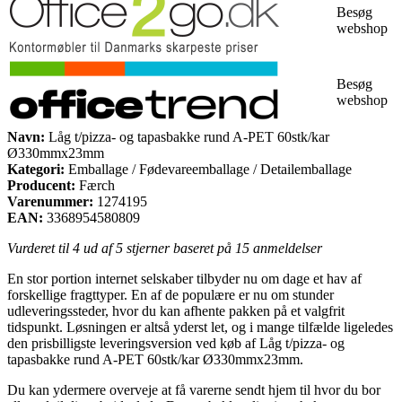
Besøg
webshop
Besøg
webshop
Navn:
Låg t/pizza- og tapasbakke rund A-PET 60stk/kar
Ø330mmx23mm
Kategori:
Emballage / Fødevareemballage / Detailemballage
Producent:
Færch
Varenummer:
1274195
EAN:
3368954580809
Vurderet til
4
ud af 5 stjerner baseret på
15
anmeldelser
En stor portion internet selskaber tilbyder nu om dage et hav af
forskellige fragttyper. En af de populære er nu om stunder
udleveringssteder, hvor du kan afhente pakken på et valgfrit
tidspunkt. Løsningen er altså yderst let, og i mange tilfælde ligeledes
den prisbilligste leveringsversion ved køb af Låg t/pizza- og
tapasbakke rund A-PET 60stk/kar Ø330mmx23mm.
Du kan ydermere overveje at få varerne sendt hjem til hvor du bor