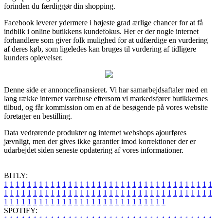
forinden du færdiggør din shopping.
Facebook leverer ydermere i højeste grad ærlige chancer for at få
indblik i online butikkens kundefokus. Her er der nogle internet
forhandlere som giver folk mulighed for at udfærdige en vurdering
af deres køb, som ligeledes kan bruges til vurdering af tidligere
kunders oplevelser.
Denne side er annoncefinansieret. Vi har samarbejdsaftaler med en
lang række internet varehuse eftersom vi markedsfører butikkernes
tilbud, og får kommission om en af de besøgende på vores website
foretager en bestilling.
Data vedrørende produkter og internet webshops ajourføres
jævnligt, men der gives ikke garantier imod korrektioner der er
udarbejdet siden seneste opdatering af vores informationer.
BITLY:
1
1
1
1
1
1
1
1
1
1
1
1
1
1
1
1
1
1
1
1
1
1
1
1
1
1
1
1
1
1
1
1
1
1
1
1
1
1
1
1
1
1
1
1
1
1
1
1
1
1
1
1
1
1
1
1
1
1
1
1
1
1
1
1
1
1
1
1
1
1
1
1
1
1
1
1
1
1
1
1
1
1
1
1
1
1
1
1
1
1
1
1
1
1
1
1
1
1
1
1
SPOTIFY: