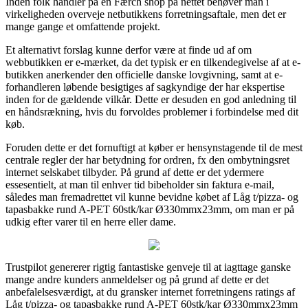
Inden folk handler på en Færch shop på nettet behøver man i
virkeligheden overveje netbutikkens forretningsaftale, men det er
mange gange et omfattende projekt.
Et alternativt forslag kunne derfor være at finde ud af om
webbutikken er e-mærket, da det typisk er en tilkendegivelse af at e-
butikken anerkender den officielle danske lovgivning, samt at e-
forhandleren løbende besigtiges af sagkyndige der har ekspertise
inden for de gældende vilkår. Dette er desuden en god anledning til
en håndsrækning, hvis du forvoldes problemer i forbindelse med dit
køb.
Foruden dette er det fornuftigt at køber er hensynstagende til de mest
centrale regler der har betydning for ordren, fx den ombytningsret
internet selskabet tilbyder. På grund af dette er det ydermere
essesentielt, at man til enhver tid bibeholder sin faktura e-mail,
således man fremadrettet vil kunne bevidne købet af Låg t/pizza- og
tapasbakke rund A-PET 60stk/kar Ø330mmx23mm, om man er på
udkig efter varer til en herre eller dame.
Trustpilot genererer rigtig fantastiske genveje til at iagttage ganske
mange andre kunders anmeldelser og på grund af dette er det
anbefalelsesværdigt, at du gransker internet forretningens ratings af
Låg t/pizza- og tapasbakke rund A-PET 60stk/kar Ø330mmx23mm