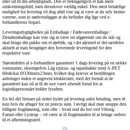
eller ud til din arbejdsplads. Den er beklageligvis et hak mere
omkostningsfuld, men derudover vældig enkel. Den mest betalelige
mulighed for levering vil dog altid vise sig at være at du selv henter
varerne, som jo nødvendiggør at du befinder dig lige ved e-
forhandlerens bopæl.
Leveringsdygtigheden på Emballage / Fødevareemballage /
Detailemballage kan vise sig at være ret afgørende om du står og
skal bruge din pakke om et øjeblik, og i det øjemed er det særdeles
aktuelt at man besigtiger den forventede leveringstid for den
respektive vare.
Størstedelen af e-forhandlere garanterer 1 dags levering på en række
varenumre, eksempelvis Låg t/pizza- og tapasbakke rund A-PET
60stk/kar Ø330mmx23mm, hvilket dog kræver at bestillingen
anbringes inden et angivent klokkeslæt, med det formål at de
garanteret kan nå at få de nye varer afsendt forud for at
logistikpersonalet holder fyraften.
En hel del firmaer på nettet byder på levering uden betaling, men tit
kun hvis du aftager for en præcis sum. I øvrigt skal man snuppe den
billigste fragtløsning, som ofte – hvad end du bor ved Viborg,
Farum eller Lystrup – vil være at få fragtmanden til at bringe ordren
til et afhentningssted.