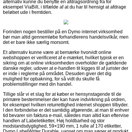
alternativ kunne du benytte en afdragsordning fra for
eksempel ViaBill, i tilfælde af at du har til hensigt at afdrage
beløbet ude i fremtiden.
Forinden nogen bestiller på en Dymo internet virksomhed
bør man altid gennemløbe forhandlerens handelsvilkår, men
det er bare ikke særlig morsomt.
Et alternativ kunne være at bemærke hvorvidt online
webshoppen er verificeret af e-mærket, hvilket typisk er en
sikring om at online virksomheden overholder de gældende
danske regler, udover at e-handlen tit kigges til af jurister der
er inde i reglerne på området. Desuden giver det dig
mulighed for opbakning, for så vidt du skulle få
problemstillinger med din handel.
Tillige slår vi et slag for at køber er hensynstagende til de
primære bestemmelser der kan have indvirkning på ordren,
for eksempel hvilken returrettighed internet shoppen tilbyder.
I den forbindelse er det samtidig afgørende, at man til enhver
tid bevarer sin faktura e-mail, således man altid kan eftervise
handlen af Labeletiketter, Høj holdbarhed og stor
modstandsdygtighed, 59×190 mm, 1 rulle af 170 etiketter,
Dymo LabelWriter Durable, uanset om man søger et produkt