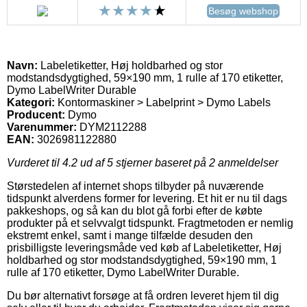
Besøg webshop
Navn:
Labeletiketter, Høj holdbarhed og stor
modstandsdygtighed, 59×190 mm, 1 rulle af 170 etiketter,
Dymo LabelWriter Durable
Kategori:
Kontormaskiner > Labelprint > Dymo Labels
Producent:
Dymo
Varenummer:
DYM2112288
EAN:
3026981122880
Vurderet til
4.2
ud af 5 stjerner baseret på
2
anmeldelser
Størstedelen af internet shops tilbyder på nuværende
tidspunkt alverdens former for levering. Et hit er nu til dags
pakkeshops, og så kan du blot gå forbi efter de købte
produkter på et selvvalgt tidspunkt. Fragtmetoden er nemlig
ekstremt enkel, samt i mange tilfælde desuden den
prisbilligste leveringsmåde ved køb af Labeletiketter, Høj
holdbarhed og stor modstandsdygtighed, 59×190 mm, 1
rulle af 170 etiketter, Dymo LabelWriter Durable.
Du bør alternativt forsøge at få ordren leveret hjem til dig