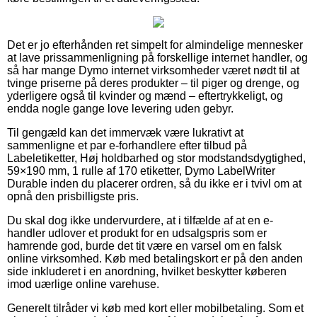
Det er jo efterhånden ret simpelt for almindelige mennesker
at lave prissammenligning på forskellige internet handler, og
så har mange Dymo internet virksomheder været nødt til at
tvinge priserne på deres produkter – til piger og drenge, og
yderligere også til kvinder og mænd – eftertrykkeligt, og
endda nogle gange love levering uden gebyr.
Til gengæld kan det immervæk være lukrativt at
sammenligne et par e-forhandlere efter tilbud på
Labeletiketter, Høj holdbarhed og stor modstandsdygtighed,
59×190 mm, 1 rulle af 170 etiketter, Dymo LabelWriter
Durable inden du placerer ordren, så du ikke er i tvivl om at
opnå den prisbilligste pris.
Du skal dog ikke undervurdere, at i tilfælde af at en e-
handler udlover et produkt for en udsalgspris som er
hamrende god, burde det tit være en varsel om en falsk
online virksomhed. Køb med betalingskort er på den anden
side inkluderet i en anordning, hvilket beskytter køberen
imod uærlige online varehuse.
Generelt tilråder vi køb med kort eller mobilbetaling. Som et