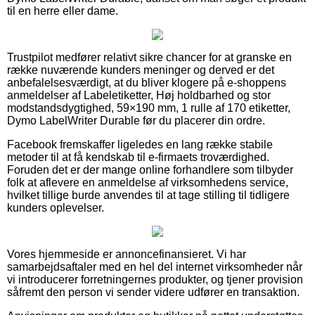
til en herre eller dame.
Trustpilot medfører relativt sikre chancer for at granske en
række nuværende kunders meninger og derved er det
anbefalelsesværdigt, at du bliver klogere på e-shoppens
anmeldelser af Labeletiketter, Høj holdbarhed og stor
modstandsdygtighed, 59×190 mm, 1 rulle af 170 etiketter,
Dymo LabelWriter Durable før du placerer din ordre.
Facebook fremskaffer ligeledes en lang række stabile
metoder til at få kendskab til e-firmaets troværdighed.
Foruden det er der mange online forhandlere som tilbyder
folk at aflevere en anmeldelse af virksomhedens service,
hvilket tillige burde anvendes til at tage stilling til tidligere
kunders oplevelser.
Vores hjemmeside er annoncefinansieret. Vi har
samarbejdsaftaler med en hel del internet virksomheder når
vi introducerer forretningernes produkter, og tjener provision
såfremt den person vi sender videre udfører en transaktion.