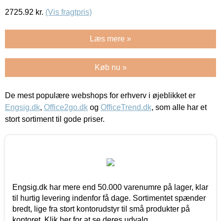
2725.92
kr.
(Vis fragtpris)
Læs mere »
Køb nu »
De mest populære webshops for erhverv i øjeblikket er
Engsig.dk
,
Office2go.dk
og
OfficeTrend.dk
, som alle har et
stort sortiment til gode priser.
Engsig.dk har mere end 50.000 varenumre på lager, klar
til hurtig levering indenfor få dage. Sortimentet spænder
bredt, lige fra stort kontorudstyr til små produkter på
kontoret. Klik her for at se deres udvalg.