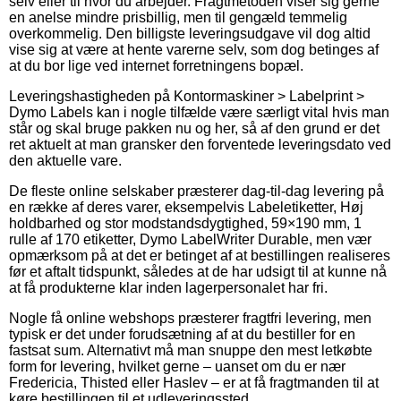
selv eller til hvor du arbejder. Fragtmetoden viser sig gerne
en anelse mindre prisbillig, men til gengæld temmelig
overkommelig. Den billigste leveringsudgave vil dog altid
vise sig at være at hente varerne selv, som dog betinges af
at du bor lige ved internet forretningens bopæl.
Leveringshastigheden på Kontormaskiner > Labelprint >
Dymo Labels kan i nogle tilfælde være særligt vital hvis man
står og skal bruge pakken nu og her, så af den grund er det
ret aktuelt at man gransker den forventede leveringsdato ved
den aktuelle vare.
De fleste online selskaber præsterer dag-til-dag levering på
en række af deres varer, eksempelvis Labeletiketter, Høj
holdbarhed og stor modstandsdygtighed, 59×190 mm, 1
rulle af 170 etiketter, Dymo LabelWriter Durable, men vær
opmærksom på at det er betinget af at bestillingen realiseres
før et aftalt tidspunkt, således at de har udsigt til at kunne nå
at få produkterne klar inden lagerpersonalet har fri.
Nogle få online webshops præsterer fragtfri levering, men
typisk er det under forudsætning af at du bestiller for en
fastsat sum. Alternativt må man snuppe den mest letkøbte
form for levering, hvilket gerne – uanset om du er nær
Fredericia, Thisted eller Haslev – er at få fragtmanden til at
køre bestillingen til et udleveringssted.