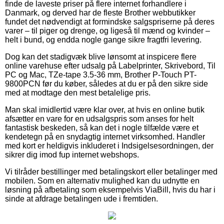
finde de laveste priser på flere internet forhandlere i
Danmark, og derved har de fleste Brother webbutikker
fundet det nødvendigt at formindske salgspriserne på deres
varer – til piger og drenge, og ligeså til mænd og kvinder –
helt i bund, og endda nogle gange sikre fragtfri levering.
Dog kan det stadigvæk blive lønsomt at inspicere flere
online varehuse efter udsalg på Labelprinter, Skrivebord, Til
PC og Mac, TZe-tape 3.5-36 mm, Brother P-Touch PT-
9800PCN før du køber, således at du er på den sikre side
med at modtage den mest betalelige pris.
Man skal imidlertid være klar over, at hvis en online butik
afsætter en vare for en udsalgspris som anses for helt
fantastisk beskeden, så kan det i nogle tilfælde være et
kendetegn på en snydagtig internet virksomhed. Handler
med kort er heldigvis inkluderet i Indsigelsesordningen, der
sikrer dig imod fup internet webshops.
Vi tilråder bestillinger med betalingskort eller betalinger med
mobilen. Som en alternativ mulighed kan du udnytte en
løsning på afbetaling som eksempelvis ViaBill, hvis du har i
sinde at afdrage betalingen ude i fremtiden.