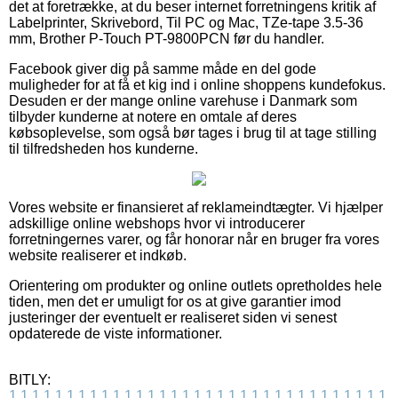
det at foretrække, at du beser internet forretningens kritik af
Labelprinter, Skrivebord, Til PC og Mac, TZe-tape 3.5-36
mm, Brother P-Touch PT-9800PCN før du handler.
Facebook giver dig på samme måde en del gode
muligheder for at få et kig ind i online shoppens kundefokus.
Desuden er der mange online varehuse i Danmark som
tilbyder kunderne at notere en omtale af deres
købsoplevelse, som også bør tages i brug til at tage stilling
til tilfredsheden hos kunderne.
Vores website er finansieret af reklameindtægter. Vi hjælper
adskillige online webshops hvor vi introducerer
forretningernes varer, og får honorar når en bruger fra vores
website realiserer et indkøb.
Orientering om produkter og online outlets opretholdes hele
tiden, men det er umuligt for os at give garantier imod
justeringer der eventuelt er realiseret siden vi senest
opdaterede de viste informationer.
BITLY:
1
1
1
1
1
1
1
1
1
1
1
1
1
1
1
1
1
1
1
1
1
1
1
1
1
1
1
1
1
1
1
1
1