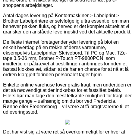
shoppens arbejdslager.
Antal dages levering på Kontormaskiner > Labelprint >
Brother Labelprintere er selvfølgelig ultra essentiel om man
behøver pakken fluks, og herved er det komplet aktuelt at vi
gransker den anslåede leveringstid ved det aktuelle produkt.
De fleste internet foretagender yder levering på blot en
enkelt hverdag på en række af deres varenumre,
eksempelvis Labelprinter, Skrivebord, Til PC og Mac, TZe-
tape 3.5-36 mm, Brother P-Touch PT-9800PCN, som
imidlertid er påkrævet at bestillingen anbringes forinden et
fastsat klokkeslæt, sådan at de har en chance for at nå at få
ordren klargjort forinden personalet tager hjem.
Enkelte online varehuse lover gratis fragt, men undertiden er
det så nødvendigt at der indkøbes for et fastslået beløb.
Ellers bør man tage den mest letkøbte mulighed for fragt, der
mange gange – uafhængig om du bor ved Fredericia,
Rønne eller Fredensborg – vil være at få bragt varerne til et
udleveringssted.
Det har vist sig at være ret så overkommeligt for enhver at