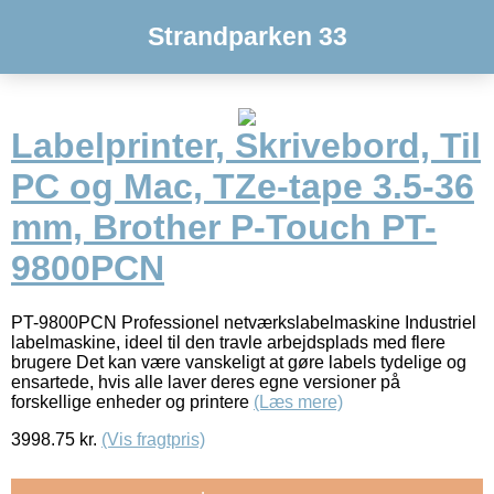
Strandparken 33
Labelprinter, Skrivebord, Til
PC og Mac, TZe-tape 3.5-36
mm, Brother P-Touch PT-
9800PCN
PT-9800PCN Professionel netværkslabelmaskine Industriel
labelmaskine, ideel til den travle arbejdsplads med flere
brugere Det kan være vanskeligt at gøre labels tydelige og
ensartede, hvis alle laver deres egne versioner på
forskellige enheder og printere
(Læs mere)
3998.75
kr.
(Vis fragtpris)