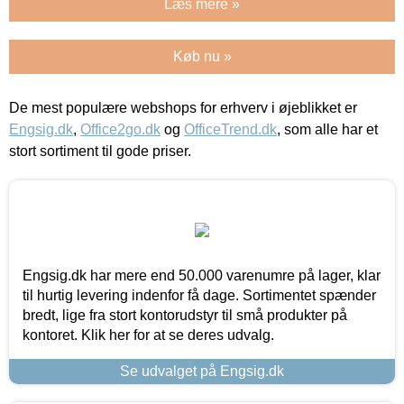
Læs mere »
Køb nu »
De mest populære webshops for erhverv i øjeblikket er
Engsig.dk
,
Office2go.dk
og
OfficeTrend.dk
, som alle har et
stort sortiment til gode priser.
Engsig.dk har mere end 50.000 varenumre på lager, klar
til hurtig levering indenfor få dage. Sortimentet spænder
bredt, lige fra stort kontorudstyr til små produkter på
kontoret. Klik her for at se deres udvalg.
Se udvalget på Engsig.dk