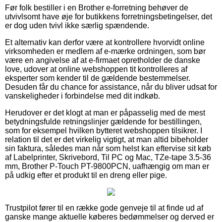
Før folk bestiller i en Brother e-forretning behøver de
utvivlsomt have øje for butikkens forretningsbetingelser, det
er dog uden tvivl ikke særlig spændende.
Et alternativ kan derfor være at kontrollere hvorvidt online
virksomheden er medlem af e-mærke ordningen, som bør
være en angivelse af at e-firmaet opretholder de danske
love, udover at online webshoppen tit kontrolleres af
eksperter som kender til de gældende bestemmelser.
Desuden får du chance for assistance, når du bliver udsat for
vanskeligheder i forbindelse med dit indkøb.
Herudover er det klogt at man er påpasselig med de mest
betydningsfulde retningslinjer gældende for bestillingen,
som for eksempel hvilken bytteret webshoppen tilsikrer. I
relation til det er det virkelig vigtigt, at man altid bibeholder
sin faktura, således man når som helst kan eftervise sit køb
af Labelprinter, Skrivebord, Til PC og Mac, TZe-tape 3.5-36
mm, Brother P-Touch PT-9800PCN, uafhængig om man er
på udkig efter et produkt til en dreng eller pige.
Trustpilot fører til en række gode genveje til at finde ud af
ganske mange aktuelle køberes bedømmelser og derved er