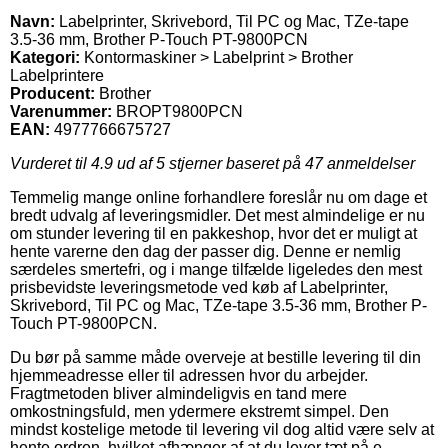
Navn:
Labelprinter, Skrivebord, Til PC og Mac, TZe-tape
3.5-36 mm, Brother P-Touch PT-9800PCN
Kategori:
Kontormaskiner > Labelprint > Brother
Labelprintere
Producent:
Brother
Varenummer:
BROPT9800PCN
EAN:
4977766675727
Vurderet til
4.9
ud af 5 stjerner baseret på
47
anmeldelser
Temmelig mange online forhandlere foreslår nu om dage et
bredt udvalg af leveringsmidler. Det mest almindelige er nu
om stunder levering til en pakkeshop, hvor det er muligt at
hente varerne den dag der passer dig. Denne er nemlig
særdeles smertefri, og i mange tilfælde ligeledes den mest
prisbevidste leveringsmetode ved køb af Labelprinter,
Skrivebord, Til PC og Mac, TZe-tape 3.5-36 mm, Brother P-
Touch PT-9800PCN.
Du bør på samme måde overveje at bestille levering til din
hjemmeadresse eller til adressen hvor du arbejder.
Fragtmetoden bliver almindeligvis en tand mere
omkostningsfuld, men ydermere ekstremt simpel. Den
mindst kostelige metode til levering vil dog altid være selv at
hente ordren, hvilket afhænger af at du lever tæt på e-