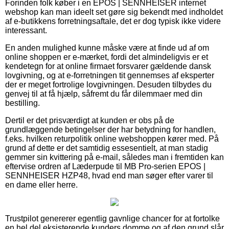
Forinden folk køber i en EPOS | SENNHEISER internet
webshop kan man ideelt set gøre sig bekendt med indholdet
af e-butikkens forretningsaftale, det er dog typisk ikke videre
interessant.
En anden mulighed kunne måske være at finde ud af om
online shoppen er e-mærket, fordi det almindeligvis er et
kendetegn for at online firmaet forsvarer gældende dansk
lovgivning, og at e-forretningen tit gennemses af eksperter
der er meget fortrolige lovgivningen. Desuden tilbydes du
genvej til at få hjælp, såfremt du får dilemmaer med din
bestilling.
Dertil er det prisværdigt at kunden er obs på de
grundlæggende betingelser der har betydning for handlen,
f.eks. hvilken returpolitik online webshoppen kører med. På
grund af dette er det samtidig essesentielt, at man stadig
gemmer sin kvittering på e-mail, således man i fremtiden kan
eftervise ordren af Læderpude til MB Pro-serien EPOS |
SENNHEISER HZP48, hvad end man søger efter varer til
en dame eller herre.
Trustpilot genererer egentlig gavnlige chancer for at fortolke
en hel del eksisterende kunders domme og af den grund slår