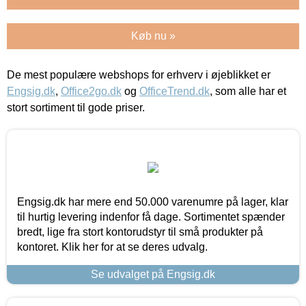
Køb nu »
De mest populære webshops for erhverv i øjeblikket er
Engsig.dk
,
Office2go.dk
og
OfficeTrend.dk
, som alle har et
stort sortiment til gode priser.
Engsig.dk har mere end 50.000 varenumre på lager, klar
til hurtig levering indenfor få dage. Sortimentet spænder
bredt, lige fra stort kontorudstyr til små produkter på
kontoret. Klik her for at se deres udvalg.
Se udvalget på Engsig.dk