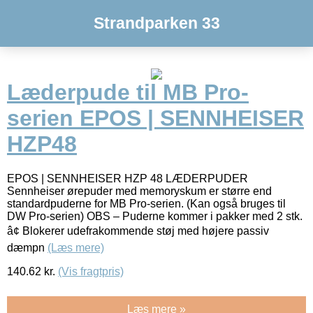
Strandparken 33
Læderpude til MB Pro-
serien EPOS | SENNHEISER
HZP48
EPOS | SENNHEISER HZP 48 LÆDERPUDER
Sennheiser ørepuder med memoryskum er større end
standardpuderne for MB Pro-serien. (Kan også bruges til
DW Pro-serien) OBS – Puderne kommer i pakker med 2 stk.
â¢ Blokerer udefrakommende støj med højere passiv
dæmpn
(Læs mere)
140.62
kr.
(Vis fragtpris)
Læs mere »