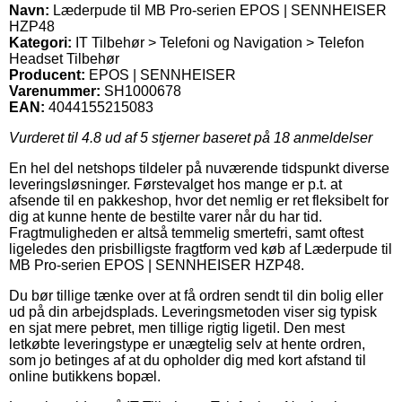
Navn:
Læderpude til MB Pro-serien EPOS | SENNHEISER
HZP48
Kategori:
IT Tilbehør > Telefoni og Navigation > Telefon
Headset Tilbehør
Producent:
EPOS | SENNHEISER
Varenummer:
SH1000678
EAN:
4044155215083
Vurderet til
4.8
ud af 5 stjerner baseret på
18
anmeldelser
En hel del netshops tildeler på nuværende tidspunkt diverse
leveringsløsninger. Førstevalget hos mange er p.t. at
afsende til en pakkeshop, hvor det nemlig er ret fleksibelt for
dig at kunne hente de bestilte varer når du har tid.
Fragtmuligheden er altså temmelig smertefri, samt oftest
ligeledes den prisbilligste fragtform ved køb af Læderpude til
MB Pro-serien EPOS | SENNHEISER HZP48.
Du bør tillige tænke over at få ordren sendt til din bolig eller
ud på din arbejdsplads. Leveringsmetoden viser sig typisk
en sjat mere pebret, men tillige rigtig ligetil. Den mest
letkøbte leveringstype er unægtelig selv at hente ordren,
som jo betinges af at du opholder dig med kort afstand til
online butikkens bopæl.