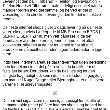
Leveringstiden på IT Tilbehør > Telefoni og Navigation >
Telefon Headset Tilbehør er ualmindeligt essentiel når du
mangler ordren med det samme, og herved er det jo
væsentligt at du checker leveringstiden for det respektive
produkt.
De fleste internet shops giver 1 dags levering på de fleste
varer, eksempelvis Læderpude til MB Pro-serien EPOS |
SENNHEISER HZP48, men vær påpasselig da det
forudsætter at ordren køres igennem forud for et aftalt
klokkeslæt, således at de har mulighed for at nå at få
produkterne på posthuset inden lagermedarbejderne tager
hjem.
Indtil flere internet varehuse garanterer fragt uden beregning,
men for det meste er det påkrævet at du bestiller for et
fastslået beløb. Derudover kan du beslutte sig for den
billigste fragtmulighed, som i de fleste tilfælde – ligegyldigt
om man er i Køge, Dragør eller Bjerringbro – er at få leveret
varerne til et udleveringssted.
Det har vist sig at være ret hensigtsmæssigt for os alle at
sammenholde priser på flere internet shops, og herved har
de fleste EPOS | SENNHEISER e-shops været tvunget til at