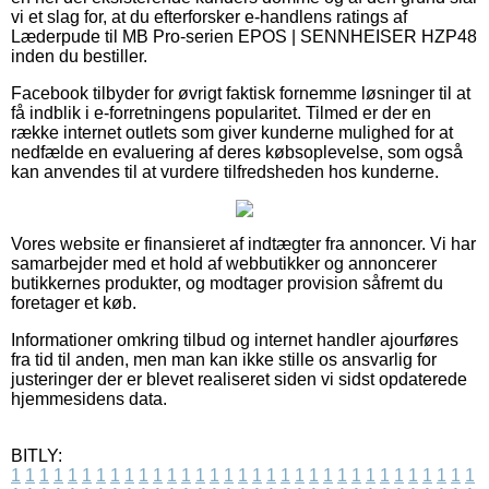
vi et slag for, at du efterforsker e-handlens ratings af
Læderpude til MB Pro-serien EPOS | SENNHEISER HZP48
inden du bestiller.
Facebook tilbyder for øvrigt faktisk fornemme løsninger til at
få indblik i e-forretningens popularitet. Tilmed er der en
række internet outlets som giver kunderne mulighed for at
nedfælde en evaluering af deres købsoplevelse, som også
kan anvendes til at vurdere tilfredsheden hos kunderne.
Vores website er finansieret af indtægter fra annoncer. Vi har
samarbejder med et hold af webbutikker og annoncerer
butikkernes produkter, og modtager provision såfremt du
foretager et køb.
Informationer omkring tilbud og internet handler ajourføres
fra tid til anden, men man kan ikke stille os ansvarlig for
justeringer der er blevet realiseret siden vi sidst opdaterede
hjemmesidens data.
BITLY:
1
1
1
1
1
1
1
1
1
1
1
1
1
1
1
1
1
1
1
1
1
1
1
1
1
1
1
1
1
1
1
1
1