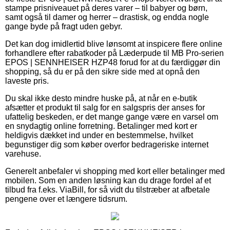
stampe prisniveauet på deres varer – til babyer og børn,
samt også til damer og herrer – drastisk, og endda nogle
gange byde på fragt uden gebyr.
Det kan dog imidlertid blive lønsomt at inspicere flere online
forhandlere efter rabatkoder på Læderpude til MB Pro-serien
EPOS | SENNHEISER HZP48 forud for at du færdiggør din
shopping, så du er på den sikre side med at opnå den
laveste pris.
Du skal ikke desto mindre huske på, at når en e-butik
afsætter et produkt til salg for en salgspris der anses for
ufattelig beskeden, er det mange gange være en varsel om
en snydagtig online forretning. Betalinger med kort er
heldigvis dækket ind under en bestemmelse, hvilket
begunstiger dig som køber overfor bedrageriske internet
varehuse.
Generelt anbefaler vi shopping med kort eller betalinger med
mobilen. Som en anden løsning kan du drage fordel af et
tilbud fra f.eks. ViaBill, for så vidt du tilstræber at afbetale
pengene over et længere tidsrum.