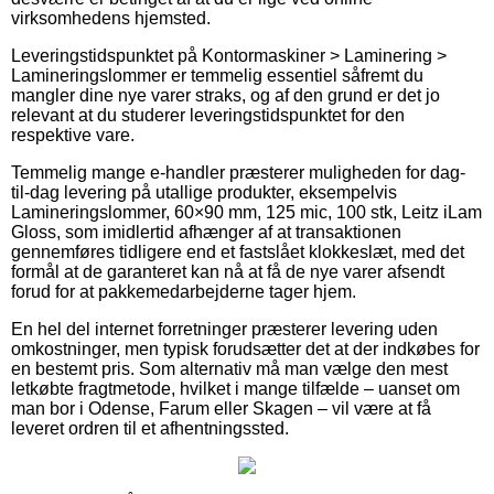
virksomhedens hjemsted.
Leveringstidspunktet på Kontormaskiner > Laminering >
Lamineringslommer er temmelig essentiel såfremt du
mangler dine nye varer straks, og af den grund er det jo
relevant at du studerer leveringstidspunktet for den
respektive vare.
Temmelig mange e-handler præsterer muligheden for dag-
til-dag levering på utallige produkter, eksempelvis
Lamineringslommer, 60×90 mm, 125 mic, 100 stk, Leitz iLam
Gloss, som imidlertid afhænger af at transaktionen
gennemføres tidligere end et fastslået klokkeslæt, med det
formål at de garanteret kan nå at få de nye varer afsendt
forud for at pakkemedarbejderne tager hjem.
En hel del internet forretninger præsterer levering uden
omkostninger, men typisk forudsætter det at der indkøbes for
en bestemt pris. Som alternativ må man vælge den mest
letkøbte fragtmetode, hvilket i mange tilfælde – uanset om
man bor i Odense, Farum eller Skagen – vil være at få
leveret ordren til et afhentningssted.