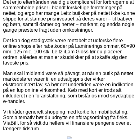
Det er jo efterhånden vældig ukompliceret for forbrugerne at
sammenholde priser i blandt forskellige forretninger på
nettet, og ergo har mange Leitz butikker på nettet ikke kunne
slippe for at stampe prisniveauet på deres varer – til babyer
og børn, samt til damer og herrer – markant, og endda nogle
gange præstere fragt uden omkostninger.
Det kan dog stadigvæk være rentabelt at udforske flere
online shops efter rabatkoder på Lamineringslommer, 60×90
mm, 125 mic, 100 stk, Leitz iLam Gloss før du placerer
ordren, således at man er skudsikker på at skaffe sig den
laveste pris.
Man skal imidlertid være så påvagt, at når en butik på nettet
markedsfører varer til en udsalgspris der virker
ekstraordinært lav, så bør det undertiden være en indikation
på en fup online virksomhed. Køb med kort er trods alt
inkluderet i en foranstaltning, som bistår os imod snydagtige
e-handler.
Vi tilråder generelt shopping med kort eller mobilbetaling.
Som alternativ bør du udnytte en afdragsordning fra f.eks.
ViaBill, for så vidt du hellere vil finansiere pengene over et
længere tidsrum.