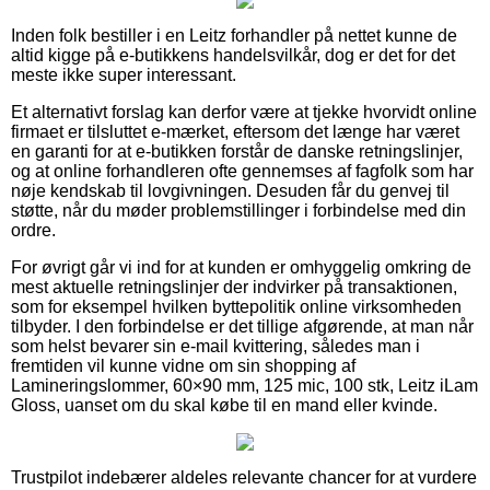
Inden folk bestiller i en Leitz forhandler på nettet kunne de
altid kigge på e-butikkens handelsvilkår, dog er det for det
meste ikke super interessant.
Et alternativt forslag kan derfor være at tjekke hvorvidt online
firmaet er tilsluttet e-mærket, eftersom det længe har været
en garanti for at e-butikken forstår de danske retningslinjer,
og at online forhandleren ofte gennemses af fagfolk som har
nøje kendskab til lovgivningen. Desuden får du genvej til
støtte, når du møder problemstillinger i forbindelse med din
ordre.
For øvrigt går vi ind for at kunden er omhyggelig omkring de
mest aktuelle retningslinjer der indvirker på transaktionen,
som for eksempel hvilken byttepolitik online virksomheden
tilbyder. I den forbindelse er det tillige afgørende, at man når
som helst bevarer sin e-mail kvittering, således man i
fremtiden vil kunne vidne om sin shopping af
Lamineringslommer, 60×90 mm, 125 mic, 100 stk, Leitz iLam
Gloss, uanset om du skal købe til en mand eller kvinde.
Trustpilot indebærer aldeles relevante chancer for at vurdere