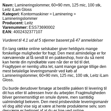
Navn:
Lamineringslommer, 60×90 mm, 125 mic, 100 stk,
Leitz iLam Gloss
Kategori:
Kontormaskiner > Laminering >
Lamineringslommer
Producent:
Leitz
Varenummer:
ESS73690002
EAN:
4002432377107
Vurderet til
4.1
ud af 5 stjerner baseret på
47
anmeldelser
En lang række online selskaber giver heldigvis mange
forskellige muligheder for fragt. Den mest almindelige er for
nærværende at få sendt til en pakkeshop, hvor du så nemt
kan hente din nyindkøbte vare når der er tid til det.
Fragttypen er nemlig ultra let, samt mange gange tillige den
mest betalelige leveringsmanér ved køb af
Lamineringslommer, 60×90 mm, 125 mic, 100 stk, Leitz iLam
Gloss.
Du burde derudover forsøge at bestille pakken til levering til
dit hus eller til adressen hvor du arbejder. Fragtmuligheden
bliver gennemsnitligt en smule dyrere, men samtidig
ualmindeligt bekvem. Den mest prisbevidste leveringsmanér
vil dog altid vise sig at være at hente produkterne selv, som
desværre er betinget af at du er lige ved online