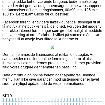
en lang række forhenværende brugeres bedømmelser og
derved er det godt, at du gennemsøger online webshoppens
bedømmelser af Lamineringslommer, 60×90 mm, 125 mic,
100 stk, Leitz iLam Gloss før du bestiller.
Facebook fører til endvidere faktisk gunstige løsninger til at
få indtryk af netbutikkens pålidelighed. Foruden det møder vi
en række internet forretninger som gør det muligt at meddele
en evaluering af ordreforløbet, hvilket på samme måde bør
benyttes til at afveje hvor tilfredse kunderne er.
Denne hjemmeside finansieres af reklameindtægter. Vi
samarbejder med flere online forretninger i form af at vi
fremviser virksomhedernes produkter, og indtjener provision
ifald vores brugere gennemfører en bestilling.
Data om tilbud og online forretninger ajourføres løbende,
men vi kan ikke give garantier imod justeringer der er lavet
siden vi nyligst opdaterede de viste informationer.
BITLY:
1
1
1
1
1
1
1
1
1
1
1
1
1
1
1
1
1
1
1
1
1
1
1
1
1
1
1
1
1
1
1
1
1
1
1
1
1
1
1
1
1
1
1
1
1
1
1
1
1
1
1
1
1
1
1
1
1
1
1
1
1
1
1
1
1
1