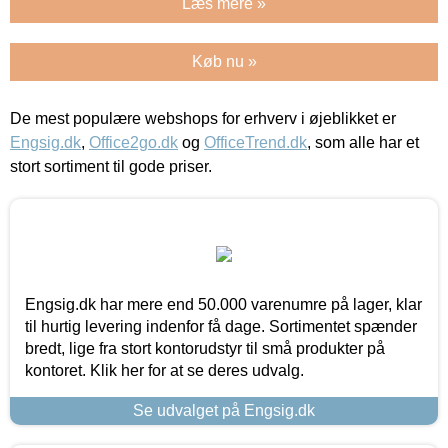
Læs mere »
Køb nu »
De mest populære webshops for erhverv i øjeblikket er
Engsig.dk
,
Office2go.dk
og
OfficeTrend.dk
, som alle har et
stort sortiment til gode priser.
Engsig.dk har mere end 50.000 varenumre på lager, klar
til hurtig levering indenfor få dage. Sortimentet spænder
bredt, lige fra stort kontorudstyr til små produkter på
kontoret. Klik her for at se deres udvalg.
Se udvalget på Engsig.dk