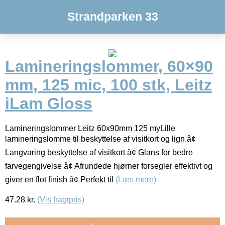
Strandparken 33
Lamineringslommer, 60×90
mm, 125 mic, 100 stk, Leitz
iLam Gloss
Lamineringslommer Leitz 60x90mm 125 myLille
lamineringslomme til beskyttelse af visitkort og lign.â¢
Langvaring beskyttelse af visitkort â¢ Glans for bedre
farvegengivelse â¢ Afrundede hjørner forsegler effektivt og
giver en flot finish â¢ Perfekt til
(Læs mere)
47.28
kr.
(Vis fragtpris)